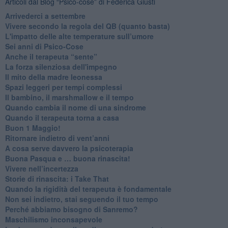
Articoli dal Blog “Psico-cose” di Federica Giusti
​Arrivederci a settembre
​Vivere secondo la regola del QB (quanto basta)
​L'impatto delle alte temperature sull’umore
Sei anni di Psico-Cose
​Anche il terapeuta “sente”
​La forza silenziosa dell'impegno
​Il mito della madre leonessa
Spazi leggeri per tempi complessi
Il bambino, il marshmallow e il tempo
​Quando cambia il nome di una sindrome
​Quando il terapeuta torna a casa
​Buon 1 Maggio!
Ritornare indietro di vent’anni
​A cosa serve davvero la psicoterapia
​Buona Pasqua e … buona rinascita!
​Vivere nell’incertezza
​Storie di rinascita: i Take That
​Quando la rigidità del terapeuta è fondamentale
​Non sei indietro, stai seguendo il tuo tempo
​Perché abbiamo bisogno di Sanremo?
​Maschilismo inconsapevole