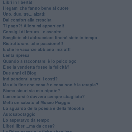
​Libri in libertà!
​I legami che fanno bene al cuore
Uno, due, tre... alzati!​
​Dal comfort alla crescita
​Ti pago?! Allora mi appartieni!​
​Consigli di lettura…e ascolto
​Scegliete chi abbracciare finché siete in tempo
​Ristrutturare...che passione!!!
​E che le vacanze abbiano inizio!!!
​Lenta ripresa
​Quando a raccontarsi è lo psicologo
​E se la vendetta fosse la felicità?
​Due anni di Blog
​Indipendenti a tutti i costi?
​Ma alla fine che cosa è e cosa non è la terapia?
​Siamo sicuri sia mio nipote?
​Lamentarsi è davvero sempre sbagliato?
​Metti un sabato al Museo Piaggio
​Lo sguardo della poesia e della filosofia
Autosabotaggio
​Lo aspettavo da tempo
​Liberi liberi...ma da cosa?
​La Principessa e la fiaba sbagliata