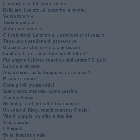
​L’importanza del lavoro di rete
​Deliziare il palato. Alleggerire la mente.
​Senza rancore
​Testa e pancia
​Autunno e serie tv
​Gli psicologi. La terapia. La necessità di spazio
​Tutta una questione di aspettative.
​Grazie a ciò che ho e ciò che faccio!
​Inevitabili lutti...cosa fare con il dolore?
Prolungare l’effetto benefico dell’estate? Si può!
​Letture a km zero
​Aria di ferie: ma la terapia va in vacanza?
​E_state a teatro!
​Consigli di lettura estivi
​Stanchezza mentale: come gestirla
​A come Amico
​Se ami gli altri, prenditi il tuo tempo
​Un anno di Blog: semplicemente Grazie!
​Vita di coppia, conflitti e desideri
​Ciao scuola!
​L’Empatia
​Se mi lasci non vale