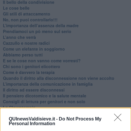
​Il bello della condivisione
Le cose belle
​Gli stili di attaccamento
No, non puoi controllarlo!!!
​L’importanza dell’assenza della madre
​Prendiamoci un pò meno sul serio
​L’anno che verrà
​Cazzullo e nostre radici
​Come un elefante in soggiorno
​Abbiamo perso tutti
E se le cose non vanno come vorresti?
​Chi sono i genitori elicottero
Come è davvero la terapia
Quando il diritto alla disconnessione non viene accolto
​L’importanza della comunicazione in famiglia
​Il diritto ad essere disconnessi
​Il pensiero dicotomico e la salute mentale
​Consigli di lettura per genitori e non solo
​La Clownterapia
​Differenze tra persone frustrate e non
L’invisibile fatica mentale
QUInewsValdisieve.it -
Do Not Process My
Personal Information
Vacanze a km zero
​Buone Vacan(si)e!