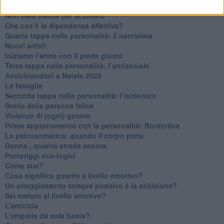
Contornati di persone che…
Non dare niente per scontato
Che cos’è la dipendenza affettiva?
Quarta tappa nelle personalità: il narcisista
​Nuovi arrivi!
​Iniziamo l’anno con il piede giusto
​Terza tappa nelle personalità: l’antisociale
​Avvicinandoci a Natale 2023
Le famiglie
Seconda tappa nelle personalità: l’istrionico
​Storia della persona felice
Violenze di (ogni) genere
​Primo appuntamento con le personalità: Borderline
La psicosomatica: quando il corpo parla
Donne...quanta strada ancora
​Pomeriggi eco-logici
​Come stai?
Cosa significa guarire a livello emotivo?
​Un atteggiamento sempre positivo è la soluzione?
​Sei maturo al livello emotivo?
​L’amicizia
​L’empatia da sola basta?