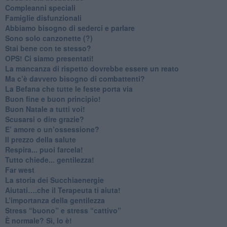
​Compleanni speciali
​Famiglie disfunzionali
​Abbiamo bisogno di sederci e parlare
Sono solo canzonette (?)
​Stai bene con te stesso?
​OPS! Ci siamo presentati!
​La mancanza di rispetto dovrebbe essere un reato
​Ma c’è davvero bisogno di combattenti?
​La Befana che tutte le feste porta via
Buon fine e buon principio!
​Buon Natale a tutti voi!
​Scusarsi o dire grazie?
​E’ amore o un’ossessione?
​Il prezzo della salute
​Respira... puoi farcela!
​Tutto chiede... gentilezza!
​Far west
​La storia dei Succhiaenergie
​Aiutati….che il Terapeuta ti aiuta!
​L’importanza della gentilezza
​Stress “buono” e stress “cattivo”
​È normale? Sì, lo è!