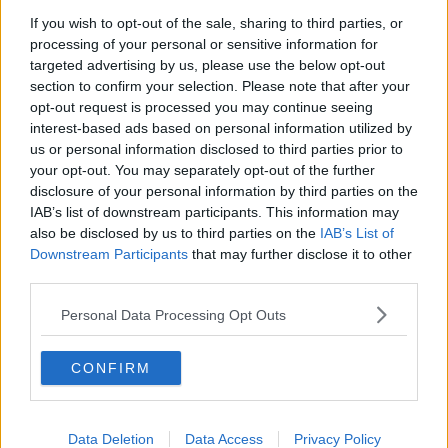
​Il lato positivo delle cose
If you wish to opt-out of the sale, sharing to third parties, or
​Storie antiche di tempi moderni
processing of your personal or sensitive information for
​Quello che alle mamme non dicono
targeted advertising by us, please use the below opt-out
Adultescenza
section to confirm your selection. Please note that after your
Homo imbecillis
opt-out request is processed you may continue seeing
​4 anni di Blog
interest-based ads based on personal information utilized by
Quando il silenzio è aggressivo
us or personal information disclosed to third parties prior to
​Il passato, questo conosciuto!
your opt-out. You may separately opt-out of the further
​Clima ballerino e sbalzi d’umore
disclosure of your personal information by third parties on the
La maternità
IAB’s list of downstream participants. This information may
​L’uomo o l’orso?
also be disclosed by us to third parties on the
IAB’s List of
Non hanno un amico a teatro​
Downstream Participants
that may further disclose it to other
​Tutta una questione di rispetto
third parties.
​Cose che ci esauriscono
​Vespa che passione!
Personal Data Processing Opt Outs
​Lasciate ai vostri figli il diritto di piangere
​Parole d’amore regalate al vento
​Essere genitori di un adolescente
CONFIRM
​Saper pazientare
​Giornata del Fiocchetto Lilla
​Venerdì emozionalmente sostenibile
Ma ti ascolti?
Data Deletion
Data Access
Privacy Policy