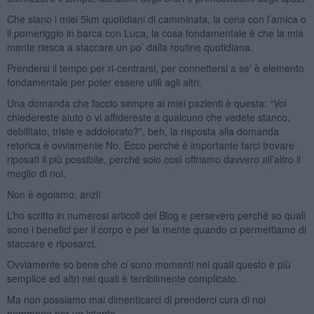
Che siano i miei 5km quotidiani di camminata, la cena con l’amica o
il pomeriggio in barca con Luca, la cosa fondamentale è che la mia
mente riesca a staccare un po’ dalla routine quotidiana.
Prendersi il tempo per ri-centrarsi, per connettersi a se’ è elemento
fondamentale per poter essere utili agli altri.
Una domanda che faccio sempre ai miei pazienti è questa: “Voi
chiedereste aiuto o vi affidereste a qualcuno che vedete stanco,
debilitato, triste e addolorato?”, beh, la risposta alla domanda
retorica è ovviamente No. Ecco perché è importante farci trovare
riposati il più possibile, perché solo così offriamo davvero all’altro il
meglio di noi.
Non è egoismo, anzi!
L’ho scritto in numerosi articoli del Blog e persevero perché so quali
sono i benefici per il corpo e per la mente quando ci permettiamo di
staccare e riposarci.
Ovviamente so bene che ci sono momenti nei quali questo è più
semplice ed altri nei quali è terribilmente complicato.
Ma non possiamo mai dimenticarci di prenderci cura di noi
nemmeno per un istante.