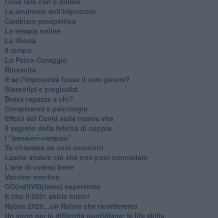
Cosa fare con il dolore
​La sindrome dell’impostore
​Cambiare prospettiva
La terapia online
La libertà
​Il tempo
​Lo Psico-Coraggio
Rinascita
​E se l’impotenza fosse il vero potere?
Stereotipi e pregiudizi
​Brava ragazza a chi?
​Compleanni e psicologia
Effetti del Covid sulla nostra vita
Il segreto della felicità di coppia
​I “pensieri-vampiro”
​Tu chiamale se vuoi emozioni
​Lascia andare ciò che non puoi controllare
L’arte di volersi bene
​Vaccino emotivo
CO(ndi)VID(iamo) esperienze
​E che il 2021 abbia inizio!
​Natale 2020…un Natale che ricorderemo
Un aiuto per le difficoltà quotidiane: le life skills