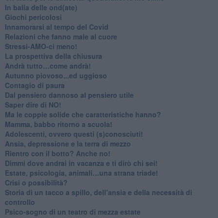
​In balia delle ond(ate)
Giochi pericolosi
Innamorarsi al tempo del Covid
​Relazioni che fanno male al cuore
​Stressi-AMO-ci meno!
​La prospettiva della chiusura
​Andrà tutto…come andrà!
Autunno piovoso...ed uggioso
​Contagio di paura
​Dal pensiero dannoso al pensiero utile
​Saper dire di NO!
​Ma le coppie solide che caratteristiche hanno?
​Mamma, babbo ritorno a scuola!
Adolescenti, ovvero questi (s)conosciuti!
Ansia, depressione e la terra di mezzo
​Rientro con il botto? Anche no!
Dimmi dove andrai in vacanza e ti dirò chi sei!
​Estate, psicologia, animali…una strana triade!
​Crisi o possibilità?
​Storia di un tacco a spillo, dell’ansia e della necessità di
controllo
​Psico-sogno di un teatro di mezza estate