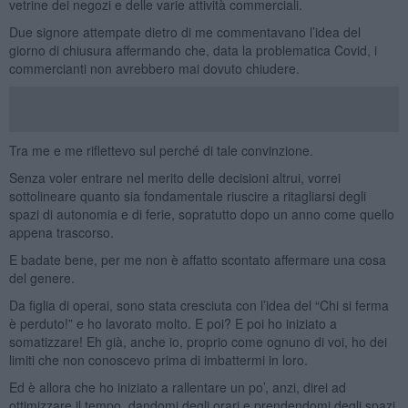
vetrine dei negozi e delle varie attività commerciali.
Due signore attempate dietro di me commentavano l’idea del
giorno di chiusura affermando che, data la problematica Covid, i
commercianti non avrebbero mai dovuto chiudere.
Tra me e me riflettevo sul perché di tale convinzione.
Senza voler entrare nel merito delle decisioni altrui, vorrei
sottolineare quanto sia fondamentale riuscire a ritagliarsi degli
spazi di autonomia e di ferie, sopratutto dopo un anno come quello
appena trascorso.
E badate bene, per me non è affatto scontato affermare una cosa
del genere.
Da figlia di operai, sono stata cresciuta con l’idea del “Chi si ferma
è perduto!” e ho lavorato molto. E poi? E poi ho iniziato a
somatizzare! Eh già, anche io, proprio come ognuno di voi, ho dei
limiti che non conoscevo prima di imbattermi in loro.
Ed è allora che ho iniziato a rallentare un po’, anzi, direi ad
ottimizzare il tempo, dandomi degli orari e prendendomi degli spazi.