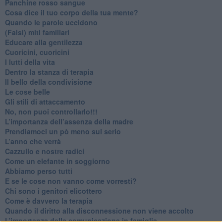
​Panchine rosso sangue
​Cosa dice il tuo corpo della tua mente?
​Quando le parole uccidono
​(Falsi) miti familiari
​Educare alla gentilezza
​Cuoricini, cuoricini
I lutti della vita
​Dentro la stanza di terapia
​Il bello della condivisione
Le cose belle
​Gli stili di attaccamento
No, non puoi controllarlo!!!
​L’importanza dell’assenza della madre
​Prendiamoci un pò meno sul serio
​L’anno che verrà
​Cazzullo e nostre radici
​Come un elefante in soggiorno
​Abbiamo perso tutti
E se le cose non vanno come vorresti?
​Chi sono i genitori elicottero
Come è davvero la terapia
Quando il diritto alla disconnessione non viene accolto
​L’importanza della comunicazione in famiglia