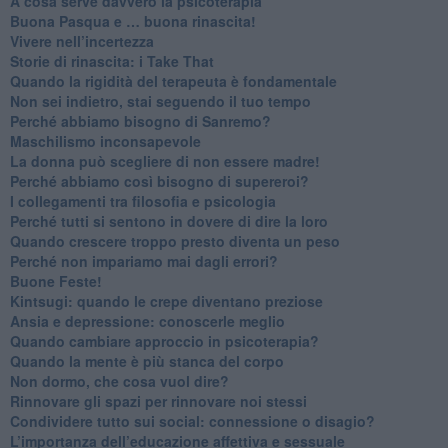
​A cosa serve davvero la psicoterapia
​Buona Pasqua e … buona rinascita!
​Vivere nell’incertezza
​Storie di rinascita: i Take That
​Quando la rigidità del terapeuta è fondamentale
​Non sei indietro, stai seguendo il tuo tempo
​Perché abbiamo bisogno di Sanremo?
​Maschilismo inconsapevole
​La donna può scegliere di non essere madre!
​Perché abbiamo così bisogno di supereroi?
​I collegamenti tra filosofia e psicologia
​Perché tutti si sentono in dovere di dire la loro
​Quando crescere troppo presto diventa un peso
​Perché non impariamo mai dagli errori?
​Buone Feste!
​Kintsugi: quando le crepe diventano preziose
Ansia e depressione: conoscerle meglio
Quando cambiare approccio in psicoterapia?
​Quando la mente è più stanca del corpo
Non dormo, che cosa vuol dire?
​Rinnovare gli spazi per rinnovare noi stessi
​Condividere tutto sui social: connessione o disagio?
​L’importanza dell’educazione affettiva e sessuale