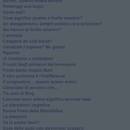
Donne...quanta strada ancora
​Pomeriggi eco-logici
​Come stai?
Cosa significa guarire a livello emotivo?
​Un atteggiamento sempre positivo è la soluzione?
​Sei maturo al livello emotivo?
​L’amicizia
​L’empatia da sola basta?
​Cavalcare l’urgenza? No grazie!
Ripartire
​Ci rivediamo a settembre!
​Il ruolo degli attivatori del benessere
​Forse siamo troppo liberi
​Il vero problema è l’indifferenza
​Il congiuntivo… questo strano amico
​Circondati di persone che…
​Tre anni di Blog
​Lavorare sotto stress significa lavorare male
​Le distorsioni cognitive
​Buona Festa della Repubblica
Le emozioni
​Ce la posso fare!!!
​Cose delle quali non dovremmo scusarci