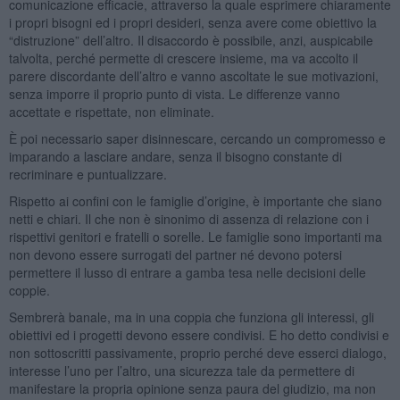
comunicazione efficacie, attraverso la quale esprimere chiaramente
i propri bisogni ed i propri desideri, senza avere come obiettivo la
“distruzione” dell’altro. Il disaccordo è possibile, anzi, auspicabile
talvolta, perché permette di crescere insieme, ma va accolto il
parere discordante dell’altro e vanno ascoltate le sue motivazioni,
senza imporre il proprio punto di vista. Le differenze vanno
accettate e rispettate, non eliminate.
È poi necessario saper disinnescare, cercando un compromesso e
imparando a lasciare andare, senza il bisogno constante di
recriminare e puntualizzare.
Rispetto ai confini con le famiglie d’origine, è importante che siano
netti e chiari. Il che non è sinonimo di assenza di relazione con i
rispettivi genitori e fratelli o sorelle. Le famiglie sono importanti ma
non devono essere surrogati del partner né devono potersi
permettere il lusso di entrare a gamba tesa nelle decisioni delle
coppie.
Sembrerà banale, ma in una coppia che funziona gli interessi, gli
obiettivi ed i progetti devono essere condivisi. E ho detto condivisi e
non sottoscritti passivamente, proprio perché deve esserci dialogo,
interesse l’uno per l’altro, una sicurezza tale da permettere di
manifestare la propria opinione senza paura del giudizio, ma non