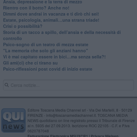
Ansia, depressione e la terra di mezzo
​Rientro con il botto? Anche no!
Dimmi dove andrai in vacanza e ti dirò chi sei!
​Estate, psicologia, animali…una strana triade!
​Crisi o possibilità?
​Storia di un tacco a spillo, dell’ansia e della necessità di
controllo
​Psico-sogno di un teatro di mezza estate
"La memoria che solo gli anziani hanno"
​Vi è mai capitato essere in bici…ma senza sella?!
​Gli ami(ci) che ci tirano su
Psico-riflessioni post covid di inizio estate
Editore Toscana Media Channel srl - Via Dei Martelli, 8 - 50129
FIRENZE - info@toscanamediachannel.it. TOSCANA MEDIA
NEWS quotidiano on line registrato presso il Tribunale di Firenze
al n. 5935 del 27.09.2013. Iscrizione ROC 22105 - C.F. e P.Iva
0620787048
Fatturazione Elettronica M5UXCR1 |
Privacy Nielsen