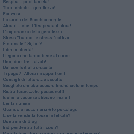
​Respira... puoi farcela!
​Tutto chiede... gentilezza!
​Far west
​La storia dei Succhiaenergie
​Aiutati….che il Terapeuta ti aiuta!
​L’importanza della gentilezza
​Stress “buono” e stress “cattivo”
​È normale? Sì, lo è!
​Libri in libertà!
​I legami che fanno bene al cuore
Uno, due, tre... alzati!​
​Dal comfort alla crescita
​Ti pago?! Allora mi appartieni!​
​Consigli di lettura…e ascolto
​Scegliete chi abbracciare finché siete in tempo
​Ristrutturare...che passione!!!
​E che le vacanze abbiano inizio!!!
​Lenta ripresa
​Quando a raccontarsi è lo psicologo
​E se la vendetta fosse la felicità?
​Due anni di Blog
​Indipendenti a tutti i costi?
​Ma alla fine che cosa è e cosa non è la terapia?