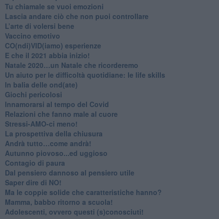
​Tu chiamale se vuoi emozioni
​Lascia andare ciò che non puoi controllare
L’arte di volersi bene
​Vaccino emotivo
CO(ndi)VID(iamo) esperienze
​E che il 2021 abbia inizio!
​Natale 2020…un Natale che ricorderemo
Un aiuto per le difficoltà quotidiane: le life skills
​In balia delle ond(ate)
Giochi pericolosi
Innamorarsi al tempo del Covid
​Relazioni che fanno male al cuore
​Stressi-AMO-ci meno!
​La prospettiva della chiusura
​Andrà tutto…come andrà!
Autunno piovoso...ed uggioso
​Contagio di paura
​Dal pensiero dannoso al pensiero utile
​Saper dire di NO!
​Ma le coppie solide che caratteristiche hanno?
​Mamma, babbo ritorno a scuola!
Adolescenti, ovvero questi (s)conosciuti!