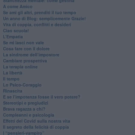
​Stanchezza mentale: come gestirla
​A come Amico
​Se ami gli altri, prenditi il tuo tempo
​Un anno di Blog: semplicemente Grazie!
​Vita di coppia, conflitti e desideri
​Ciao scuola!
​L’Empatia
​Se mi lasci non vale
Cosa fare con il dolore
​La sindrome dell’impostore
​Cambiare prospettiva
La terapia online
La libertà
​Il tempo
​Lo Psico-Coraggio
Rinascita
​E se l’impotenza fosse il vero potere?
Stereotipi e pregiudizi
​Brava ragazza a chi?
​Compleanni e psicologia
Effetti del Covid sulla nostra vita
Il segreto della felicità di coppia
​I “pensieri-vampiro”