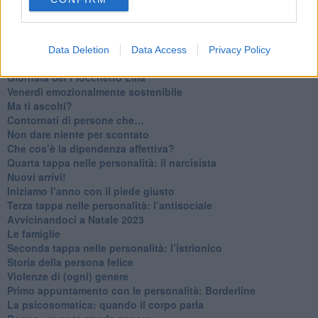
​Vespa che passione!
​Lasciate ai vostri figli il diritto di piangere
​Parole d’amore regalate al vento
​Essere genitori di un adolescente
Data Deletion
Data Access
Privacy Policy
​Saper pazientare
​Giornata del Fiocchetto Lilla
​Venerdì emozionalmente sostenibile
Ma ti ascolti?
Contornati di persone che…
Non dare niente per scontato
Che cos’è la dipendenza affettiva?
Quarta tappa nelle personalità: il narcisista
​Nuovi arrivi!
​Iniziamo l’anno con il piede giusto
​Terza tappa nelle personalità: l’antisociale
​Avvicinandoci a Natale 2023
Le famiglie
Seconda tappa nelle personalità: l’istrionico
​Storia della persona felice
Violenze di (ogni) genere
​Primo appuntamento con le personalità: Borderline
La psicosomatica: quando il corpo parla