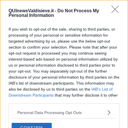
​Il diritto ad essere disconnessi
​Il pensiero dicotomico e la salute mentale
QUInewsValdisieve.it -
Do Not Process My
Personal Information
​Consigli di lettura per genitori e non solo
​La Clownterapia
​Differenze tra persone frustrate e non
If you wish to opt-out of the sale, sharing to third parties, or
L’invisibile fatica mentale
processing of your personal or sensitive information for
Vacanze a km zero
targeted advertising by us, please use the below opt-out
​Buone Vacan(si)e!
section to confirm your selection. Please note that after your
​Il lato positivo delle cose
opt-out request is processed you may continue seeing
​Storie antiche di tempi moderni
interest-based ads based on personal information utilized by
​Quello che alle mamme non dicono
us or personal information disclosed to third parties prior to
Adultescenza
your opt-out. You may separately opt-out of the further
Homo imbecillis
disclosure of your personal information by third parties on the
​4 anni di Blog
IAB’s list of downstream participants. This information may
Quando il silenzio è aggressivo
also be disclosed by us to third parties on the
IAB’s List of
​Il passato, questo conosciuto!
Downstream Participants
that may further disclose it to other
​Clima ballerino e sbalzi d’umore
third parties.
La maternità
​L’uomo o l’orso?
Personal Data Processing Opt Outs
Non hanno un amico a teatro​
​Tutta una questione di rispetto
​Cose che ci esauriscono
CONFIRM