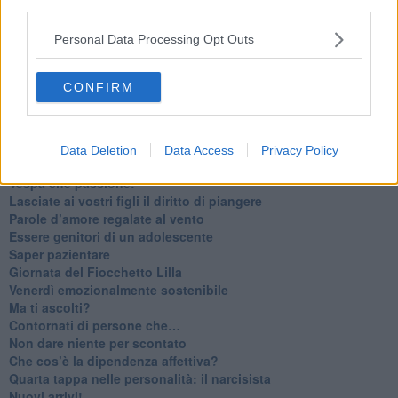
Homo imbecillis
third parties.
​4 anni di Blog
Quando il silenzio è aggressivo
Personal Data Processing Opt Outs
​Il passato, questo conosciuto!
​Clima ballerino e sbalzi d’umore
CONFIRM
La maternità
​L’uomo o l’orso?
Non hanno un amico a teatro​
​Tutta una questione di rispetto
Data Deletion
Data Access
Privacy Policy
​Cose che ci esauriscono
​Vespa che passione!
​Lasciate ai vostri figli il diritto di piangere
​Parole d’amore regalate al vento
​Essere genitori di un adolescente
​Saper pazientare
​Giornata del Fiocchetto Lilla
​Venerdì emozionalmente sostenibile
Ma ti ascolti?
Contornati di persone che…
Non dare niente per scontato
Che cos’è la dipendenza affettiva?
Quarta tappa nelle personalità: il narcisista
​Nuovi arrivi!