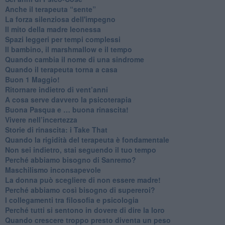
​Anche il terapeuta “sente”
​La forza silenziosa dell'impegno
​Il mito della madre leonessa
Spazi leggeri per tempi complessi
Il bambino, il marshmallow e il tempo
​Quando cambia il nome di una sindrome
​Quando il terapeuta torna a casa
​Buon 1 Maggio!
Ritornare indietro di vent’anni
​A cosa serve davvero la psicoterapia
​Buona Pasqua e … buona rinascita!
​Vivere nell’incertezza
​Storie di rinascita: i Take That
​Quando la rigidità del terapeuta è fondamentale
​Non sei indietro, stai seguendo il tuo tempo
​Perché abbiamo bisogno di Sanremo?
​Maschilismo inconsapevole
​La donna può scegliere di non essere madre!
​Perché abbiamo così bisogno di supereroi?
​I collegamenti tra filosofia e psicologia
​Perché tutti si sentono in dovere di dire la loro
​Quando crescere troppo presto diventa un peso