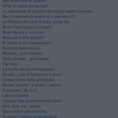
​Stai bene con te stesso?
​OPS! Ci siamo presentati!
​La mancanza di rispetto dovrebbe essere un reato
​Ma c’è davvero bisogno di combattenti?
​La Befana che tutte le feste porta via
Buon fine e buon principio!
​Buon Natale a tutti voi!
​Scusarsi o dire grazie?
​E’ amore o un’ossessione?
​Il prezzo della salute
​Respira... puoi farcela!
​Tutto chiede... gentilezza!
​Far west
​La storia dei Succhiaenergie
​Aiutati….che il Terapeuta ti aiuta!
​L’importanza della gentilezza
​Stress “buono” e stress “cattivo”
​È normale? Sì, lo è!
​Libri in libertà!
​I legami che fanno bene al cuore
Uno, due, tre... alzati!​
​Dal comfort alla crescita
​Ti pago?! Allora mi appartieni!​