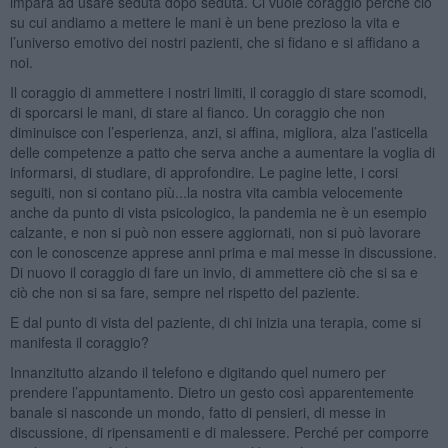
impara ad usare seduta dopo seduta. Ci vuole coraggio perché ciò
su cui andiamo a mettere le mani è un bene prezioso la vita e
l’universo emotivo dei nostri pazienti, che si fidano e si affidano a
noi.
Il coraggio di ammettere i nostri limiti, il coraggio di stare scomodi,
di sporcarsi le mani, di stare al fianco. Un coraggio che non
diminuisce con l’esperienza, anzi, si affina, migliora, alza l’asticella
delle competenze a patto che serva anche a aumentare la voglia di
informarsi, di studiare, di approfondire. Le pagine lette, i corsi
seguiti, non si contano più...la nostra vita cambia velocemente
anche da punto di vista psicologico, la pandemia ne è un esempio
calzante, e non si può non essere aggiornati, non si può lavorare
con le conoscenze apprese anni prima e mai messe in discussione.
Di nuovo il coraggio di fare un invio, di ammettere ciò che si sa e
ciò che non si sa fare, sempre nel rispetto del paziente.
E dal punto di vista del paziente, di chi inizia una terapia, come si
manifesta il coraggio?
Innanzitutto alzando il telefono e digitando quel numero per
prendere l’appuntamento. Dietro un gesto così apparentemente
banale si nasconde un mondo, fatto di pensieri, di messe in
discussione, di ripensamenti e di malessere. Perché per comporre