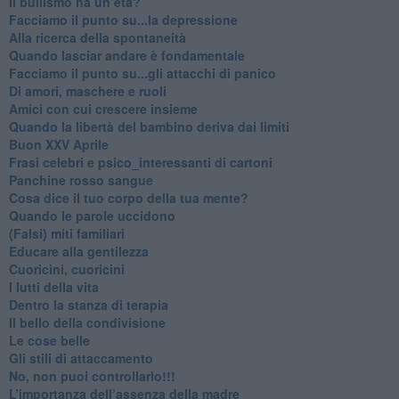
​Il bullismo ha un’età?
Facciamo il punto su...la depressione
​Alla ricerca della spontaneità
​Quando lasciar andare è fondamentale
Facciamo il punto su...gli attacchi di panico
Di amori, maschere e ruoli
​Amici con cui crescere insieme
​Quando la libertà del bambino deriva dai limiti
Buon XXV Aprile
​Frasi celebri e psico_interessanti di cartoni
​Panchine rosso sangue
​Cosa dice il tuo corpo della tua mente?
​Quando le parole uccidono
​(Falsi) miti familiari
​Educare alla gentilezza
​Cuoricini, cuoricini
I lutti della vita
​Dentro la stanza di terapia
​Il bello della condivisione
Le cose belle
​Gli stili di attaccamento
No, non puoi controllarlo!!!
​L’importanza dell’assenza della madre