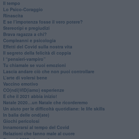
​Il tempo
​Lo Psico-Coraggio
Rinascita
​E se l’impotenza fosse il vero potere?
Stereotipi e pregiudizi
​Brava ragazza a chi?
​Compleanni e psicologia
Effetti del Covid sulla nostra vita
Il segreto della felicità di coppia
​I “pensieri-vampiro”
​Tu chiamale se vuoi emozioni
​Lascia andare ciò che non puoi controllare
L’arte di volersi bene
​Vaccino emotivo
CO(ndi)VID(iamo) esperienze
​E che il 2021 abbia inizio!
​Natale 2020…un Natale che ricorderemo
Un aiuto per le difficoltà quotidiane: le life skills
​In balia delle ond(ate)
Giochi pericolosi
Innamorarsi al tempo del Covid
​Relazioni che fanno male al cuore