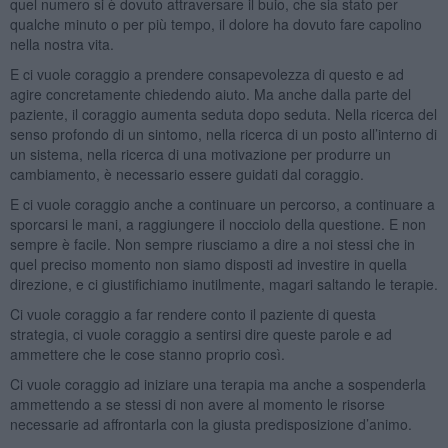
quel numero si è dovuto attraversare il buio, che sia stato per
qualche minuto o per più tempo, il dolore ha dovuto fare capolino
nella nostra vita.
E ci vuole coraggio a prendere consapevolezza di questo e ad
agire concretamente chiedendo aiuto. Ma anche dalla parte del
paziente, il coraggio aumenta seduta dopo seduta. Nella ricerca del
senso profondo di un sintomo, nella ricerca di un posto all’interno di
un sistema, nella ricerca di una motivazione per produrre un
cambiamento, è necessario essere guidati dal coraggio.
E ci vuole coraggio anche a continuare un percorso, a continuare a
sporcarsi le mani, a raggiungere il nocciolo della questione. E non
sempre è facile. Non sempre riusciamo a dire a noi stessi che in
quel preciso momento non siamo disposti ad investire in quella
direzione, e ci giustifichiamo inutilmente, magari saltando le terapie.
Ci vuole coraggio a far rendere conto il paziente di questa
strategia, ci vuole coraggio a sentirsi dire queste parole e ad
ammettere che le cose stanno proprio così.
Ci vuole coraggio ad iniziare una terapia ma anche a sospenderla
ammettendo a se stessi di non avere al momento le risorse
necessarie ad affrontarla con la giusta predisposizione d’animo.