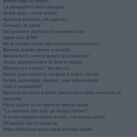
​Stressi-AMO-ci meno!
​La prospettiva della chiusura
​Andrà tutto…come andrà!
Autunno piovoso...ed uggioso
​Contagio di paura
​Dal pensiero dannoso al pensiero utile
​Saper dire di NO!
​Ma le coppie solide che caratteristiche hanno?
​Mamma, babbo ritorno a scuola!
Adolescenti, ovvero questi (s)conosciuti!
Ansia, depressione e la terra di mezzo
​Rientro con il botto? Anche no!
Dimmi dove andrai in vacanza e ti dirò chi sei!
​Estate, psicologia, animali…una strana triade!
​Crisi o possibilità?
​Storia di un tacco a spillo, dell’ansia e della necessità di
controllo
​Psico-sogno di un teatro di mezza estate
"La memoria che solo gli anziani hanno"
​Vi è mai capitato essere in bici…ma senza sella?!
​Gli ami(ci) che ci tirano su
Psico-riflessioni post covid di inizio estate