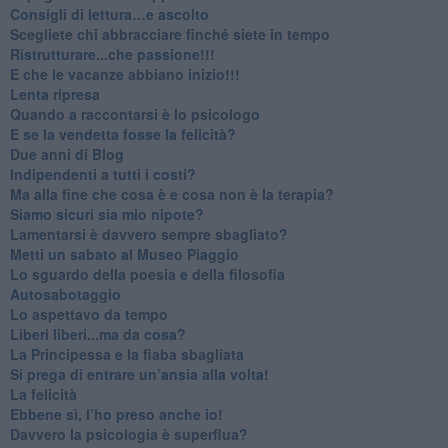
​Consigli di lettura…e ascolto
​Scegliete chi abbracciare finché siete in tempo
​Ristrutturare...che passione!!!
​E che le vacanze abbiano inizio!!!
​Lenta ripresa
​Quando a raccontarsi è lo psicologo
​E se la vendetta fosse la felicità?
​Due anni di Blog
​Indipendenti a tutti i costi?
​Ma alla fine che cosa è e cosa non è la terapia?
​Siamo sicuri sia mio nipote?
​Lamentarsi è davvero sempre sbagliato?
​Metti un sabato al Museo Piaggio
​Lo sguardo della poesia e della filosofia
Autosabotaggio
​Lo aspettavo da tempo
​Liberi liberi...ma da cosa?
​La Principessa e la fiaba sbagliata
Si prega di entrare un’ansia alla volta!
​La felicità
​Ebbene sì, l’ho preso anche io!
​Davvero la psicologia è superflua?