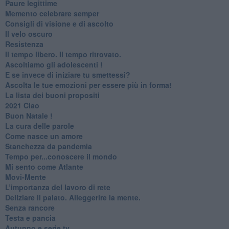
Paure legittime
​Memento celebrare semper
​Consigli di visione e di ascolto
​Il velo oscuro
Resistenza
​Il tempo libero. Il tempo ritrovato.
Ascoltiamo gli adolescenti !
​E se invece di iniziare tu smettessi?
​Ascolta le tue emozioni per essere più in forma!
​La lista dei buoni propositi
2021 Ciao
Buon Natale !
​La cura delle parole
​Come nasce un amore
Stanchezza da pandemia
​Tempo per...conoscere il mondo
​Mi sento come Atlante
​Movi-Mente
​L’importanza del lavoro di rete
​Deliziare il palato. Alleggerire la mente.
​Senza rancore
​Testa e pancia
​Autunno e serie tv