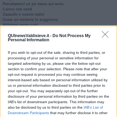
​Prendiamoci un pò meno sul serio
​L’anno che verrà
​Cazzullo e nostre radici
​Come un elefante in soggiorno
​Abbiamo perso tutti
E se le cose non vanno come vorresti?
​Chi sono i genitori elicottero
QUInewsValdisieve.it -
Do Not Process My
Personal Information
Come è davvero la terapia
Quando il diritto alla disconnessione non viene accolto
​L’importanza della comunicazione in famiglia
If you wish to opt-out of the sale, sharing to third parties, or
​Il diritto ad essere disconnessi
processing of your personal or sensitive information for
​Il pensiero dicotomico e la salute mentale
targeted advertising by us, please use the below opt-out
​Consigli di lettura per genitori e non solo
section to confirm your selection. Please note that after your
​La Clownterapia
opt-out request is processed you may continue seeing
​Differenze tra persone frustrate e non
interest-based ads based on personal information utilized by
L’invisibile fatica mentale
us or personal information disclosed to third parties prior to
Vacanze a km zero
your opt-out. You may separately opt-out of the further
​Buone Vacan(si)e!
disclosure of your personal information by third parties on the
​Il lato positivo delle cose
IAB’s list of downstream participants. This information may
​Storie antiche di tempi moderni
also be disclosed by us to third parties on the
IAB’s List of
​Quello che alle mamme non dicono
Downstream Participants
that may further disclose it to other
Adultescenza