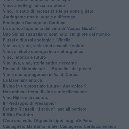
Vino: a volte gli amici ti aiutano
Vino: lo stato di necessità e le persone giuste
​Astringente non è uguale a difettoso
Enologia a Castagneto Carducci
Lo storico toponimo del vino di “Acqua Giusta”
Uno Shiraz australiano nominato il migliore del mondo
​Flussi e riflussi enologici: “Vinella”
Vite, uva, vino, variazioni casuali e volute
Vino, simbolo coreografico e etnografico
​Vino: retorica e futuro
​Vite, uva, vino, storia antica e recente
​Rosso di Montalcino: il “Brunello” dei poveri
Vini e olio protagonisti in Val di Cornia
​La Maremma enoica
Il vino in un prossimo futuro ! Anarchico ?
​Non abbiate fretta; Il vino vuole riflessione
​Vino Niji è, e ci ricorda.
Il “Predappio di Predappio”
Bettino Ricasoli “ti scrivo” lasciali perdere!
Il Mito Enofobo
​C’era una volta l'Agricola Lippi, oggi c'è Petra
​Castagneto Marittimo rurale, Castagneto Carducci enoico