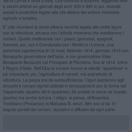
Val di Cornia e Isola d’Elba. Ora continuo a scoprire, leggendo testi
e vecchi articoli sui giornali degli anni ‘930 e 950 in poi, vicende
sociali e produttive legate alla vita elbana del settore minerario,
agricolo e turistico.
E’ utile ricordare la storia elbana vecchia legata alla civiltà ligure
con la viticoltura, etrusca con l’attività mineraria che ereditarono i
romani. Quella medioevale con i pisani, genovesi, spagnoli,
francesi, poi, con il Granducato con i Medici e i Lorena, una
parentesi napoleonica di 10 mesi, febbraio 1814, gennaio 1815 con
Bonaparte governatore dell’Isola, e con governatrice Elisa
Bonaparte Baciocchi nel Principato di Piombino, fino al 1814. Infine
il Regno d’Italia. Nell’Elba le miniere furono le attività “appetitose” e
più importanti, poi, l’agricoltura di cereali, ma soprattutto di
viticoltura. La pesca era da autosufficienza. I liguri lasciarono agli
etruschi e romani vigneti coltivati in terrazzamenti con la forma del
Capannello (quattro viti in quadrato) Se andate in cerca ne trovate
(poche) ma anche tutt’ora. I vitigni, si pensa, all’Ansonica,
Trebbiano (Procanico) la Malvasia B, sicuri. Altri non si sa. In
seguito portati dai romani, razziatori e diffusori da ogni parte.