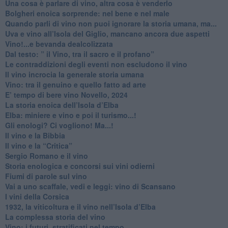
​Una cosa è parlare di vino, altra cosa è venderlo
Bolgheri enoica sorprende: nel bene e nel male
​Quando parli di vino non puoi ignorare la storia umana, ma...
Uva e vino all’Isola del Giglio, mancano ancora due aspetti
​Vino!...e bevanda dealcolizzata
​Dal testo: ” il Vino, tra il sacro e il profano”
Le contraddizioni degli eventi non escludono il vino
​Il vino incrocia la generale storia umana
Vino: tra il genuino e quello fatto ad arte
E’ tempo di bere vino Novello, 2024
La storia enoica dell’Isola d’Elba
Elba: miniere e vino e poi il turismo...!
​Gli enologi? Ci vogliono! Ma...!
​Il vino e la Bibbia
​Il vino e la “Critica”
Sergio Romano e il vino
​Storia enologica e concorsi sui vini odierni
Fiumi di parole sul vino
​Vai a uno scaffale, vedi e leggi: vino di Scansano
​I vini della Corsica
​1932, la viticoltura e il vino nell’Isola d’Elba
​La complessa storia del vino
​Vino: i futuri, stratificati nel tempo