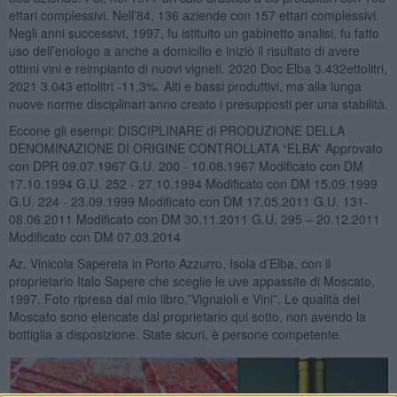
ettari complessivi. Nell’84, 136 aziende con 157 ettari complessivi.
Negli anni successivi, 1997, fu istituito un gabinetto analisi, fu fatto
uso dell’enologo a anche a domicilio e iniziò il risultato di avere
ottimi vini e reimpianto di nuovi vigneti. 2020 Doc Elba 3.432ettolitri,
2021 3.043 ettolitri -11,3%. Alti e bassi produttivi, ma alla lunga
nuove norme disciplinari anno creato i presupposti per una stabilità.
Eccone gli esempi: DISCIPLINARE di PRODUZIONE DELLA
DENOMINAZIONE DI ORIGINE CONTROLLATA “ELBA” Approvato
con DPR 09.07.1967 G.U. 200 - 10.08.1967 Modificato con DM
17.10.1994 G.U. 252 - 27.10.1994 Modificato con DM 15.09.1999
G.U. 224 - 23.09.1999 Modificato con DM 17.05.2011 G.U. 131-
08.06.2011 Modificato con DM 30.11.2011 G.U. 295 – 20.12.2011
Modificato con DM 07.03.2014
Az. Vinicola Sapereta in Porto Azzurro, Isola d’Elba, con il
proprietario Italo Sapere che sceglie le uve appassite di Moscato,
1997. Foto ripresa dal mio libro,”Vignaioli e Vini”. Le qualità del
Moscato sono elencate dal proprietario qui sotto, non avendo la
bottiglia a disposizione. State sicuri, è persone competente.