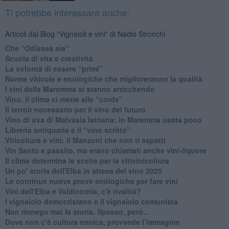
Ti potrebbe interessare anche:
Articoli dal Blog “Vignaioli e vini” di Nadio Stronchi
​Che “Odissea sia”
Scuola di vita e creatività
​La volontà di essere “primi”
Norme viticole e enologiche che miglioreranno la qualità
​I vini della Maremma si stanno arricchendo
Vino, il clima ci mette alle “corde”
Il terroir necessario per il vino del futuro
​Vino di uva di Malvasia Istriana: in Maremma usata poco
​Libreria antiquaria e il “vino scritto”
​Viticoltura e vini: il Manzoni che non ti aspetti
​Vin Santo e passito, ma erano chiamati anche vini-liquore
Il clima determina le scelte per la vitivinicoltura
Un po' storia dell'Elba in attesa del vino 2025
Le continue nuove prove enologiche per fare vini
Vini dell'Elba e Valdicornia, c'è rivalità?
​I vignaiolo democristano e il vignaiolo comunista
​Non rinnego mai la storia. Spesso, però...
​Dove non c’è cultura enoica, provvede l’immagine