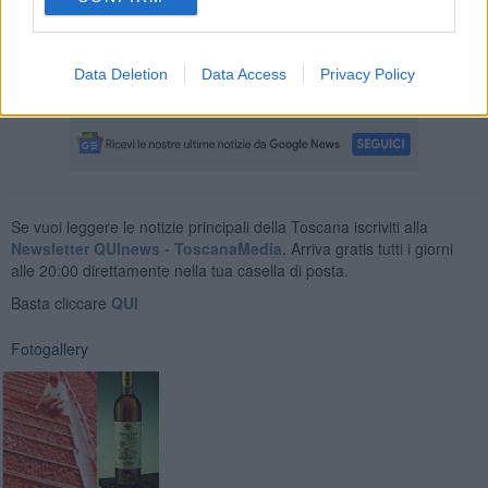
Data Deletion
Data Access
Privacy Policy
Nadio Stronchi
Se vuoi leggere le notizie principali della Toscana iscriviti alla
Newsletter QUInews - ToscanaMedia.
Arriva gratis tutti i giorni
alle 20:00 direttamente nella tua casella di posta.
Basta cliccare
QUI
Fotogallery