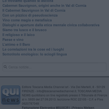
Lo troviamo quando si ascolta
Cabernet Sauvignon, origini anche in Val di Cornia
Il Cabernet Sauvignon in Val di Cornia
Con un pizzico di pseudoscienza
​Vino come magia e metafisica
Dialoghi e aperture dalla etica mentale civica collaborativa
Siamo tra lusco e il brusco
Il religioso e il laico
​Paese e vino
L’attimo e il Baro
Le correlazioni tra le cose ed i luoghi
​Sottotitolo enologico: lo sciogli lingua
Editore Toscana Media Channel srl - Via Dei Martelli, 8 - 50129
FIRENZE - info@toscanamediachannel.it. TOSCANA MEDIA
NEWS quotidiano on line registrato presso il Tribunale di Firenze
al n. 5935 del 27.09.2013. Iscrizione ROC 22105 - C.F. e P.Iva
0620787048
Fatturazione Elettronica M5UXCR1 |
Privacy Nielsen