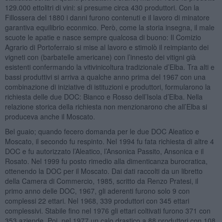
129.000 ettolitri di vini: si presume circa 430 produttori. Con la
Fillossera del 1880 i danni furono contenuti e il lavoro di minatore
garantiva equilibrio econmico. Però, come la storia insegna, il male
scuote le apatie e nasce sempre qualcosa di buono: Il Comizio
Agrario di Portoferraio si mise al lavoro e stimolò il reimpianto dei
vigneti con (barbatelle americane) con l’innesto dei vitigni già
esistenti confermando la vitivinicoltura tradizionale d’Elba. Tra alti e
bassi produttivi si arriva a qualche anno prima del 1967 con una
combinazione di iniziative di istituzioni e produttori, formularono la
richiesta delle due DOC: Bianco e Rosso dell’Isola d’Elba. Nella
relazione storica della richiesta non menzionarono che all’Elba si
produceva anche il Moscato.
Bel guaio; quando fecero domanda per le due DOC Aleatico e
Moscato, il secondo fu respinto. Nel 1994 fu fata richiesta di altre 4
DOC e fu autorizzato l’Aleatico, l’Ansonica Passito, Ansonica e il
Rosato. Nel 1999 fu posto rimedio alla dimenticanza burocratica,
ottenendo la DOC per il Moscato. Dai dati raccolti da un libretto
della Camera di Commercio, 1985, scritto da Renzo Pratesi, il
primo anno delle DOC, 1967, gli aderenti furono solo 9 con
complessi 22 ettari. Nel 1968, 339 produttori con 345 ettari
complessivi. Stabile fino nel 1976 gli ettari coltivati furono 371 con
353 aziende. Poi, nel 1977 un calo drastico a 88 produttori con 108