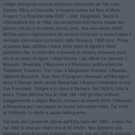
I vitigni dell’epoca romana si trovano menzionati da Tito Livio,
Catone, Plinio e Columella; si trovano notizie sul libro di Mario
Fregoni “La Piramide delle DOC”, 1992, Edagricole. Secoli di
vitivinicoltura fino al 1980, nei cui periodo tutti hanno messo del
proprio, chi più e chi meno, senza, però, fare vino senza difetti.
All’Elba alcuni miglioramenti più concreti iniziarono a esserci dopo il
contagio (comunque contenuto) della fillossera, 1880 circa. Prima
di questa data, all’Elba c’erano 5000 ettari di vigneti e 3000
produttori che, in molti oltre a lavorare in miniera, tenevano poco
più di un ettaro di vigna. I vitigni furono, I più diffusi tra i bianchi: il
Moscato, l’Ansonica, il Biancone e il Procanico (sottovarietà del
Trebbiano Toscano). Tra i rossi: il Sangioveto Toscano, L’Aleatico,
l’Alicante Bouschet, Gran Noir, il Carignan (chiamato all’Elba legno
duro) il Gamay (detto anche Beaujolajs) L’Aramon (chiamato anche
Uva Francese), Tintiglia e un poco di Barbera. Nel 1928 fu fatta la
prima “Festa dell’Uva”fino al 1938. Nel 1932 gli ettari coltivati,
maggiormente a vitigno Bianco, tornano ad essere 3000, il Moscato
e l’Ansonica per i vini passiti ne furono fatti ettolitri 5000. Dal 1939
al 1949 tutto fu ridotto a causa della guerra.
Dal testo del Canestrelli (Storia dell’Elba testo del 1983), ci dice che
nel 1885 la resa per ettaro era di 30 ettolitri. Non abbiamo una
statistica certa di quanti produttori c’erano, ma nel 1885 fu prodotto