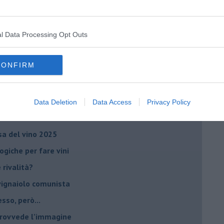
no arricchendo
orde”
no del futuro
l Data Processing Opt Outs
iana: in Maremma usata poco
CONFIRM
critto”
che non ti aspetti
o chiamati anche vini-liquore
Data Deletion
Data Access
Privacy Policy
r la vitivinicoltura
esa del vino 2025
giche per fare vini
è rivalità?
 vignaiolo comunista
sso, però...
 provvede l’immagine