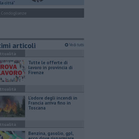
la città"
Condoglianze
imi articoli
Vedi tutti
ttualità
​Tutte le offerte di
lavoro in provincia di
Firenze
ttualità
L'odore degli incendi in
Francia arriva fino in
Toscana
ttualità
​Benzina, gasolio, gpl,
ecco dove risparmiare