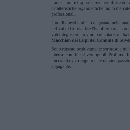
non snaturare troppo le uve per offrire dei
caratteristiche organolettiche molto marcat
professionali.
Uno di questi vini l'ho degustato nella mani
del Val di Cornia. Me l'ha offerto una somme
voler degustare un vino particolare, mi ha o
Macchion dei Lupi del Comune di Suve
Sono rimasto positivamente sorpreso e mi ha
intenso con riflessi verdognoli. Profumo: In
buccia di uva, (leggermente da vino passito)
appagante.