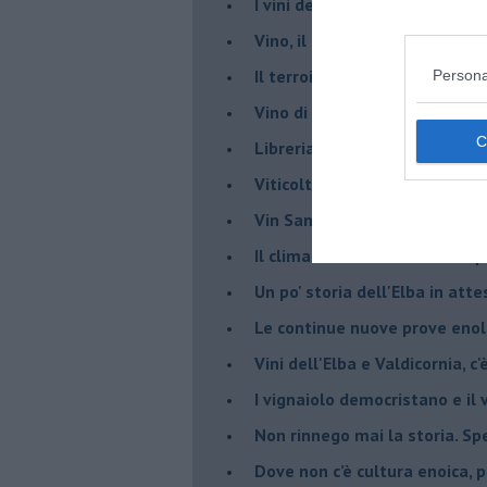
​I vini della Maremma si stan
Vino, il clima ci mette alle “c
Il terroir necessario per il vi
Persona
​Vino di uva di Malvasia Istr
​Libreria antiquaria e il “vino s
​Viticoltura e vini: il Manzoni 
​Vin Santo e passito, ma eran
Il clima determina le scelte pe
Un po' storia dell'Elba in att
Le continue nuove prove enolo
Vini dell'Elba e Valdicornia, c'
​I vignaiolo democristano e il
​Non rinnego mai la storia. Spe
​Dove non c’è cultura enoica,