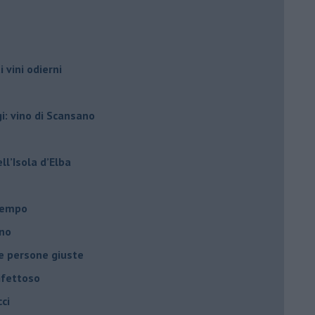
i vini odierni
gi: vino di Scansano
ell’Isola d’Elba
l tempo
ano
le persone giuste
ifettoso
ci