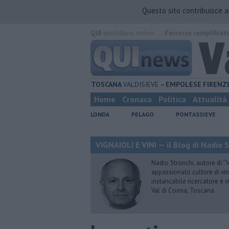
Questo sito contribuisce 
QUI
quotidiano online.
Percorso semplificat
TOSCANA
VALDISIEVE
EMPOLESE
FIRENZ
Home
Cronaca
Politica
Attualità
LONDA
PELAGO
PONTASSIEVE
VIGNAIOLI E VINI — il Blog di Nadio 
Nadio Stronchi, autore di “Vi
appassionato cultore di vini
instancabile ricercatore è 
Val di Cornia, Toscana