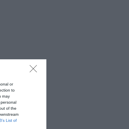
sonal or
ection to
ou may
 personal
out of the
 downstream
B’s List of