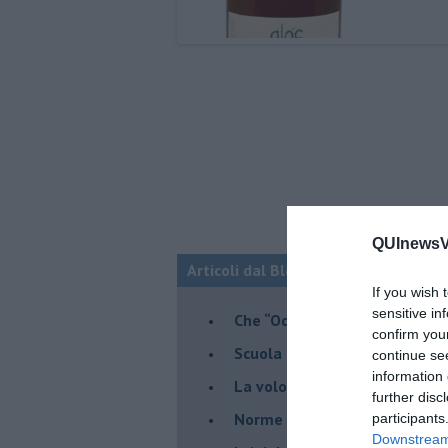
QUInewsVa
Articoli dal Blog “Vignaioli e vini” d
If you wish 
sensitive in
​Che “Odissea sia”
confirm you
Scuola di vita e creatività
continue se
information 
​La volontà di essere “primi”
further disc
Norme viticole e enologiche c
participants
Downstream 