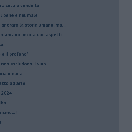
ltra cosa è venderlo
el bene e nel male
 ignorare la storia umana, ma...
io, mancano ancora due aspetti
ta
ro e il profano”
 non escludono il vino
storia umana
fatto ad arte
, 2024
Elba
rismo...!
!