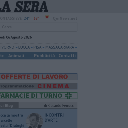
24°
38°
ONTASSIEVE
QuiNews.net
vedì
06 Agosto 2026
LIVORNO
LUCCA
PISA
MASSA CARRARA
ste
Animali
Pubblicità
Contatti
ui Blog
di Riccardo Ferrucci
INCONTRI
ucca la mostra
D'ARTE
Marcello
selli “Dialoghi