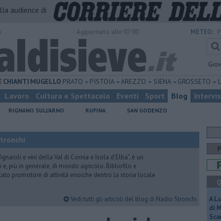
alla audience di
o
Aggiornato alle 07:00
METEO:
P
Gio
E
CHIANTI
MUGELLO
PRATO
PISTOIA
AREZZO
SIENA
GROSSETO
Lavoro
Cultura e Spettacolo
Eventi
Sport
Blog
Intervi
RIGNANO SULL'ARNO
RUFINA
SAN GODENZO
Stronchi
gnaioli e vini della Val di Cornia e Isola d’Elba”, è un
 e, più in generale, di mondo agricolo. Bibliofilo e
stato promotore di attività enoiche dentro la storia locale
Q
Vedi tutti gli articoli del blog di Nadio Stronchi
A L
di 
Scar