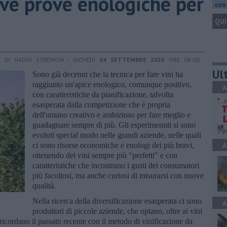
ve prove enologiche per
con 
QUI
DI NADIO STRONCHI - GIOVEDÌ
04 SETTEMBRE 2025
ORE 08:00
Ult
Sono già decenni che la tecnica per fare vini ha
raggiunto un'apice enologico, comunque positivo,
A
con caratteristiche da pianificazione, talvolta
esasperata dalla competizione che è propria
dell'umano creativo e ambizioso per fare meglio e
guadagnare sempre di più. Gli esperimennti si sono
evoluti special modo nelle grandi aziende, nelle quali
ci sono risorse economiche e enologi dei più bravi,
A
ottenendo dei vini sempre più "perfetti" e con
caratteristiche che incontrano i gusti dei consumatori
più facoltosi, ma anche curiosi di misurarsi con nuove
qualità.
Nella ricerca della diversificazione esasperata ci sono
A
produttori di piccole aziende, che optano, oltre ai vini
i ricordano il passato recente con il metodo di vinificazione da