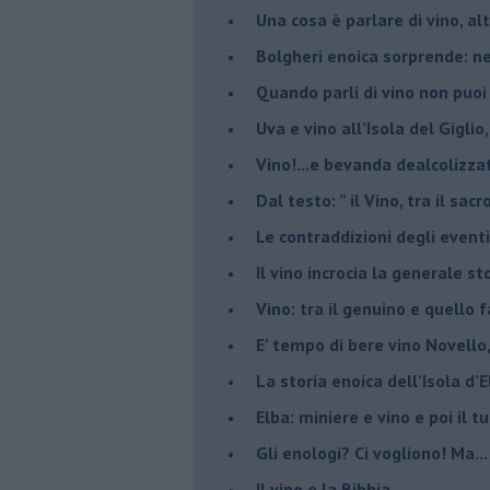
​Una cosa è parlare di vino, a
Bolgheri enoica sorprende: n
​Quando parli di vino non puoi
Uva e vino all’Isola del Gigl
​Vino!...e bevanda dealcolizza
​Dal testo: ” il Vino, tra il sac
Le contraddizioni degli eventi
​Il vino incrocia la generale 
Vino: tra il genuino e quello 
E’ tempo di bere vino Novello
La storia enoica dell’Isola d’
Elba: miniere e vino e poi il tu
​Gli enologi? Ci vogliono! Ma...
​Il vino e la Bibbia