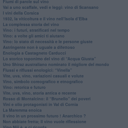
Fiumi di parole sul vino
​Vai a uno scaffale, vedi e leggi: vino di Scansano
​I vini della Corsica
​1932, la viticoltura e il vino nell’Isola d’Elba
​La complessa storia del vino
​Vino: i futuri, stratificati nel tempo
Vino: a volte gli amici ti aiutano
Vino: lo stato di necessità e le persone giuste
​Astringente non è uguale a difettoso
Enologia a Castagneto Carducci
Lo storico toponimo del vino di “Acqua Giusta”
Uno Shiraz australiano nominato il migliore del mondo
​Flussi e riflussi enologici: “Vinella”
Vite, uva, vino, variazioni casuali e volute
Vino, simbolo coreografico e etnografico
​Vino: retorica e futuro
​Vite, uva, vino, storia antica e recente
​Rosso di Montalcino: il “Brunello” dei poveri
Vini e olio protagonisti in Val di Cornia
​La Maremma enoica
Il vino in un prossimo futuro ! Anarchico ?
​Non abbiate fretta; Il vino vuole riflessione
​Vino Niji è, e ci ricorda.