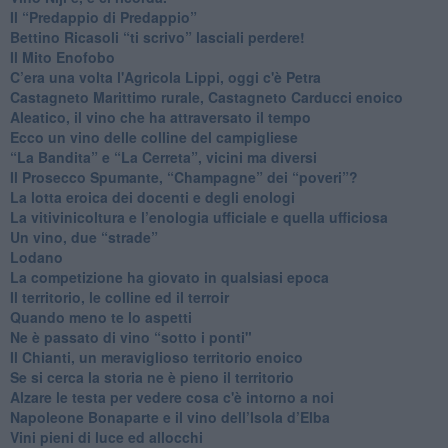
Il “Predappio di Predappio”
Bettino Ricasoli “ti scrivo” lasciali perdere!
Il Mito Enofobo
​C’era una volta l'Agricola Lippi, oggi c'è Petra
​Castagneto Marittimo rurale, Castagneto Carducci enoico
Aleatico, il vino che ha attraversato il tempo
Ecco un vino delle colline del campigliese
“La Bandita” e “La Cerreta”, vicini ma diversi
​Il Prosecco Spumante, “Champagne” dei “poveri”?
​La lotta eroica dei docenti e degli enologi
​La vitivinicoltura e l’enologia ufficiale e quella ufficiosa
​Un vino, due “strade”
Lodano
​La competizione ha giovato in qualsiasi epoca
Il territorio, le colline ed il terroir
Quando meno te lo aspetti
​Ne è passato di vino “sotto i ponti"
​Il Chianti, un meraviglioso territorio enoico
​Se si cerca la storia ne è pieno il territorio
Alzare le testa per vedere cosa c'è intorno a noi
​Napoleone Bonaparte e il vino dell’Isola d’Elba
Vini pieni di luce ed allocchi