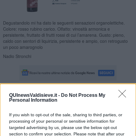
Degustandolo mi ha dato le seguenti sensazioni organolettiche.
Colore: rosso rubino carico. Olfatto: vinosità armonica e
persistente, fruttato di frutti rossi di cui l’amarena. Gusto: pieno,
caldo con sentori di liquirizia, persistente e ampio, con retrogusto
un poco amarognolo
Nadio Stronchi
QUInewsValdisieve.it -
Do Not Process My
Se vuoi leggere le notizie principali della Toscana iscriviti alla
Personal Information
Newsletter QUInews - ToscanaMedia.
Arriva gratis tutti i giorni
alle 20:00 direttamente nella tua casella di posta.
If you wish to opt-out of the sale, sharing to third parties, or
Basta cliccare
QUI
processing of your personal or sensitive information for
targeted advertising by us, please use the below opt-out
Fotogallery
section to confirm your selection. Please note that after your