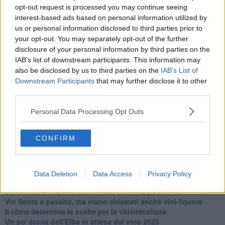
opt-out request is processed you may continue seeing
interest-based ads based on personal information utilized by
us or personal information disclosed to third parties prior to
your opt-out. You may separately opt-out of the further
disclosure of your personal information by third parties on the
IAB’s list of downstream participants. This information may
Ti potrebbe interessare anche:
also be disclosed by us to third parties on the
IAB’s List of
Downstream Participants
that may further disclose it to other
Articoli dal Blog “Vignaioli e vini” di Nadio Stronchi
third parties.
​Che “Odissea sia”
Scuola di vita e creatività
Personal Data Processing Opt Outs
​La volontà di essere “primi”
Norme viticole e enologiche che miglioreranno la qualità
CONFIRM
​I vini della Maremma si stanno arricchendo
Vino, il clima ci mette alle “corde”
Il terroir necessario per il vino del futuro
​Vino di uva di Malvasia Istriana: in Maremma usata poco
Data Deletion
Data Access
Privacy Policy
​Libreria antiquaria e il “vino scritto”
​Viticoltura e vini: il Manzoni che non ti aspetti
​Vin Santo e passito, ma erano chiamati anche vini-liquore
Il clima determina le scelte per la vitivinicoltura
Un po' storia dell'Elba in attesa del vino 2025