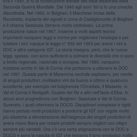
Era il 1945, ci fu la ricostruzione sociale dell’Italia disastrata dalla
Seconda Guerra Mondiale. Dal 1945 agli anni ’60 ci fu una crescita
disordinata. Nel 1960, in Bolgheri, il Marchese Incisa della
Rocchetta, impianta dei vigneti in zona di Castiglioncello di Bolgheri
e li chiama Sassicaia (terreno molto ciottoloso). La prima
produzione nasce nel 1967. Insieme a molti aspetti tecnici
importanti nacquero leggi e norme per migliorare l’enologia e per
tutelare i vini: nacque la legge n° 930 del 1963 per avere i vini a
DOC e altre categorie IGT. La storia insegna, però, che le nuove
leggi, spesso, non sono sufficienti a colmare le diversità che ci sono
a livello regionale, nazionale e europea. Nel 1980, nacquero
iniziative anche in Val di Cornia che portarono a ottenere le DOC
nel 1997. Questa parte di Maremma centrale esplosero, per merito
di singoli produttori, moltissimi vini da buono a ottimo e qualcuno
eccellente, per esempio nel bolgherese l’Ornellaia, il Masseto, in
Val di Cornia il Redigaffi, Gualdo del Re e altri nell’Isola d’Elba. In
alcuni anni progredirono con Bolgheri -Sassicaia e Val di Cornia-
Suvereto, i quali ottennero la DOCG. Disciplinari complessi e rigidi
hanno portato molti produttori a produrre gli IGT con regole molto
più elastiche a dimostrazione dell’esigenza dei singoli produttori di
avere mano libera per creare prodotti sempre migliori con vitigni
sempre più variabili. Ora c’è una certa stagnazione con le DOC e
DOCG e sono la nascita di IGT che tengono il tono enologico molto