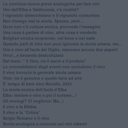
Le continue nuove prove enologiche per fare vini
Vini dell'Elba e Valdicornia, c'è rivalità?
​I vignaiolo democristano e il vignaiolo comunista
​Non rinnego mai la storia. Spesso, però...
​Dove non c’è cultura enoica, provvede l’immagine
​Una cosa è parlare di vino, altra cosa è venderlo
Bolgheri enoica sorprende: nel bene e nel male
​Quando parli di vino non puoi ignorare la storia umana, ma...
Uva e vino all’Isola del Giglio, mancano ancora due aspetti
​Vino!...e bevanda dealcolizzata
​Dal testo: ” il Vino, tra il sacro e il profano”
Le contraddizioni degli eventi non escludono il vino
​Il vino incrocia la generale storia umana
Vino: tra il genuino e quello fatto ad arte
E’ tempo di bere vino Novello, 2024
La storia enoica dell’Isola d’Elba
Elba: miniere e vino e poi il turismo...!
​Gli enologi? Ci vogliono! Ma...!
​Il vino e la Bibbia
​Il vino e la “Critica”
Sergio Romano e il vino
​Storia enologica e concorsi sui vini odierni