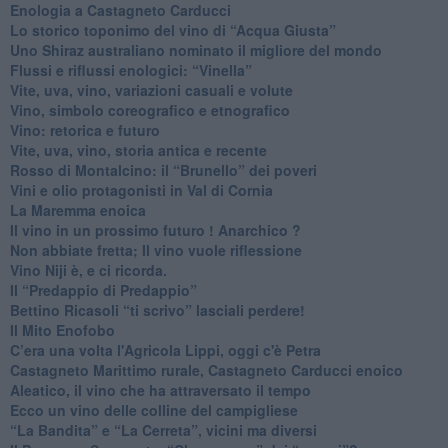
Enologia a Castagneto Carducci
Lo storico toponimo del vino di “Acqua Giusta”
Uno Shiraz australiano nominato il migliore del mondo
​Flussi e riflussi enologici: “Vinella”
Vite, uva, vino, variazioni casuali e volute
Vino, simbolo coreografico e etnografico
​Vino: retorica e futuro
​Vite, uva, vino, storia antica e recente
​Rosso di Montalcino: il “Brunello” dei poveri
Vini e olio protagonisti in Val di Cornia
​La Maremma enoica
Il vino in un prossimo futuro ! Anarchico ?
​Non abbiate fretta; Il vino vuole riflessione
​Vino Niji è, e ci ricorda.
Il “Predappio di Predappio”
Bettino Ricasoli “ti scrivo” lasciali perdere!
Il Mito Enofobo
​C’era una volta l'Agricola Lippi, oggi c'è Petra
​Castagneto Marittimo rurale, Castagneto Carducci enoico
Aleatico, il vino che ha attraversato il tempo
Ecco un vino delle colline del campigliese
“La Bandita” e “La Cerreta”, vicini ma diversi