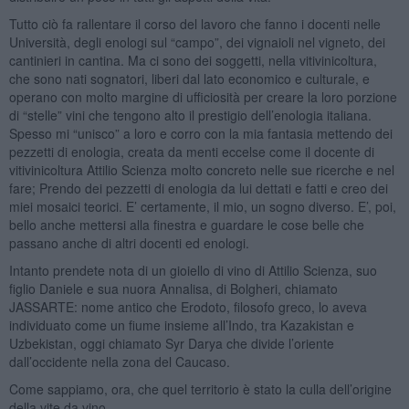
Tutto ciò fa rallentare il corso del lavoro che fanno i docenti nelle
Università, degli enologi sul “campo”, dei vignaioli nel vigneto, dei
cantinieri in cantina. Ma ci sono dei soggetti, nella vitivinicoltura,
che sono nati sognatori, liberi dal lato economico e culturale, e
operano con molto margine di ufficiosità per creare la loro porzione
di “stelle” vini che tengono alto il prestigio dell’enologia italiana.
Spesso mi “unisco” a loro e corro con la mia fantasia mettendo dei
pezzetti di enologia, creata da menti eccelse come il docente di
vitivinicoltura Attilio Scienza molto concreto nelle sue ricerche e nel
fare; Prendo dei pezzetti di enologia da lui dettati e fatti e creo dei
miei mosaici teorici. E’ certamente, il mio, un sogno diverso. E’, poi,
bello anche mettersi alla finestra e guardare le cose belle che
passano anche di altri docenti ed enologi.
Intanto prendete nota di un gioiello di vino di Attilio Scienza, suo
figlio Daniele e sua nuora Annalisa, di Bolgheri, chiamato
JASSARTE: nome antico che Erodoto, filosofo greco, lo aveva
individuato come un fiume insieme all’Indo, tra Kazakistan e
Uzbekistan, oggi chiamato Syr Darya che divide l’oriente
dall’occidente nella zona del Caucaso.
Come sappiamo, ora, che quel territorio è stato la culla dell’origine
della vite da vino.