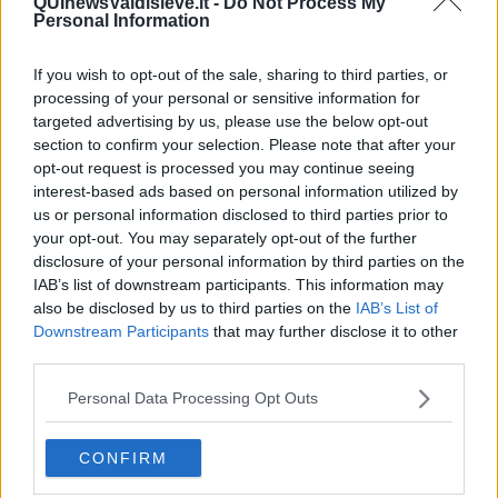
QUInewsValdisieve.it -
Do Not Process My
Nadio Stronchi
Personal Information
If you wish to opt-out of the sale, sharing to third parties, or
processing of your personal or sensitive information for
targeted advertising by us, please use the below opt-out
section to confirm your selection. Please note that after your
Se vuoi leggere le notizie principali della Toscana iscriviti alla
opt-out request is processed you may continue seeing
Newsletter QUInews - ToscanaMedia.
Arriva gratis tutti i giorni
interest-based ads based on personal information utilized by
alle 20:00 direttamente nella tua casella di posta.
us or personal information disclosed to third parties prior to
Basta cliccare
QUI
your opt-out. You may separately opt-out of the further
disclosure of your personal information by third parties on the
Fotogallery
IAB’s list of downstream participants. This information may
also be disclosed by us to third parties on the
IAB’s List of
Downstream Participants
that may further disclose it to other
third parties.
Personal Data Processing Opt Outs
Ti potrebbe interessare anche:
CONFIRM
Articoli dal Blog “Vignaioli e vini” di Nadio Stronchi