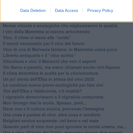
​Che “Odissea sia”
Data Deletion
Data Access
Privacy Policy
Scuola di vita e creatività
​La volontà di essere “primi”
Norme viticole e enologiche che miglioreranno la qualità
​I vini della Maremma si stanno arricchendo
Vino, il clima ci mette alle “corde”
Il terroir necessario per il vino del futuro
​Vino di uva di Malvasia Istriana: in Maremma usata poco
​Libreria antiquaria e il “vino scritto”
​Viticoltura e vini: il Manzoni che non ti aspetti
​Vin Santo e passito, ma erano chiamati anche vini-liquore
Il clima determina le scelte per la vitivinicoltura
Un po' storia dell'Elba in attesa del vino 2025
Le continue nuove prove enologiche per fare vini
Vini dell'Elba e Valdicornia, c'è rivalità?
​I vignaiolo democristano e il vignaiolo comunista
​Non rinnego mai la storia. Spesso, però...
​Dove non c’è cultura enoica, provvede l’immagine
​Una cosa è parlare di vino, altra cosa è venderlo
Bolgheri enoica sorprende: nel bene e nel male
​Quando parli di vino non puoi ignorare la storia umana, ma...
Uva e vino all’Isola del Giglio, mancano ancora due aspetti