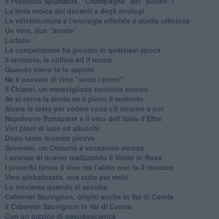
​Il Prosecco Spumante, “Champagne” dei “poveri”?
​La lotta eroica dei docenti e degli enologi
​La vitivinicoltura e l’enologia ufficiale e quella ufficiosa
​Un vino, due “strade”
Lodano
​La competizione ha giovato in qualsiasi epoca
Il territorio, le colline ed il terroir
Quando meno te lo aspetti
​Ne è passato di vino “sotto i ponti"
​Il Chianti, un meraviglioso territorio enoico
​Se si cerca la storia ne è pieno il territorio
Alzare le testa per vedere cosa c'è intorno a noi
​Napoleone Bonaparte e il vino dell’Isola d’Elba
Vini pieni di luce ed allocchi
Dopo tanto tuonare piovve
Suvereto, un Comune a vocazione vinosa
Lavorare di ricamo realizzando il Valzer in Rosa
​I proverbi fanno il vino ma l’abito non fa il monaco
Vino globalizzato, una culla per molti
Lo troviamo quando si ascolta
Cabernet Sauvignon, origini anche in Val di Cornia
Il Cabernet Sauvignon in Val di Cornia
Con un pizzico di pseudoscienza