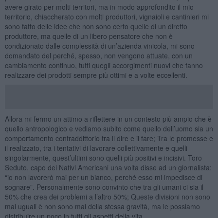
avere girato per molti territori, ma in modo approfondito il mio
territorio, chiaccherato con molti produttori, vignaioli e cantinieri mi
sono fatto delle idee che non sono certo quelle di un diretto
produttore, ma quelle di un libero pensatore che non è
condizionato dalle complessità di un’azienda vinicola, mi sono
domandato del perché, spesso, non vengono attuate, con un
cambiamento continuo, tutti quegli accorgimenti nuovi che fanno
realizzare dei prodotti sempre più ottimi e a volte eccellenti.
Allora mi fermo un attimo a riflettere in un contesto più ampio che è
quello antropologico e vediamo subito come quello dell’uomo sia un
comportamento contraddittorio tra il dire e il fare; Tra le promesse e
il realizzato, tra i tentativi di lavorare collettivamente e quelli
singolarmente, quest’ultimi sono quelli più positivi e incisivi. Toro
Seduto, capo dei Nativi Americani una volta disse ad un giornalista:
“io non lavorerò mai per un bianco, perché esso mi impedisce di
sognare”. Personalmente sono convinto che tra gli umani ci sia il
50% che crea dei problemi a l’altro 50%; Queste divisioni non sono
mai uguali è non sono mai della stessa gravità, ma le possiamo
distribuire un poco in tutti gli aspetti della vita.