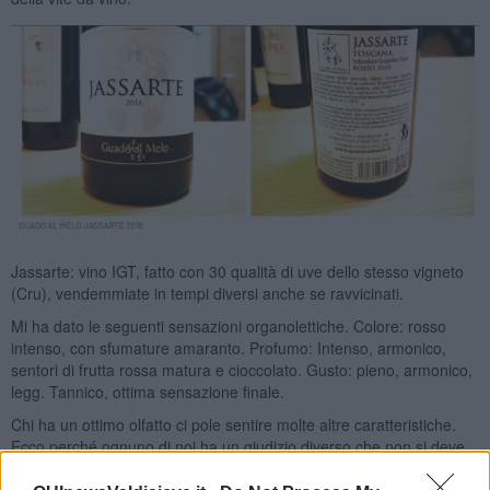
Jassarte: vino IGT, fatto con 30 qualità di uve dello stesso vigneto
(Cru), vendemmiate in tempi diversi anche se ravvicinati.
Mi ha dato le seguenti sensazioni organolettiche. Colore: rosso
intenso, con sfumature amaranto. Profumo: Intenso, armonico,
sentori di frutta rossa matura e cioccolato. Gusto: pieno, armonico,
legg. Tannico, ottima sensazione finale.
Chi ha un ottimo olfatto ci pole sentire molte altre caratteristiche.
Ecco perché ognuno di noi ha un giudizio diverso che non si deve
discostare molto.