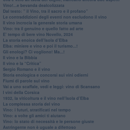
​Vino!...e bevanda dealcolizzata
​Dal testo: ” il Vino, tra il sacro e il profano”
Le contraddizioni degli eventi non escludono il vino
​Il vino incrocia la generale storia umana
Vino: tra il genuino e quello fatto ad arte
E’ tempo di bere vino Novello, 2024
La storia enoica dell’Isola d’Elba
Elba: miniere e vino e poi il turismo...!
​Gli enologi? Ci vogliono! Ma...!
​Il vino e la Bibbia
​Il vino e la “Critica”
Sergio Romano e il vino
​Storia enologica e concorsi sui vini odierni
Fiumi di parole sul vino
​Vai a uno scaffale, vedi e leggi: vino di Scansano
​I vini della Corsica
​1932, la viticoltura e il vino nell’Isola d’Elba
​La complessa storia del vino
​Vino: i futuri, stratificati nel tempo
Vino: a volte gli amici ti aiutano
Vino: lo stato di necessità e le persone giuste
​Astringente non è uguale a difettoso