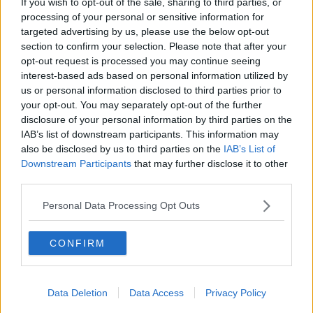
If you wish to opt-out of the sale, sharing to third parties, or
Se vuoi leggere le notizie principali della Toscana iscriviti alla
processing of your personal or sensitive information for
Newsletter QUInews - ToscanaMedia.
Arriva gratis tutti i giorni
targeted advertising by us, please use the below opt-out
alle 20:00 direttamente nella tua casella di posta.
section to confirm your selection. Please note that after your
Basta cliccare
QUI
opt-out request is processed you may continue seeing
interest-based ads based on personal information utilized by
Fotogallery
us or personal information disclosed to third parties prior to
your opt-out. You may separately opt-out of the further
disclosure of your personal information by third parties on the
IAB’s list of downstream participants. This information may
also be disclosed by us to third parties on the
IAB’s List of
Downstream Participants
that may further disclose it to other
third parties.
Ti potrebbe interessare anche:
Personal Data Processing Opt Outs
Articoli dal Blog “Vignaioli e vini” di Nadio Stronchi
​Che “Odissea sia”
CONFIRM
Scuola di vita e creatività
​La volontà di essere “primi”
Norme viticole e enologiche che miglioreranno la qualità
Data Deletion
Data Access
Privacy Policy
​I vini della Maremma si stanno arricchendo
Vino, il clima ci mette alle “corde”