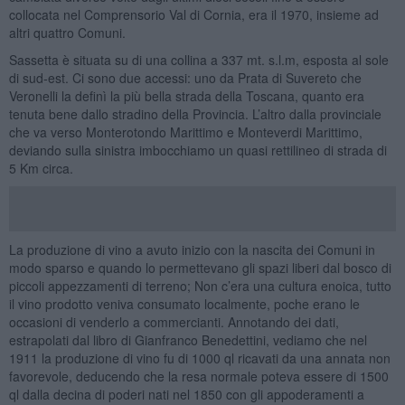
collocata nel Comprensorio Val di Cornia, era il 1970, insieme ad
altri quattro Comuni.
Sassetta è situata su di una collina a 337 mt. s.l.m, esposta al sole
di sud-est. Ci sono due accessi: uno da Prata di Suvereto che
Veronelli la definì la più bella strada della Toscana, quanto era
tenuta bene dallo stradino della Provincia. L’altro dalla provinciale
che va verso Monterotondo Marittimo e Monteverdi Marittimo,
deviando sulla sinistra imbocchiamo un quasi rettilineo di strada di
5 Km circa.
La produzione di vino a avuto inizio con la nascita dei Comuni in
modo sparso e quando lo permettevano gli spazi liberi dal bosco di
piccoli appezzamenti di terreno; Non c’era una cultura enoica, tutto
il vino prodotto veniva consumato localmente, poche erano le
occasioni di venderlo a commercianti. Annotando dei dati,
estrapolati dal libro di Gianfranco Benedettini, vediamo che nel
1911 la produzione di vino fu di 1000 ql ricavati da una annata non
favorevole, deducendo che la resa normale poteva essere di 1500
ql dalla decina di poderi nati nel 1850 con gli appoderamenti a