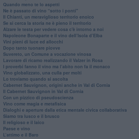
Quando meno te lo aspetti
​Ne è passato di vino “sotto i ponti"
​Il Chianti, un meraviglioso territorio enoico
​Se si cerca la storia ne è pieno il territorio
Alzare le testa per vedere cosa c'è intorno a noi
​Napoleone Bonaparte e il vino dell’Isola d’Elba
Vini pieni di luce ed allocchi
Dopo tanto tuonare piovve
Suvereto, un Comune a vocazione vinosa
Lavorare di ricamo realizzando il Valzer in Rosa
​I proverbi fanno il vino ma l’abito non fa il monaco
Vino globalizzato, una culla per molti
Lo troviamo quando si ascolta
Cabernet Sauvignon, origini anche in Val di Cornia
Il Cabernet Sauvignon in Val di Cornia
Con un pizzico di pseudoscienza
​Vino come magia e metafisica
Dialoghi e aperture dalla etica mentale civica collaborativa
Siamo tra lusco e il brusco
Il religioso e il laico
​Paese e vino
L’attimo e il Baro