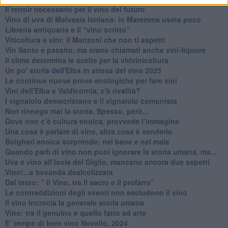
Il terroir necessario per il vino del futuro
​Vino di uva di Malvasia Istriana: in Maremma usata poco
​Libreria antiquaria e il “vino scritto”
​Viticoltura e vini: il Manzoni che non ti aspetti
​Vin Santo e passito, ma erano chiamati anche vini-liquore
Il clima determina le scelte per la vitivinicoltura
Un po' storia dell'Elba in attesa del vino 2025
Le continue nuove prove enologiche per fare vini
Vini dell'Elba e Valdicornia, c'è rivalità?
​I vignaiolo democristano e il vignaiolo comunista
​Non rinnego mai la storia. Spesso, però...
​Dove non c’è cultura enoica, provvede l’immagine
​Una cosa è parlare di vino, altra cosa è venderlo
Bolgheri enoica sorprende: nel bene e nel male
​Quando parli di vino non puoi ignorare la storia umana, ma...
Uva e vino all’Isola del Giglio, mancano ancora due aspetti
​Vino!...e bevanda dealcolizzata
​Dal testo: ” il Vino, tra il sacro e il profano”
Le contraddizioni degli eventi non escludono il vino
​Il vino incrocia la generale storia umana
Vino: tra il genuino e quello fatto ad arte
E’ tempo di bere vino Novello, 2024