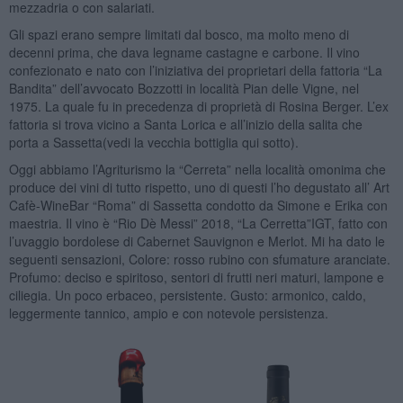
mezzadria o con salariati.
Gli spazi erano sempre limitati dal bosco, ma molto meno di
decenni prima, che dava legname castagne e carbone. Il vino
confezionato e nato con l’iniziativa dei proprietari della fattoria “La
Bandita” dell’avvocato Bozzotti in località Pian delle Vigne, nel
1975. La quale fu in precedenza di proprietà di Rosina Berger. L’ex
fattoria si trova vicino a Santa Lorica e all’inizio della salita che
porta a Sassetta(vedi la vecchia bottiglia qui sotto).
Oggi abbiamo l’Agriturismo la “Cerreta” nella località omonima che
produce dei vini di tutto rispetto, uno di questi l’ho degustato all’ Art
Cafè-WineBar “Roma” di Sassetta condotto da Simone e Erika con
maestria. Il vino è “Rio Dè Messi” 2018, “La Cerretta”IGT, fatto con
l’uvaggio bordolese di Cabernet Sauvignon e Merlot. Mi ha dato le
seguenti sensazioni, Colore: rosso rubino con sfumature aranciate.
Profumo: deciso e spiritoso, sentori di frutti neri maturi, lampone e
ciliegia. Un poco erbaceo, persistente. Gusto: armonico, caldo,
leggermente tannico, ampio e con notevole persistenza.