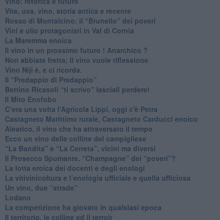
​Vino: retorica e futuro
​Vite, uva, vino, storia antica e recente
​Rosso di Montalcino: il “Brunello” dei poveri
Vini e olio protagonisti in Val di Cornia
​La Maremma enoica
Il vino in un prossimo futuro ! Anarchico ?
​Non abbiate fretta; Il vino vuole riflessione
​Vino Niji è, e ci ricorda.
Il “Predappio di Predappio”
Bettino Ricasoli “ti scrivo” lasciali perdere!
Il Mito Enofobo
​C’era una volta l'Agricola Lippi, oggi c'è Petra
​Castagneto Marittimo rurale, Castagneto Carducci enoico
Aleatico, il vino che ha attraversato il tempo
Ecco un vino delle colline del campigliese
“La Bandita” e “La Cerreta”, vicini ma diversi
​Il Prosecco Spumante, “Champagne” dei “poveri”?
​La lotta eroica dei docenti e degli enologi
​La vitivinicoltura e l’enologia ufficiale e quella ufficiosa
​Un vino, due “strade”
Lodano
​La competizione ha giovato in qualsiasi epoca
Il territorio, le colline ed il terroir