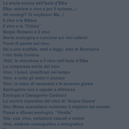
La storia enoica dell’Isola d’Elba
Elba: miniere e vino e poi il turismo...!
​Gli enologi? Ci vogliono! Ma...!
​Il vino e la Bibbia
​Il vino e la “Critica”
Sergio Romano e il vino
​Storia enologica e concorsi sui vini odierni
Fiumi di parole sul vino
​Vai a uno scaffale, vedi e leggi: vino di Scansano
​I vini della Corsica
​1932, la viticoltura e il vino nell’Isola d’Elba
​La complessa storia del vino
​Vino: i futuri, stratificati nel tempo
Vino: a volte gli amici ti aiutano
Vino: lo stato di necessità e le persone giuste
​Astringente non è uguale a difettoso
Enologia a Castagneto Carducci
Lo storico toponimo del vino di “Acqua Giusta”
Uno Shiraz australiano nominato il migliore del mondo
​Flussi e riflussi enologici: “Vinella”
Vite, uva, vino, variazioni casuali e volute
Vino, simbolo coreografico e etnografico