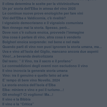
Il clima determina le scelte per la vitivinicoltura
Un po' storia dell'Elba in attesa del vino 2025
Le continue nuove prove enologiche per fare vini
Vini dell'Elba e Valdicornia, c'è rivalità?
​I vignaiolo democristano e il vignaiolo comunista
​Non rinnego mai la storia. Spesso, però...
​Dove non c’è cultura enoica, provvede l’immagine
​Una cosa è parlare di vino, altra cosa è venderlo
Bolgheri enoica sorprende: nel bene e nel male
​Quando parli di vino non puoi ignorare la storia umana, ma...
Uva e vino all’Isola del Giglio, mancano ancora due aspetti
​Vino!...e bevanda dealcolizzata
​Dal testo: ” il Vino, tra il sacro e il profano”
Le contraddizioni degli eventi non escludono il vino
​Il vino incrocia la generale storia umana
Vino: tra il genuino e quello fatto ad arte
E’ tempo di bere vino Novello, 2024
La storia enoica dell’Isola d’Elba
Elba: miniere e vino e poi il turismo...!
​Gli enologi? Ci vogliono! Ma...!
​Il vino e la Bibbia
​Il vino e la “Critica”