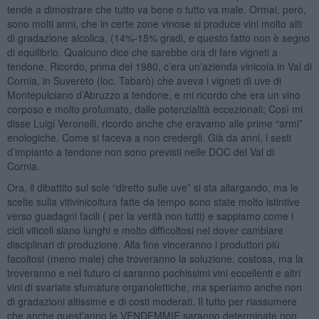
tende a dimostrare che tutto va bene o tutto va male. Ormai, però,
sono molti anni, che in certe zone vinose si produce vini molto alti
di gradazione alcolica, (14%-15% gradi, e questo fatto non è segno
di equilibrio. Qualcuno dice che sarebbe ora di fare vigneti a
tendone. Ricordo, prima del 1980, c’era un’azienda vinicola in Val di
Cornia, in Suvereto (loc. Tabarò) che aveva i vigneti di uve di
Montepulciano d’Abruzzo a tendone, e mi ricordo che era un vino
corposo e molto profumato, dalle potenzialità eccezionali; Così mi
disse Luigi Veronelli, ricordo anche che eravamo alle prime “armi”
enologiche. Come si faceva a non credergli. Già da anni, i sesti
d’impianto a tendone non sono previsti nelle DOC del Val di
Cornia.
Ora, il dibattito sul sole “diretto sulle uve” si sta allargando, ma le
scelte sulla vitivinicoltura fatte da tempo sono state molto istintive
verso guadagni facili ( per la verità non tutti) e sappiamo come i
cicli viticoli siano lunghi e molto difficoltosi nel dover cambiare
disciplinari di produzione. Alla fine vinceranno i produttori più
facoltosi (meno male) che troveranno la soluzione, costosa, ma la
troveranno e nel futuro ci saranno pochissimi vini eccellenti e altri
vini di svariate sfumature organolettiche, ma speriamo anche non
di gradazioni altissime e di costi moderati. Il tutto per riassumere
che anche quest’anno le VENDEMMIE saranno determinate non