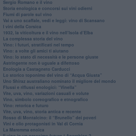
Sergio Romano e il vino
​Storia enologica e concorsi sui vini odierni
Fiumi di parole sul vino
​Vai a uno scaffale, vedi e leggi: vino di Scansano
​I vini della Corsica
​1932, la viticoltura e il vino nell’Isola d’Elba
​La complessa storia del vino
​Vino: i futuri, stratificati nel tempo
Vino: a volte gli amici ti aiutano
Vino: lo stato di necessità e le persone giuste
​Astringente non è uguale a difettoso
Enologia a Castagneto Carducci
Lo storico toponimo del vino di “Acqua Giusta”
Uno Shiraz australiano nominato il migliore del mondo
​Flussi e riflussi enologici: “Vinella”
Vite, uva, vino, variazioni casuali e volute
Vino, simbolo coreografico e etnografico
​Vino: retorica e futuro
​Vite, uva, vino, storia antica e recente
​Rosso di Montalcino: il “Brunello” dei poveri
Vini e olio protagonisti in Val di Cornia
​La Maremma enoica
Il vino in un prossimo futuro ! Anarchico ?