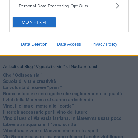
Personal Data Processing Opt Outs
Fotogallery
CONFIRM
Data Deletion
Data Access
Privacy Policy
Ti potrebbe interessare anche:
Articoli dal Blog “Vignaioli e vini” di Nadio Stronchi
​Che “Odissea sia”
Scuola di vita e creatività
​La volontà di essere “primi”
Norme viticole e enologiche che miglioreranno la qualità
​I vini della Maremma si stanno arricchendo
Vino, il clima ci mette alle “corde”
Il terroir necessario per il vino del futuro
​Vino di uva di Malvasia Istriana: in Maremma usata poco
​Libreria antiquaria e il “vino scritto”
​Viticoltura e vini: il Manzoni che non ti aspetti
​Vin Santo e passito, ma erano chiamati anche vini-liquore