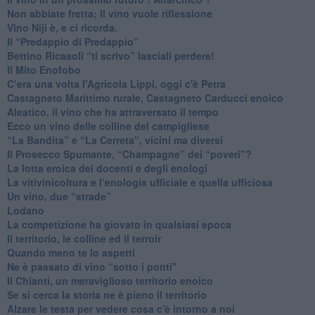
​Non abbiate fretta; Il vino vuole riflessione
​Vino Niji è, e ci ricorda.
Il “Predappio di Predappio”
Bettino Ricasoli “ti scrivo” lasciali perdere!
Il Mito Enofobo
​C’era una volta l'Agricola Lippi, oggi c'è Petra
​Castagneto Marittimo rurale, Castagneto Carducci enoico
Aleatico, il vino che ha attraversato il tempo
Ecco un vino delle colline del campigliese
“La Bandita” e “La Cerreta”, vicini ma diversi
​Il Prosecco Spumante, “Champagne” dei “poveri”?
​La lotta eroica dei docenti e degli enologi
​La vitivinicoltura e l’enologia ufficiale e quella ufficiosa
​Un vino, due “strade”
Lodano
​La competizione ha giovato in qualsiasi epoca
Il territorio, le colline ed il terroir
Quando meno te lo aspetti
​Ne è passato di vino “sotto i ponti"
​Il Chianti, un meraviglioso territorio enoico
​Se si cerca la storia ne è pieno il territorio
Alzare le testa per vedere cosa c'è intorno a noi