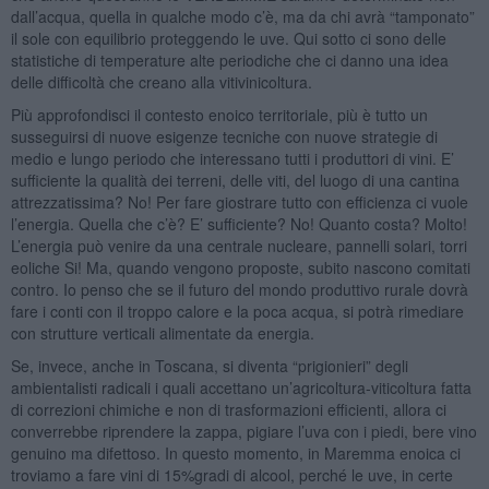
dall’acqua, quella in qualche modo c’è, ma da chi avrà “tamponato”
il sole con equilibrio proteggendo le uve. Qui sotto ci sono delle
statistiche di temperature alte periodiche che ci danno una idea
delle difficoltà che creano alla vitivinicoltura.
Più approfondisci il contesto enoico territoriale, più è tutto un
susseguirsi di nuove esigenze tecniche con nuove strategie di
medio e lungo periodo che interessano tutti i produttori di vini. E’
sufficiente la qualità dei terreni, delle viti, del luogo di una cantina
attrezzatissima? No! Per fare giostrare tutto con efficienza ci vuole
l’energia. Quella che c’è? E’ sufficiente? No! Quanto costa? Molto!
L’energia può venire da una centrale nucleare, pannelli solari, torri
eoliche Si! Ma, quando vengono proposte, subito nascono comitati
contro. Io penso che se il futuro del mondo produttivo rurale dovrà
fare i conti con il troppo calore e la poca acqua, si potrà rimediare
con strutture verticali alimentate da energia.
Se, invece, anche in Toscana, si diventa “prigionieri” degli
ambientalisti radicali i quali accettano un’agricoltura-viticoltura fatta
di correzioni chimiche e non di trasformazioni efficienti, allora ci
converrebbe riprendere la zappa, pigiare l’uva con i piedi, bere vino
genuino ma difettoso. In questo momento, in Maremma enoica ci
troviamo a fare vini di 15%gradi di alcool, perché le uve, in certe