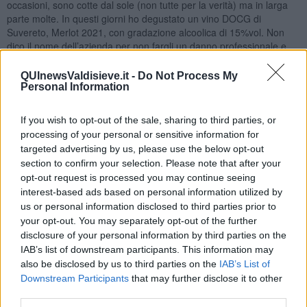
occasioni, sono cotte dal sole (non tutte per la verità) ma in larga
parte molte. In questi giorni ho degustato un vino DOCG di
Suvereto, Merlot 2021, con gradazione alcoolica di 15%vol. Non
dico il nome dell’azienda per non fargli un danno professionale e
economico. Il vino non è difettoso ma…! Eppure c’è a chi piace così
come giusto che sia.
QUInewsValdisieve.it -
Do Not Process My
Personal Information
Ecco la mia impressione organolettica: Colore: rosso granato
intenso. Olfatto: molto etereo, penetrante, con sentori di frutti neri
appassiti: Ciliegia, lampone, mirtillo. Gusto: caldo, intenso, si ripete
If you wish to opt-out of the sale, sharing to third parties, or
il fruttato e una sensazione finale “bruciante”.
processing of your personal or sensitive information for
targeted advertising by us, please use the below opt-out
Nadio Stronchi
section to confirm your selection. Please note that after your
opt-out request is processed you may continue seeing
interest-based ads based on personal information utilized by
us or personal information disclosed to third parties prior to
your opt-out. You may separately opt-out of the further
disclosure of your personal information by third parties on the
Se vuoi leggere le notizie principali della Toscana iscriviti alla
IAB’s list of downstream participants. This information may
Newsletter QUInews - ToscanaMedia.
Arriva gratis tutti i giorni
also be disclosed by us to third parties on the
IAB’s List of
alle 20:00 direttamente nella tua casella di posta.
Downstream Participants
that may further disclose it to other
Basta cliccare
QUI
third parties.