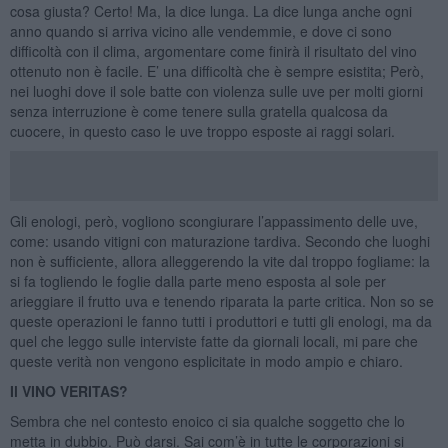
cosa giusta? Certo! Ma, la dice lunga. La dice lunga anche ogni
anno quando si arriva vicino alle vendemmie, e dove ci sono
difficoltà con il clima, argomentare come finirà il risultato del vino
ottenuto non è facile. E’ una difficoltà che è sempre esistita; Però,
nei luoghi dove il sole batte con violenza sulle uve per molti giorni
senza interruzione è come tenere sulla gratella qualcosa da
cuocere, in questo caso le uve troppo esposte ai raggi solari.
Gli enologi, però, vogliono scongiurare l’appassimento delle uve,
come: usando vitigni con maturazione tardiva. Secondo che luoghi
non è sufficiente, allora alleggerendo la vite dal troppo fogliame: la
si fa togliendo le foglie dalla parte meno esposta al sole per
arieggiare il frutto uva e tenendo riparata la parte critica. Non so se
queste operazioni le fanno tutti i produttori e tutti gli enologi, ma da
quel che leggo sulle interviste fatte da giornali locali, mi pare che
queste verità non vengono esplicitate in modo ampio e chiaro.
Il VINO VERITAS?
Sembra che nel contesto enoico ci sia qualche soggetto che lo
metta in dubbio. Può darsi. Sai com’è in tutte le corporazioni si