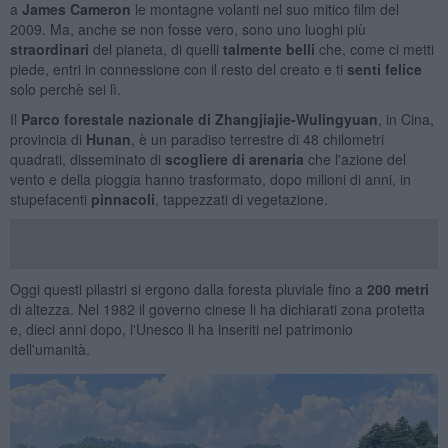
a
James Cameron
le montagne volanti nel suo mitico film del
2009. Ma, anche se non fosse vero, sono uno luoghi più
straordinari
del pianeta, di quelli
talmente belli
che, come ci metti
piede, entri in connessione con il resto del creato e ti
senti felice
solo perchè sei lì.
Il
Parco forestale nazionale di Zhangjiajie-Wulingyuan
, in Cina,
provincia di
Hunan
, è un paradiso terrestre di 48 chilometri
quadrati, disseminato di
scogliere di arenaria
che l'azione del
vento e della pioggia hanno trasformato, dopo milioni di anni, in
stupefacenti
pinnacoli
, tappezzati di vegetazione.
Oggi questi pilastri si ergono dalla foresta pluviale fino a
200 metri
di altezza. Nel 1982 il governo cinese li ha dichiarati zona protetta
e, dieci anni dopo, l'Unesco li ha inseriti nel patrimonio
dell'umanità.