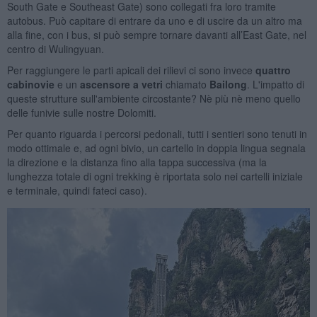
South Gate e Southeast Gate) sono collegati fra loro tramite
autobus. Può capitare di entrare da uno e di uscire da un altro ma
alla fine, con i bus, si può sempre tornare davanti all’East Gate, nel
centro di Wulingyuan.
Per raggiungere le parti apicali dei rilievi ci sono invece
quattro
cabinovie
e un
ascensore a vetri
chiamato
Bailong
. L'impatto di
queste strutture sull'ambiente circostante? Nè più nè meno quello
delle funivie sulle nostre Dolomiti.
Per quanto riguarda i percorsi pedonali, tutti i sentieri sono tenuti in
modo ottimale e, ad ogni bivio, un cartello in doppia lingua segnala
la direzione e la distanza fino alla tappa successiva (ma la
lunghezza totale di ogni trekking è riportata solo nei cartelli iniziale
e terminale, quindi fateci caso).