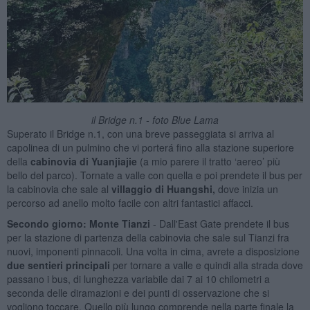
il Bridge n.1 - foto Blue Lama
Superato il Bridge n.1, con una breve passeggiata si arriva al
capolinea di un pulmino che vi porterá fino alla stazione superiore
della
cabinovia di Yuanjiajie
(a mio parere il tratto ‘aereo’ più
bello del parco). Tornate a valle con quella e poi prendete il bus per
la cabinovia che sale al
villaggio di Huangshi,
dove inizia un
percorso ad anello molto facile con altri fantastici affacci.
Secondo giorno: Monte Tianzi
- Dall'East Gate prendete il bus
per la stazione di partenza della cabinovia che sale sul Tianzi fra
nuovi, imponenti pinnacoli. Una volta in cima, avrete a disposizione
due sentieri principali
per tornare a valle e quindi alla strada dove
passano i bus, di lunghezza variabile dai 7 ai 10 chilometri a
seconda delle diramazioni e dei punti di osservazione che si
vogliono toccare. Quello più lungo comprende nella parte finale la