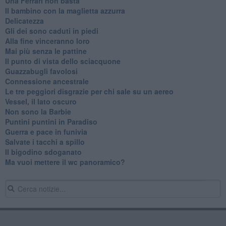
Una Ferrari non basta
Il bambino con la maglietta azzurra
Delicatezza
Gli dei sono caduti in piedi
Alla fine vinceranno loro
Mai più senza le pattine
Il punto di vista dello sciacquone
Guazzabugli favolosi
Connessione ancestrale
Le tre peggiori disgrazie per chi sale su un aereo
Vessel, il lato oscuro
Non sono la Barbie
Puntini puntini in Paradiso
Guerra e pace in funivia
Salvate i tacchi a spillo
Il bigodino sdoganato
Ma vuoi mettere il wc panoramico?