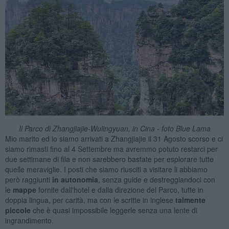
Il Parco di Zhangjiajie-Wulingyuan, in Cina - foto Blue Lama
Mio marito ed io siamo arrivati a Zhangjiajie il 31 Agosto scorso e ci
siamo rimasti fino al 4 Settembre ma avremmo potuto restarci per
due settimane di fila e non sarebbero bastate per esplorare tutte
quelle meraviglie. I posti che siamo riusciti a visitare li abbiamo
però raggiunti
in autonomia
, senza guide e destreggiandoci con
le
mappe
fornite dall'hotel e dalla direzione del Parco, tutte in
doppia lingua, per carità, ma con le scritte in inglese
talmente
piccole
che è quasi impossibile leggerle senza una lente di
ingrandimento.