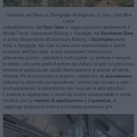
Cabinovia nel Parco di Zhangjiajie-Wulingyuan, in Cina - foto Blue
Lama
Indicativamente, dall’
East Gate
si raggiungono più rapidamente il
Monte Tianzi, l’ascensore Bailong e Yuanjiajie; dal
Southeast Gate
si arriva direttamente all’ascensore Bailong; il
Southgate
porta
dritto a Yangjiajie. Ma tutte le zone sono interconnesse e quindi,
entrando dall’East Gate, si può perlustrare l’intero parco,
alternando pulmini, cabinovie e tratti a piedi.
Lo
schema
é sempre
lo stesso: una volta scelto il settore da visitare, si sale sul primo bus
elettrico in partenza per quella destinazione e si scende all'ultima
fermata. Poi si cominciano a seguire i cartelli che,
in successione
,
indicano la cabinovia corrispondente, i sentieri per tornare a valle, i
punti panoramici, le coincidenze con i bus per le altre attrazioni.
L'insieme è organizzato in modo da essere comprensibile in modo
intuitivo: con un
minimo di applicazione
e di
pazienza
, si
raggiunge qualunque meta e si completa qualunque giro.