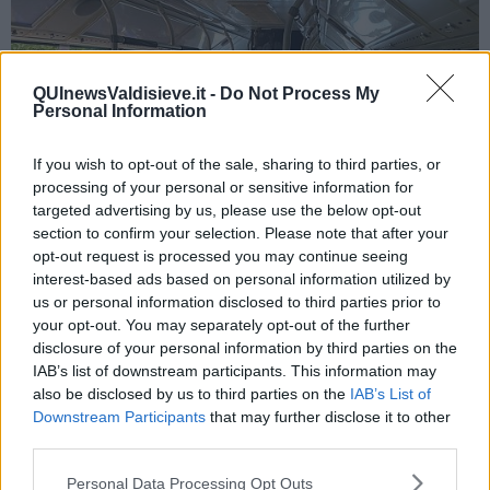
QUInewsValdisieve.it -
Do Not Process My
Personal Information
If you wish to opt-out of the sale, sharing to third parties, or
processing of your personal or sensitive information for
targeted advertising by us, please use the below opt-out
section to confirm your selection. Please note that after your
opt-out request is processed you may continue seeing
interest-based ads based on personal information utilized by
Un bus elettrico nel parco di Zhangjiajie-Wulingyuan - foto Blue L
us or personal information disclosed to third parties prior to
Nelle stazioni ferroviarie e negli aeroporti cinesi così come nei
your opt-out. You may separately opt-out of the further
musei e nei siti storici, i biglietti di ingresso sono ormai solo
virtuali
disclosure of your personal information by third parties on the
e
associati al documento di identità
del visitatore: dopo
IAB’s list of downstream participants. This information may
l'acquisto basta appoggiare il proprio documento su un lettore e si
also be disclosed by us to third parties on the
IAB’s List of
entra, senza l'obbligo di mostrare tagliandi cartacei o QRcode.
Downstream Participants
that may further disclose it to other
Nel parco di Zhangjaijie-Wulingyuan è in vigore addirittura il
third parties.
riconoscimento facciale
: il nostro biglietto di ingresso (30 euro
circa per
tre giorni
) e quello per le cabinovie e l'ascensore Bailong
Personal Data Processing Opt Outs