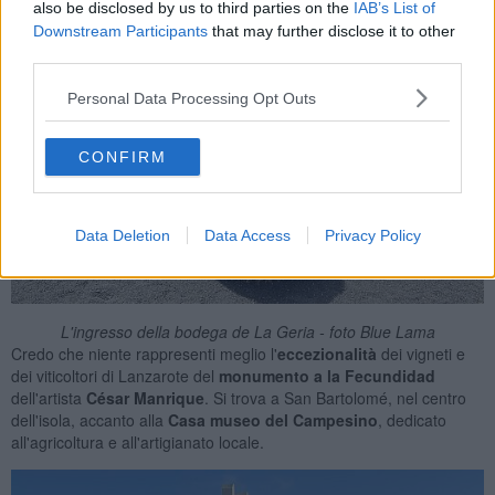
also be disclosed by us to third parties on the
IAB’s List of
Downstream Participants
that may further disclose it to other
third parties.
Personal Data Processing Opt Outs
CONFIRM
Data Deletion
Data Access
Privacy Policy
L'ingresso della bodega de La Geria - foto Blue Lama
Credo che niente rappresenti meglio l'
eccezionalità
dei vigneti e
dei viticoltori di Lanzarote del
monumento a la Fecundidad
dell'artista
César Manrique
. Si trova a San Bartolomé, nel centro
dell'isola, accanto alla
Casa museo del Campesino
, dedicato
all'agricoltura e all'artigianato locale.