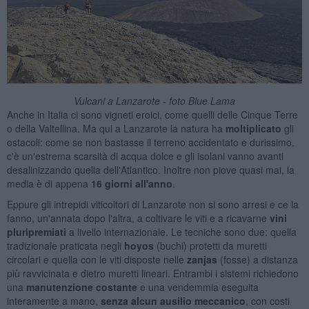
Vulcani a Lanzarote - foto Blue Lama
Anche in Italia ci sono vigneti eroici, come quelli delle Cinque Terre
o della Valtellina. Ma qui a Lanzarote la natura ha
moltiplicato
gli
ostacoli: come se non bastasse il terreno accidentato e durissimo,
c'è un'estrema scarsità di acqua dolce e gli isolani vanno avanti
desalinizzando quella dell'Atlantico. Inoltre non piove quasi mai, la
media è di appena
16 giorni all'anno
.
Eppure gli intrepidi viticoltori di Lanzarote non si sono arresi e ce la
fanno, un'annata dopo l'altra, a coltivare le viti e a ricavarne
vini
pluripremiati
a livello internazionale. Le tecniche sono due: quella
tradizionale praticata negli
hoyos
(buchi) protetti da muretti
circolari e quella con le viti disposte nelle
zanjas
(fosse) a distanza
più ravvicinata e dietro muretti lineari. Entrambi i sistemi richiedono
una
manutenzione costante
e
una vendemmia eseguita
interamente a mano,
senza alcun ausilio meccanico
, con costi