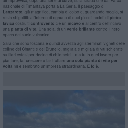
all'improvviso, dopo una serie di curve, sulla strada che dal Parco
nazionale di Timanfaya porta a La Geria. Il paesaggio di
Lanzarote
, già magnifico, cambia di colpo e, guardando meglio, si
resta sbigottiti: all'interno di ognuno di quei piccoli recinti di
pietra
lavica
costruiti
controvento
c'è un
incavo
e al centro dell'incavo
una
pianta di vite
. Una sola, di un
v
erde brillante
contro il nero
opaco del suolo vulcanico.
Sarà che sono toscana e quindi avvezza agli sterminati vigneti delle
colline del Chianti e del Brunello, migliaia e migliaia di viti schierate
su filari estesi per decine di chilometri... ma tutto quel lavoro per
piantare, far crescere e far fruttare
una sola pianta di vite per
volta
mi è sembrato un'impresa straordinaria.
E lo è
.