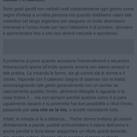
Sono gesti gentili non verbali usati costantemente ogni giorno come
segno d’intesa a un'altra persona ma quando dobbiamo usare tale
metodica nel tango argentino per eseguire un invito diventiamo
imbranati e l’unico modo per farci l’abitudine è di provare, riprovare
e sperimentare fino a che non diventi naturale e spontaneo.
Il problema si pone quando accadono fraintendimenti e situazioni
imbarazzanti specie all’inizio quando ancora non siamo avvezzi a
tale pratica. La miranda la fanno, sia gli uomini sia le donne e il
mirato, risponde con il cabeceo (segno di assenso con la testa)
accompagnando tale gesto generalmente con un sorriso se
naturalmente accetta l’invito, altrimenti distoglie lo sguardo e la
cosa finisce lì… ma non sempre perché qualche uomo ti si para
ugualmente davanti e tu poveretta hai due possibilità o rifiuti l’invito,
passando per
una che se la tira
, o accetti nonostante tutto.
Infatti, la mirada si fa a distanza… Poche donne invitano gli uomini
direttamente a parole, poiché sminuirebbero il valore dell’uomo e
anche perché è dura dover sopportare un rifiuto quindi secondo
me, meglio evitare. Spesso chi si avvicina al tango si chiede,