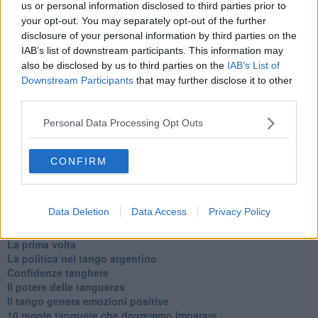
us or personal information disclosed to third parties prior to
Newsletter QUInews - ToscanaMedia.
Arriva gratis tutti i giorni
your opt-out. You may separately opt-out of the further
alle 20:00 direttamente nella tua casella di posta.
disclosure of your personal information by third parties on the
Basta cliccare
QUI
IAB’s list of downstream participants. This information may
Ti potrebbe interessare anche:
also be disclosed by us to third parties on the
IAB’s List of
Downstream Participants
that may further disclose it to other
third parties.
Articoli dal Blog “Parole milonguere” di Maria Caruso
Diario di una tanghera
Personal Data Processing Opt Outs
Il tanguero che entra in pista
Sedotti e abbandonati nel tango argentino
Personalità tanguera
CONFIRM
Il kamasutango
Dove andiamo stasera?
10 cose da non dire a fine tanda
Data Deletion
Data Access
Privacy Policy
Il tanghero odioso
Mirare con la PNL
La prima volta
La politica nel tango argentino
Confidenze tanghere
Il potere delle tangueras
Il tango genera emozioni positive
10 regole tanguere che dovremmo imparare