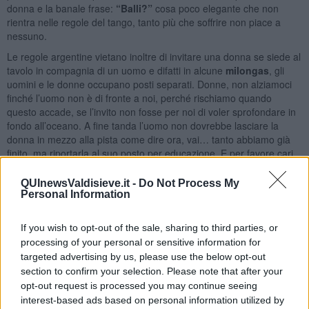
donna e la banale frase:
“Balli?”
cosa poco elegante che non
rientra nelle regole del tango, tanto più che soffrire non piace a
nessuno.
Le regole argentine vietano inoltre di invitare una donna se siede al
tavolo in compagnia di un uomo e difatti in alcune
milongas
, gli
uomini e le donne occupano posti separati. Donne, non alziamoci
finché l’uomo non è di fronte a noi, perché rischiamo quando
questo accade, se l’invito non fosse per noi di voler sprofondare in
fondo all’oceano. A fine tanda l’uomo non dovrebbe lasciare la
donna in mezzo alla pista come dire ora, vai… tanto abbiamo già
finito, ma riportarla al suo posto per educazione. E per favore cari
uomini, giacché per noi donne è difficile farsi invitare vista la
concorrenza spietata… tra le tanghere,
non state davanti alle
QUInewsValdisieve.it -
Do Not Process My
donne durante le cortine
…. Aria.. Aria….
Personal Information
Maria Caruso
If you wish to opt-out of the sale, sharing to third parties, or
processing of your personal or sensitive information for
targeted advertising by us, please use the below opt-out
section to confirm your selection. Please note that after your
opt-out request is processed you may continue seeing
interest-based ads based on personal information utilized by
Se vuoi leggere le notizie principali della Toscana iscriviti alla