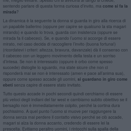
sentendo parlare di questa forma curiosa d’invito, ma
come si fa la
mirada
?
La dinamica è la seguente la donna si guarda in giro alla ricerca di
un papabile ballerino (oppure per capire se qualcuno la sta magari
mirando) e quando lo trova, guarda con insistenza (oppure se
mirada fa il cabeceo). Se, e quando l’uomo si accorge di essere
mirato, nel caso decida di raccogliere l’invito (buona fortuna!)
(ricordatevi i criteri: altezza, bravura, davanzale) dà il consenso con
il cabeceo con un leggero movimento della testa e un sorriso
d’intesa. Se non è interessato (oppure è orbo come spesso
succede) distoglie lo sguardo, ma state sicure che non ci
risponderà mai se non è interessato (amen e pace all’anima sua),
oppure come spesso accade gli uomini,
si guardano in giro come
ebeti
senza capire di essere stato invitato.
Tutto questo accade in pochi secondi quindi cerchiamo di essere
più veloci degli indiani del far west e cambiamo subito obiettivo se il
bersaglio non è immediatamente colpito, perché la cortina dura
pochissimo. A quel punto l’uomo si muove per raggiungere la
donna senza mai perdere il contatto visivo perché se ciò accade,
magari si alza la donna accanto, credendo di essere lei la
prescelta. Evitiamo peraltro uomini, i rintocchi sulla spalla della