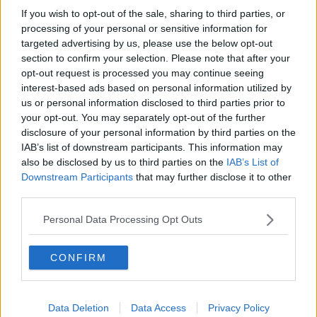
ballare, limitandosi a guardare con occhi vitrei tutte e nessuna. La
If you wish to opt-out of the sale, sharing to third parties, or
fase del principiante dura meno nella donna rispetto all’uomo
processing of your personal or sensitive information for
poiché già alla fine del primo anno le donne si sentono intermedie
targeted advertising by us, please use the below opt-out
al contrario dell’uomo in cui occorrono almeno due o tre anni. Altra
section to confirm your selection. Please note that after your
categoria di cui parlare ma per la prossima volta. Ricordando a tutti
opt-out request is processed you may continue seeing
che ci siamo passati tutti vi mando un abbraccio tanghero.
interest-based ads based on personal information utilized by
Maria Caruso
us or personal information disclosed to third parties prior to
your opt-out. You may separately opt-out of the further
disclosure of your personal information by third parties on the
IAB’s list of downstream participants. This information may
also be disclosed by us to third parties on the
IAB’s List of
Downstream Participants
that may further disclose it to other
Se vuoi leggere le notizie principali della Toscana iscriviti alla
third parties.
Newsletter QUInews - ToscanaMedia.
Arriva gratis tutti i giorni
alle 20:00 direttamente nella tua casella di posta.
Personal Data Processing Opt Outs
Basta cliccare
QUI
Ti potrebbe interessare anche:
CONFIRM
Articoli dal Blog “Parole milonguere” di Maria Caruso
Data Deletion
Data Access
Privacy Policy
Diario di una tanghera