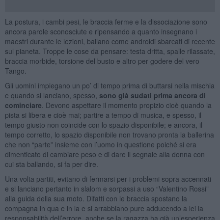
La postura, i cambi pesi, le braccia ferme e la dissociazione sono
ancora parole sconosciute e ripensando a quanto insegnano i
maestri durante le lezioni, ballano come androidi sbarcati di recente
sul pianeta. Troppe le cose da pensare: testa dritta, spalle rilassate,
braccia morbide, torsione del busto e altro per godere del vero
Tango.
Gli uomini impiegano un po’ di tempo prima di buttarsi nella mischia
e quando si lanciano, spesso,
sono già sudati prima ancora di
cominciare
. Devono aspettare il momento propizio cioè quando la
pista si libera e cioè mai; partire a tempo di musica, e spesso, il
tempo giusto non coincide con lo spazio disponibile; e ancora, il
tempo corretto, lo spazio disponibile non trovano pronta la ballerina
che non “parte” insieme con l’uomo in questione poiché si era
dimenticato di cambiare peso e di dare il segnale alla donna con
cui sta ballando, si fa per dire.
Una volta partiti, evitano di fermarsi per i problemi sopra accennati
e si lanciano pertanto in slalom e sorpassi a uso “Valentino Rossi”
alla guida della sua moto. Difatti con le braccia spostano la
compagna in qua e in la e si arrabbiano pure adducendo a lei la
responsabilità dell’errore, anche se la ragazza ha già un’esperienza