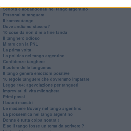
Il tanguero che entra in pista
Sedotti e abbandonati nel tango argentino
Personalità tanguera
Il kamasutango
Dove andiamo stasera?
10 cose da non dire a fine tanda
Il tanghero odioso
Mirare con la PNL
La prima volta
La politica nel tango argentino
Confidenze tanghere
Il potere delle tangueras
Il tango genera emozioni positive
10 regole tanguere che dovremmo imparare
Legge 104: agevolazione per tangueri
Imprevisti di vita milonghera
Primi passi
I buoni maestri
Le madame Bovary nel tango argentino
La prossemica nel tango argentino
Donne è tutta colpa nostra !
E se il tango fosse un tema da scrivere ?