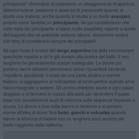
principiante" riferendosi al possedere un atteggiamento di apertura,
determinazione, passione e assenza di preconcetti quando si
studia una materia, anche quando si studia a un livello
avanzato
,
proprio come farebbe un
principiante
. Se poi consideriamo che
nella testa del principiante vi siano molte possibilità rispetto a quella
dell’esperto che ne possiede soltanto alcune, dovremmo essere
tutti felici di considerarci sempre dei principianti.
Ad ogni modo il novizio del
tango argentino
ha delle connotazioni
specifiche rispetto a chi è già avviato alla pratica del ballo. Il neo
tanghero ha generalmente scarpe inadeguate. Le donne poi
portano tacchi altissimi camminano come i funamboli cercando
l’equilibrio spostando il corpo da una parte all’altra e mentre
ballano, si aggrappano al malcapitato di turno perfino quando sono
riaccompagnate a sedere. Gli uomini chiedono scusa a ogni passo
sbagliato e si fermano in mezzo alla pista per riprendere il passo
base con considerevoli vuoti di memoria sulle sequenze imparate a
scuola. Le donne a loro volta stanno in tensione e si sentono
morire all’idea di dover fare
bolei, ganchi e volcadas
quando
hanno la sfortuna di ballare con un tanghero poco accorto del
livello raggiunto dalla ballerina.