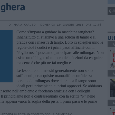
nghera
QUI
DI MARIA CARUSO - DOMENICA
19 GIUGNO 2016
ORE 12:56
Come s’impara a guidare la macchina tanghera?
Ult
Innanzitutto ci s’iscrive a una scuola di tango e si
pratica con i maestri di tango. Loro ci spiegheranno le
A
regole cioè i codici e i primi passi affinché con il
“foglio rosa” possiamo partecipare alle milongas. Non
esiste un obbligo sul numero delle lezioni da eseguire
ma certo è che più ne fai meglio è.
Le lezioni con i maestri generalmente non sono
A
sufficienti per acquisire manualità e confidenza
pertanto le
milongas
dove si pratica il tango sono
ideali per i principianti ai primi approcci. Se abbiamo
inserito nell’ambiente o facciamo amicizia con i colleghi
. Il principiante non è contrassegnato con la scritta “P” nelle
 appena varca la soglia della pista. I primi passi e le prime
A
 appena si entra in contatto con la ballerina/o.