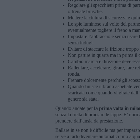
Regolare gli specchietti prima di parti
o frenate brusche.
Mettere la cintura di sicurezza e quin
Le spie luminose sul volto del partne
eventualmente togliere il freno a man
Impostare l’abbraccio e senza usare l
senza indugi.
Evitare di staccare la frizione trop
Non partire in quarta ma in prima il c
Cambio marcia e direzione deve ess
Rallentare, accelerare, girare, fare r
ronda.
Frenare dolcemente perché gli scosso
Quando finisce il brano aspettate ver
scaricata come quando vi girate dall’
genere sia stata.
Quando andate per
la prima volta in mil
senza la fretta di bruciare le tappe. E’ norma
prendere dall’ansia da prestazione.
Ballare in se non è difficile ma per imparare
serve a farli diventare automatici fino a qua