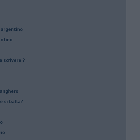
 argentino
entino
a scrivere ?
tanghero
e si balla?
no
ino