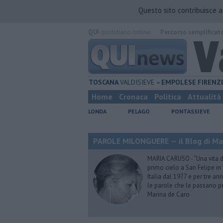
Questo sito contribuisce 
QUI
quotidiano online.
Percorso semplificat
TOSCANA
VALDISIEVE
EMPOLESE
FIRENZ
Home
Cronaca
Politica
Attualità
LONDA
PELAGO
PONTASSIEVE
PAROLE MILONGUERE — il Blog di Ma
MARIA CARUSO - “Una vita da 
primo cielo a San Felipe in 
Italia dal 1977 e per tre ann
le parole che le passano p
Marina de Caro