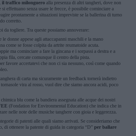
,
il traffico milonguero
alla presenza di altri tangheri, dove non
 si effettuano senza usare le frecce, è possibile cominciare a
reagire prontamente a situazioni impreviste se la ballerina di turno
do corretto.
 poi da togliere. Tra queste possiamo annoverare:
re le donne appese agli attaccapanni maschili e la mano
na come se fosse colpita da artrite reumatoide acuta.
oppie ma cominciare a fare la gincana e i sorpassi a destra e a
oppia fila, cercate comunque il centro della pista.
 per favore accertatevi che non ci sia nessuno, così come quando
oleo.
 tanghera di carta ma sicuramente un feedback tornerà indietro
tornasole vira al rosso, vuol dire che siamo ancora acidi, poco
.
 chimica blu come la bandiera assegnata alle acque dei nostri
FEE
(Fondation for Environmental Education) che indica che in
zare nelle note delle musiche tanghere con gioia e leggerezza.
egorie di patenti alle quali siamo arrivati. Se consideriamo che
o, di ottenere la patente di guida in categoria “D”
per ballare