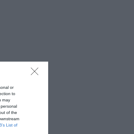
sonal or
ection to
ou may
 personal
out of the
 downstream
B’s List of