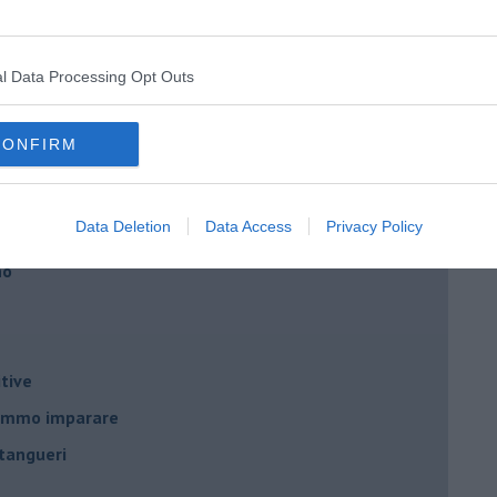
l Data Processing Opt Outs
nda
CONFIRM
Data Deletion
Data Access
Privacy Policy
no
tive
remmo imparare
tangueri