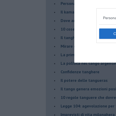
Personalità tanguera
Il kamasutango
Persona
Dove andiamo stasera?
10 cose da non dire a fine ta
Il tanghero odioso
Mirare con la PNL
La prima volta
La politica nel tango argenti
Confidenze tanghere
Il potere delle tangueras
Il tango genera emozioni posi
10 regole tanguere che dov
Legge 104: agevolazione per 
Imprevisti di vita milonghera