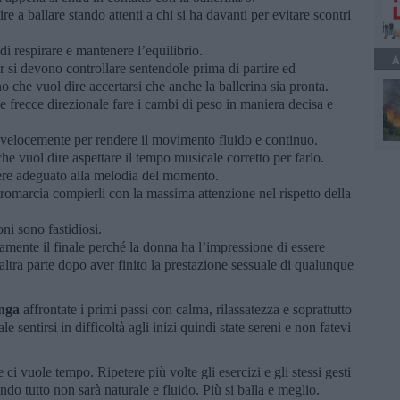
re a ballare stando attenti a chi si ha davanti per evitare scontri
di respirare e mantenere l’equilibrio.
A
r si devono controllare sentendole prima di partire ed
o che vuol dire accertarsi che anche la ballerina sia pronta.
e frecce direzionale fare i cambi di peso in maniera decisa e
po velocemente per rendere il movimento fluido e continuo.
he vuol dire aspettare il tempo musicale corretto per farlo.
ere adeguato alla melodia del momento.
etromarcia compierli con la massima attenzione nel rispetto della
ni sono fastidiosi.
amente il finale perché la donna ha l’impressione di essere
altra parte dopo aver finito la prestazione sessuale di qualunque
onga
affrontate i primi passi con calma, rilassatezza e soprattutto
le sentirsi in difficoltà agli inizi quindi state sereni e non fatevi
 ci vuole tempo. Ripetere più volte gli esercizi e gli stessi gesti
ndo tutto non sarà naturale e fluido. Più si balla e meglio.