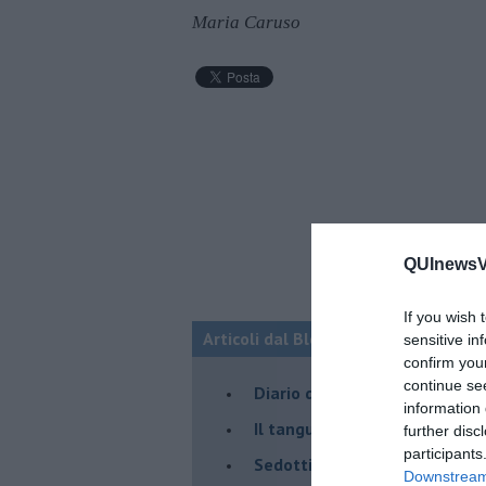
Maria Caruso
QUInewsVa
If you wish 
Articoli dal Blog “Parole milonguere
sensitive in
confirm you
continue se
Diario di una tanghera
information 
Il tanguero che entra in pista
further disc
participants
Sedotti e abbandonati nel ta
Downstream 