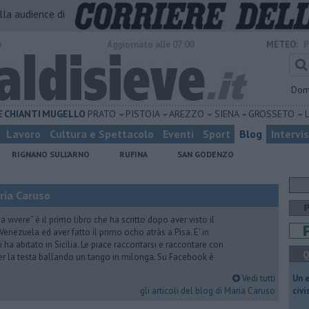
alla audience di
o
Aggiornato alle 07:00
METEO:
P
Dom
E
CHIANTI
MUGELLO
PRATO
PISTOIA
AREZZO
SIENA
GROSSETO
Lavoro
Cultura e Spettacolo
Eventi
Sport
Blog
Intervi
RIGNANO SULL'ARNO
RUFINA
SAN GODENZO
ria Caruso
vivere” è il primo libro che ha scritto dopo aver visto il
Venezuela ed aver fatto il primo ocho atràs a Pisa. E' in
i ha abitato in Sicilia. Le piace raccontarsi e raccontare con
Q
er la testa ballando un tango in milonga. Su Facebook è
Vedi tutti
​Un 
gli articoli del blog di Maria Caruso
civ