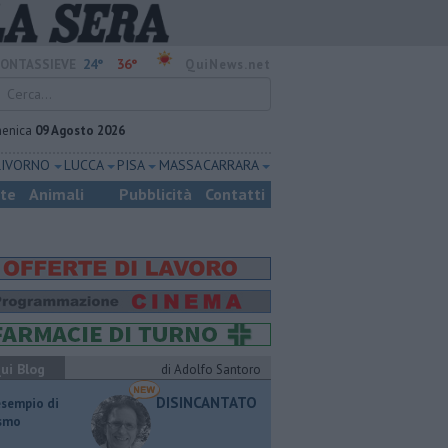
24°
36°
ONTASSIEVE
QuiNews.net
enica
09 Agosto 2026
LIVORNO
LUCCA
PISA
MASSA CARRARA
ste
Animali
Pubblicità
Contatti
ui Blog
di Adolfo Santoro
DISINCANTATO
esempio di
ismo