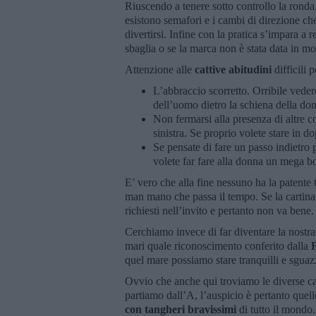
Riuscendo a tenere sotto controllo la ronda
esistono semafori e i cambi di direzione che
divertirsi. Infine con la pratica s’impara a 
sbaglia o se la marca non è stata data in mo
Attenzione alle
cattive abitudini
difficili
L’abbraccio scorretto. Orribile vede
dell’uomo dietro la schiena della don
Non fermarsi alla presenza di altre c
sinistra. Se proprio volete stare in d
Se pensate di fare un passo indietro
volete far fare alla donna un mega b
E’ vero che alla fine nessuno ha la patente
man mano che passa il tempo. Se la cartina 
richiesti nell’invito e pertanto non va bene
Cerchiamo invece di far diventare la nostra
mari quale riconoscimento conferito dalla
quel mare possiamo stare tranquilli e sguaz
Ovvio che anche qui troviamo le diverse cat
partiamo dall’A, l’auspicio è pertanto quell
con tangheri bravissimi
di tutto il mondo.