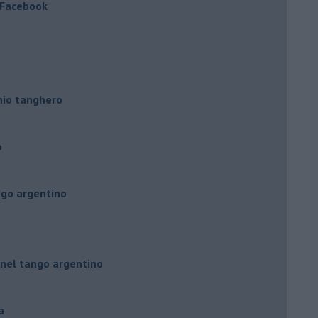
a Facebook
hio tanghero
o
ngo argentino
 nel tango argentino
a