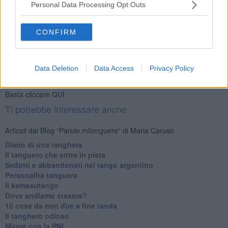
Personal Data Processing Opt Outs
CONFIRM
Se vuoi leggere le notizie principali della Toscana iscriviti alla
Newsletter QUInews - ToscanaMedia.
Arriva gratis tutti i giorni
Data Deletion
Data Access
Privacy Policy
alle 20:00 direttamente nella tua casella di posta.
Basta cliccare
QUI
Ti potrebbe interessare anche:
Articoli dal Blog “Parole milonguere” di Maria Caruso
Diario di una tanghera
Il tanguero che entra in pista
Sedotti e abbandonati nel tango argentino
Personalità tanguera
Il kamasutango
Dove andiamo stasera?
10 cose da non dire a fine tanda
Il tanghero odioso
Mirare con la PNL