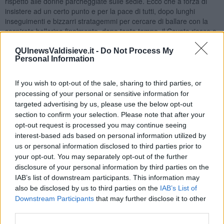
rispetto alle donne parcheggiate sulle sedie. Ecco che a forza di
insistere ad un certo punto e per la pace di tutti, dopo lunghi
inseguimenti e bizzarri stratagemmi per cercare di ballare con la
sospirata ballerina finalmente, dopo tanto tempo, il Coyote riesce a
catturare Beep Beep e si gode finalmente il suo pranzo (tanda).
QUInewsValdisieve.it -
Do Not Process My
Mi viene da pensare che se io fossi un Coyote cercherei di
Personal Information
diventare bravo al punto da far starnazzare fra loro le pennute per
avere una tanda con me. Ma forse ragiono da donna. Certo è che
If you wish to opt-out of the sale, sharing to third parties, or
l’apprendimento richiede impegno. Difatti le radici del sapere sono
processing of your personal or sensitive information for
amare mentre i frutti sono dolci e spesso al mondo d’oggi
targeted advertising by us, please use the below opt-out
mangiamo dei frutti ancora acerbi. Oltretutto, con l’avvento di
section to confirm your selection. Please note that after your
YouTube
gli insipienti credono di poter imparare una figura anche
opt-out request is processed you may continue seeing
senza mai averla provata solo attraverso la visione dei filmati che
riprendono coppie di ballerini tangheri.
interest-based ads based on personal information utilized by
us or personal information disclosed to third parties prior to
A tali personaggi consiglio l’acquisto di un monitor tridimensionale
your opt-out. You may separately opt-out of the further
così perlomeno potranno vedere i movimenti da ogni angolazione.
disclosure of your personal information by third parties on the
Il miglioramento continuo è il motore del tango, guai a rimanere
IAB’s list of downstream participants. This information may
statici senza progredire nel proprio percorso di apprendimento
also be disclosed by us to third parties on the
IAB’s List of
perché alla lunga tutto questo ci porta fuori dal mercato
Downstream Participants
that may further disclose it to other
milonguero.
third parties.
Maria Caruso