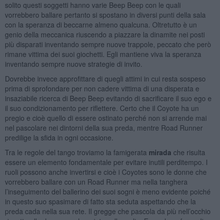
solito questi soggetti hanno varie Beep Beep con le quali
vorrebbero ballare pertanto si spostano in diversi punti della sala
con la speranza di beccarne almeno qualcuna. Oltretutto è un
genio della meccanica riuscendo a piazzare la dinamite nei posti
più disparati inventando sempre nuove trappole, peccato che però
rimane vittima dei suoi giochetti. Egli mantiene viva la speranza
inventando sempre nuove strategie di invito.
Dovrebbe invece approfittare di quegli attimi in cui resta sospeso
prima di sprofondare per non cadere vittima di una disperata e
insaziabile ricerca di Beep Beep evitando di sacrificare il suo ego e
il suo condizionamento per riflettere. Certo che il Coyote ha un
pregio e cioè quello di essere ostinato perché non si arrende mai
nel pascolare nei dintorni della sua preda, mentre Road Runner
predilige la sfida in ogni occasione.
Tra le regole del tango troviamo la famigerata
mirada
che risulta
essere un elemento fondamentale per evitare inutili perditempo. I
ruoli possono anche invertirsi e cioè i Coyotes sono le donne che
vorrebbero ballare con un Road Runner ma nella tanghera
l’inseguimento del ballerino dei suoi sogni è meno evidente poiché
in questo suo spasimare di fatto sta seduta aspettando che la
preda cada nella sua rete. Il gregge che pascola da più nell’occhio