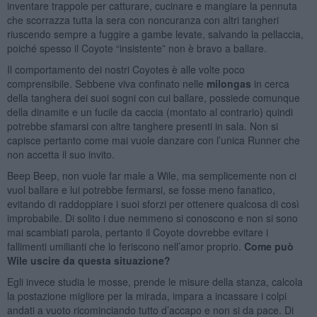
inventare trappole per catturare, cucinare e mangiare la pennuta
che scorrazza tutta la sera con noncuranza con altri tangheri
riuscendo sempre a fuggire a gambe levate, salvando la pellaccia,
poiché spesso il Coyote “insistente” non è bravo a ballare.
Il comportamento dei nostri Coyotes è alle volte poco
comprensibile. Sebbene viva confinato nelle
milongas
in cerca
della tanghera dei suoi sogni con cui ballare, possiede comunque
della dinamite e un fucile da caccia (montato al contrario) quindi
potrebbe sfamarsi con altre tanghere presenti in sala. Non si
capisce pertanto come mai vuole danzare con l’unica Runner che
non accetta il suo invito.
Beep Beep, non vuole far male a Wile, ma semplicemente non ci
vuol ballare e lui potrebbe fermarsi, se fosse meno fanatico,
evitando di raddoppiare i suoi sforzi per ottenere qualcosa di così
improbabile. Di solito i due nemmeno si conoscono e non si sono
mai scambiati parola, pertanto il Coyote dovrebbe evitare i
fallimenti umilianti che lo feriscono nell’amor proprio.
Come può
Wile uscire da questa situazione?
Egli invece studia le mosse, prende le misure della stanza, calcola
la postazione migliore per la mirada, impara a incassare i colpi
andati a vuoto ricominciando tutto d’accapo e non si da pace. Di