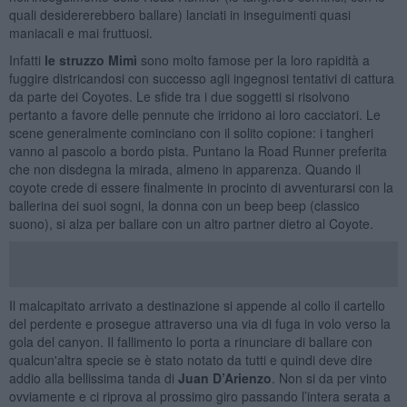
quali desidererebbero ballare) lanciati in inseguimenti quasi
maniacali e mai fruttuosi.
Infatti
le struzzo Mimì
sono molto famose per la loro rapidità a
fuggire districandosi con successo agli ingegnosi tentativi di cattura
da parte dei Coyotes. Le sfide tra i due soggetti si risolvono
pertanto a favore delle pennute che irridono ai loro cacciatori. Le
scene generalmente cominciano con il solito copione: i tangheri
vanno al pascolo a bordo pista. Puntano la Road Runner preferita
che non disdegna la mirada, almeno in apparenza. Quando il
coyote crede di essere finalmente in procinto di avventurarsi con la
ballerina dei suoi sogni, la donna con un beep beep (classico
suono), si alza per ballare con un altro partner dietro al Coyote.
Il malcapitato arrivato a destinazione si appende al collo il cartello
del perdente e prosegue attraverso una via di fuga in volo verso la
gola del canyon. Il fallimento lo porta a rinunciare di ballare con
qualcun'altra specie se è stato notato da tutti e quindi deve dire
addio alla bellissima tanda di
Juan D’Arienzo
. Non si da per vinto
ovviamente e ci riprova al prossimo giro passando l’intera serata a