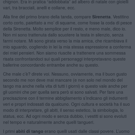
chignon. Era in pratica “addobbata” ad albero di natale con gioielli
vari, tra bracciali, anelli e collane, ecc.
Alla fine del primo brano della tanda, compare
Sirenetta
. Vestitino
corto corto, paiettato a mo’ di squame, come fosse la coda di pesce
della Sirenetta. Molto semplice per il resto, e meno male, dico io.
Non mi sono trattenuta dallo scuotere la testa in silenzio, senza
farmi notare. Mi sono girata verso la mia amica, che ricambiava il
mio sguardo, cogliendo in lei la mia stessa espressione a conferma
dei miei pensieri. Non siamo riuscite a trattenere una sommessa
risata confrontandoci sui quali personaggi interpretavano queste
ballerine concordando entrambe anche su questo.
Che male c’è? direte voi. Nessuno, ovviamente, ma il buon gusto
secondo me non deve mai mancare (e non solo nel mondo del
tango ma anche nella vita di tutti i giorni) e questo vale anche per
gli uomini che per quella sera però si sono salvati. Per fare una
precisazione con il termine abbigliamento s’indicano gli indumenti
veri e propri indossati da qualcuno. Ogni cultura e società ha il suo
modo di interpretare, gli abiti, il senso estetico, la simbologia, lo
status, ecc. Ad ogni modo e senza dubbio, i vestiti si sono evoluti
nel tempo e naturalmente anche quelli tangueri.
I primi
abiti di tango
erano quelli usati dalle classi povere. L’uomo