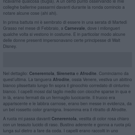
ricavarne qualcosa (bugia). A un certo punto osservando le mie
colleghe ballerine passarmi davanti durante la ronda comincio a
notare alcune cose (ahi ahi).
In prima battuta mi è sembrato di essere in una serata di Martedì
Grasso nel mese di Febbraio, a
Carnevale
, dove i milongueri
qualche volta si vestono in costume. E in particolar modo alcune
delle donne presenti impersonavano certe principesse di Walt
Disney.
Nel dettaglio:
Cenerentola
,
Sirenetta
e
Afrodite
. Cominciamo da
quest’ultima. La tanguera
Afrodite
, ossia Venere, vestiva un abitino
bianco plissettato lungo fin sopra il ginocchio corredato di cinturino
bianco. I capelli mossi dal taglio medio con ciocche sparse in qua e
in là, erano fermati da un fermaglio luccicante. Il trucco era
appariscente e le labbra carnose, erano ben messe in evidenza, da
un bel rossetto color gramigna. Insomma era il ritratto di Afrodite.
A ruota mi passa davanti
Cenerentola
, vestita di color rosa chiaro
con un tessuto lucido di raso. Bustino aderente e gonna a ruota più
lunga sul dietro a fare da coda. I capelli erano raccolti in uno