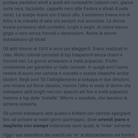
portava pantaloni simili a quelli del compadrito (calzoni neri, giacca
corta nera, fazzoletto, cappello nero stile Fedora e stivali di pelle
nera). Le scarpe erano con il tacco alto, il sombrero invece era di
feltro e la cravatta di seta era sempre mal annodata. Le donne
invece portavano abiti contadini, lunghi e larghi, di colore bianco,
grigio o nero senza fronzoli o decorazioni. Anche le donne
indossavano gli stivali.
Gli abiti intorno al 1910 si sono poi alleggeriti. Erano realizzati in
raso. Molto colorati corredati di top trasparenti senza ricami e
fronzoli vari. Le gonne arrivavano a metà polpaccio. Il tutto
ovviamente per garantire un ballo comodo. In quegli anni l’uomo
vestiva di scuro con camicia e cravatta e scarpe classiche anche
bicolori. Negli anni ’50 l’abbigliamento si sviluppa in due direzioni,
uno rimane sul filone classico, mentre l’altro si veste di donne che
indossano abiti lunghi neri con spacchi alti fino a metà polpaccio,
insieme a top dalle “bretelle” filiformi o accollate, che lasciano la
schiena scoperta.
Gli uomini indossano abiti audaci e brillanti con camicie sgargianti
fino ad arrivare ai nostri giorni (purtroppo), dove
orrendi jeans e
magliette con stampe
indecorose sono quasi, la “mise” corrente .
Oggi i vari rivenditori dai marchi più “in” si sbizzarriscono nel fornirci