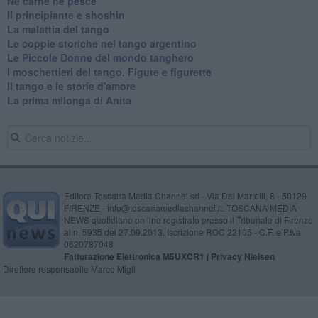
​Né carne né pesce
Il principiante e shoshin
La malattia del tango
Le coppie storiche nel tango argentino
​Le Piccole Donne del mondo tanghero
I moschettieri del tango. Figure e figurette
Il tango e le storie d'amore
​La prima milonga di Anita
Editore Toscana Media Channel srl - Via Dei Martelli, 8 - 50129
FIRENZE - info@toscanamediachannel.it. TOSCANA MEDIA
NEWS quotidiano on line registrato presso il Tribunale di Firenze
al n. 5935 del 27.09.2013. Iscrizione ROC 22105 - C.F. e P.Iva
0620787048
Fatturazione Elettronica M5UXCR1 |
Privacy Nielsen
Direttore responsabile Marco Migli
Powered by
Aperion.it