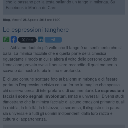
che le passano per la testa ballando un tango in milonga. Su
Facebook è Marina de Caro
,
Venerdì
ore 14:00
Blog
28 Agosto 2015
Le espressioni tanghere
. —
Abbiamo ripetuto più volte che il tango è un sentimento che si
balla. La mimica facciale che è quella parte della cinesica
riguardante il modo in cui si altera il volto delle persone quando
l’emozione provata svela il pensiero recondito di quel momento
scavato dal nostro Io più intimo e profondo.
E’ di uso comune scattare foto ai ballerini in milonga e di fissare
pertanto l’espressione visiva con un fermo immagine che spesso
chi osserva cerca di interpretare o di commentare.
Le espressioni
facciali sono segnali involontari
, innati e universali. Diversi studi
dimostrano che la mimica facciale di alcune emozioni primarie quali
la rabbia, la felicità, la tristezza, la sorpresa, il disgusto e la paura
sia universale a tutti gli uomini indipendenti dalla loro razza e
cultura di appartenenza.