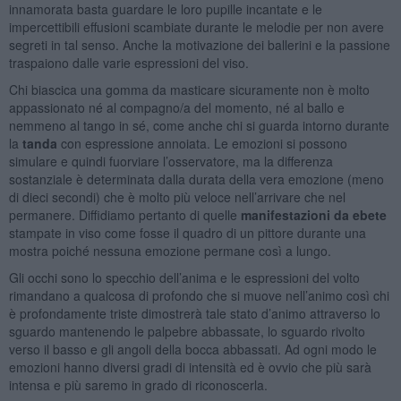
innamorata basta guardare le loro pupille incantate e le
impercettibili effusioni scambiate durante le melodie per non avere
segreti in tal senso. Anche la motivazione dei ballerini e la passione
traspaiono dalle varie espressioni del viso.
Chi biascica una gomma da masticare sicuramente non è molto
appassionato né al compagno/a del momento, né al ballo e
nemmeno al tango in sé, come anche chi si guarda intorno durante
la
tanda
con espressione annoiata. Le emozioni si possono
simulare e quindi fuorviare l’osservatore, ma la differenza
sostanziale è determinata dalla durata della vera emozione (meno
di dieci secondi) che è molto più veloce nell’arrivare che nel
permanere. Diffidiamo pertanto di quelle
manifestazioni da ebete
stampate in viso come fosse il quadro di un pittore durante una
mostra poiché nessuna emozione permane così a lungo.
Gli occhi sono lo specchio dell’anima e le espressioni del volto
rimandano a qualcosa di profondo che si muove nell’animo così chi
è profondamente triste dimostrerà tale stato d’animo attraverso lo
sguardo mantenendo le palpebre abbassate, lo sguardo rivolto
verso il basso e gli angoli della bocca abbassati. Ad ogni modo le
emozioni hanno diversi gradi di intensità ed è ovvio che più sarà
intensa e più saremo in grado di riconoscerla.