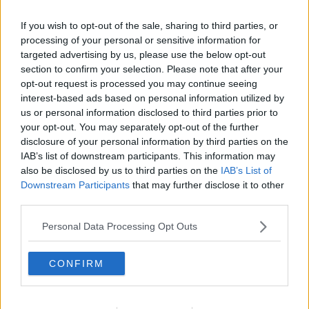
presta a farci provare emozioni visibili nel nostro viso e difatti
ascoltando
palabras de tango
che intona: “non è gelosia quello
If you wish to opt-out of the sale, sharing to third parties, or
che sento dentro, è più una malattia che non ci riesco, che non
processing of your personal or sensitive information for
capisco proprio… ma dimmi una bugia, che cosa conta se tu sei
targeted advertising by us, please use the below opt-out
solo mia, il resto è una follia come un fantasma, il resto è colpa
section to confirm your selection. Please note that after your
mia, colpa mia, e basta ma non andare via, stammi vicino stammi
opt-out request is processed you may continue seeing
molto vicino e non andare via neanche con lo sguardo quando mi
interest-based ads based on personal information utilized by
siedi accanto…” pochi ne rimangono indifferenti.
us or personal information disclosed to third parties prior to
Maria Caruso
your opt-out. You may separately opt-out of the further
disclosure of your personal information by third parties on the
IAB’s list of downstream participants. This information may
also be disclosed by us to third parties on the
IAB’s List of
Downstream Participants
that may further disclose it to other
third parties.
Se vuoi leggere le notizie principali della Toscana iscriviti alla
Newsletter QUInews - ToscanaMedia.
Arriva gratis tutti i giorni
Personal Data Processing Opt Outs
alle 20:00 direttamente nella tua casella di posta.
Basta cliccare
QUI
CONFIRM
Ti potrebbe interessare anche:
Articoli dal Blog “Parole milonguere” di Maria Caruso