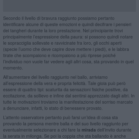
Secondo il livello di bravura raggiunto possiamo pertanto
identificare alcune di queste emozioni e quindi decifrare i pensieri
dei tangheri durante la loro prestazione. Nel principiante trovi
principalmente l’espressione della paura: si possono quindi notare
le sopracciglia sollevate e ravvicinate fra loro, gli occhi aperti
(specie l’uomo che deve capire dove mettere i piedi), e le labbra
tirate che scompaiono e ricompaiono a più riprese poiché
l’individuo non vuole far vedere agli altri cosa, sta provando in quel
momento.
All'aumentare del livello raggiunto nel ballo, arriviamo
all’espressione della vera e propria felicità. Tale gioia può però
essere di quattro tipi: scaturita da sensazioni fisiche positive, da
eccitazione, da sollievo e infine dal sentirsi apprezzato dagli altri. In
tutte le motivazioni troviamo la manifestazione del sorriso marcato
a denunciare, infatti, lo stato di benessere provato.
L’attento osservatore pertanto può farsi un’idea di cosa sta
provando la persona mentre balla e del suo livello raggiunto per
eventualmente selezionare a chi fare la
mirada
dell’invito durante
la serata in milonga. Se poi la coppia che sta ballando è anche