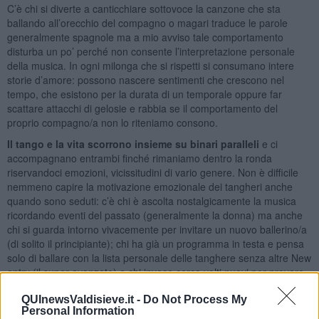
C’è chi si diverte a canticchiare sottovoce la canzone che sta
ballando all’orecchio del compagno o magari traduce le parole
generalmente spagnole ma a mio avviso tale comportamento
disturba un po’ perché non consente l’interpretazione personale
della musica. In ogni milonga che si rispetti si consumano intere
storie d’amore: possono nascere sentimenti che crescono nel
tempo, che esistono per la durata di un temporale oppure far
scattare attacchi di gelosie e rabbia se il comportamento del
proprio compagno/a non lo riteniamo consono.
Il tango e la vita scorrono insieme su binari paralleli
e ci
accompagnano entrambi finché rimaniamo dentro la ronda
riservandoci emozioni, vicissitudini di vario genere. Non è difficile
nemmeno capire la motivazione emozionale dei tangheri anche
quando sono seduti: c’è chi è ascolta nostalgicamente la musica
ricordando eventi del passato (generalmente la donna) ma anche
chi si guarda intorno vivacemente per invitare un nuovo ballerino/a
(di solito il principiante); chi ha già un programma in testa e pensa
solo di ballare con la lista personale delle tanghere senza altre New
entry (il super avanzato) e chi invece cerca volti nuovi per provare
emozioni diverse (forse l’uomo in cerca di compagnia).
QUInewsValdisieve.it -
Do Not Process My
La musica del tango è per natura nostalgica e pertanto ben si
Personal Information