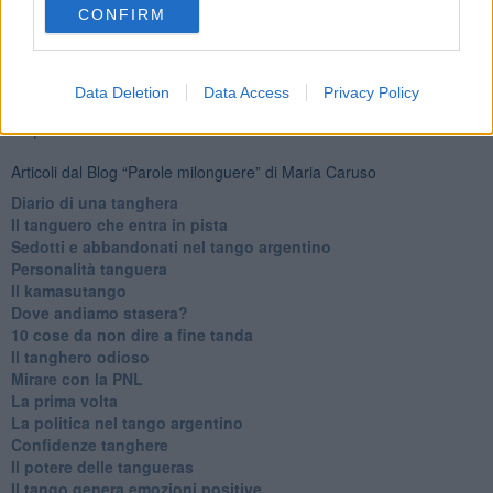
CONFIRM
Se vuoi leggere le notizie principali della Toscana iscriviti alla
Newsletter QUInews - ToscanaMedia.
Arriva gratis tutti i giorni
alle 20:00 direttamente nella tua casella di posta.
Basta cliccare
QUI
Data Deletion
Data Access
Privacy Policy
Ti potrebbe interessare anche:
Articoli dal Blog “Parole milonguere” di Maria Caruso
Diario di una tanghera
Il tanguero che entra in pista
Sedotti e abbandonati nel tango argentino
Personalità tanguera
Il kamasutango
Dove andiamo stasera?
10 cose da non dire a fine tanda
Il tanghero odioso
Mirare con la PNL
La prima volta
La politica nel tango argentino
Confidenze tanghere
Il potere delle tangueras
Il tango genera emozioni positive