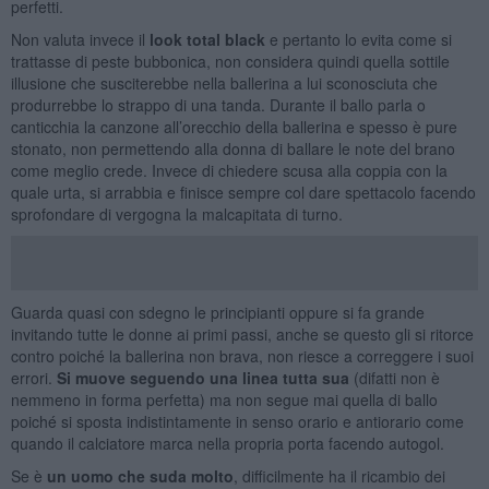
perfetti.
Non valuta invece il
look total black
e pertanto lo evita come si
trattasse di peste bubbonica, non considera quindi quella sottile
illusione che susciterebbe nella ballerina a lui sconosciuta che
produrrebbe lo strappo di una tanda. Durante il ballo parla o
canticchia la canzone all’orecchio della ballerina e spesso è pure
stonato, non permettendo alla donna di ballare le note del brano
come meglio crede. Invece di chiedere scusa alla coppia con la
quale urta, si arrabbia e finisce sempre col dare spettacolo facendo
sprofondare di vergogna la malcapitata di turno.
Guarda quasi con sdegno le principianti oppure si fa grande
invitando tutte le donne ai primi passi, anche se questo gli si ritorce
contro poiché la ballerina non brava, non riesce a correggere i suoi
errori.
Si muove seguendo una linea tutta sua
(difatti non è
nemmeno in forma perfetta) ma non segue mai quella di ballo
poiché si sposta indistintamente in senso orario e antiorario come
quando il calciatore marca nella propria porta facendo autogol.
Se è
un uomo che suda molto
, difficilmente ha il ricambio dei