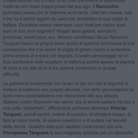
molto se non fosse troppo preso dal suo ego. Il
Ranocchio
purtroppo pensa che le ballerine sono tante, tutte ben messe, solo
lì per lui e quindi oggetti da usare per soddisfare la sua voglia di
ballare. Dovrebbe invece osservare i suoi rivali per capire quali
sono le loro armi segrete!!! Magari sono galanti, sorridenti,
profumati, vestiti bene, ecc. Almeno sorridesse! Alcuni Ranocchi
Tangueri hanno la ghigna come quella di qualche commessa di mia
conoscenza che ti fa venire la voglia di girare i tacchi e andartene
prima ancora di entrare nel negozio. Il nostro personaggio ha un
fiuto particolare nello scegliere la ballerina poiché spesso la signora
di turno è più alta di lui di tre spanne mettendolo in grosse
difficoltà.
La galanteria ovviamente non fa per lui per cui mai si sognerà di
invitare la ballerina non proprio discreta, non tanto giovanissima né
tanto meno scosciatissima non ritenendola alla sua altezza.
Ebbene i nostri Ranocchi non sanno che le donne parlano fra loro e
una volta “etichettato”, difficilmente potranno diventare
Principi
Tangueri
, quindi uomini, evitate di puzzare, di stringere troppo, di
fare la mano morta, di essere maestroni e di sudare nel decolté
delle donne. Qualche volta può capitare (raramente) che una
Principessa Tanguera
fa suo malgrado amicizia con un ranocchio