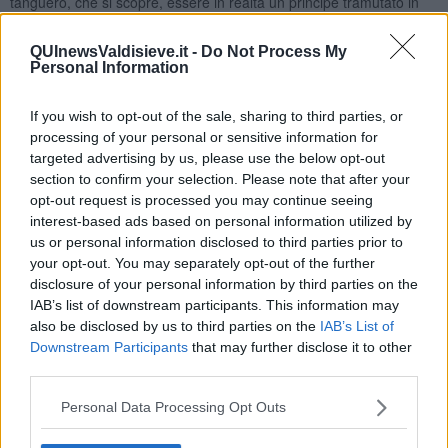
tanguero, che si scopre, essere in realtà un principe tramutato in
ranocchio appunto, da un cattivo maestro.
La nostra principessa spezza il maleducato comportamento del
QUInewsValdisieve.it -
Do Not Process My
Personal Information
suddetto tanguero dapprima disprezzandolo (si dice, infatti, chi
disprezza compra) e poi per ragioni ancora da capire se ne
innamora e
lo bacia facendolo diventare un tanguero modello
.
If you wish to opt-out of the sale, sharing to third parties, or
In realtà ciò accade poiché l’ego di alcune principesse fa
processing of your personal or sensitive information for
considerare questo tipo di tanguero un animale e nella ricerca del
targeted advertising by us, please use the below opt-out
proprio sé s’imbatte in un ranocchio che lei stessa trasformerà in
section to confirm your selection. Please note that after your
tanguero DOC allo scopo di accrescere il proprio ego poiché difatti
opt-out request is processed you may continue seeing
dopo lo considererà una sua creazione.
interest-based ads based on personal information utilized by
A noi tanguere non ci resta pertanto che ringraziare la nostra
us or personal information disclosed to third parties prior to
principessa poiché noi tutte, alla fine, se la maggior parte dei
your opt-out. You may separately opt-out of the further
ranocchi presenti in sala, diventano principi tangueri ne trarremo
disclosure of your personal information by third parties on the
vantaggio.
IAB’s list of downstream participants. This information may
also be disclosed by us to third parties on the
IAB’s List of
Maria Caruso
Downstream Participants
that may further disclose it to other
third parties.
Personal Data Processing Opt Outs