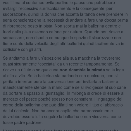
vestiti ma al contempo evita perfino le pause che potrebbero
evitargli l’eccessivo surriscaldamento e la conseguente iper
sudorazione, quindi la donna che accetta la tanda deve prendere in
seria considerazione la necessità di andare a fare una doccia prima
di riprendere posto in pista. Non scorta mai la ballerina dentro e
fuori dalla pista essendo cafone per natura. Quando non riesce a
sorpassare, non rispetta comunque lo spazio di sicurezza e non
tiene conto della velocità degli altri ballerini quindi facilmente va in
collisione con gli altri.
Se andiamo a fare un’ispezione alla sua macchina la troveremo
quasi sicuramente “cocciata” da un recente tamponamento. Se
riceve un rifiuto o se qualcuna
non ricambia la mirada
se la lega
al dito a vita. Se la ballerina sta parlando con qualcuno, non si
perita a interrompere la conversazione per invitarla a ballare e
maestosamente stende la mano come se si rivolgesse al suo cane
da portare a spasso al guinzaglio. In milonga si crede di essere al
mercato del pesce poiché spesso non considera il linguaggio del
corpo della ballerina che può difatti non volere il tipo di abbraccio
da lui richiesto. Non ha ancora capito che paradossalmente
dovrebbe essere lui a seguire la ballerina e non viceversa come
fosse padre padrone.
L’osservazione non è il suo forte cosa che invece lo aiuterebbe