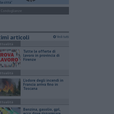
la città"
Condoglianze
imi articoli
Vedi tutti
ttualità
​Tutte le offerte di
lavoro in provincia di
Firenze
ttualità
L'odore degli incendi in
Francia arriva fino in
Toscana
ttualità
​Benzina, gasolio, gpl,
ecco dove risparmiare