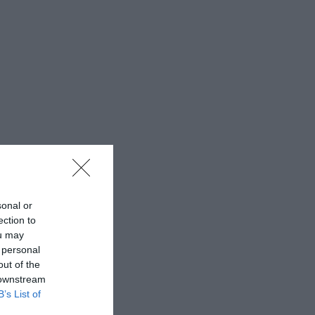
sonal or
ection to
ou may
 personal
out of the
 downstream
B’s List of