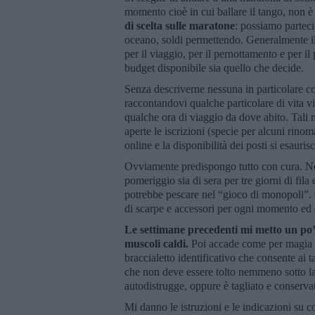
momento cioè in cui ballare il tango, non 
di scelta sulle maratone
: possiamo parteci
oceano, soldi permettendo. Generalmente il
per il viaggio, per il pernottamento e per i
budget disponibile sia quello che decide.
Senza descriverne nessuna in particolare c
raccontandovi qualche particolare di vita v
qualche ora di viaggio da dove abito. Tali 
aperte le iscrizioni (specie per alcuni rinom
online e la disponibilità dei posti si esauri
Ovviamente predispongo tutto con cura. Ne
pomeriggio sia di sera per tre giorni di fi
potrebbe pescare nel “gioco di monopoli”. 
di scarpe e accessori per ogni momento ed e
Le settimane precedenti mi metto un po’ a
muscoli caldi.
Poi accade come per magia d
braccialetto identificativo che consente ai t
che non deve essere tolto nemmeno sotto la
autodistrugge, oppure è tagliato e conserva
Mi danno le istruzioni e le indicazioni su c