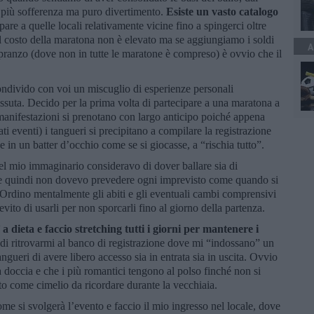
è più sofferenza ma puro divertimento.
Esiste un vasto catalogo
pare a quelle locali relativamente vicine fino a spingerci oltre
 costo della maratona non è elevato ma se aggiungiamo i soldi
A
l pranzo (dove non in tutte le maratone è compreso) è ovvio che il
ondivido con voi un miscuglio di esperienze personali
issuta. Decido per la prima volta di partecipare a una maratona a
manifestazioni si prenotano con largo anticipo poiché appena
ati eventi) i tangueri si precipitano a compilare la registrazione
sce in un batter d’occhio come se si giocasse, a “rischia tutto”.
l mio immaginario consideravo di dover ballare sia di
la e quindi non dovevo prevedere ogni imprevisto come quando si
Ordino mentalmente gli abiti e gli eventuali cambi comprensivi
vito di usarli per non sporcarli fino al giorno della partenza.
 dieta e faccio stretching tutti i giorni per mantenere i
i ritrovarmi al banco di registrazione dove mi “indossano” un
angueri di avere libero accesso sia in entrata sia in uscita. Ovvio
 doccia e che i più romantici tengono al polso finché non si
to come cimelio da ricordare durante la vecchiaia.
ome si svolgerà l’evento e faccio il mio ingresso nel locale, dove