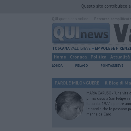
Questo sito contribuisce 
QUI
quotidiano online.
Percorso semplificat
TOSCANA
VALDISIEVE
EMPOLESE
FIRENZ
Home
Cronaca
Politica
Attualità
LONDA
PELAGO
PONTASSIEVE
PAROLE MILONGUERE — il Blog di Ma
MARIA CARUSO - “Una vita da 
primo cielo a San Felipe in 
Italia dal 1977 e per tre ann
le parole che le passano p
Marina de Caro