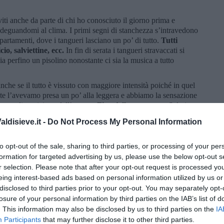
ti anche da parte di chi ho conosciuto il giorno prima e
deguandomi al clima. I primi segni di stanchezza s’intravedono
partamenti, dove i tangueri lasciano un po’ di tutto.
Tutti
io, salviettine, ecc.
In fin di serata i tangueri stravaccati si
ia perfino un pisolino nonostante ci sia la musica a tutto
anche se il tutto è vissuto con maggiore intensità poiché in quel
e l’avevamo presa un po’ alla leggera e abbiamo la sensazione
messe a disposizione dall’evento.
Fine delle maratona.
Saluti e
anno dopo oppure in qualche altra maratona.
ldisieve.it -
Do Not Process My Personal Information
lori muscolari post maratona, rielabori l’evento: smorfie per i
nsegnamenti infine da mettere in pratica durante la prossima
to opt-out of the sale, sharing to third parties, or processing of your per
la farai di nuovo.
formation for targeted advertising by us, please use the below opt-out s
r selection. Please note that after your opt-out request is processed y
eing interest-based ads based on personal information utilized by us or
disclosed to third parties prior to your opt-out. You may separately opt-
losure of your personal information by third parties on the IAB’s list of
. This information may also be disclosed by us to third parties on the
IA
Participants
that may further disclose it to other third parties.