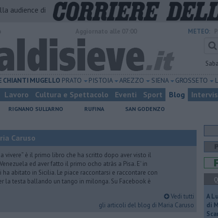
alla audience di
o
Aggiornato alle 07:00
METEO:
P
Sab
E
CHIANTI
MUGELLO
PRATO
PISTOIA
AREZZO
SIENA
GROSSETO
Lavoro
Cultura e Spettacolo
Eventi
Sport
Blog
Intervi
RIGNANO SULL'ARNO
RUFINA
SAN GODENZO
ria Caruso
vivere” è il primo libro che ha scritto dopo aver visto il
Venezuela ed aver fatto il primo ocho atràs a Pisa. E' in
i ha abitato in Sicilia. Le piace raccontarsi e raccontare con
Q
er la testa ballando un tango in milonga. Su Facebook è
Vedi tutti
A L
gli articoli del blog di Maria Caruso
di 
Scar