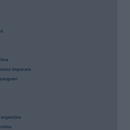
no
tive
remmo imparare
tangueri
 argentino
entino