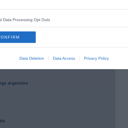
l Data Processing Opt Outs
CONFIRM
” di Maria Caruso
Data Deletion
Data Access
Privacy Policy
ngo argentino
nda