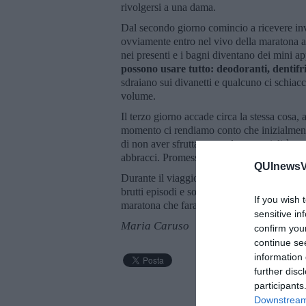
rivolgersi a una dama.
Dal secondo giorno comincio a ricevere invi
ovviamente entro nel vivo della maratona a
nei presenti e i bagni diventano dei mini ap
possono usare tutto: deodoranti, dentifric
sdraiano sui divanetti e qualcuno ci schiacc
volume.
Il terzo giorno accade circa la stessa cosa, 
momento ci rendiamo conto che inizialment
di non aver sfruttato tutte le potenzialità 
abbracci. Promesse per rivedersi ancora l’
QUInewsVa
Durante il viaggio di ritorno, insieme ai do
brutti episodi e sorrisi per i bei ricordi. I
If you wish 
maratona che farai… perché fatta una volta 
sensitive in
Maria Caruso
confirm you
continue se
information 
further disc
participants
Downstream 