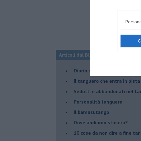
Persona
Articoli dal Blog “Parole milonguere
Diario di una tanghera
Il tanguero che entra in pista
Sedotti e abbandonati nel ta
Personalità tanguera
Il kamasutango
Dove andiamo stasera?
10 cose da non dire a fine ta