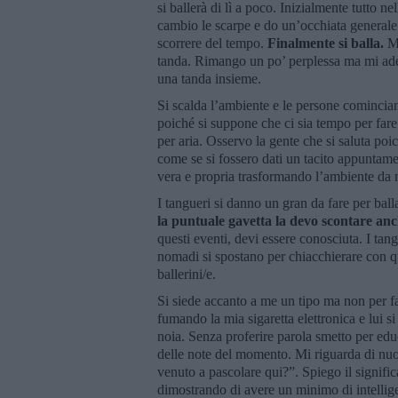
si ballerà di lì a poco. Inizialmente tutto
cambio le scarpe e do un’occhiata generale
scorrere del tempo.
Finalmente si balla.
M
tanda. Rimango un po’ perplessa ma mi ade
una tanda insieme.
Si scalda l’ambiente e le persone comincian
poiché si suppone che ci sia tempo per fare 
per aria. Osservo la gente che si saluta poic
come se si fossero dati un tacito appuntame
vera e propria trasformando l’ambiente da
I tangueri si danno un gran da fare per ball
la puntuale gavetta la devo scontare an
questi eventi, devi essere conosciuta. I tan
nomadi si spostano per chiacchierare con q
ballerini/e.
Si siede accanto a me un tipo ma non per fa
fumando la mia sigaretta elettronica e lui si
noia. Senza proferire parola smetto per edu
delle note del momento. Mi riguarda di nu
venuto a pascolare qui?”. Spiego il signifi
dimostrando di avere un minimo di intellig