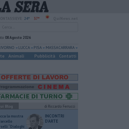
24°
37°
ONTASSIEVE
QuiNews.net
ato
08 Agosto 2026
LIVORNO
LUCCA
PISA
MASSA CARRARA
ste
Animali
Pubblicità
Contatti
ui Blog
di Riccardo Ferrucci
INCONTRI
ucca la mostra
D'ARTE
Marcello
selli “Dialoghi