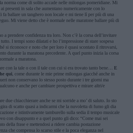
 nella norma come di solito accade nelle milongas pomeridiane. Mi
 ai presenti in sala che aumentano numericamente con lo
i fa ballare un tanghero non locale e mi tiene lì per più di una
guo. Mi viene detto che è normale nelle maratone ballare più di
o a prendere confidenza tra loro. Non c’è la corsa dell’invitare
tutto. I tempi sono dilatati e ho l’impressione di stare sospesa
hé si riconosce e noto che per loro è quasi scontato il ritrovarsi,
nto durante la maratona precedente. A quel punto inizia la corsa
 normale a maratona.
are con la tale o con il tale con cui si era trovato tanto bene…
E
che qui
, come durante le mie prime milongas giacché anche in
gueri non conservano lo stesso posto durante i tre giorni ma
ualcuno e anche per cambiare prospettiva e mirare altri/e
re due chiacchierare anche se mi sorride a mo’ di saluto. Io sto
 gira di scatto quasi a indicarmi che la nuvoletta di fumo gli dia
cazione e istintivamente tamburello sulla sedia il tempo musicale
ovo con disappunto e a quel punto gli dico: “Come mai sei
cato della frase e mettendosi a ridere cambia postazione
enza che compensa lo scarso stile e la poca eleganza nel