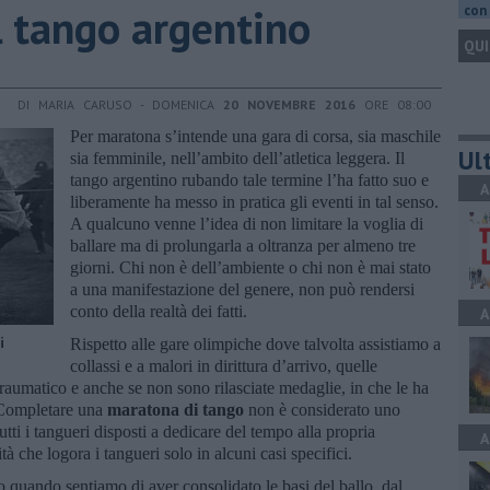
 tango argentino
con 
QUI
DI MARIA CARUSO - DOMENICA
20 NOVEMBRE 2016
ORE 08:00
Per maratona s’intende una gara di corsa, sia maschile
Ult
sia femminile, nell’ambito dell’atletica leggera. Il
tango argentino rubando tale termine l’ha fatto suo e
A
liberamente ha messo in pratica gli eventi in tal senso.
A qualcuno venne l’idea di non limitare la voglia di
ballare ma di prolungarla a oltranza per almeno tre
giorni. Chi non è dell’ambiente o chi non è mai stato
a una manifestazione del genere, non può rendersi
conto della realtà dei fatti.
A
i
Rispetto alle gare olimpiche dove talvolta assistiamo a
collassi e a malori in dirittura d’arrivo, quelle
umatico e anche se non sono rilasciate medaglie, in che le ha
 Completare una
maratona di tango
non è considerato uno
tutti i tangueri disposti a dedicare del tempo alla propria
A
tà che logora i tangueri solo in alcuni casi specifici.
o quando sentiamo di aver consolidato le basi del ballo, dal