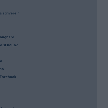
a scrivere ?
tanghero
e si balla?
no
ino
a Facebook