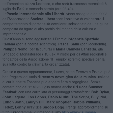
nell'omonima piazza lucchese, e che sarà trasmessa mercoledì 8
luglio da
Rai2
in seconda serata (ore 23:40).
Il “
Premio Internazionale alla Libertà
” viene assegnato dal 2003
dall’Associazione
Società Libera
“con l'obiettivo di valorizzare il
comportamento di personalità eccellenti” selezionate da una giuria
composta da figure di alto profilo del mondo della cultura e
imprenditoriale.
Quest’anno si sono aggiudicati il Premio: l'
Agenzia Spaziale
Italiana
(per la ricerca scientifica),
Pascal Salin
(per l'economia),
Philippe Nemo
(per la cultura) e
Maria Carmela Lanzetta
, già
Sindaco di Monasterace (RC), ex Ministro per gli Affari regionali e
fondatrice della Associazione “Il Tempio” (premio speciale per la
sua lotta contro la criminalità organizzata).
Grazie a questo appuntamento, Lucca, come Firenze e Pistoia, può
ben fregiarsi del titolo di “
centro nevralgico della musica
” italiana
di cui la nostra Toscana può andare fiera e orgogliosa. Senza
contare che dal 1° al 28 luglio ritorna anche il “
Lucca Summer
Festival
” con una carrellata di personaggi stratosferici:
Bob Dylan,
John Legend, Los Lobos, Paolo Nutini, The Script, Billy Idol,
Elthon John, Lauryn Hill, Mark Knopfler, Robbie Williams,
Fedez, Lenny Kravitz e Snoop Dogg
. Per gli approfondimenti su
tutto il programma, vi rimando al sito
http://www.summer-