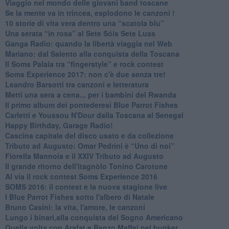
Viaggio nel mondo delle giovani band toscane
Se la mente va in trincea, esplodono le canzoni !
​10 storie di vita vera dentro una “scatola blu”
​Una serata “in rosa” al Sete Sóis Sete Luas
Ganga Radio: quando la libertà viaggia nel Web
Mariano: dal Salento alla conquista della Toscana
​Il Soms Palaia tra “fingerstyle” e rock contest
Soms Experience 2017: non c'è due senza tre!
​Leandro Barsotti tra canzoni e letteratura
​Metti una sera a cena... per i bambini del Rwanda
​Il primo album dei pontederesi Blue Parrot Fishes
Carletti e Youssou N'Dour dalla Toscana al Senegal
Happy Birthday, Garage Radio!
​Cascina capitale del disco usato e da collezione
Tributo ad Augusto: Omar Pedrini è “Uno di noi”
​Fiorella Mannoia e il XXIV Tributo ad Augusto
Il grande ritorno dell'itagnòlo Tonino Carotone
​Al via il rock contest Soms Experience 2016
​SOMS 2016: il contest e la nuova stagione live
I Blue Parrot Fishes sotto l'albero di Natale
Bruno Casini: la vita, l'amore, le canzoni
​Lungo i binari,alla conquista del Sogno Americano
​Quella volta con Arafat e Renzo Maffei nel bunker