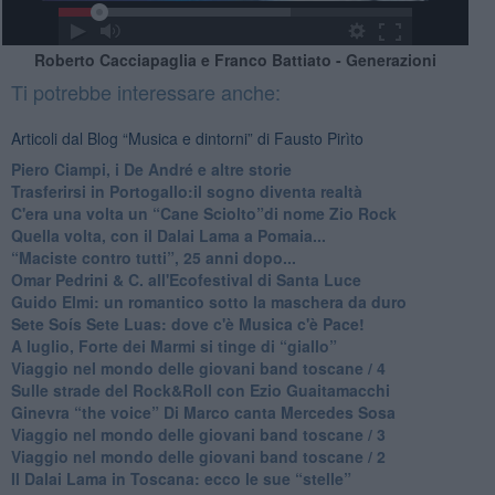
Roberto Cacciapaglia e Franco Battiato - Generazioni
Ti potrebbe interessare anche:
Articoli dal Blog “Musica e dintorni” di Fausto Pirìto
​Piero Ciampi, i De André e altre storie
​Trasferirsi in Portogallo:il sogno diventa realtà
​C'era una volta un “Cane Sciolto”di nome Zio Rock
Quella volta, con il Dalai Lama a Pomaia...
​“Maciste contro tutti”, 25 anni dopo...
​Omar Pedrini & C. all'Ecofestival di Santa Luce
Guido Elmi: un romantico sotto la maschera da duro
Sete Soís Sete Luas: dove c'è Musica c'è Pace!
​A luglio, Forte dei Marmi si tinge di “giallo”
Viaggio nel mondo delle giovani band toscane / 4
Sulle strade del Rock&Roll con Ezio Guaitamacchi
​Ginevra “the voice” Di Marco canta Mercedes Sosa
Viaggio nel mondo delle giovani band toscane / 3
​Viaggio nel mondo delle giovani band toscane / 2
Il Dalai Lama in Toscana: ecco le sue “stelle”