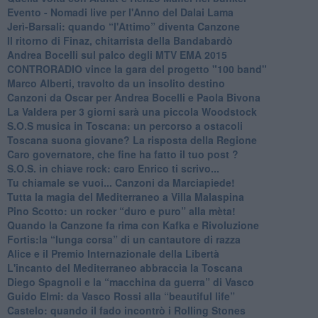
​Evento - Nomadi live per l'Anno del Dalai Lama
Jerì-Barsali: quando “l'Attimo” diventa Canzone
Il ritorno di Finaz, chitarrista della Bandabardò
Andrea Bocelli sul palco degli MTV EMA 2015
CONTRORADIO vince la gara del progetto "100 band"
Marco Alberti, travolto da un insolito destino
Canzoni da Oscar per Andrea Bocelli e Paola Bivona
La Valdera per 3 giorni sarà una piccola Woodstock
S.O.S musica in Toscana: un percorso a ostacoli
​Toscana suona giovane? La risposta della Regione
Caro governatore, che fine ha fatto il tuo post ?
S.O.S. in chiave rock: caro Enrico ti scrivo...
Tu chiamale se vuoi... Canzoni da Marciapiede!
​Tutta la magia del Mediterraneo a Villa Malaspina
​Pino Scotto: un rocker “duro e puro” alla mèta!
​Quando la Canzone fa rima con Kafka e Rivoluzione
​Fortis:la “lunga corsa” di un cantautore di razza
Alice e il Premio Internazionale della Libertà
​L'incanto del Mediterraneo abbraccia la Toscana
​Diego Spagnoli e la “macchina da guerra” di Vasco
​Guido Elmi: da Vasco Rossi alla “beautiful life”
​Castelo: quando il fado incontrò i Rolling Stones