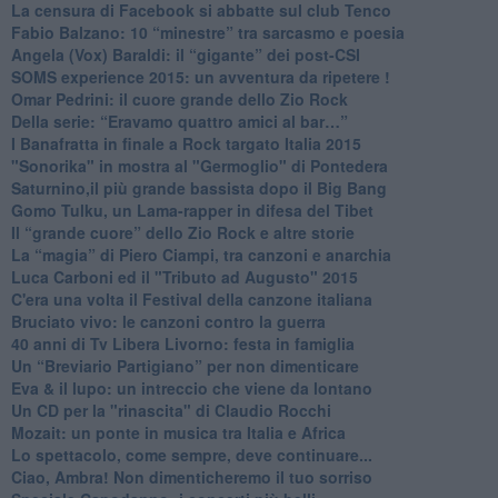
La censura di Facebook si abbatte sul club Tenco
Fabio Balzano: 10 “minestre” tra sarcasmo e poesia
Angela (Vox) Baraldi: il “gigante” dei post-CSI
​SOMS experience 2015: un avventura da ripetere !
Omar Pedrini: il cuore grande dello Zio Rock
Della serie: “Eravamo quattro amici al bar…”
I Banafratta in finale a Rock targato Italia 2015
"Sonorika" in mostra al "Germoglio" di Pontedera
​Saturnino,il più grande bassista dopo il Big Bang
​Gomo Tulku, un Lama-rapper in difesa del Tibet
​Il “grande cuore” dello Zio Rock e altre storie
La “magia” di Piero Ciampi, tra canzoni e anarchia
Luca Carboni ed il "Tributo ad Augusto" 2015
C'era una volta il Festival della canzone italiana
Bruciato vivo: le canzoni contro la guerra
40 anni di Tv Libera Livorno: festa in famiglia
Un “Breviario Partigiano” per non dimenticare
Eva & il lupo: un intreccio che viene da lontano
Un CD per la "rinascita" di Claudio Rocchi
Mozait: un ponte in musica tra Italia e Africa
Lo spettacolo, come sempre, deve continuare...
Ciao, Ambra! Non dimenticheremo il tuo sorriso