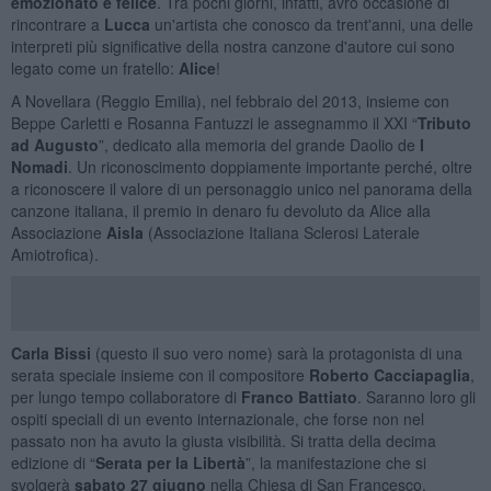
emozionato e felice
. Tra pochi giorni, infatti, avrò occasione di
rincontrare a
Lucca
un'artista che conosco da trent'anni, una delle
interpreti più significative della nostra canzone d'autore cui sono
legato come un fratello:
Alice
!
A Novellara (Reggio Emilia), nel febbraio del 2013, insieme con
Beppe Carletti e Rosanna Fantuzzi le assegnammo il XXI “
Tributo
ad Augusto
”, dedicato alla memoria del grande Daolio de
I
Nomadi
. Un riconoscimento doppiamente importante perché, oltre
a riconoscere il valore di un personaggio unico nel panorama della
canzone italiana, il premio in denaro fu devoluto da Alice alla
Associazione
Aisla
(Associazione Italiana Sclerosi Laterale
Amiotrofica).
Carla Bissi
(questo il suo vero nome) sarà la protagonista di una
serata speciale insieme con il compositore
Roberto Cacciapaglia
,
per lungo tempo collaboratore di
Franco Battiato
. Saranno loro gli
ospiti speciali di un evento internazionale, che forse non nel
passato non ha avuto la giusta visibilità. Si tratta della decima
edizione di “
Serata per la Libertà
”, la manifestazione che si
svolgerà
sabato 27 giugno
nella Chiesa di San Francesco,