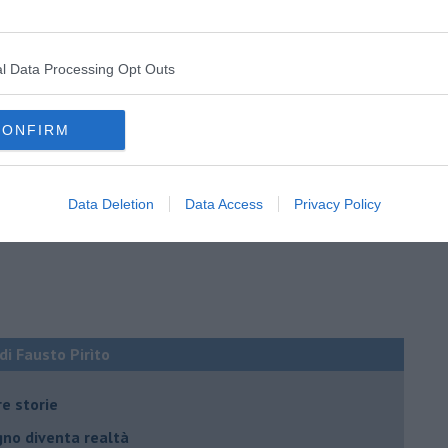
l Data Processing Opt Outs
CONFIRM
Data Deletion
Data Access
Privacy Policy
 di Fausto Pirìto
re storie
ogno diventa realtà