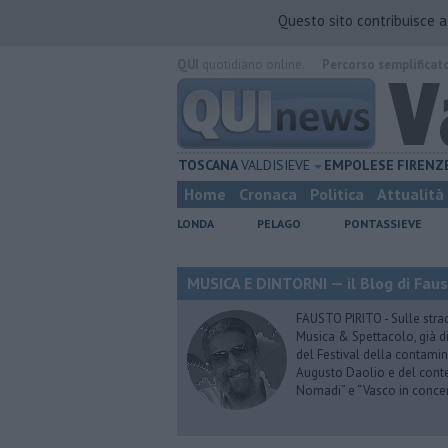
Questo sito contribuisce 
QUI
quotidiano online.
Percorso semplificat
TOSCANA
VALDISIEVE
EMPOLESE
FIRENZ
Home
Cronaca
Politica
Attualità
LONDA
PELAGO
PONTASSIEVE
MUSICA E DINTORNI — il Blog di Faus
FAUSTO PIRITO - Sulle stra
Musica & Spettacolo, già di
del Festival della contamin
Augusto Daolio e del contes
Nomadi” e “Vasco in conce