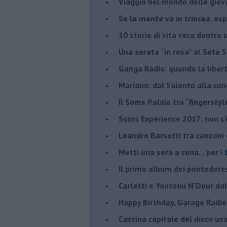
Viaggio nel mondo delle giov
Se la mente va in trincea, es
​10 storie di vita vera dentro 
​Una serata “in rosa” al Sete 
Ganga Radio: quando la liber
Mariano: dal Salento alla co
​Il Soms Palaia tra “fingerstyl
Soms Experience 2017: non c'
​Leandro Barsotti tra canzoni
​Metti una sera a cena... per 
​Il primo album dei pontedere
Carletti e Youssou N'Dour da
Happy Birthday, Garage Radio
​Cascina capitale del disco us