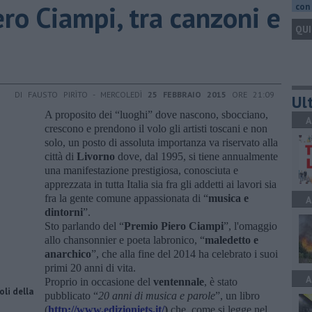
ero Ciampi, tra canzoni e
con 
QUI
DI FAUSTO PIRÌTO - MERCOLEDÌ
25 FEBBRAIO 2015
ORE 21:09
Ult
A proposito dei “luoghi” dove nascono, sbocciano,
A
crescono e prendono il volo gli artisti toscani e non
solo, un posto di assoluta importanza va riservato alla
città di
Livorno
dove, dal 1995, si tiene annualmente
una manifestazione prestigiosa, conosciuta e
apprezzata in tutta Italia sia fra gli addetti ai lavori sia
fra la gente comune appassionata di “
musica e
A
dintorni
”.
Sto parlando del “
Premio Piero Ciampi
”, l'omaggio
allo chansonnier e poeta labronico, “
maledetto e
anarchico
”, che alla fine del 2014 ha celebrato i suoi
primi 20 anni di vita.
A
Proprio in occasione del
ventennale
, è stato
oli della
pubblicato “
20 anni di musica e parole
”, un libro
(
http://www.edizioniets.it/
)
che, come si legge nel