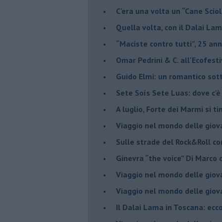
​C'era una volta un “Cane Scio
Quella volta, con il Dalai Lam
​“Maciste contro tutti”, 25 ann
​Omar Pedrini & C. all'Ecofest
Guido Elmi: un romantico sot
Sete Soís Sete Luas: dove c'è
​A luglio, Forte dei Marmi si ti
Viaggio nel mondo delle giov
Sulle strade del Rock&Roll c
​Ginevra “the voice” Di Marc
Viaggio nel mondo delle giov
​Viaggio nel mondo delle giov
Il Dalai Lama in Toscana: ecco