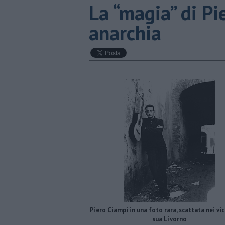
La “magia” di Pi
anarchia
Piero Ciampi in una foto rara, scattata nei vic
sua Livorno