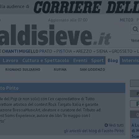
alla audience di
o
Aggiornato alle 07:00
METEO:
P
Vene
E
CHIANTI
MUGELLO
PRATO
PISTOIA
AREZZO
SIENA
GROSSETO
Lavoro
Cultura e Spettacolo
Eventi
Sport
Blog
Intervi
RIGNANO SULL'ARNO
RUFINA
SAN GODENZO
to Pirìto
de del Pop (e non solo) con l'ex caporedattore di Tutto
rettore artistico del contest Rock Targato Italia e garante
azione BresciaMusicArt, ideatore e curatore del Tributo ad
Q
t Soms Experience, autore dei libri “In viaggio con I
rto”
Vedi tutti
A L
gli articoli del blog di Fausto Pirìto
di 
Scar