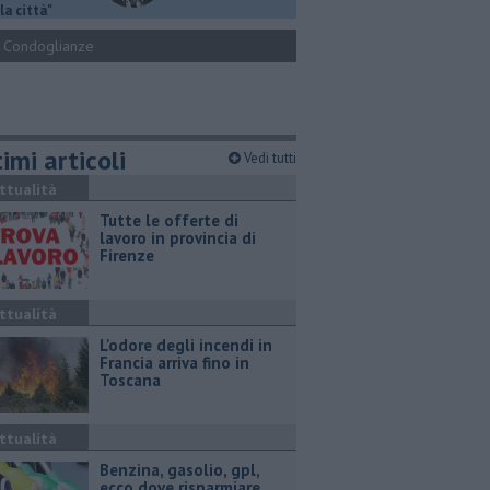
la città"
Condoglianze
imi articoli
Vedi tutti
ttualità
​Tutte le offerte di
lavoro in provincia di
Firenze
ttualità
L'odore degli incendi in
Francia arriva fino in
Toscana
ttualità
​Benzina, gasolio, gpl,
ecco dove risparmiare