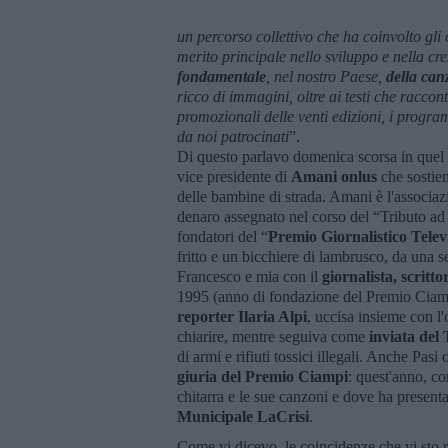
un percorso collettivo che ha coinvolto gli o
merito principale nello sviluppo e nella cr
fondamentale
, nel nostro Paese,
della can
ricco di immagini, oltre ai testi che raccon
promozionali delle venti edizioni, i program
da noi patrocinati
”.
Di questo parlavo domenica scorsa in quel
vice presidente di
Amani onlus
che sostie
delle bambine di strada. Amani è l'associaz
denaro assegnato nel corso del “Tributo 
fondatori del “
Premio Giornalistico Televi
fritto e un bicchiere di lambrusco, da una 
Francesco e mia con il
giornalista, scritt
1995 (anno di fondazione del Premio Ciamp
reporter Ilaria Alpi
, uccisa insieme con l
chiarire, mentre seguiva come
inviata del
di armi e rifiuti tossici illegali. Anche Pas
giuria del Premio Ciampi
: quest'anno, co
chitarra e le sue canzoni e dove ha present
Municipale LaCrisi
.
Come vi dicevo, le coincidenze che vi sto 