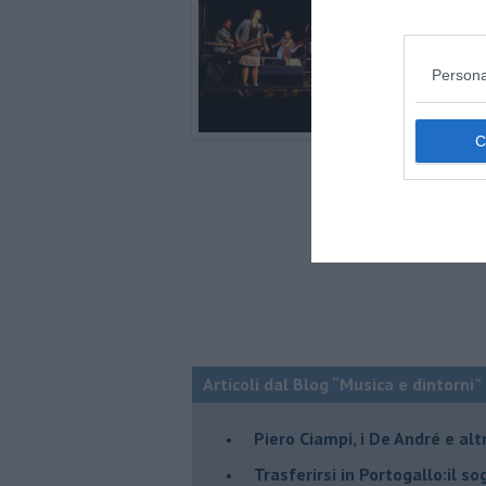
Persona
Articoli dal Blog “Musica e dintorni”
​Piero Ciampi, i De André e alt
​Trasferirsi in Portogallo:il s