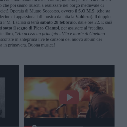
o che poi siamo riusciti a realizzare nel borgo medievale di
Società Operaia di Mutuo Soccorso, ovvero il
S.O.M.S.
(che sta
decine di appassionati di musica da tutta la
Valdera
). Il doppio
si F.M. LaCrisi si terrà
sabato 28 febbraio
, dalle ore 22. E sarà
ti
sotto il segno di Piero Ciampi
, per assistere al “reading
e libro, “
Ho ucciso un principio - Vita e morte di Gaetano
ascoltare in anteprima live le canzoni del nuovo album dei
ita in primavera. Buona musica!