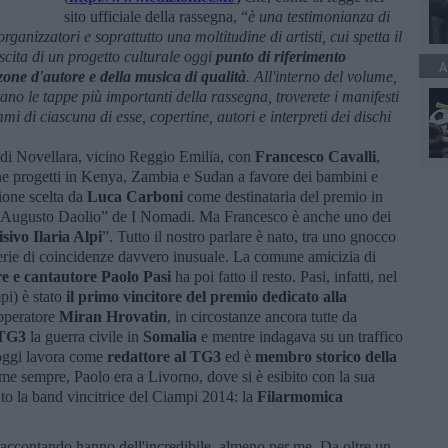
sito ufficiale della rassegna, “
è una testimonianza di
rganizzatori e soprattutto una moltitudine di artisti, cui spetta il
escita di un progetto culturale oggi
punto di riferimento
A
zone d'autore e della musica di qualità
. All'interno del volume,
tano le tappe più importanti della rassegna, troverete i manifesti
mi di ciascuna di esse, copertine, autori e interpreti dei dischi
 di Novellara, vicino Reggio Emilia, con
Francesco Cavalli
,
ne progetti in Kenya, Zambia e Sudan a favore dei bambini e
ione scelta da
Luca Carboni
come destinataria del premio in
ad Augusto Daolio” de I Nomadi. Ma Francesco è anche uno dei
sivo Ilaria Alpi
”. Tutto il nostro parlare è nato, tra uno gnocco
serie di coincidenze davvero inusuale. La comune amicizia di
ore e cantautore
Paolo Pasi
ha poi fatto il resto. Pasi, infatti, nel
i) è stato
il primo vincitore del premio dedicato alla
'operatore
Miran Hrovatin
, in circostanze ancora tutte da
 TG3
la guerra civile in
Somalia
e mentre indagava su un traffico
i oggi lavora come
redattore al TG3
ed è
membro storico della
me sempre, Paolo era a Livorno, dove si è esibito con la sua
ato la band vincitrice del Ciampi 2014: la
Filarmomica
raccontando hanno dell'incredibile, almeno per me. Da oltre un