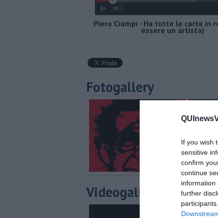
Piero Ciampi - Ha tutte le carte in 
essere un artista)
Fotogallery
QUInewsVa
If you wish 
sensitive in
confirm you
continue se
information 
Videogallery
further disc
participants
Downstream 