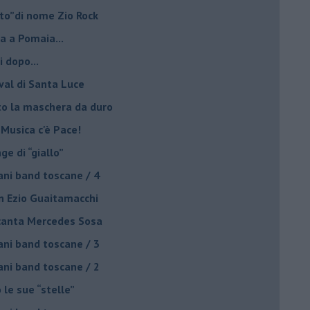
lto”di nome Zio Rock
a a Pomaia...
i dopo...
ival di Santa Luce
to la maschera da duro
 Musica c'è Pace!
nge di “giallo”
ani band toscane / 4
on Ezio Guaitamacchi
o canta Mercedes Sosa
ani band toscane / 3
ani band toscane / 2
 le sue “stelle”