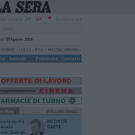
25°
36°
ONTASSIEVE
QuiNews.net
rdì
07 Agosto 2026
LIVORNO
LUCCA
PISA
MASSA CARRARA
ste
Animali
Pubblicità
Contatti
ui Blog
di Riccardo Ferrucci
INCONTRI
ucca la mostra
D'ARTE
Marcello
selli “Dialoghi