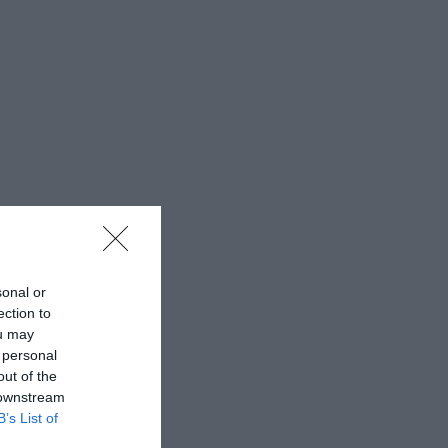
sonal or
ection to
ou may
 personal
out of the
 downstream
B’s List of