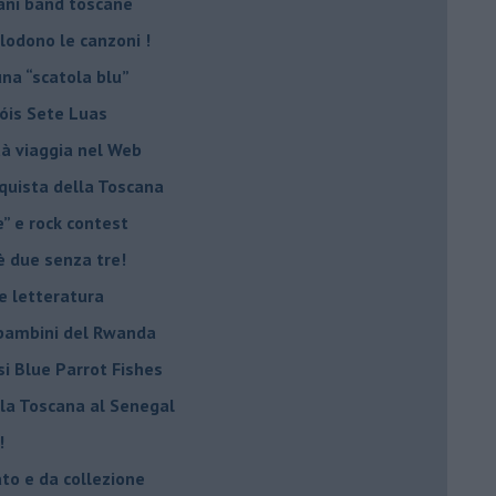
ani band toscane
plodono le canzoni !
una “scatola blu”
Sóis Sete Luas
tà viaggia nel Web
nquista della Toscana
e” e rock contest
è due senza tre!
 e letteratura
i bambini del Rwanda
si Blue Parrot Fishes
lla Toscana al Senegal
!
ato e da collezione