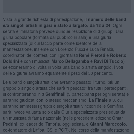
Vista la grande richiesta di partecipazione,
il numero delle band
e/o singoli artisti in gara è stato allargato: da 18 a 24
. Ogni
serata eliminatoria prevede dunque l'esibizione di 3 gruppi. Una
giuria popolare (formata dal pubblico in sala) e una giuria
specializzata (di cui faccio parte come ideatore della
manifestazione, insieme con Lorenzo Pucci e Luca Rinaldi,
coordinatori del contest, con i giornalisti
René Pierotti
e
Roberto
Boldrini
e con i musicisti
Marco Bellagamba
e
Ravi Di Tuccio
)
selezioneranno di volta in volta una band o artista singolo. I voti
delle 2 giurie avranno equamente il peso del 50 per cento.
Le 8 band o singoli artisti che avranno passato il turno, più un
gruppo o singolo artista che sarà “ripescato” fra tutti i partecipanti,
si confronteranno in
3 Semifinali
(3 partecipanti per ogni serata) e
saranno giudicati con lo stesso meccanismo.
La Finale
a 3, cui
saranno ammessi i gruppi o singoli artisti vincitori delle Semifinali,
sarà invece valutata solo dalla Giuria specializzata presieduta da
un musicista di fama nazionale (nelle precedenti edizioni:
Omar
Pedrini
, ex leader dei Timorìa, oggi solista, e
Gianni Maroccolo
,
co-fondatore di Litfiba, CSI e PGR). Nel corso della manifestazione