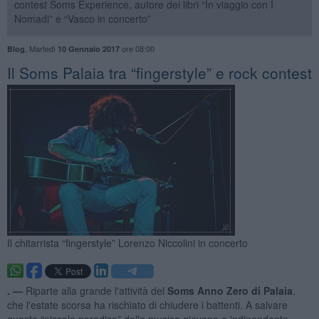
contest Soms Experience, autore dei libri “In viaggio con I
Nomadi” e “Vasco in concerto”
,
Martedì
ore 08:00
Blog
10 Gennaio 2017
​Il Soms Palaia tra “fingerstyle” e rock contest
Il chitarrista “fingerstyle” Lorenzo Niccolini in concerto
. —
Riparte alla grande l'attività del
Soms Anno Zero di Palaia
,
che l'estate scorsa ha rischiato di chiudere i battenti. A salvare
questo “piccolo paradiso” della musica giovane e indipendente