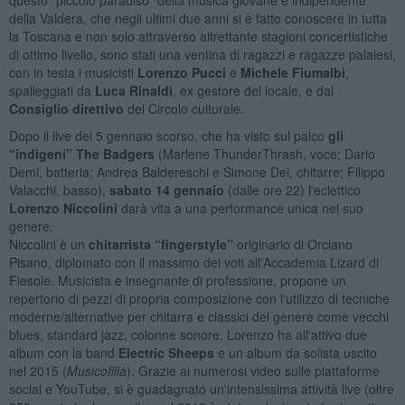
della Valdera, che negli ultimi due anni si è fatto conoscere in tutta
la Toscana e non solo attraverso altrettante stagioni concertistiche
di ottimo livello, sono stati una ventina di ragazzi e ragazze palaiesi,
con in testa i musicisti
Lorenzo Pucci
e
Michele Fiumalbi
,
spalleggiati da
Luca Rinaldi
, ex gestore del locale, e dal
Consiglio direttivo
del Circolo culturale.
Dopo il live del 5 gennaio scorso, che ha visto sul palco
gli
“indigeni” The Badgers
(Marlene ThunderThrash, voce; Dario
Demi, batteria; Andrea Baldereschi e Simone Dei, chitarre; Filippo
Valacchi, basso),
sabato 14 gennaio
(dalle ore 22) l'eclettico
Lorenzo Niccolini
darà vita a una performance unica nel suo
genere.
Niccolini è un
chitarrista “fingerstyle”
originario di Orciano
Pisano, diplomato con il massimo dei voti all'Accademia Lizard di
Fiesole. Musicista e insegnante di professione, propone un
repertorio di pezzi di propria composizione con l'utilizzo di tecniche
moderne/alternative per chitarra e classici del genere come vecchi
blues, standard jazz, colonne sonore. Lorenzo ha all'attivo due
album con la band
Electric Sheeps
e un album da solista uscito
nel 2015 (
Musicofilia
). Grazie ai numerosi video sulle piattaforme
social e YouTube, si è guadagnato un'intensissima attività live (oltre