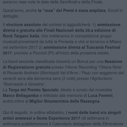
saranno rese note le date delle Semifinali e della Finale.
Quest'anno, anche
la “rosa” dei Premi è stata ampliata
. Eccoli in
dettaglio:
Il
vincitore assoluto
del contest si aggiudicherà: 1)
ammissione
diretta e gratuita alle Finali Nazionali della 29.a edizione di
Rock Targato Italia
, che metteranno in competizione gruppi
musicali provenienti da tutta la Penisola e che si terranno a Milano
nel settembre 2017 2)
ammissione diretta al Tuscania Festival
2017
, previsto a Peccioli (PI) all'inizio della prossima estate.
La band seconda classificata riceverà un Bonus per una
Sessione
di Registrazione gratuita
presso l'Home Recording “Ottava Nota”
di Riccardo Andreini (Montopoli Val d'Arno / Pisa) con soggiorno dal
venerdì sera alla domenica sera (2 notti) presso l'Agriturismo
“Bramasole e Ginestra”.
La
Targa del Premio Speciale
, ideato e curato dal musicista
Marco Bellagamba
e intitolato alla memoria di
Luca Ferretti
,
andrà infine al
Miglior Strumentista della Rassegna
.
Qui di seguito, in ordine alfabetico,
i nomi delle band e/o singoli
artisti ammessi a Soms Experience 2017
(di settimana in
settimana pubblicheremo il Calendario dettagliato delle Eliminatorie