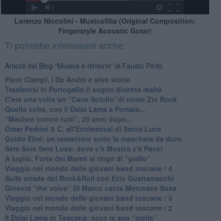
Lorenzo Niccolini - Musicofilia (Original Composition;
Fingerstyle Acoustic Gutar)
Ti potrebbe interessare anche:
Articoli dal Blog “Musica e dintorni” di Fausto Pirìto
​Piero Ciampi, i De André e altre storie
​Trasferirsi in Portogallo:il sogno diventa realtà
​C'era una volta un “Cane Sciolto”di nome Zio Rock
Quella volta, con il Dalai Lama a Pomaia...
​“Maciste contro tutti”, 25 anni dopo...
​Omar Pedrini & C. all'Ecofestival di Santa Luce
Guido Elmi: un romantico sotto la maschera da duro
Sete Soís Sete Luas: dove c'è Musica c'è Pace!
​A luglio, Forte dei Marmi si tinge di “giallo”
Viaggio nel mondo delle giovani band toscane / 4
Sulle strade del Rock&Roll con Ezio Guaitamacchi
​Ginevra “the voice” Di Marco canta Mercedes Sosa
Viaggio nel mondo delle giovani band toscane / 3
​Viaggio nel mondo delle giovani band toscane / 2
Il Dalai Lama in Toscana: ecco le sue “stelle”