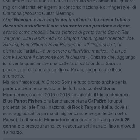
250 serate in due anni) e nel 2016 è stato selezionato fra i quattro
migliori chitarristi emergenti al concorso nazionale di “fingerstyle” di
Cremona (Acoustic Guitar Meeting).
Oggi
Niccolini è alla soglia dei trent'anni e ha speso l'ultimo
decennio a studiare il suo strumento con passione e rigore
,
avendo come modelli il blues elettrico di gente come Stevie Ray
Vaughan, Jimi Hendrix ed Eric Clapton fino ai “guitar oriented” Joe
Satriani, Paul Gilbert e Scott Henderson.
«
Il “fingerstyle
””, ha
dichiarato l'artista, «
è un genere chitarristico magico... è un po'
come suonare il pianoforte con la chitarra
». Chitarra che, aggiungo
io, diventa quasi anche una batteria di sottofondo... Sarà un
piacere, per chi andrà a sentirlo a Palaia, scoprire lui e il suo
strumento.
Ma non finisce qui. Al Circolo Soms è tutto pronto anche per la
partenza della terza edizione del fortunato contest
Soms
Experience
, che nel 2015 e 2016 ha lanciato il trio pontederese
Blue Parrot Fishes
e la band anconetana
CaPaBrò
(gruppi
proiettati poi alle Finali nazionali di
Rock Targato Italia
, dove si
sono aggiudicati la palma di miglior band emergente del nostro
Paese). Le
8 serate Eliminatorie
prenderanno il via
giovedì 26
gennaio
e proseguiranno, con cadenza settimanale, fino a giovedì
16 marzo.