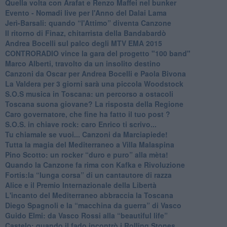
​Quella volta con Arafat e Renzo Maffei nel bunker
​Evento - Nomadi live per l'Anno del Dalai Lama
Jerì-Barsali: quando “l'Attimo” diventa Canzone
Il ritorno di Finaz, chitarrista della Bandabardò
Andrea Bocelli sul palco degli MTV EMA 2015
CONTRORADIO vince la gara del progetto "100 band"
Marco Alberti, travolto da un insolito destino
Canzoni da Oscar per Andrea Bocelli e Paola Bivona
La Valdera per 3 giorni sarà una piccola Woodstock
S.O.S musica in Toscana: un percorso a ostacoli
​Toscana suona giovane? La risposta della Regione
Caro governatore, che fine ha fatto il tuo post ?
S.O.S. in chiave rock: caro Enrico ti scrivo...
Tu chiamale se vuoi... Canzoni da Marciapiede!
​Tutta la magia del Mediterraneo a Villa Malaspina
​Pino Scotto: un rocker “duro e puro” alla mèta!
​Quando la Canzone fa rima con Kafka e Rivoluzione
​Fortis:la “lunga corsa” di un cantautore di razza
Alice e il Premio Internazionale della Libertà
​L'incanto del Mediterraneo abbraccia la Toscana
​Diego Spagnoli e la “macchina da guerra” di Vasco
​Guido Elmi: da Vasco Rossi alla “beautiful life”
​Castelo: quando il fado incontrò i Rolling Stones