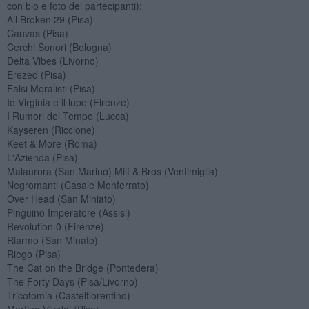
con bio e foto dei partecipanti):
All Broken 29 (Pisa)
Canvas (Pisa)
Cerchi Sonori (Bologna)
Delta Vibes (Livorno)
Erezed (Pisa)
Falsi Moralisti (Pisa)
Io Virginia e il lupo (Firenze)
I Rumori del Tempo (Lucca)
Kayseren (Riccione)
Keet & More (Roma)
L'Azienda (Pisa)
Malaurora (San Marino) Milf & Bros (Ventimiglia)
Negromanti (Casale Monferrato)
Over Head (San Miniato)
Pinguino Imperatore (Assisi)
Revolution 0 (Firenze)
Riarmo (San Minato)
Riego (Pisa)
The Cat on the Bridge (Pontedera)
The Forty Days (Pisa/Livorno)
Tricotomia (Castelfiorentino)
Martina Vivaldi (Pisa)