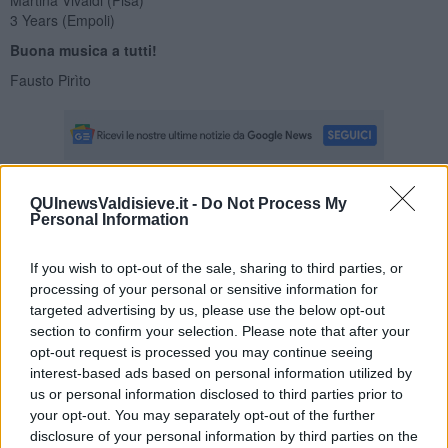
3 Years (Empoli)
Buona musica a tutti!
Fausto Pirìto
QUInewsValdisieve.it -
Do Not Process My
Se vuoi leggere le notizie principali della Toscana iscriviti alla
Personal Information
Newsletter QUInews - ToscanaMedia.
Arriva gratis tutti i giorni
alle 20:00 direttamente nella tua casella di posta.
If you wish to opt-out of the sale, sharing to third parties, or
Basta cliccare
QUI
processing of your personal or sensitive information for
targeted advertising by us, please use the below opt-out
Fotogallery
section to confirm your selection. Please note that after your
opt-out request is processed you may continue seeing
interest-based ads based on personal information utilized by
us or personal information disclosed to third parties prior to
your opt-out. You may separately opt-out of the further
disclosure of your personal information by third parties on the