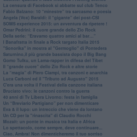
La censura di Facebook si abbatte sul club Tenco
Fabio Balzano: 10 “minestre” tra sarcasmo e poesia
Angela (Vox) Baraldi: il “gigante” dei post-CSI
​SOMS experience 2015: un avventura da ripetere !
Omar Pedrini: il cuore grande dello Zio Rock
Della serie: “Eravamo quattro amici al bar…”
I Banafratta in finale a Rock targato Italia 2015
"Sonorika" in mostra al "Germoglio" di Pontedera
​Saturnino,il più grande bassista dopo il Big Bang
​Gomo Tulku, un Lama-rapper in difesa del Tibet
​Il “grande cuore” dello Zio Rock e altre storie
La “magia” di Piero Ciampi, tra canzoni e anarchia
Luca Carboni ed il "Tributo ad Augusto" 2015
C'era una volta il Festival della canzone italiana
Bruciato vivo: le canzoni contro la guerra
40 anni di Tv Libera Livorno: festa in famiglia
Un “Breviario Partigiano” per non dimenticare
Eva & il lupo: un intreccio che viene da lontano
Un CD per la "rinascita" di Claudio Rocchi
Mozait: un ponte in musica tra Italia e Africa
Lo spettacolo, come sempre, deve continuare...
Ciao, Ambra! Non dimenticheremo il tuo sorriso