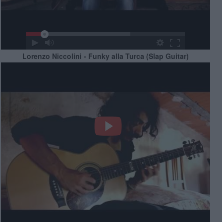
Lorenzo Niccolini - Funky alla Turca (Slap Guitar)