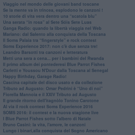
Viaggio nel mondo delle giovani band toscane
Se la mente va in trincea, esplodono le canzoni !
​10 storie di vita vera dentro una “scatola blu”
​Una serata “in rosa” al Sete Sóis Sete Luas
Ganga Radio: quando la libertà viaggia nel Web
Mariano: dal Salento alla conquista della Toscana
​Il Soms Palaia tra “fingerstyle” e rock contest
Soms Experience 2017: non c'è due senza tre!
​Leandro Barsotti tra canzoni e letteratura
​Metti una sera a cena... per i bambini del Rwanda
​Il primo album dei pontederesi Blue Parrot Fishes
Carletti e Youssou N'Dour dalla Toscana al Senegal
Happy Birthday, Garage Radio!
​Cascina capitale del disco usato e da collezione
Tributo ad Augusto: Omar Pedrini è “Uno di noi”
​Fiorella Mannoia e il XXIV Tributo ad Augusto
Il grande ritorno dell'itagnòlo Tonino Carotone
​Al via il rock contest Soms Experience 2016
​SOMS 2016: il contest e la nuova stagione live
I Blue Parrot Fishes sotto l'albero di Natale
Bruno Casini: la vita, l'amore, le canzoni
​Lungo i binari,alla conquista del Sogno Americano