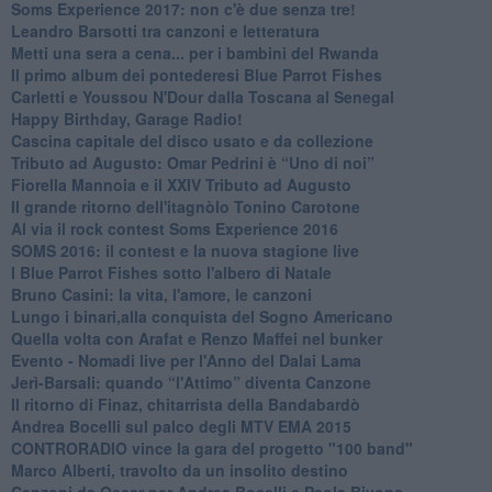
Soms Experience 2017: non c'è due senza tre!
​Leandro Barsotti tra canzoni e letteratura
​Metti una sera a cena... per i bambini del Rwanda
​Il primo album dei pontederesi Blue Parrot Fishes
Carletti e Youssou N'Dour dalla Toscana al Senegal
Happy Birthday, Garage Radio!
​Cascina capitale del disco usato e da collezione
Tributo ad Augusto: Omar Pedrini è “Uno di noi”
​Fiorella Mannoia e il XXIV Tributo ad Augusto
Il grande ritorno dell'itagnòlo Tonino Carotone
​Al via il rock contest Soms Experience 2016
​SOMS 2016: il contest e la nuova stagione live
I Blue Parrot Fishes sotto l'albero di Natale
Bruno Casini: la vita, l'amore, le canzoni
​Lungo i binari,alla conquista del Sogno Americano
​Quella volta con Arafat e Renzo Maffei nel bunker
​Evento - Nomadi live per l'Anno del Dalai Lama
Jerì-Barsali: quando “l'Attimo” diventa Canzone
Il ritorno di Finaz, chitarrista della Bandabardò
Andrea Bocelli sul palco degli MTV EMA 2015
CONTRORADIO vince la gara del progetto "100 band"
Marco Alberti, travolto da un insolito destino