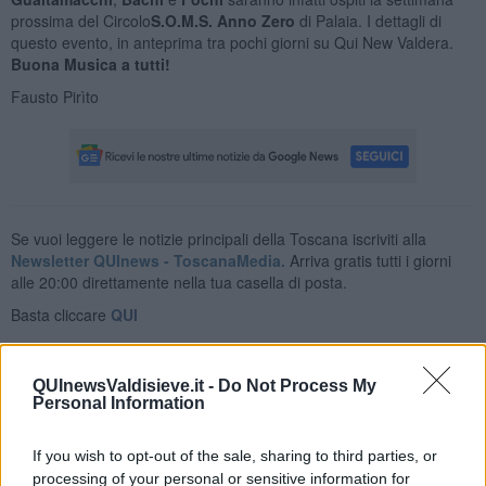
prossima del Circolo
S.O.M.S. Anno Zero
di Palaia. I dettagli di
questo evento, in anteprima tra pochi giorni su Qui New Valdera.
Buona Musica
a tutti!
Fausto Pirìto
Se vuoi leggere le notizie principali della Toscana iscriviti alla
Newsletter QUInews - ToscanaMedia.
Arriva gratis tutti i giorni
alle 20:00 direttamente nella tua casella di posta.
Basta cliccare
QUI
Fotogallery
QUInewsValdisieve.it -
Do Not Process My
Personal Information
If you wish to opt-out of the sale, sharing to third parties, or
processing of your personal or sensitive information for