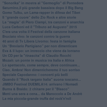
"Sonorika" in mostra al "Germoglio" di Pontedera
​Saturnino,il più grande bassista dopo il Big Bang
​Gomo Tulku, un Lama-rapper in difesa del Tibet
​Il “grande cuore” dello Zio Rock e altre storie
La “magia” di Piero Ciampi, tra canzoni e anarchia
Luca Carboni ed il "Tributo ad Augusto" 2015
C'era una volta il Festival della canzone italiana
Bruciato vivo: le canzoni contro la guerra
40 anni di Tv Libera Livorno: festa in famiglia
Un “Breviario Partigiano” per non dimenticare
Eva & il lupo: un intreccio che viene da lontano
Un CD per la "rinascita" di Claudio Rocchi
Mozait: un ponte in musica tra Italia e Africa
Lo spettacolo, come sempre, deve continuare...
Ciao, Ambra! Non dimenticheremo il tuo sorriso
Speciale Capodanno: i concerti più belli
Quando il "Rock targato Italia" suona toscano...
JIMBO Festival DUEMILA14: arrivano I Nomadi
Burns & Braido: 2 chitarre per il "Blasco"
Metti una sera a cena... da Maroccolo a De Andrè
La mia piccola-grande truffa del rock'n'roll