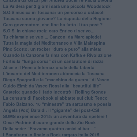
Canzoni da Oscar per Andrea Bocelli e Paola Bivona
La Valdera per 3 giorni sarà una piccola Woodstock
S.O.S musica in Toscana: un percorso a ostacoli
​Toscana suona giovane? La risposta della Regione
Caro governatore, che fine ha fatto il tuo post ?
S.O.S. in chiave rock: caro Enrico ti scrivo...
Tu chiamale se vuoi... Canzoni da Marciapiede!
​Tutta la magia del Mediterraneo a Villa Malaspina
​Pino Scotto: un rocker “duro e puro” alla mèta!
​Quando la Canzone fa rima con Kafka e Rivoluzione
​Fortis:la “lunga corsa” di un cantautore di razza
Alice e il Premio Internazionale della Libertà
​L'incanto del Mediterraneo abbraccia la Toscana
​Diego Spagnoli e la “macchina da guerra” di Vasco
​Guido Elmi: da Vasco Rossi alla “beautiful life”
​Castelo: quando il fado incontrò i Rolling Stones
La censura di Facebook si abbatte sul club Tenco
Fabio Balzano: 10 “minestre” tra sarcasmo e poesia
Angela (Vox) Baraldi: il “gigante” dei post-CSI
​SOMS experience 2015: un avventura da ripetere !
Omar Pedrini: il cuore grande dello Zio Rock
Della serie: “Eravamo quattro amici al bar…”
I Banafratta in finale a Rock targato Italia 2015