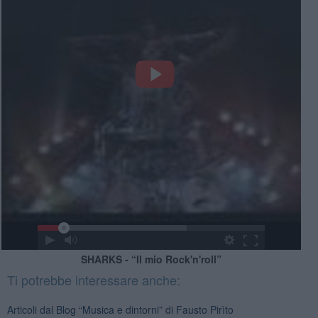
SHARKS - “Il mio Rock'n'roll”
Ti potrebbe interessare anche:
Articoli dal Blog “Musica e dintorni” di Fausto Pirìto