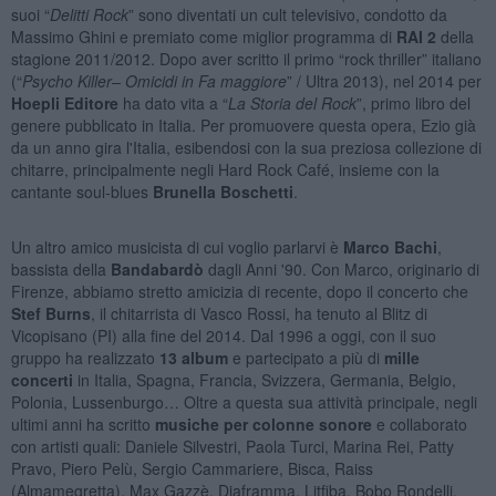
suoi “
Delitti Rock
” sono diventati un cult televisivo, condotto da
Massimo Ghini e premiato come miglior programma di
RAI 2
della
stagione 2011/2012. Dopo aver scritto il primo “rock thriller” italiano
(“
Psycho Killer– Omicidi in Fa maggiore
” / Ultra 2013), nel 2014 per
Hoepli Editore
ha dato vita a “
La Storia del Rock
”, primo libro del
genere pubblicato in Italia. Per promuovere questa opera, Ezio già
da un anno gira l'Italia, esibendosi con la sua preziosa collezione di
chitarre, principalmente negli Hard Rock Café, insieme con la
cantante soul-blues
Brunella Boschetti
.
Un altro amico musicista di cui voglio parlarvi è
Marco Bachi
,
bassista della
Bandabardò
dagli Anni '90. Con Marco, originario di
Firenze, abbiamo stretto amicizia di recente, dopo il concerto che
Stef Burns
, il chitarrista di Vasco Rossi, ha tenuto al Blitz di
Vicopisano (PI) alla fine del 2014. Dal 1996 a oggi, con il suo
gruppo ha realizzato
13 album
e partecipato a più di
mille
concerti
in Italia, Spagna, Francia, Svizzera, Germania, Belgio,
Polonia, Lussenburgo… Oltre a questa sua attività principale, negli
ultimi anni ha scritto
musiche per colonne sonore
e collaborato
con artisti quali: Daniele Silvestri, Paola Turci, Marina Rei, Patty
Pravo, Piero Pelù, Sergio Cammariere, Bisca, Raiss
(Almamegretta), Max Gazzè, Diaframma, Litfiba, Bobo Rondelli,