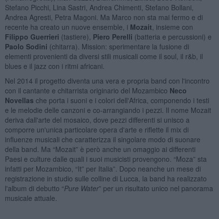
Stefano Picchi, Lina Sastri, Andrea Chimenti, Stefano Bollani,
Andrea Agresti, Petra Magoni. Ma Marco non sta mai fermo e di
recente ha creato un nuove ensemble, i
Mozait
, insieme con
Filippo Guerrieri
(tastiere),
Piero Perelli
(batteria e percussioni) e
Paolo Sodini
(chitarra). Mission: sperimentare la fusione di
elementi provenienti da diversi stili musicali come il soul, il r&b, il
blues e il jazz con i ritmi africani.
Nel 2014 il progetto diventa una vera e propria band con l'incontro
con il cantante e chitarrista originario del Mozambico
Neco
Novellas
che porta i suoni e i colori dell'Africa, componendo i testi
e le melodie delle canzoni e co-arrangiando i pezzi. Il nome Mozait
deriva dall'arte del mosaico, dove pezzi differenti si unisco a
comporre un'unica particolare opera d'arte e riflette il mix di
influenze musicali che caratterizza il singolare modo di suonare
della band. Ma “Mozait” è però anche un omaggio ai differenti
Paesi e culture dalle quali i suoi musicisti provengono. “Moza” sta
infatti per Mozambico, “It” per Italia”. Dopo neanche un mese di
registrazione in studio sulle colline di Lucca, la band ha realizzato
l'album di debutto “
Pure Water
” per un risultato unico nel panorama
musicale attuale.