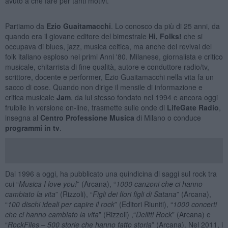
avuto a che fare per tanti motivi.
Partiamo da
Ezio Guaitamacchi
. Lo conosco da più di 25 anni, da
quando era il giovane editore del bimestrale
Hi, Folks!
che si
occupava di blues, jazz, musica celtica, ma anche del revival del
folk italiano esploso nei primi Anni '80. Milanese, giornalista e critico
musicale, chitarrista di fine qualità, autore e conduttore radio/tv,
scrittore, docente e performer, Ezio Guaitamacchi nella vita fa un
sacco di cose. Quando non dirige il mensile di informazione e
critica musicale
Jam
, da lui stesso fondato nel 1994 e ancora oggi
fruibile in versione on-line, trasmette sulle onde di
LifeGate Radio
,
insegna al
Centro Professione Musica
di Milano o conduce
programmi in tv
.
Dal 1996 a oggi, ha pubblicato una quindicina di saggi sul rock tra
cui “
Musica I love you!
” (Arcana), “
1000 canzoni che ci hanno
cambiato la vita
” (Rizzoli), “
Figli dei fiori figli di Satana
” (Arcana),
“
100 dischi ideali per capire il rock
” (Editori Riuniti), “
1000 concerti
che ci hanno cambiato la vita
” (Rizzoli) ,“
Delitti Rock
” (Arcana) e
“
RockFiles – 500 storie che hanno fatto storia
” (Arcana). Nel 2011, i