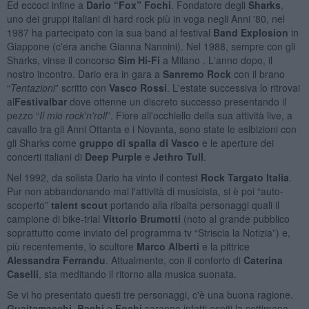
Ed eccoci infine a
Dario “Fox” Fochi
. Fondatore degli
Sharks
,
uno dei gruppi italiani di hard rock più in voga negli Anni '80, nel
1987 ha partecipato con la sua band al festival
Band Explosion
in
Giappone (c'era anche Gianna Nannini). Nel 1988, sempre con gli
Sharks, vinse il concorso
Sim Hi-Fi
a Milano . L'anno dopo, il
nostro incontro. Dario era in gara a
Sanremo Rock
con il brano
“
Tentazioni
” scritto con
Vasco Rossi
. L'estate successiva lo ritrovai
al
Festivalbar
dove ottenne un discreto successo presentando il
pezzo “
Il mio rock'n'roll
”. Fiore all'occhiello della sua attività live, a
cavallo tra gli Anni Ottanta e i Novanta, sono state le esibizioni con
gli Sharks come
gruppo di spalla di Vasco
e le aperture dei
concerti italiani di
Deep Purple
e
Jethro Tull
.
Nel 1992, da solista Dario ha vinto il contest
Rock Targato Italia
.
Pur non abbandonando mai l'attività di musicista, si è poi “auto-
scoperto”
talent scout
portando alla ribalta personaggi quali il
campione di bike-trial
Vittorio Brumotti
(noto al grande pubblico
soprattutto come inviato del programma tv “Striscia la Notizia”) e,
più recentemente, lo scultore
Marco Alberti
e la pittrice
Alessandra Ferrandu
. Attualmente, con il conforto di
Caterina
Caselli
, sta meditando il ritorno alla musica suonata.
Se vi ho presentato questi tre personaggi, c'è una buona ragione.
Guaitamacchi
,
Bachi
e
Fochi
saranno infatti ospiti la settimana