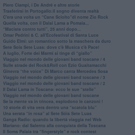
​Piero Ciampi, i De André e altre storie
​Trasferirsi in Portogallo:il sogno diventa realtà
​C'era una volta un “Cane Sciolto”di nome Zio Rock
Quella volta, con il Dalai Lama a Pomaia...
​“Maciste contro tutti”, 25 anni dopo...
​Omar Pedrini & C. all'Ecofestival di Santa Luce
Guido Elmi: un romantico sotto la maschera da duro
Sete Soís Sete Luas: dove c'è Musica c'è Pace!
​A luglio, Forte dei Marmi si tinge di “giallo”
Viaggio nel mondo delle giovani band toscane / 4
Sulle strade del Rock&Roll con Ezio Guaitamacchi
​Ginevra “the voice” Di Marco canta Mercedes Sosa
Viaggio nel mondo delle giovani band toscane / 3
​Viaggio nel mondo delle giovani band toscane / 2
Il Dalai Lama in Toscana: ecco le sue “stelle”
Viaggio nel mondo delle giovani band toscane
Se la mente va in trincea, esplodono le canzoni !
​10 storie di vita vera dentro una “scatola blu”
​Una serata “in rosa” al Sete Sóis Sete Luas
Ganga Radio: quando la libertà viaggia nel Web
Mariano: dal Salento alla conquista della Toscana
​Il Soms Palaia tra “fingerstyle” e rock contest