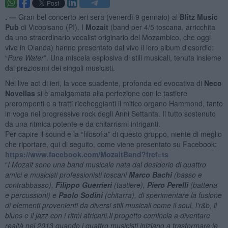
. —
Gran bel concerto ieri sera (venerdì 9 gennaio) al
Blitz Music
Pub
di Vicopisano (PI). I
Mozait
(band per 4/5 toscana, arricchita
da uno straordinario vocalist originario del Mozambico, che oggi
vive in Olanda) hanno presentato dal vivo il loro album d'esordio:
“
Pure Water
”. Una miscela esplosiva di stili musicali, tenuta insieme
dai preziosimi dei singoli musicisti.
Nel live act di ieri, la voce suadente, profonda ed evocativa di
Neco
Novellas
si è amalgamata alla perfezione con le tastiere
prorompenti e a tratti riecheggianti il mitico organo Hammond, tanto
in voga nel progressive rock degli Anni Settanta. Il tutto sostenuto
da una ritmica potente e da chitarrismi intriganti.
Per capire il sound e la “filosofia” di questo gruppo, niente di meglio
che riportare, qui di seguito, come viene presentato su Facebook:
https://www.facebook.com/MozaitBand?fref=ts
“
I M
ozait sono una band musicale nata dal desiderio di quattro
amici e musicisti professionisti toscani
Marco Bachi
(basso e
contrabbasso),
Filippo Guerrieri
(tastiere),
P
iero Perelli
(batteria
e percussioni) e
Paolo Sodini
(chitarra), di sperimentare la fusione
di elementi provenienti da diversi stili musicali come il soul, l'r&b, il
blues e il jazz con i ritmi africani.
Il progetto comincia a diventare
realtà nel 2013 quando i quattro musicisti iniziano a trasformare
le