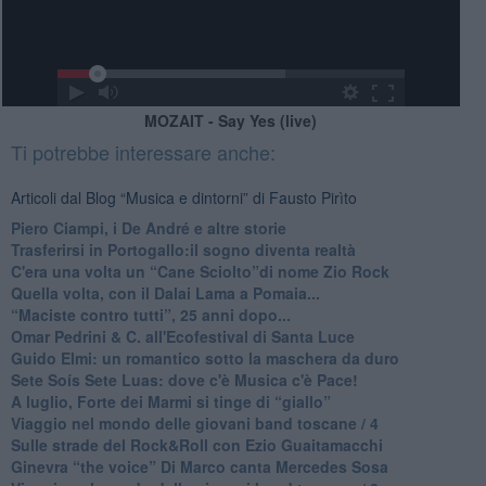
MOZAIT - Say Yes (live)
Ti potrebbe interessare anche:
Articoli dal Blog “Musica e dintorni” di Fausto Pirìto
​Piero Ciampi, i De André e altre storie
​Trasferirsi in Portogallo:il sogno diventa realtà
​C'era una volta un “Cane Sciolto”di nome Zio Rock
Quella volta, con il Dalai Lama a Pomaia...
​“Maciste contro tutti”, 25 anni dopo...
​Omar Pedrini & C. all'Ecofestival di Santa Luce
Guido Elmi: un romantico sotto la maschera da duro
Sete Soís Sete Luas: dove c'è Musica c'è Pace!
​A luglio, Forte dei Marmi si tinge di “giallo”
Viaggio nel mondo delle giovani band toscane / 4
Sulle strade del Rock&Roll con Ezio Guaitamacchi
​Ginevra “the voice” Di Marco canta Mercedes Sosa