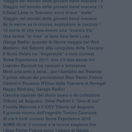
Viaggio nel mondo delle giovani band toscane / 3
​Viaggio nel mondo delle giovani band toscane / 2
Il Dalai Lama in Toscana: ecco le sue “stelle”
Viaggio nel mondo delle giovani band toscane
Se la mente va in trincea, esplodono le canzoni !
​10 storie di vita vera dentro una “scatola blu”
​Una serata “in rosa” al Sete Sóis Sete Luas
Ganga Radio: quando la libertà viaggia nel Web
Mariano: dal Salento alla conquista della Toscana
​Il Soms Palaia tra “fingerstyle” e rock contest
Soms Experience 2017: non c'è due senza tre!
​Leandro Barsotti tra canzoni e letteratura
​Metti una sera a cena... per i bambini del Rwanda
​Il primo album dei pontederesi Blue Parrot Fishes
Carletti e Youssou N'Dour dalla Toscana al Senegal
Happy Birthday, Garage Radio!
​Cascina capitale del disco usato e da collezione
Tributo ad Augusto: Omar Pedrini è “Uno di noi”
​Fiorella Mannoia e il XXIV Tributo ad Augusto
Il grande ritorno dell'itagnòlo Tonino Carotone
​Al via il rock contest Soms Experience 2016
​SOMS 2016: il contest e la nuova stagione live
I Blue Parrot Fishes sotto l'albero di Natale