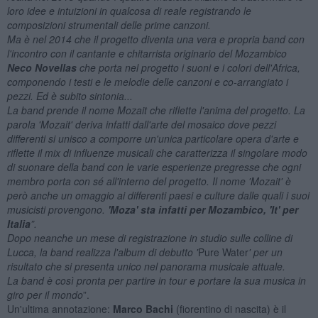
loro idee e intuizioni in qualcosa di reale registrando le
composizioni strumentali delle prime canzoni.
Ma è nel 2014 che il progetto diventa una vera e propria band con
l'incontro con il cantante e chitarrista originario del Mozambico
Neco Novellas
che porta nel progetto i suoni e i colori dell'Africa,
componendo i testi e le melodie delle canzoni e co-arrangiato i
pezzi. Ed è subito sintonia...
La band prende il nome Mozait che riflette l'anima del progetto. La
parola 'Mozait' deriva infatti dall'arte del mosaico dove pezzi
differenti si unisco a comporre un'unica particolare opera d'arte e
riflette il mix di influenze musicali che caratterizza il singolare modo
di suonare della band con le varie esperienze pregresse che ogni
membro porta con sé all'interno del progetto. Il nome 'Mozait' è
però anche un omaggio ai differenti paesi e culture dalle quali i suoi
musicisti provengono.
'Moza' sta infatti per Mozambico, 'It' per
Italia
”.
Dopo neanche un mese di registrazione in studio sulle colline di
Lucca, la band realizza l'album di debutto '
Pure Water
' per un
risultato che si presenta unico nel panorama musicale attuale.
La band è così pronta per partire in tour e portare la sua musica in
giro per il mondo
”.
Un'ultima annotazione:
Marco Bachi
(fiorentino di nascita) è il