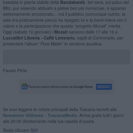
bassista in pianta stabile della
Bandabardò
. Ieri sera, sul palco del
Blitz, pur essendo abituato a platee ben più numerose, è apparso
estremamente emozionato... ma il pubblico (comunque nutrito: la
sala era praticamente piena) ha ripagato lui e la band intera con il
calore e la partecipazione che questo “progetto-Mozait” merita.
Oggi (sabato 10 gennaio) i
Mozait
saranno dalle 17 alle 19 a
Luccalibri Libreria - Caffè Letterario
, ospiti di Controradio, per
presentare l'album “
Pure Water
” in versione acustica.
Fausto Pirìto
Se vuoi leggere le notizie principali della Toscana iscriviti alla
Newsletter QUInews - ToscanaMedia.
Arriva gratis tutti i giorni
alle 20:00 direttamente nella tua casella di posta.
Basta cliccare
QUI