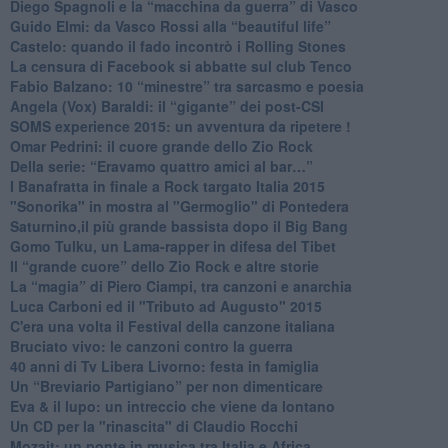
​Diego Spagnoli e la “macchina da guerra” di Vasco
​Guido Elmi: da Vasco Rossi alla “beautiful life”
​Castelo: quando il fado incontrò i Rolling Stones
La censura di Facebook si abbatte sul club Tenco
Fabio Balzano: 10 “minestre” tra sarcasmo e poesia
Angela (Vox) Baraldi: il “gigante” dei post-CSI
​SOMS experience 2015: un avventura da ripetere !
Omar Pedrini: il cuore grande dello Zio Rock
Della serie: “Eravamo quattro amici al bar…”
I Banafratta in finale a Rock targato Italia 2015
"Sonorika" in mostra al "Germoglio" di Pontedera
​Saturnino,il più grande bassista dopo il Big Bang
​Gomo Tulku, un Lama-rapper in difesa del Tibet
​Il “grande cuore” dello Zio Rock e altre storie
La “magia” di Piero Ciampi, tra canzoni e anarchia
Luca Carboni ed il "Tributo ad Augusto" 2015
C'era una volta il Festival della canzone italiana
Bruciato vivo: le canzoni contro la guerra
40 anni di Tv Libera Livorno: festa in famiglia
Un “Breviario Partigiano” per non dimenticare
Eva & il lupo: un intreccio che viene da lontano
Un CD per la "rinascita" di Claudio Rocchi
Mozait: un ponte in musica tra Italia e Africa