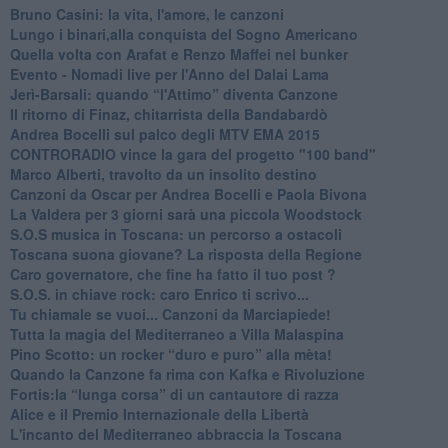
Bruno Casini: la vita, l'amore, le canzoni
​Lungo i binari,alla conquista del Sogno Americano
​Quella volta con Arafat e Renzo Maffei nel bunker
​Evento - Nomadi live per l'Anno del Dalai Lama
Jerì-Barsali: quando “l'Attimo” diventa Canzone
Il ritorno di Finaz, chitarrista della Bandabardò
Andrea Bocelli sul palco degli MTV EMA 2015
CONTRORADIO vince la gara del progetto "100 band"
Marco Alberti, travolto da un insolito destino
Canzoni da Oscar per Andrea Bocelli e Paola Bivona
La Valdera per 3 giorni sarà una piccola Woodstock
S.O.S musica in Toscana: un percorso a ostacoli
​Toscana suona giovane? La risposta della Regione
Caro governatore, che fine ha fatto il tuo post ?
S.O.S. in chiave rock: caro Enrico ti scrivo...
Tu chiamale se vuoi... Canzoni da Marciapiede!
​Tutta la magia del Mediterraneo a Villa Malaspina
​Pino Scotto: un rocker “duro e puro” alla mèta!
​Quando la Canzone fa rima con Kafka e Rivoluzione
​Fortis:la “lunga corsa” di un cantautore di razza
Alice e il Premio Internazionale della Libertà
​L'incanto del Mediterraneo abbraccia la Toscana