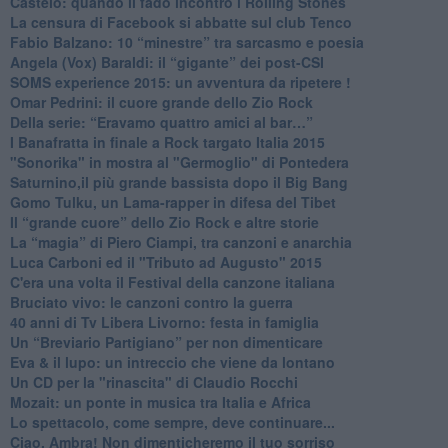
​Castelo: quando il fado incontrò i Rolling Stones
La censura di Facebook si abbatte sul club Tenco
Fabio Balzano: 10 “minestre” tra sarcasmo e poesia
Angela (Vox) Baraldi: il “gigante” dei post-CSI
​SOMS experience 2015: un avventura da ripetere !
Omar Pedrini: il cuore grande dello Zio Rock
Della serie: “Eravamo quattro amici al bar…”
I Banafratta in finale a Rock targato Italia 2015
"Sonorika" in mostra al "Germoglio" di Pontedera
​Saturnino,il più grande bassista dopo il Big Bang
​Gomo Tulku, un Lama-rapper in difesa del Tibet
​Il “grande cuore” dello Zio Rock e altre storie
La “magia” di Piero Ciampi, tra canzoni e anarchia
Luca Carboni ed il "Tributo ad Augusto" 2015
C'era una volta il Festival della canzone italiana
Bruciato vivo: le canzoni contro la guerra
40 anni di Tv Libera Livorno: festa in famiglia
Un “Breviario Partigiano” per non dimenticare
Eva & il lupo: un intreccio che viene da lontano
Un CD per la "rinascita" di Claudio Rocchi
Mozait: un ponte in musica tra Italia e Africa
Lo spettacolo, come sempre, deve continuare...
Ciao, Ambra! Non dimenticheremo il tuo sorriso