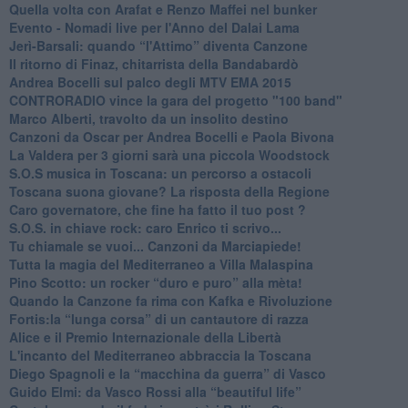
​Quella volta con Arafat e Renzo Maffei nel bunker
​Evento - Nomadi live per l'Anno del Dalai Lama
Jerì-Barsali: quando “l'Attimo” diventa Canzone
Il ritorno di Finaz, chitarrista della Bandabardò
Andrea Bocelli sul palco degli MTV EMA 2015
CONTRORADIO vince la gara del progetto "100 band"
Marco Alberti, travolto da un insolito destino
Canzoni da Oscar per Andrea Bocelli e Paola Bivona
La Valdera per 3 giorni sarà una piccola Woodstock
S.O.S musica in Toscana: un percorso a ostacoli
​Toscana suona giovane? La risposta della Regione
Caro governatore, che fine ha fatto il tuo post ?
S.O.S. in chiave rock: caro Enrico ti scrivo...
Tu chiamale se vuoi... Canzoni da Marciapiede!
​Tutta la magia del Mediterraneo a Villa Malaspina
​Pino Scotto: un rocker “duro e puro” alla mèta!
​Quando la Canzone fa rima con Kafka e Rivoluzione
​Fortis:la “lunga corsa” di un cantautore di razza
Alice e il Premio Internazionale della Libertà
​L'incanto del Mediterraneo abbraccia la Toscana
​Diego Spagnoli e la “macchina da guerra” di Vasco
​Guido Elmi: da Vasco Rossi alla “beautiful life”