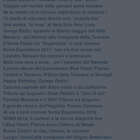
Viaggio nel mondo delle giovani band toscane
Se la mente va in trincea, esplodono le canzoni !
​10 storie di vita vera dentro una “scatola blu”
​Una serata “in rosa” al Sete Sóis Sete Luas
Ganga Radio: quando la libertà viaggia nel Web
Mariano: dal Salento alla conquista della Toscana
​Il Soms Palaia tra “fingerstyle” e rock contest
Soms Experience 2017: non c'è due senza tre!
​Leandro Barsotti tra canzoni e letteratura
​Metti una sera a cena... per i bambini del Rwanda
​Il primo album dei pontederesi Blue Parrot Fishes
Carletti e Youssou N'Dour dalla Toscana al Senegal
Happy Birthday, Garage Radio!
​Cascina capitale del disco usato e da collezione
Tributo ad Augusto: Omar Pedrini è “Uno di noi”
​Fiorella Mannoia e il XXIV Tributo ad Augusto
Il grande ritorno dell'itagnòlo Tonino Carotone
​Al via il rock contest Soms Experience 2016
​SOMS 2016: il contest e la nuova stagione live
I Blue Parrot Fishes sotto l'albero di Natale
Bruno Casini: la vita, l'amore, le canzoni
​Lungo i binari,alla conquista del Sogno Americano