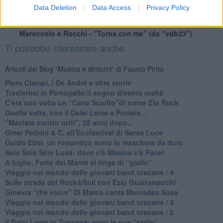
Data Deletion
Data Access
Privacy Policy
Maroccolo e Rocchi - "Torna con me" (da "vdb23”)
Ti potrebbe interessare anche:
Articoli dal Blog “Musica e dintorni” di Fausto Pirìto
​Piero Ciampi, i De André e altre storie
​Trasferirsi in Portogallo:il sogno diventa realtà
​C'era una volta un “Cane Sciolto”di nome Zio Rock
Quella volta, con il Dalai Lama a Pomaia...
​“Maciste contro tutti”, 25 anni dopo...
​Omar Pedrini & C. all'Ecofestival di Santa Luce
Guido Elmi: un romantico sotto la maschera da duro
Sete Soís Sete Luas: dove c'è Musica c'è Pace!
​A luglio, Forte dei Marmi si tinge di “giallo”
Viaggio nel mondo delle giovani band toscane / 4
Sulle strade del Rock&Roll con Ezio Guaitamacchi
​Ginevra “the voice” Di Marco canta Mercedes Sosa
Viaggio nel mondo delle giovani band toscane / 3
​Viaggio nel mondo delle giovani band toscane / 2
Il Dalai Lama in Toscana: ecco le sue “stelle”