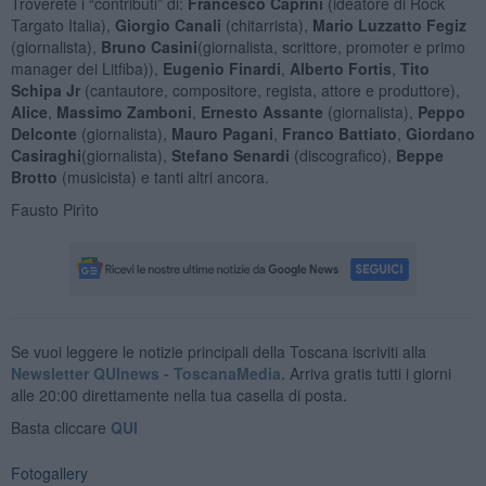
Troverete i “contributi” di:
Francesco Caprini
(ideatore di Rock
Targato Italia),
Giorgio Canali
(chitarrista),
Mario Luzzatto Fegiz
(giornalista),
Bruno Casini
(giornalista, scrittore, promoter e primo
manager dei Litfiba)),
Eugenio Finardi
,
Alberto Fortis
,
Tito
Schipa Jr
(cantautore, compositore, regista, attore e produttore),
Alice
,
Massimo Zamboni
,
Ernesto Assante
(giornalista),
Peppo
Delconte
(giornalista),
Mauro Pagani
,
Franco Battiato
,
Giordano
Casiraghi
(giornalista),
Stefano Senardi
(discografico),
Beppe
Brotto
(musicista) e tanti altri ancora.
Fausto Pirìto
Se vuoi leggere le notizie principali della Toscana iscriviti alla
Newsletter QUInews - ToscanaMedia.
Arriva gratis tutti i giorni
alle 20:00 direttamente nella tua casella di posta.
Basta cliccare
QUI
Fotogallery