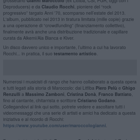
grossetano
Gianni Maroccolo
(ex Litfiba, CSI, PGR, oggi con i
Deproducers) e da
Claudio Rocchi
, pioniere del “rock
progressivo” targato Anni '70, scomparso nell’estate del 2013.
L'album, pubblicato nel 2013 in tiratura limitata (mille copie) grazie
a una operazione di “crowdfunding” (finanziamento collettivo),
finalmente avrà anche una distribuzione tradizionale e capillare
curata da Alkemi/Ala Bianca e Kiver.
Un disco davvero unico e importante, l’ultimo a cui ha lavorato
Rocchi... in pratica, il suo
testamento artistico
.
Numerosi i musicisti di rango che hanno collaborato a questa opera
e tutti legati alla storia di Maroccolo: dai Litfiba
Piero Pelù
e
Ghigo
Renzulli
a
Massimo Zamboni
,
Cristina Donà
,
Franco Battiato
,
fino al cantante, chitarrista e scrittore
Cristiano Godano
.
Collegandovi al link qui sotto, potrete vedere e ascoltare tutti i
videomessaggi che una serie di artisti e amici ha dedicato a questa
iniziativa e al ricordo di Rocchi:
https://www.youtube.com/user/maroccologianni
.