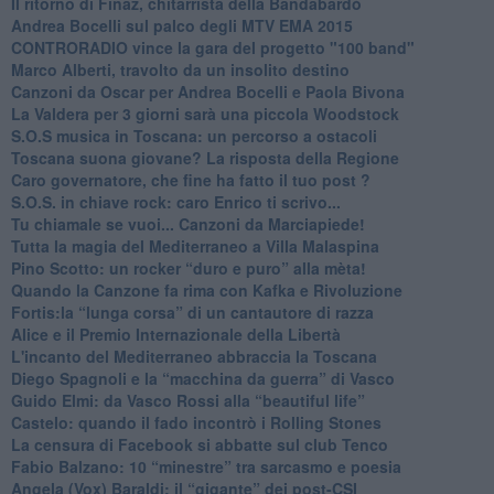
Il ritorno di Finaz, chitarrista della Bandabardò
Andrea Bocelli sul palco degli MTV EMA 2015
CONTRORADIO vince la gara del progetto "100 band"
Marco Alberti, travolto da un insolito destino
Canzoni da Oscar per Andrea Bocelli e Paola Bivona
La Valdera per 3 giorni sarà una piccola Woodstock
S.O.S musica in Toscana: un percorso a ostacoli
​Toscana suona giovane? La risposta della Regione
Caro governatore, che fine ha fatto il tuo post ?
S.O.S. in chiave rock: caro Enrico ti scrivo...
Tu chiamale se vuoi... Canzoni da Marciapiede!
​Tutta la magia del Mediterraneo a Villa Malaspina
​Pino Scotto: un rocker “duro e puro” alla mèta!
​Quando la Canzone fa rima con Kafka e Rivoluzione
​Fortis:la “lunga corsa” di un cantautore di razza
Alice e il Premio Internazionale della Libertà
​L'incanto del Mediterraneo abbraccia la Toscana
​Diego Spagnoli e la “macchina da guerra” di Vasco
​Guido Elmi: da Vasco Rossi alla “beautiful life”
​Castelo: quando il fado incontrò i Rolling Stones
La censura di Facebook si abbatte sul club Tenco
Fabio Balzano: 10 “minestre” tra sarcasmo e poesia
Angela (Vox) Baraldi: il “gigante” dei post-CSI