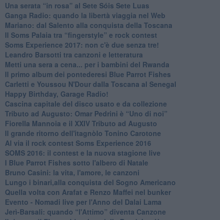
​Una serata “in rosa” al Sete Sóis Sete Luas
Ganga Radio: quando la libertà viaggia nel Web
Mariano: dal Salento alla conquista della Toscana
​Il Soms Palaia tra “fingerstyle” e rock contest
Soms Experience 2017: non c'è due senza tre!
​Leandro Barsotti tra canzoni e letteratura
​Metti una sera a cena... per i bambini del Rwanda
​Il primo album dei pontederesi Blue Parrot Fishes
Carletti e Youssou N'Dour dalla Toscana al Senegal
Happy Birthday, Garage Radio!
​Cascina capitale del disco usato e da collezione
Tributo ad Augusto: Omar Pedrini è “Uno di noi”
​Fiorella Mannoia e il XXIV Tributo ad Augusto
Il grande ritorno dell'itagnòlo Tonino Carotone
​Al via il rock contest Soms Experience 2016
​SOMS 2016: il contest e la nuova stagione live
I Blue Parrot Fishes sotto l'albero di Natale
Bruno Casini: la vita, l'amore, le canzoni
​Lungo i binari,alla conquista del Sogno Americano
​Quella volta con Arafat e Renzo Maffei nel bunker
​Evento - Nomadi live per l'Anno del Dalai Lama
Jerì-Barsali: quando “l'Attimo” diventa Canzone