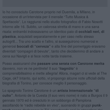
Io ho conosciuto Carotone proprio nel Duemila, a MIlano, in
occasione di un'intervista per il mensile “Tutto Musica &
Spettacolo”. Lo raggiunsi nello studio fotografico di Fabio Nosotti
intorno alle 16. Subito, un calorosa stretta di mano e una sana
risata: entrambi indossavamo un identico paio di
occhiali neri, di
plastica
, acquistati separatamente e per caso nello stesso
autogrill... Tra uno scatto e l'altro, si susseguirono numerosi e
generosi
boccali di “cerveza”
e alla fine del pomeriggio eravamo
diventati “compagni di bevute”, tanto che decidemmo di andare a
cena sui Navigli e si fece notte tarda insieme.
Posso assicurarvi che
passare una serata con Carotone merita
davvero, non ve ne pentirete! Il suo “
itagnòlo
” è
comprensibilissimo e mette allegria! Allora, magari ci si vede al The
Cage, ok? Intanto, qui sotto, vi propongo alcune note ufficiali della
biografia di Tonino, per conosce meglio il personaggio.
Lo spagnolo Tonino Carotone è un
artista internazionale “di
culto”
. Antonio de la Cuesta (il suo vero nome) è nato a Burgos il 9
gennaio 1970 ed è cresciuto in un sobborgo di Pamplona
ascoltando le “radio rebelde en vivo”, suonando in gruppi
punk-
trash
senza disdegnare la TV, assorbendo così le atmosfere dei