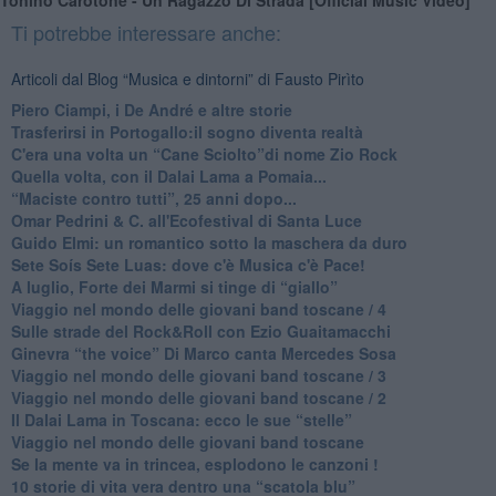
Tonino Carotone - Un Ragazzo Di Strada [Official Music Video]
Ti potrebbe interessare anche:
Articoli dal Blog “Musica e dintorni” di Fausto Pirìto
​Piero Ciampi, i De André e altre storie
​Trasferirsi in Portogallo:il sogno diventa realtà
​C'era una volta un “Cane Sciolto”di nome Zio Rock
Quella volta, con il Dalai Lama a Pomaia...
​“Maciste contro tutti”, 25 anni dopo...
​Omar Pedrini & C. all'Ecofestival di Santa Luce
Guido Elmi: un romantico sotto la maschera da duro
Sete Soís Sete Luas: dove c'è Musica c'è Pace!
​A luglio, Forte dei Marmi si tinge di “giallo”
Viaggio nel mondo delle giovani band toscane / 4
Sulle strade del Rock&Roll con Ezio Guaitamacchi
​Ginevra “the voice” Di Marco canta Mercedes Sosa
Viaggio nel mondo delle giovani band toscane / 3
​Viaggio nel mondo delle giovani band toscane / 2
Il Dalai Lama in Toscana: ecco le sue “stelle”
Viaggio nel mondo delle giovani band toscane
Se la mente va in trincea, esplodono le canzoni !
​10 storie di vita vera dentro una “scatola blu”