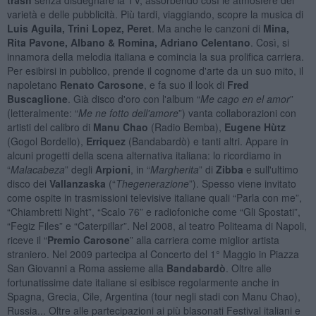
varietà e delle pubblicità. Più tardi, viaggiando, scopre la musica di
Luis Aguila, Trini Lopez, Peret
. Ma anche le canzoni di
Mina,
Rita Pavone, Albano & Romina, Adriano Celentano
. Così, si
innamora della melodia italiana e comincia la sua prolifica carriera.
Per esibirsi in pubblico, prende il cognome d'arte da un suo mito, il
napoletano
Renato Carosone
, e fa suo il look di
Fred
Buscaglione
. Già disco d'oro con l'album “
Me cago en el amor
”
(letteralmente: “
Me ne fotto dell'amore
”) vanta collaborazioni con
artisti del calibro di
Manu Chao
(Radio Bemba),
Eugene Hùtz
(Gogol Bordello),
Erriquez
(Bandabardò) e tanti altri. Appare in
alcuni progetti della scena alternativa italiana: lo ricordiamo in
“
Malacabeza
” degli
Arpioni
, in “
Margherita
” di
Zibba
e sull'ultimo
disco dei
Vallanzaska
(“
Thegenerazione
”). Spesso viene invitato
come ospite in trasmissioni televisive italiane quali “Parla con me”,
“Chiambretti Night”, “Scalo 76” e radiofoniche come “Gli Spostati”,
“Fegiz Files” e “Caterpillar”. Nel 2008, al teatro Politeama di Napoli,
riceve il “
Premio Carosone
” alla carriera come miglior artista
straniero. Nel 2009 partecipa al Concerto del 1° Maggio in Piazza
San Giovanni a Roma assieme alla
Bandabardò
. Oltre alle
fortunatissime date italiane si esibisce regolarmente anche in
Spagna, Grecia, Cile, Argentina (tour negli stadi con Manu Chao),
Russia... Oltre alle partecipazioni ai più blasonati Festival italiani e