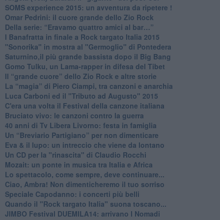
​SOMS experience 2015: un avventura da ripetere !
Omar Pedrini: il cuore grande dello Zio Rock
Della serie: “Eravamo quattro amici al bar…”
I Banafratta in finale a Rock targato Italia 2015
"Sonorika" in mostra al "Germoglio" di Pontedera
​Saturnino,il più grande bassista dopo il Big Bang
​Gomo Tulku, un Lama-rapper in difesa del Tibet
​Il “grande cuore” dello Zio Rock e altre storie
La “magia” di Piero Ciampi, tra canzoni e anarchia
Luca Carboni ed il "Tributo ad Augusto" 2015
C'era una volta il Festival della canzone italiana
Bruciato vivo: le canzoni contro la guerra
40 anni di Tv Libera Livorno: festa in famiglia
Un “Breviario Partigiano” per non dimenticare
Eva & il lupo: un intreccio che viene da lontano
Un CD per la "rinascita" di Claudio Rocchi
Mozait: un ponte in musica tra Italia e Africa
Lo spettacolo, come sempre, deve continuare...
Ciao, Ambra! Non dimenticheremo il tuo sorriso
Speciale Capodanno: i concerti più belli
Quando il "Rock targato Italia" suona toscano...
JIMBO Festival DUEMILA14: arrivano I Nomadi