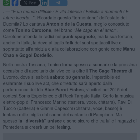
. —
“
È un mondo difficile / È vita intensa / Felicità a momenti / E
futuro incerto...
”. Ricordate questo “tormentone” dell'estate del
Duemila? Lo cantava
Antonio de la Cuesta
, meglio conosciuto
come
Tonino Carotone
, nel brano “
Me cago en el amor
”.
Carotone affonda le radici nel
punk spagnolo
, ma la sua fortuna,
anche in Italia, la deve al taglio
folk
dei suoi spettacoli live e
soprattutto all'amicizia e alla collaborazione con gente come
Manu
Chao
e
Gogol Bordello
.
Nella nostra Toscana, Tonino torna spesso a suonare e la prossima
occasione di ascoltarlo dal vivo ce la offre il
The Cage Theatre
di
Livorno, dove si esibirà
sabato 30 gennaio
. Imperdibile ed
esilarante il suo live act, che oltretutto sarà aperto dalla
performance del trio
Blue Parrot Fishes
, vincitori nel 2015 del
contest Soms Experience e di Rock Targato Italia. Certo la musica
elettro-pop di Francesco Marino (tastiera, voce, chitarra), Ravi Di
Tuccio (batteria) e Gianni Capecchi (chitarra, voce, basso) è
lontana mille miglia dal sound del cantante di Pamplona. Ma
spesso
la “diversità” unisce
e sono sicuro che tra lui e i ragazzi di
Pontedera si creerà un bel feeling.