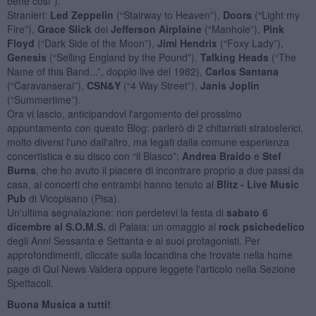
bene così”).
Stranieri:
Led Zeppelin
(“Stairway to Heaven”),
Doors
(“Light my
Fire”),
Grace Slick
dei
Jefferson Airplaine
(“Manhole”),
Pink
Floyd
(“Dark Side of the Moon”),
Jimi Hendrix
(“Foxy Lady”),
Genesis
(“Selling England by the Pound”),
Talking Heads
(“The
Name of this Band...”, doppio live del 1982),
Carlos Santana
(“Caravanserai”),
CSN&Y
(“4 Way Street”),
Janis Joplin
(“Summertime”).
Ora vi lascio, anticipandovi l'argomento del prossimo
appuntamento con questo Blog: parlerò di 2 chitarristi stratosferici,
molto diversi l'uno dall'altro, ma legati dalla comune esperienza
concertistica e su disco con “il Blasco”:
Andrea Braido
e
Stef
Burns
, che ho avuto il piacere di incontrare proprio a due passi da
casa, ai concerti che entrambi hanno tenuto al
Blitz - Live Music
Pub
di Vicopisano (Pisa).
Un'ultima segnalazione: non perdetevi la festa di
sabato 6
dicembre al S.O.M.S.
di Palaia: un omaggio al
rock psichedelico
degli Anni Sessanta e Settanta e ai suoi protagonisti. Per
approfondimenti, cliccate sulla locandina che trovate nella home
page di Qui News Valdera oppure leggete l'articolo nella Sezione
Spettacoli.
Buona Musica a tutti!