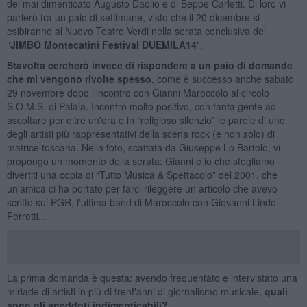
del mai dimenticato Augusto Daolio e di Beppe Carletti. Di loro vi
parlerò tra un paio di settimane, visto che il 20 dicembre si
esibiranno al Nuovo Teatro Verdi nella serata conclusiva del
"
JIMBO Montecatini Festival DUEMILA14
".
Stavolta cercherò invece di rispondere a un paio di domande
che mi vengono rivolte spesso
, come è successo anche sabato
29 novembre dopo l'incontro con Gianni Maroccolo al circolo
S.O.M.S. di Palaia. Incontro molto positivo, con tanta gente ad
ascoltare per oltre un'ora e in “religioso silenzio” le parole di uno
degli artisti più rappresentativi della scena rock (e non solo) di
matrice toscana. Nella foto, scattata da Giuseppe Lo Bartolo, vi
propongo un momento della serata: Gianni e io che sfogliamo
divertiti una copia di “Tutto Musica & Spettacolo” del 2001, che
un'amica ci ha portato per farci rileggere un articolo che avevo
scritto sui PGR, l'ultima band di Maroccolo con Giovanni Lindo
Ferretti...
La prima domanda è questa: avendo frequentato e intervistato una
miriade di artisti in più di trent'anni di giornalismo musicale,
quali
sono gli aneddoti indimenticabili?