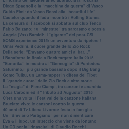
​L'incanto del Mediterraneo abbraccia la Toscana
​Diego Spagnoli e la “macchina da guerra” di Vasco
​Guido Elmi: da Vasco Rossi alla “beautiful life”
​Castelo: quando il fado incontrò i Rolling Stones
La censura di Facebook si abbatte sul club Tenco
Fabio Balzano: 10 “minestre” tra sarcasmo e poesia
Angela (Vox) Baraldi: il “gigante” dei post-CSI
​SOMS experience 2015: un avventura da ripetere !
Omar Pedrini: il cuore grande dello Zio Rock
Della serie: “Eravamo quattro amici al bar…”
I Banafratta in finale a Rock targato Italia 2015
"Sonorika" in mostra al "Germoglio" di Pontedera
​Saturnino,il più grande bassista dopo il Big Bang
​Gomo Tulku, un Lama-rapper in difesa del Tibet
​Il “grande cuore” dello Zio Rock e altre storie
La “magia” di Piero Ciampi, tra canzoni e anarchia
Luca Carboni ed il "Tributo ad Augusto" 2015
C'era una volta il Festival della canzone italiana
Bruciato vivo: le canzoni contro la guerra
40 anni di Tv Libera Livorno: festa in famiglia
Un “Breviario Partigiano” per non dimenticare
Eva & il lupo: un intreccio che viene da lontano
Un CD per la "rinascita" di Claudio Rocchi