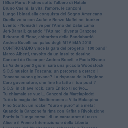
I Blue Parrot Fishes sotto l'albero di Natale
Bruno Casini: la vita, l'amore, le canzoni
​Lungo i binari,alla conquista del Sogno Americano
​Quella volta con Arafat e Renzo Maffei nel bunker
​Evento - Nomadi live per l'Anno del Dalai Lama
Jerì-Barsali: quando “l'Attimo” diventa Canzone
Il ritorno di Finaz, chitarrista della Bandabardò
Andrea Bocelli sul palco degli MTV EMA 2015
CONTRORADIO vince la gara del progetto "100 band"
Marco Alberti, travolto da un insolito destino
Canzoni da Oscar per Andrea Bocelli e Paola Bivona
La Valdera per 3 giorni sarà una piccola Woodstock
S.O.S musica in Toscana: un percorso a ostacoli
​Toscana suona giovane? La risposta della Regione
Caro governatore, che fine ha fatto il tuo post ?
S.O.S. in chiave rock: caro Enrico ti scrivo...
Tu chiamale se vuoi... Canzoni da Marciapiede!
​Tutta la magia del Mediterraneo a Villa Malaspina
​Pino Scotto: un rocker “duro e puro” alla mèta!
​Quando la Canzone fa rima con Kafka e Rivoluzione
​Fortis:la “lunga corsa” di un cantautore di razza
Alice e il Premio Internazionale della Libertà