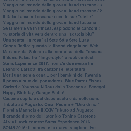
Viaggio nel mondo delle giovani band toscane / 3
​Viaggio nel mondo delle giovani band toscane / 2
Il Dalai Lama in Toscana: ecco le sue “stelle”
Viaggio nel mondo delle giovani band toscane
Se la mente va in trincea, esplodono le canzoni !
​10 storie di vita vera dentro una “scatola blu”
​Una serata “in rosa” al Sete Sóis Sete Luas
Ganga Radio: quando la libertà viaggia nel Web
Mariano: dal Salento alla conquista della Toscana
​Il Soms Palaia tra “fingerstyle” e rock contest
Soms Experience 2017: non c'è due senza tre!
​Leandro Barsotti tra canzoni e letteratura
​Metti una sera a cena... per i bambini del Rwanda
​Il primo album dei pontederesi Blue Parrot Fishes
Carletti e Youssou N'Dour dalla Toscana al Senegal
Happy Birthday, Garage Radio!
​Cascina capitale del disco usato e da collezione
Tributo ad Augusto: Omar Pedrini è “Uno di noi”
​Fiorella Mannoia e il XXIV Tributo ad Augusto
Il grande ritorno dell'itagnòlo Tonino Carotone
​Al via il rock contest Soms Experience 2016
​SOMS 2016: il contest e la nuova stagione live