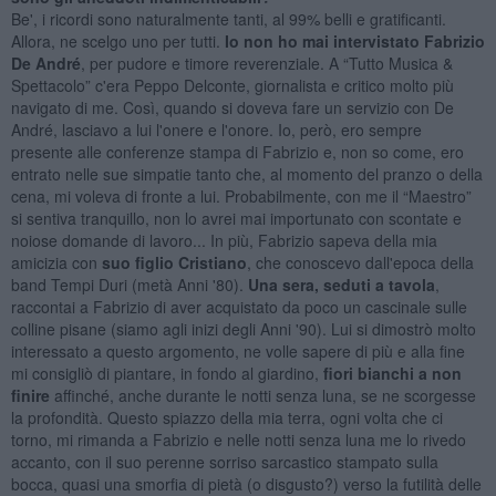
Be', i ricordi sono naturalmente tanti, al 99% belli e gratificanti.
Allora, ne scelgo uno per tutti.
Io non ho mai intervistato Fabrizio
De André
, per pudore e timore reverenziale. A “Tutto Musica &
Spettacolo” c'era Peppo Delconte, giornalista e critico molto più
navigato di me. Così, quando si doveva fare un servizio con De
André, lasciavo a lui l'onere e l'onore. Io, però, ero sempre
presente alle conferenze stampa di Fabrizio e, non so come, ero
entrato nelle sue simpatie tanto che, al momento del pranzo o della
cena, mi voleva di fronte a lui. Probabilmente, con me il “Maestro”
si sentiva tranquillo, non lo avrei mai importunato con scontate e
noiose domande di lavoro... In più, Fabrizio sapeva della mia
amicizia con
suo figlio Cristiano
, che conoscevo dall'epoca della
band Tempi Duri (metà Anni '80).
Una sera, seduti a tavola
,
raccontai a Fabrizio di aver acquistato da poco un cascinale sulle
colline pisane (siamo agli inizi degli Anni '90). Lui si dimostrò molto
interessato a questo argomento, ne volle sapere di più e alla fine
mi consigliò di piantare, in fondo al giardino,
fiori bianchi a non
finire
affinché, anche durante le notti senza luna, se ne scorgesse
la profondità. Questo spiazzo della mia terra, ogni volta che ci
torno, mi rimanda a Fabrizio e nelle notti senza luna me lo rivedo
accanto, con il suo perenne sorriso sarcastico stampato sulla
bocca, quasi una smorfia di pietà (o disgusto?) verso la futilità delle