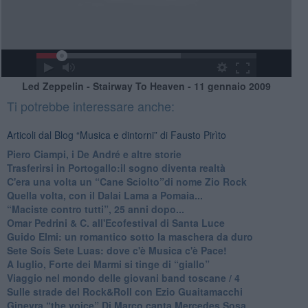
Led Zeppelin - Stairway To Heaven - 11 gennaio 2009
Ti potrebbe interessare anche:
Articoli dal Blog “Musica e dintorni” di Fausto Pirìto
​Piero Ciampi, i De André e altre storie
​Trasferirsi in Portogallo:il sogno diventa realtà
​C'era una volta un “Cane Sciolto”di nome Zio Rock
Quella volta, con il Dalai Lama a Pomaia...
​“Maciste contro tutti”, 25 anni dopo...
​Omar Pedrini & C. all'Ecofestival di Santa Luce
Guido Elmi: un romantico sotto la maschera da duro
Sete Soís Sete Luas: dove c'è Musica c'è Pace!
​A luglio, Forte dei Marmi si tinge di “giallo”
Viaggio nel mondo delle giovani band toscane / 4
Sulle strade del Rock&Roll con Ezio Guaitamacchi
​Ginevra “the voice” Di Marco canta Mercedes Sosa