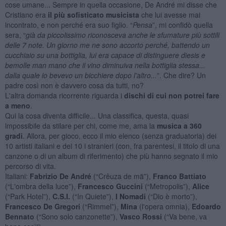
cose umane... Sempre in quella occasione, De André mi disse che
Cristiano era
il più sofisticato musicista
che lui avesse mai
incontrato, e non perché era suo figlio. “
Pensa
”, mi confidò quella
sera, “
già da piccolissimo riconosceva anche le sfumature più sottili
delle 7 note. Un giorno me ne sono accorto perché, battendo un
cucchiaio su una bottiglia, lui era capace di distinguere diesis e
bemolle man mano che il vino diminuiva nella bottiglia
stessa
...
dalla quale io bevevo un bicchiere dopo l'altro...
”. Che dire? Un
padre così non è davvero cosa da tutti, no?
L'altra domanda ricorrente riguarda i
dischi di cui non potrei fare
a meno
.
Qui la cosa diventa difficile... Una classifica, questa, quasi
impossibile da stilare per chi, come me, ama la
musica a 360
gradi
. Allora, per gioco, ecco il mio elenco (senza graduatoria) dei
10 artisti italiani e dei 10 i stranieri (con, fra parentesi, il titolo di una
canzone o di un album di riferimento) che più hanno segnato il mio
percorso di vita.
Italiani:
Fabrizio De André
(“Crêuza de mä”),
Franco Battiato
(“L'ombra della luce”),
Francesco Guccini
(“Metropolis”),
Alice
(“Park Hotel”),
C.S.I.
(“In Quiete”),
I Nomadi
(“Dio è morto”),
Francesco De Gregori
(“Rimmel”),
Mina
(l'opera omnia),
Edoardo
Bennato
(“Sono solo canzonette”),
Vasco Rossi
(“Va bene, va