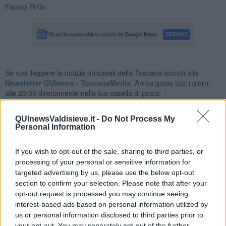
Fausto Pirìto
Se vuoi leggere le notizie principali della Toscana iscriviti alla
Newsletter QUInews - ToscanaMedia.
Arriva gratis tutti i giorni
alle 20:00 direttamente nella tua casella di posta.
Basta cliccare
QUI
QUInewsValdisieve.it -
Do Not Process My
Personal Information
Videogallery
If you wish to opt-out of the sale, sharing to third parties, or
processing of your personal or sensitive information for
targeted advertising by us, please use the below opt-out
section to confirm your selection. Please note that after your
opt-out request is processed you may continue seeing
interest-based ads based on personal information utilized by
us or personal information disclosed to third parties prior to
your opt-out. You may separately opt-out of the further