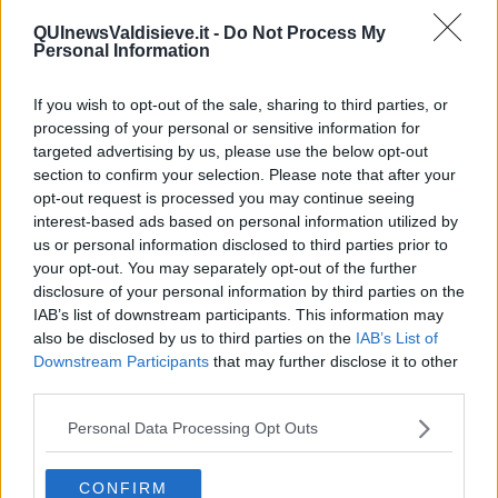
“POCHI ELETTI” POSSANO DISTRICARSI TRA I MEANDRI
QUInewsValdisieve.it -
Do Not Process My
DELLA COMUNICAZIONE DELLA REGIONE TOSCANA
...
Personal Information
SINCERAMENTE, NON SO COME ANDRA' A FINIRE QUESTA
STORIA... SO SOLO CHE TUTTO MI APPARE MOLTO, MOLTO
COMPLICATO...
If you wish to opt-out of the sale, sharing to third parties, or
BUONA MUSICA!
processing of your personal or sensitive information for
Ps - Se ne avete voglia, seguitemi anche sulla
pagina FB: “La
targeted advertising by us, please use the below opt-out
Toscana suona giovane?”
section to confirm your selection. Please note that after your
opt-out request is processed you may continue seeing
interest-based ads based on personal information utilized by
us or personal information disclosed to third parties prior to
Fausto Pirìto
your opt-out. You may separately opt-out of the further
disclosure of your personal information by third parties on the
IAB’s list of downstream participants. This information may
also be disclosed by us to third parties on the
IAB’s List of
Downstream Participants
that may further disclose it to other
third parties.
Se vuoi leggere le notizie principali della Toscana iscriviti alla
Personal Data Processing Opt Outs
Newsletter QUInews - ToscanaMedia.
Arriva gratis tutti i giorni
alle 20:00 direttamente nella tua casella di posta.
CONFIRM
Basta cliccare
QUI