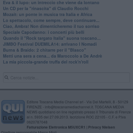
Eva & il lupo: un intreccio che viene da lontano
Un CD per la "rinascita" di Claudio Rocchi
Mozait: un ponte in musica tra Italia e Africa
Lo spettacolo, come sempre, deve continuare...
Ciao, Ambra! Non dimenticheremo il tuo sorriso
Speciale Capodanno: i concerti più belli
Quando il "Rock targato Italia" suona toscano...
JIMBO Festival DUEMILA14: arrivano I Nomadi
Burns & Braido: 2 chitarre per il "Blasco"
Metti una sera a cena... da Maroccolo a De Andrè
La mia piccola-grande truffa del rock'n'roll
Editore Toscana Media Channel srl - Via Dei Martelli, 8 - 50129
FIRENZE - info@toscanamediachannel.it. TOSCANA MEDIA
NEWS quotidiano on line registrato presso il Tribunale di Firenze
al n. 5935 del 27.09.2013. Iscrizione ROC 22105 - C.F. e P.Iva
0620787048
Fatturazione Elettronica M5UXCR1 |
Privacy Nielsen
Direttore responsabile Marco Migli