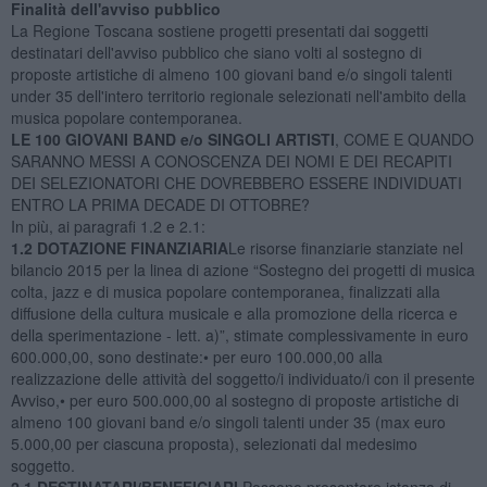
Finalità dell'avviso pubblico
La Regione Toscana sostiene progetti presentati dai soggetti
destinatari dell'avviso pubblico che siano volti al sostegno di
proposte artistiche di almeno 100 giovani band e/o singoli talenti
under 35 dell'intero territorio regionale selezionati nell'ambito della
musica popolare contemporanea.
LE 100 GIOVANI BAND e/o SINGOLI ARTISTI
, COME E QUANDO
SARANNO MESSI A CONOSCENZA DEI NOMI E DEI RECAPITI
DEI SELEZIONATORI CHE DOVREBBERO ESSERE INDIVIDUATI
ENTRO LA PRIMA DECADE DI OTTOBRE?
In più, ai paragrafi 1.2 e 2.1:
1.2 DOTAZIONE FINANZIARIA
Le risorse finanziarie stanziate nel
bilancio 2015 per la linea di azione “Sostegno dei progetti di musica
colta, jazz e di musica popolare contemporanea, finalizzati alla
diffusione della cultura musicale e alla promozione della ricerca e
della sperimentazione - lett. a)”, stimate complessivamente in euro
600.000,00, sono destinate:• per euro 100.000,00 alla
realizzazione delle attività del soggetto/i individuato/i con il presente
Avviso,• per euro 500.000,00 al sostegno di proposte artistiche di
almeno 100 giovani band e/o singoli talenti under 35 (max euro
5.000,00 per ciascuna proposta), selezionati dal medesimo
soggetto.
2.1 DESTINATARI/BENEFICIARI
Possono presentare istanza di