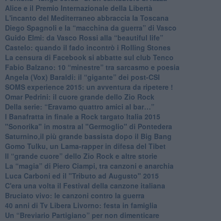
Alice e il Premio Internazionale della Libertà
​L'incanto del Mediterraneo abbraccia la Toscana
​Diego Spagnoli e la “macchina da guerra” di Vasco
​Guido Elmi: da Vasco Rossi alla “beautiful life”
​Castelo: quando il fado incontrò i Rolling Stones
La censura di Facebook si abbatte sul club Tenco
Fabio Balzano: 10 “minestre” tra sarcasmo e poesia
Angela (Vox) Baraldi: il “gigante” dei post-CSI
​SOMS experience 2015: un avventura da ripetere !
Omar Pedrini: il cuore grande dello Zio Rock
Della serie: “Eravamo quattro amici al bar…”
I Banafratta in finale a Rock targato Italia 2015
"Sonorika" in mostra al "Germoglio" di Pontedera
​Saturnino,il più grande bassista dopo il Big Bang
​Gomo Tulku, un Lama-rapper in difesa del Tibet
​Il “grande cuore” dello Zio Rock e altre storie
La “magia” di Piero Ciampi, tra canzoni e anarchia
Luca Carboni ed il "Tributo ad Augusto" 2015
C'era una volta il Festival della canzone italiana
Bruciato vivo: le canzoni contro la guerra
40 anni di Tv Libera Livorno: festa in famiglia
Un “Breviario Partigiano” per non dimenticare