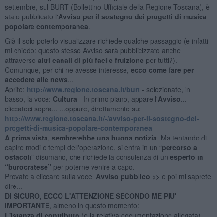
settembre, sul BURT (Bollettino Ufficiale della Regione Toscana), è
stato pubblicato l'
Avviso per il sostegno dei progetti di musica
popolare contemporanea
.
Già il solo poterlo visualizzare richiede qualche passaggio (e infatti
mi chiedo: questo stesso Avviso sarà pubblicizzato anche
attraverso
altri canali di più facile fruizione
per tutti?).
Comunque, per chi ne avesse interesse,
ecco come fare per
accedere alle news
...
Aprite:
http://www.regione.toscana.it/burt
- selezionate, in
basso, la voce:
Cultura
- In primo piano, appare l'
Avviso
...
cliccateci sopra... ...oppure, direttamente su:
http://www.regione.toscana.it/-/avviso-per-il-sostegno-dei-
progetti-di-musica-popolare-contemporanea
A prima vista, sembrerebbe una buona notizia
. Ma tentando di
capire modi e tempi dell'operazione, si entra in un “
percorso a
ostacoli
” disumano, che richiede la consulenza di un
esperto in
“burocratese”
per poterne venire a capo.
Provate a cliccare sulla voce:
Avviso pubblico >>
e poi mi saprete
dire...
DI SICURO, ECCO L'ATTENZIONE SECONDO ME PIU'
IMPORTANTE
, almeno in questo momento:
L'istanza di contributo
(e la relativa documentazione allegata)