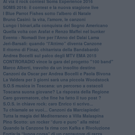
​Al via il rock contest Soms Experience 2016
​SOMS 2016: il contest e la nuova stagione live
I Blue Parrot Fishes sotto l'albero di Natale
Bruno Casini: la vita, l'amore, le canzoni
​Lungo i binari,alla conquista del Sogno Americano
​Quella volta con Arafat e Renzo Maffei nel bunker
​Evento - Nomadi live per l'Anno del Dalai Lama
Jerì-Barsali: quando “l'Attimo” diventa Canzone
Il ritorno di Finaz, chitarrista della Bandabardò
Andrea Bocelli sul palco degli MTV EMA 2015
CONTRORADIO vince la gara del progetto "100 band"
Marco Alberti, travolto da un insolito destino
Canzoni da Oscar per Andrea Bocelli e Paola Bivona
La Valdera per 3 giorni sarà una piccola Woodstock
S.O.S musica in Toscana: un percorso a ostacoli
​Toscana suona giovane? La risposta della Regione
Caro governatore, che fine ha fatto il tuo post ?
S.O.S. in chiave rock: caro Enrico ti scrivo...
Tu chiamale se vuoi... Canzoni da Marciapiede!
​Tutta la magia del Mediterraneo a Villa Malaspina
​Pino Scotto: un rocker “duro e puro” alla mèta!
​Quando la Canzone fa rima con Kafka e Rivoluzione
​Fortis:la “lunga corsa” di un cantautore di razza