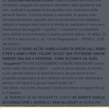
contributo i soggetti che operano nel settore dello spettacolo dal
vivo, costituiti in qualsiasi forma giuridica (con esclusione delle
persone fisiche), in forma singola o associata (in questo caso
formalizzata tramite apposito atto di convenzione che stabilisce
obblighi e impegni delle parti e le attività da realizzare in comune e
l'indicazione del soggetto “Capofila”). I requisiti di ammissibilità
sono definiti conformemente a quanto previsto dall’art. 40 della L.R.
21/2010 e dal comma 5, art. 15 del Regolamento – DPGR n. 22/R
del 6/6/2011.
DUNQUE
CI SONO ALTRI 100MILA EURO DI SPESA (ALL'ANNO
E PER 5 ANNI?) PER I TALENT SCOUT (MA POTREBBE ANCHE
ESSERE UNA SOLA PERSONA, COME SI EVINCE DA QUEL
“soggetto/i”?)
CHE DOVREBBERO ESSERE INDIVIDUATI (come
scritto nella mail della Fabbri) “...entro la prima decade di ottobre...
a cui i giovani talenti e le band dovranno far pervenire le loro
proposte progettuali e le loro richieste tecniche e che selezionerà
almeno 100 band e/o giovani talenti under 35”?
Cari lettori, non credo che siate riusciti ad arrivare a leggere fin qui
e vi capisco...
...
IL TUTTO
(E VE NE RENDERETE CONTO
SE AVRETE VOGLIA
DI CONSULTARE L'AVVISO E I VARI ALLEGATI
IN VERSIONE
INTEGRALE)
SEMBRA CONGEGNATO AFFINCHE' SOLO