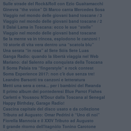
Sulle strade del Rock&Roll con Ezio Guaitamacchi
​Ginevra “the voice” Di Marco canta Mercedes Sosa
Viaggio nel mondo delle giovani band toscane / 3
​Viaggio nel mondo delle giovani band toscane / 2
Il Dalai Lama in Toscana: ecco le sue “stelle”
Viaggio nel mondo delle giovani band toscane
Se la mente va in trincea, esplodono le canzoni !
​10 storie di vita vera dentro una “scatola blu”
​Una serata “in rosa” al Sete Sóis Sete Luas
Ganga Radio: quando la libertà viaggia nel Web
Mariano: dal Salento alla conquista della Toscana
​Il Soms Palaia tra “fingerstyle” e rock contest
Soms Experience 2017: non c'è due senza tre!
​Leandro Barsotti tra canzoni e letteratura
​Metti una sera a cena... per i bambini del Rwanda
​Il primo album dei pontederesi Blue Parrot Fishes
Carletti e Youssou N'Dour dalla Toscana al Senegal
Happy Birthday, Garage Radio!
​Cascina capitale del disco usato e da collezione
Tributo ad Augusto: Omar Pedrini è “Uno di noi”
​Fiorella Mannoia e il XXIV Tributo ad Augusto
Il grande ritorno dell'itagnòlo Tonino Carotone