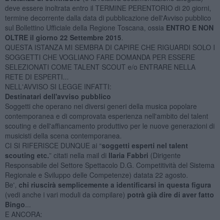
deve essere inoltrata entro il TERMINE PERENTORIO di 20 giorni,
termine decorrente dalla data di pubblicazione dell'Avviso pubblico
sul Bollettino Ufficiale della Regione Toscana, ossia
ENTRO E NON
OLTRE il giorno 22 Settembre 2015
.
QUESTA ISTANZA MI SEMBRA DI CAPIRE CHE RIGUARDI SOLO I
SOGGETTI CHE VOGLIANO FARE DOMANDA PER ESSERE
SELEZIONATI COME TALENT SCOUT e/o ENTRARE NELLA
RETE DI ESPERTI...
NELL'AVVISO SI LEGGE INFATTI:
Destinatari dell'avviso pubblico
Soggetti che operano nei diversi generi della musica popolare
contemporanea e di comprovata esperienza nell'ambito del talent
scouting e dell'affiancamento produttivo per le nuove generazioni di
musicisti della scena contemporanea.
CI SI RIFERISCE DUNQUE ai “
soggetti esperti nel talent
scouting etc.
” citati nella mail di
Ilaria Fabbri
(Dirigente
Responsabile del Settore Spettacolo D.G. Competitività del Sistema
Regionale e Sviluppo delle Competenze) datata 22 agosto.
Be',
chi riuscirà semplicemente a identificarsi in questa figura
(vedi anche i vari moduli da compilare)
potrà già dire di aver fatto
Bingo
...
E ANCORA: