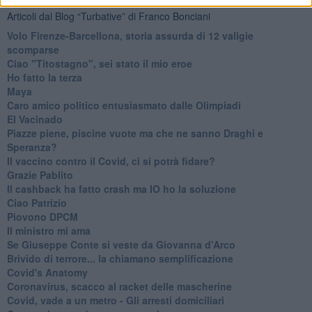
Articoli dal Blog “Turbative” di Franco Bonciani
Volo Firenze-Barcellona, storia assurda di 12 valigie
scomparse
Ciao "Titostagno", sei stato il mio eroe
Ho fatto la terza
Maya
Caro amico politico entusiasmato dalle Olimpiadi
El Vacinado
Piazze piene, piscine vuote ma che ne sanno Draghi e
Speranza?
​Il vaccino contro il Covid, ci si potrà fidare?
Grazie Pablito
Il cashback ha fatto crash ma IO ho la soluzione
Ciao Patrizio
Piovono DPCM
Il ministro mi ama
Se Giuseppe Conte si veste da Giovanna d'Arco
Brivido di terrore... la chiamano semplificazione
Covid's Anatomy
Coronavirus, scacco al racket delle mascherine
Covid, vade a un metro - Gli arresti domiciliari