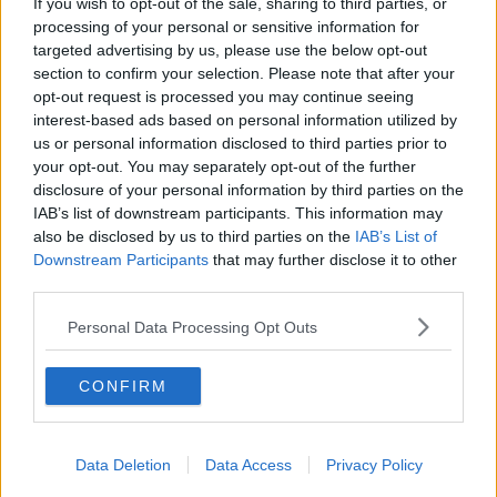
If you wish to opt-out of the sale, sharing to third parties, or
masse
buttandola in caciara da problemi più gravi. Basterebbe
processing of your personal or sensitive information for
poco, non parlarne, smorzare la luce dei riflettori su qualche
targeted advertising by us, please use the below opt-out
personaggio per mettere in risalto particolari importanti, e i
valori
,
section to confirm your selection. Please note that after your
quelli
veri
.
opt-out request is processed you may continue seeing
Se Cattelan voleva farci capire che
siamo noi a dare valore
a
interest-based ads based on personal information utilized by
certe persone e situazioni,
viva la sua banana
: in definitiva, anche
us or personal information disclosed to third parties prior to
se ci ritroviamo circondati da banane,
sta a noi
farne l’uso
your opt-out. You may separately opt-out of the further
migliore
. Evitando di
scivolare
sulle bucce.
disclosure of your personal information by third parties on the
IAB’s list of downstream participants. This information may
Franco Bonciani
also be disclosed by us to third parties on the
IAB’s List of
Downstream Participants
that may further disclose it to other
third parties.
Personal Data Processing Opt Outs
Se vuoi leggere le notizie principali della Toscana iscriviti alla
Newsletter QUInews - ToscanaMedia.
Arriva gratis tutti i giorni
CONFIRM
alle 20:00 direttamente nella tua casella di posta.
Basta cliccare
QUI
Data Deletion
Data Access
Privacy Policy
Ti potrebbe interessare anche: