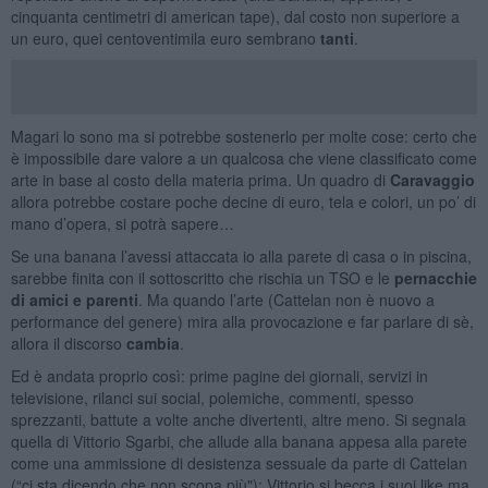
cinquanta centimetri di american tape), dal costo non superiore a
un euro, quei centoventimila euro sembrano
tanti
.
Magari lo sono ma si potrebbe sostenerlo per molte cose: certo che
è impossibile dare valore a un qualcosa che viene classificato come
arte in base al costo della materia prima. Un quadro di
Caravaggio
allora potrebbe costare poche decine di euro, tela e colori, un po’ di
mano d’opera, si potrà sapere…
Se una banana l’avessi attaccata io alla parete di casa o in piscina,
sarebbe finita con il sottoscritto che rischia un TSO e le
pernacchie
di amici e parenti
. Ma quando l’arte (Cattelan non è nuovo a
performance del genere) mira alla provocazione e far parlare di sè,
allora il discorso
cambia
.
Ed è andata proprio così: prime pagine dei giornali, servizi in
televisione, rilanci sui social, polemiche, commenti, spesso
sprezzanti, battute a volte anche divertenti, altre meno. Si segnala
quella di Vittorio Sgarbi, che allude alla banana appesa alla parete
come una ammissione di desistenza sessuale da parte di Cattelan
(“ci sta dicendo che non scopa più"): Vittorio si becca i suoi like ma