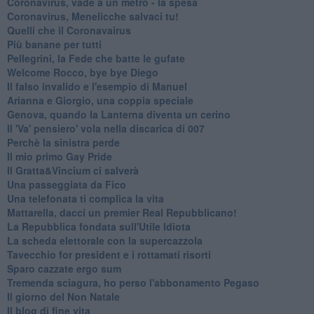
Coronavirus, vade a un metro - la spesa
Coronavirus, Menelicche salvaci tu!
Quelli che il Coronavairus
Più banane per tutti
Pellegrini, la Fede che batte le gufate
Welcome Rocco, bye bye Diego
Il falso invalido e l'esempio di Manuel
Arianna e Giorgio, una coppia speciale
Genova, quando la Lanterna diventa un cerino
Il 'Va' pensiero' vola nella discarica di 007
Perchè la sinistra perde
Il mio primo Gay Pride
Il Gratta&Vincium ci salverà
Una passeggiata da Fico
Una telefonata ti complica la vita
Mattarella, dacci un premier Real Repubblicano!
La Repubblica fondata sull'Utile Idiota
La scheda elettorale con la supercazzola
Tavecchio for president e i rottamati risorti
Sparo cazzate ergo sum
Tremenda sciagura, ho perso l'abbonamento Pegaso
Il giorno del Non Natale
Il blog di fine vita