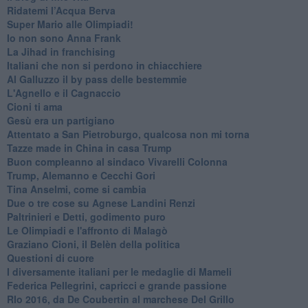
​Ridatemi l’Acqua Berva
Super Mario alle Olimpiadi!
Io non sono Anna Frank
​La Jihad in franchising
Italiani che non si perdono in chiacchiere
Al Galluzzo il by pass delle bestemmie
L'Agnello e il Cagnaccio
Cioni ti ama
​Gesù era un partigiano
Attentato a San Pietroburgo, qualcosa non mi torna
Tazze made in China in casa Trump
Buon compleanno al sindaco Vivarelli Colonna
Trump, Alemanno e Cecchi Gori
Tina Anselmi, come si cambia
Due o tre cose su Agnese Landini Renzi
Paltrinieri e Detti, godimento puro
Le Olimpiadi e l'affronto di Malagò
Graziano Cioni, il Belèn della politica
Questioni di cuore
I diversamente italiani per le medaglie di Mameli
Federica Pellegrini, capricci e grande passione
RIo 2016, da De Coubertin al marchese Del Grillo