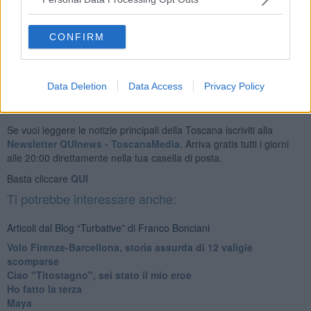
CONFIRM
Franco Bonciani
Data Deletion
Data Access
Privacy Policy
Se vuoi leggere le notizie principali della Toscana iscriviti alla
Newsletter QUInews - ToscanaMedia.
Arriva gratis tutti i giorni
alle 20:00 direttamente nella tua casella di posta.
Basta cliccare
QUI
Ti potrebbe interessare anche:
Articoli dal Blog “Turbative” di Franco Bonciani
Volo Firenze-Barcellona, storia assurda di 12 valigie
scomparse
Ciao "Titostagno", sei stato il mio eroe
Ho fatto la terza
Maya