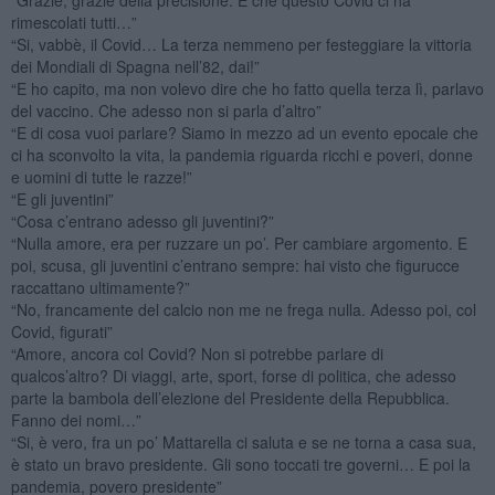
rimescolati tutti…”
“Si, vabbè, il Covid… La terza nemmeno per festeggiare la vittoria
dei Mondiali di Spagna nell’82, dai!”
“E ho capito, ma non volevo dire che ho fatto quella terza lì, parlavo
del vaccino. Che adesso non si parla d’altro”
“E di cosa vuoi parlare? Siamo in mezzo ad un evento epocale che
ci ha sconvolto la vita, la pandemia riguarda ricchi e poveri, donne
e uomini di tutte le razze!”
“E gli juventini”
“Cosa c’entrano adesso gli juventini?”
“Nulla amore, era per ruzzare un po’. Per cambiare argomento. E
poi, scusa, gli juventini c’entrano sempre: hai visto che figurucce
raccattano ultimamente?”
“No, francamente del calcio non me ne frega nulla. Adesso poi, col
Covid, figurati”
“Amore, ancora col Covid? Non si potrebbe parlare di
qualcos’altro? Di viaggi, arte, sport, forse di politica, che adesso
parte la bambola dell’elezione del Presidente della Repubblica.
Fanno dei nomi…”
“Si, è vero, fra un po’ Mattarella ci saluta e se ne torna a casa sua,
è stato un bravo presidente. Gli sono toccati tre governi… E poi la
pandemia, povero presidente”