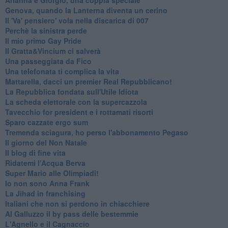
Genova, quando la Lanterna diventa un cerino
Il 'Va' pensiero' vola nella discarica di 007
Perchè la sinistra perde
Il mio primo Gay Pride
Il Gratta&Vincium ci salverà
Una passeggiata da Fico
Una telefonata ti complica la vita
Mattarella, dacci un premier Real Repubblicano!
La Repubblica fondata sull'Utile Idiota
La scheda elettorale con la supercazzola
Tavecchio for president e i rottamati risorti
Sparo cazzate ergo sum
Tremenda sciagura, ho perso l'abbonamento Pegaso
Il giorno del Non Natale
Il blog di fine vita
​Ridatemi l’Acqua Berva
Super Mario alle Olimpiadi!
Io non sono Anna Frank
​La Jihad in franchising
Italiani che non si perdono in chiacchiere
Al Galluzzo il by pass delle bestemmie
L'Agnello e il Cagnaccio