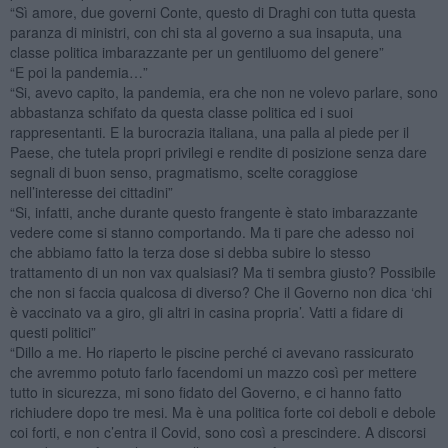
“Sì amore, due governi Conte, questo di Draghi con tutta questa
paranza di ministri, con chi sta al governo a sua insaputa, una
classe politica imbarazzante per un gentiluomo del genere”
“E poi la pandemia…”
“Si, avevo capito, la pandemia, era che non ne volevo parlare, sono
abbastanza schifato da questa classe politica ed i suoi
rappresentanti. E la burocrazia italiana, una palla al piede per il
Paese, che tutela propri privilegi e rendite di posizione senza dare
segnali di buon senso, pragmatismo, scelte coraggiose
nell’interesse dei cittadini”
“Si, infatti, anche durante questo frangente è stato imbarazzante
vedere come si stanno comportando. Ma ti pare che adesso noi
che abbiamo fatto la terza dose si debba subire lo stesso
trattamento di un non vax qualsiasi? Ma ti sembra giusto? Possibile
che non si faccia qualcosa di diverso? Che il Governo non dica ‘chi
è vaccinato va a giro, gli altri in casina propria’. Vatti a fidare di
questi politici”
“Dillo a me. Ho riaperto le piscine perché ci avevano rassicurato
che avremmo potuto farlo facendomi un mazzo così per mettere
tutto in sicurezza, mi sono fidato del Governo, e ci hanno fatto
richiudere dopo tre mesi. Ma è una politica forte coi deboli e debole
coi forti, e non c’entra il Covid, sono così a prescindere. A discorsi