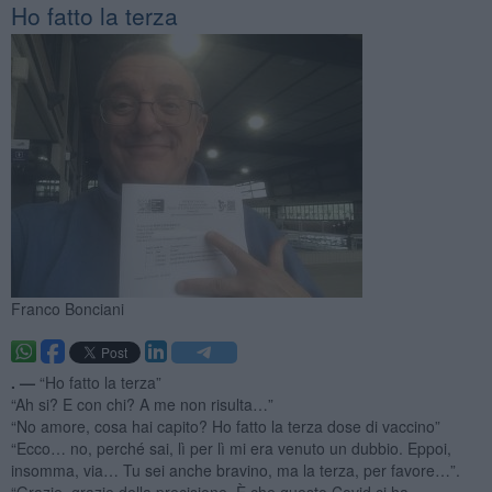
Ho fatto la terza
Franco Bonciani
. —
“Ho fatto la terza”
“Ah si? E con chi? A me non risulta…”
“No amore, cosa hai capito? Ho fatto la terza dose di vaccino”
“Ecco… no, perché sai, lì per lì mi era venuto un dubbio. Eppoi,
insomma, via… Tu sei anche bravino, ma la terza, per favore…”.
“Grazie, grazie della precisione. È che questo Covid ci ha