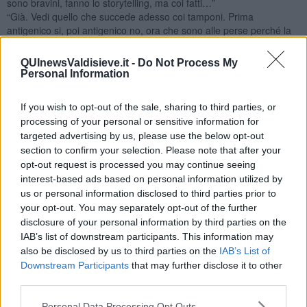
sono bravini, fanno lo storytelling, ma coi fatti…”
“Già. Vedi quello che succede adesso coi tamponi. Prima
antigenico si, poi antigenico no, ora che sono alle perse perché la
situazione gli sfugge di mano ti dicono che l’antigenico va
benissimo. Quarantene e tamponi uguali per tutti, per chi rientra da
QUInewsValdisieve.it -
Do Not Process My
un viaggio all’estero, senza distinzione fra vaccinati e non. Altro che
Personal Information
“ho fatto la terza”, tesoro”
“Si, ma pensavo anche ad altro. La crisi energetica, le bollette alle
If you wish to opt-out of the sale, sharing to third parties, or
stelle, e Draghi che invece di rassicurarci e prendere provvedimenti
processing of your personal or sensitive information for
ci dice ‘ci affidiamo al buon cuore delle aziende’. Buon cuore delle
targeted advertising by us, please use the below opt-out
aziende? Ma che sono, favole?”
section to confirm your selection. Please note that after your
“E le mascherine, allora? Adesso tutti con le ffp2…”
opt-out request is processed you may continue seeing
“E’ che mancano certezze, davvero. Pensa a come vivevamo prima
interest-based ads based on personal information utilized by
e come viviamo adesso. Pensa che il Ministro della Salute aveva
us or personal information disclosed to third parties prior to
scritto un libro, "Perché guariremo", che è stato ritirato dalle librerie
al momento dell’uscita, a ottobre dell’anno passato. Oh, ma si
your opt-out. You may separately opt-out of the further
finisce sempre a parlare di Covid…”
disclosure of your personal information by third parties on the
“Proviamo a cambiare argomento: cosa c’è stasera a cena?”
IAB’s list of downstream participants. This information may
“Ho fatto il ragù, magari due pennette…” . “Sì, ma di quelle
also be disclosed by us to third parties on the
IAB’s List of
integrali, che poi si modifica il metabolismo, e s’ingrassa, pandemia
Downstream Participants
that may further disclose it to other
o non pandemia”
third parties.
“Te l’hanno detto quelli del CTS?”
Personal Data Processing Opt Outs