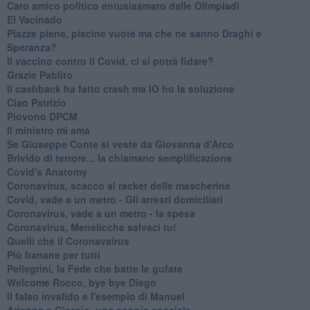
Caro amico politico entusiasmato dalle Olimpiadi
El Vacinado
Piazze piene, piscine vuote ma che ne sanno Draghi e
Speranza?
​Il vaccino contro il Covid, ci si potrà fidare?
Grazie Pablito
Il cashback ha fatto crash ma IO ho la soluzione
Ciao Patrizio
Piovono DPCM
Il ministro mi ama
Se Giuseppe Conte si veste da Giovanna d'Arco
Brivido di terrore... la chiamano semplificazione
Covid's Anatomy
Coronavirus, scacco al racket delle mascherine
Covid, vade a un metro - Gli arresti domiciliari
Coronavirus, vade a un metro - la spesa
Coronavirus, Menelicche salvaci tu!
Quelli che il Coronavairus
Più banane per tutti
Pellegrini, la Fede che batte le gufate
Welcome Rocco, bye bye Diego
Il falso invalido e l'esempio di Manuel
Arianna e Giorgio, una coppia speciale