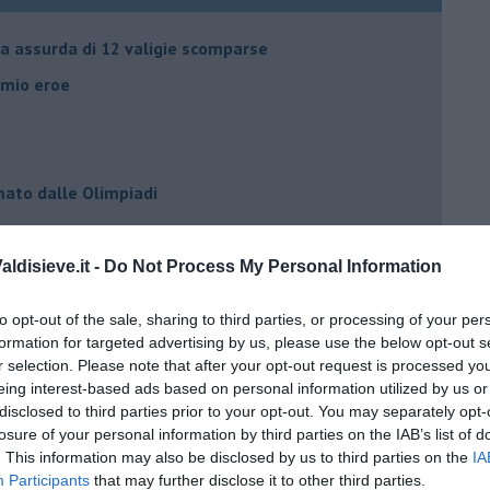
ia assurda di 12 valigie scomparse
l mio eroe
mato dalle Olimpiadi
ma che ne sanno Draghi e Speranza?
ldisieve.it -
Do Not Process My Personal Information
i potrà fidare?
to opt-out of the sale, sharing to third parties, or processing of your per
formation for targeted advertising by us, please use the below opt-out s
r selection. Please note that after your opt-out request is processed y
 IO ho la soluzione
eing interest-based ads based on personal information utilized by us or
disclosed to third parties prior to your opt-out. You may separately opt-
losure of your personal information by third parties on the IAB’s list of
. This information may also be disclosed by us to third parties on the
IA
Participants
that may further disclose it to other third parties.