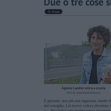
Due o tre cose 
Agnese Landini entra a scuola
Foto di: www.tiscalinotizie.it
È giovane, non più una ragazzina, madre di 
del consiglio. Lei invece voleva diventare i
o… first lady), una professoressa insomma, e 