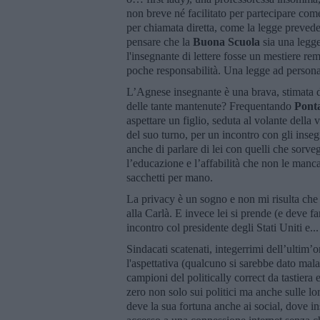
non breve né facilitato per partecipare come 
per chiamata diretta, come la legge prevede 
pensare che la
Buona Scuola
sia una legg
l'insegnante di lettere fosse un mestiere re
poche responsabilità. Una legge ad persona
L’Agnese insegnante è una brava, stimata d
delle tante mantenute? Frequentando
Ponta
aspettare un figlio, seduta al volante della
del suo turno, per un incontro con gli inseg
anche di parlare di lei con quelli che sorve
l’educazione e l’affabilità che non le manc
sacchetti per mano.
La privacy è un sogno e non mi risulta che 
alla Carlà. E invece lei si prende (e deve f
incontro col presidente degli Stati Uniti e... 
Sindacati scatenati, integerrimi dell’ultim’o
l'aspettativa (qualcuno si sarebbe dato mala
campioni del politically correct da tastiera 
zero non solo sui politici ma anche sulle lo
deve la sua fortuna anche ai social, dove in