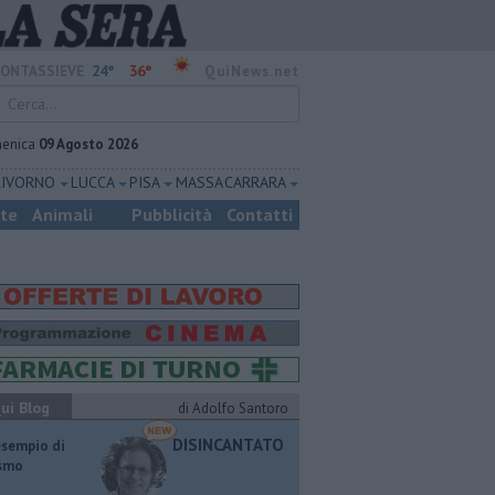
24°
36°
ONTASSIEVE
QuiNews.net
enica
09 Agosto 2026
LIVORNO
LUCCA
PISA
MASSA CARRARA
ste
Animali
Pubblicità
Contatti
ui Blog
di Adolfo Santoro
DISINCANTATO
esempio di
ismo