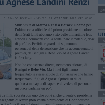
su Agnese Landini Renzi
QUI
DI FRANCO BONCIANI - VENERDÌ
21 OTTOBRE 2016
ORE 06:00
Sulla visita di
Matteo Renzi a Barack Obama
per
l’ultima cena ufficiale del primo presidente di colore
Ult
degli Stati Uniti abbiamo visto belle immagini e letto
articoli e commenti con la solita, pare inevitabile, dose
A
di perfidie. Perfidie riguardanti soprattutto i
personaggi della delegazione che ha accompagnato il
premier, da Benigni a Bebe Vio ad Agnese Landini,
la first lady.
Non ho conoscenza diretta, nemmeno sfiorata, di
A
Benigni
e
Bebe Vio
. Ma i miei figli hanno
frequentato le stesse scuole di Pontassieve che hanno
frequentato i figli di
Agnese
. Quindi su di lei
qualcosa mi capita di sapere e di vedere di persona e
mi piace parlarne un po’.
A
tre figli, sposata con uno che poi è anche diventato presidente
nsegnante di lettere (non velina o presidente di Confindustria
si è fatta il suo bel tirocinio, anni di precariato, un percorso