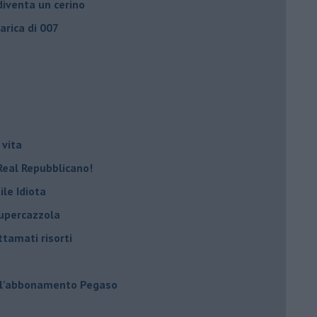
iventa un cerino
carica di 007
 vita
Real Repubblicano!
ile Idiota
supercazzola
ttamati risorti
 l'abbonamento Pegaso