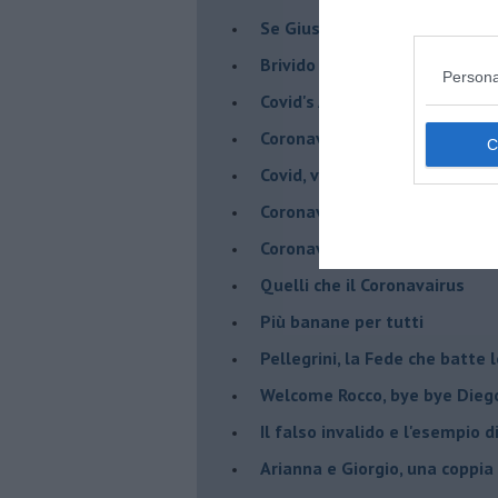
Se Giuseppe Conte si veste d
Brivido di terrore... la chiam
Persona
Covid's Anatomy
Coronavirus, scacco al racket
Covid, vade a un metro - Gli ar
Coronavirus, vade a un metro 
Coronavirus, Menelicche salva
Quelli che il Coronavairus
Più banane per tutti
Pellegrini, la Fede che batte 
Welcome Rocco, bye bye Dieg
Il falso invalido e l'esempio 
Arianna e Giorgio, una coppia