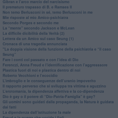
​Gibran e l’arco marcio del narcisismo
​Il prematuro trapasso di B. e Ramses II
​Non temo Berlusconi in sé, temo Berlusconi in me
​Mie risposte al mio Amico-psichiatra
​Secondo Porges e secondo me
​La “mente” secondo Jackson e McLean
La difficile dicibilità della Verità (2)
​Lettera da un Amico sul caso Seung (1)
​Cronaca di una tragedia annunciata
"​La doppia visione della funzione della psichiatria e “il caso
Seung”
​Fare i conti col passato e con l’idea di Dio
​Ferenczi, Anna Freud e l’identificazione con l’aggresssore
Plastica fuori di noi e plastica dentro di noi
​Roberto Vecchioni e l’ecocidio
​L’imbroglio e le conseguenze dell’uranio impoverito
​Il rapporto perverso che si sviluppa tra vittima e aguzzino
L’erotomania, la dipendenza affettiva e la co-dipendenza
​Dio è gay o il potere di “Dio-Patria-Famiglia” è gay?
​Gli uomini sono guidati dalla propaganda, la Natura è guidata
dai fatti
La dipendenza dall’istituzione fa male
​Freud e la guerra che uccide i figli