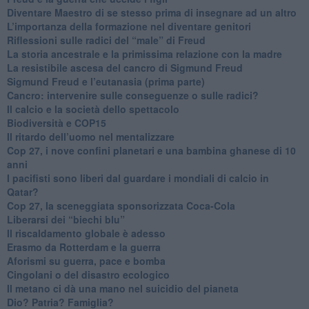
​Diventare Maestro di se stesso prima di insegnare ad un altro
L’importanza della formazione nel diventare genitori
Riflessioni sulle radici del “male” di Freud
​La storia ancestrale e la primissima relazione con la madre
​La resistibile ascesa del cancro di Sigmund Freud
Sigmund Freud e l’eutanasia (prima parte)
Cancro: intervenire sulle conseguenze o sulle radici?
​Il calcio e la società dello spettacolo
Biodiversità e COP15
​Il ritardo dell’uomo nel mentalizzare
​Cop 27, i nove confini planetari e una bambina ghanese di 10
anni
​I pacifisti sono liberi dal guardare i mondiali di calcio in
Qatar?
​Cop 27, la sceneggiata sponsorizzata Coca-Cola
​Liberarsi dei “biechi blu”
Il riscaldamento globale è adesso
​Erasmo da Rotterdam e la guerra
​Aforismi su guerra, pace e bomba
Cingolani o del disastro ecologico
​Il metano ci dà una mano nel suicidio del pianeta
​Dio? Patria? Famiglia?