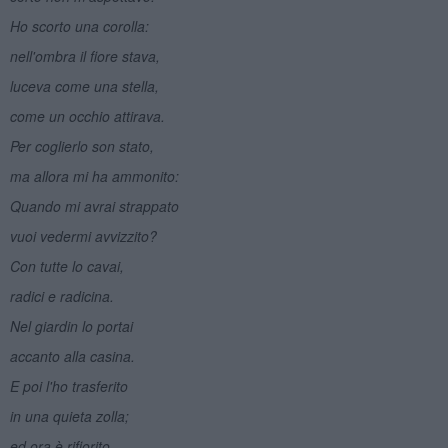
Ho scorto una corolla:
nell'ombra il fiore stava,
luceva come una stella,
come un occhio attirava.
Per coglierlo son stato,
ma allora mi ha ammonito:
Quando mi avrai strappato
vuoi vedermi avvizzito?
Con tutte lo cavai,
radici e radicina.
Nel giardin lo portai
accanto alla casina.
E poi l'ho trasferito
in una quieta zolla;
ed ora è rifiorito.