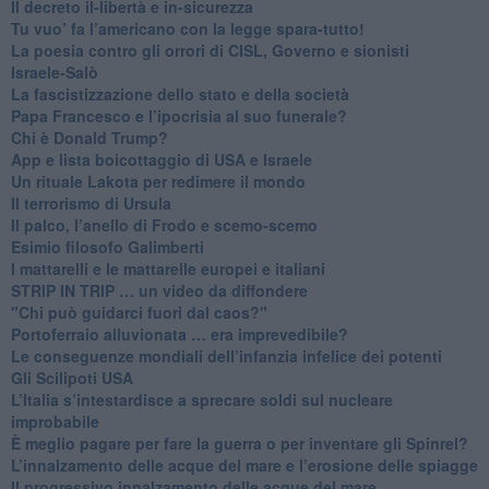
Il decreto il-libertà e in-sicurezza
Tu vuo’ fa l’americano con la legge spara-tutto!
La poesia contro gli orrori di CISL, Governo e sionisti
Israele-Salò
​La fascistizzazione dello stato e della società
Papa Francesco e l’ipocrisia al suo funerale?
​Chi è Donald Trump?
App e lista boicottaggio di USA e Israele
​Un rituale Lakota per redimere il mondo
Il terrorismo di Ursula
​Il palco, l’anello di Frodo e scemo-scemo
Esimio filosofo Galimberti
​I mattarelli e le mattarelle europei e italiani
​STRIP IN TRIP … un video da diffondere
"Chi può guidarci fuori dal caos?"
​Portoferraio alluvionata … era imprevedibile?
Le conseguenze mondiali dell’infanzia infelice dei potenti
​Gli Scilipoti USA
L’Italia s’intestardisce a sprecare soldi sul nucleare
improbabile
È meglio pagare per fare la guerra o per inventare gli Spinrel?
​L’innalzamento delle acque del mare e l’erosione delle spiagge
​Il progressivo innalzamento delle acque del mare