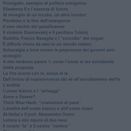
Portogallo, esempio di politica energetica
​Elisabetta II e l’assenza di futuro
Al risveglio di un incubo, un altro incubo!
​Piombino e la fine dell’emergenza
​Il vero rischio del gassificatore
​Il violento Dostoevskij e il pacifista Tolstòj
​Buddha, Franco Basaglia e l’”ecocidio” dei negazi
​È difficile vivere da sani in un mondo malato
Solastalgia e lotta contro le prepotenze dei governi anti-
ecologici
​A mio modesto parere 1: come l’uomo si sta suicidando
​Umile proposta
​La Vita scorre con te, senza di te
​Dall’istinto di sopravvivenza del sé all’annullamento dell'io
L'avidità
​L’uomo bianco e i “selvaggi”
​Avere o Essere?
​Thich Nhat Hanh, “costruttore di pace“
​L’eredità dell’uomo bianco e dell’uomo rosso
Al-Hallaj e il prof. Alessandro Orsini
​Lettera a mio nipote di due mesi
​Il nostro “Io” è il nostro “nemico”