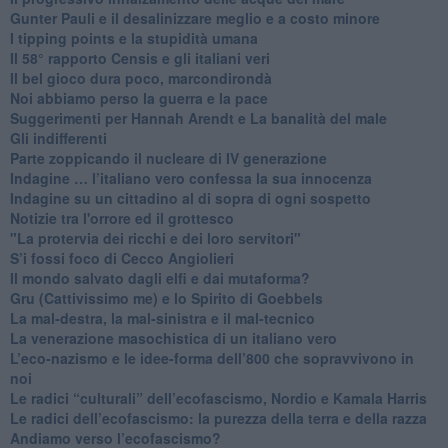
​Gunter Pauli e il desalinizzare meglio e a costo minore
I tipping points e la stupidità umana
​Il 58° rapporto Censis e gli italiani veri
​Il bel gioco dura poco, marcondirondà
Noi abbiamo perso la guerra e la pace
Suggerimenti per Hannah Arendt e La banalità del male
​Gli indifferenti
Parte zoppicando il nucleare di IV generazione
​Indagine … l’italiano vero confessa la sua innocenza
Indagine su un cittadino al di sopra di ogni sospetto
Notizie tra l'orrore ed il grottesco
"La protervia dei ricchi e dei loro servitori"
S’i fossi foco di Cecco Angiolieri
​Il mondo salvato dagli elfi e dai mutaforma?
Gru (Cattivissimo me) e lo Spirito di Goebbels
​La mal-destra, la mal-sinistra e il mal-tecnico
​La venerazione masochistica di un italiano vero
​L’eco-nazismo e le idee-forma dell’800 che sopravvivono in
noi
​Le radici “culturali” dell’ecofascismo, Nordio e Kamala Harris
Le radici dell’ecofascismo: la purezza della terra e della razza
Andiamo verso l’ecofascismo?