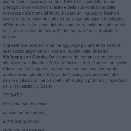
capire, cioè il toccare con mano, l’afferrare il concetto, è una
prerogativa dell’emisfero sinistro e della sua evoluzione dalla
destrezza della mano all’abilità di usare un linguaggio. Basho è
invece un puro testimone, che dirige la sua attenzione focalizzata
all’interno dell’attenzione globale, come puro testimone, che non fa
nulla, espressione del “
wu-wei”
, del “
non fare”
della tradizione
taoista.
A queste due poesie Fromm ne aggiunge poi una terza sempre
sullo stesso argomento. Il poeta è, questa volta,
Johann
Wolfgang von Goethe
, l’anticipatore del romanticismo tedesco
che visse tra la fine del 1700 e gli inizi del 1800. Goethe non uccide
il fiore, ma ha bisogno di trapiantarlo in un contesto innaturale,
quello del suo giardino. È la via dell’”ecologia superficiale”, che
però è qualcosa di meno rispetto all’”ecologia profonda”, rispettosa
della “selvaticità”, di Basho:
TROVATO.
Per conto mio nel bosco
da solo me ne andavo,
e di trovar qualcosa
certo non m'aspettavo.