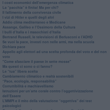
I costi economici dell’emergenza climatica
​La “pacchia” è finita! Ma per chi?
​Il fallimento della convivenza civile
​I vizi di Hitler e quelli degli altri
Addio clima mediterraneo e Medicane
​Assange, Galileo e l’Ossimoro della Cultura
​I bulli d’Italia e i masochisti d’Italia
​Bertrand Russell, le televisioni di Berlusconi e l’ADHD
​Se vuoi la pace, investi non nelle armi, ma nella scuola
​Dichiara pace
​Appello agli elettori ad una scelta profonda del voto e del non
voto
"Come sfasciare il paese in sette mosse"
​Ma questi ci sono o ci fanno?
​Le “tua” libera scelta
Cambiamento climatico e realtà sostenibili
“Pace, ecologia, responsabilità”
​Corruttibilità e machiavellismo
Istruzioni per un’arte corale contro l’oggettivizzazione
dell’Essere
​L’MMPI e il mito della valutazione “oggettiva” dei test
psicologici