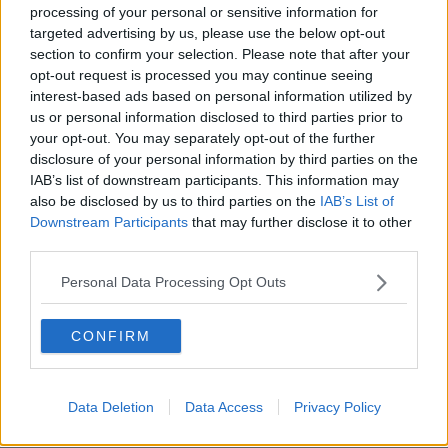
processing of your personal or sensitive information for
dell’ignoranza
Il Wenzi e la decadenza verso la guerra e la morte
targeted advertising by us, please use the below opt-out
​Il tecno-fascismo e i suoi nemici delusi
section to confirm your selection. Please note that after your
​I comici e il vittimismo paranoideo al potere
opt-out request is processed you may continue seeing
​La virtù secondo Confucio e Xi (seconda parte)
interest-based ads based on personal information utilized by
Le Pax imperiali e Tianxia (prima parte)
us or personal information disclosed to third parties prior to
Un mondo condiviso a misura di bambino
your opt-out. You may separately opt-out of the further
​Un chiarimento, Chris Hedges e qualche domanda
disclosure of your personal information by third parties on the
Il velleitarismo di Trump, dell’UE e di Darwin
IAB’s list of downstream participants. This information may
​Karen Horney e il ponte sullo Stretto
also be disclosed by us to third parties on the
IAB’s List of
​I bulli vanno isolati
Downstream Participants
that may further disclose it to other
L’invertebrata von der Leyen e il Lula-risk
third parties.
Trump soffre, la Corte dell'Aia è viva
​Il Nobel per la pace a Trump o all’Albanese? Questo è il
Personal Data Processing Opt Outs
problema!
​Alessandro Orsini e la tetrade oscura del sionismo
​Hilsenrath e le 9 omotipie tra Nazismo, Sionismo e
CONFIRM
Americanismo" (4^ parte)
​Il terrore di Netanyahu e la strategia della tensione
Il mito della democratica Israele (prima parte)
Data Deletion
Data Access
Privacy Policy
​Finale di partita?
​Il voto del referendum e i due genocidi