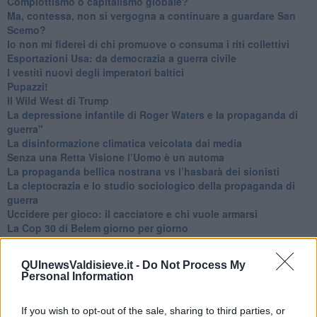
​Complottismo o capitalismo globale?
​Ma, contessa, non si vergogna a continuare a guardare San
Scemo?
​Io non mi fiderei di chi promuove o consuma i riti collettivi
Esportazioni Usa: da democrazia a guerra civile
​I vestiti nuovi degli imperatori baltici
​Pupazzi!
​Il Wild West di Trump
​La depressione infantile di Roger Waters e la propaganda di
guerra"
​La disinformazione climatica veicolata dai media
Senza una Retta Visione l’Uomo è un automa
​La propaganda bellica nostrana vs l’hasbarà dei sionisti
​La cleptocrazia e lo studio sociologico della propaganda di
guerra
​Uccidere per gioco: il cacciatore e chi vuole armarsi
​La Cop 30 di Belem giorno per giorno
La Cop 30, i crimini e i misfatti verso la vita sulla terra
Arrostire il pianeta: le grandi emissioni della carne e dei
QUInewsValdisieve.it -
Do Not Process My
latticini
Personal Information
​Cop 30, uragani e riconversione delle spese militari
La responsabilità storica della morte sulla terra
If you wish to opt-out of the sale, sharing to third parties, or
PTSD e suicidi svelano l’intento suicidario della guerra e