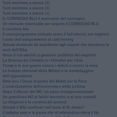
Tutti morimmo a stento (3)
Tutti morimmo a stento (2)
​Tutti morimmo a stento (1)
IL CORRIDOIO BLU il resoconto del convegno
Un manuale essenziale per seguire il CORRIDOIO BLU
Il corridoio blu
​Il cronoprogramma ottimale verso il full electric sui traghetti
​I costi dell’adeguamento al cold ironing
Alcune domande da esordiente agli esperti che decidono le
sorti dell’Elba
Verso il full electric a gestione pubblica dei traghetti​
​La Scienza dei Cittadini e i Cittadini per l’Aria
Trump e le sue guerre contro i deboli e contro la terra
​Le furbate elettorali della Meloni e la testardaggine
dell’opposizione
​Date loro l’Oscar al posto del Nobel per la Pace
L'umanizzazione dell'economia e della politica
​Dopo il diluvio dei NO: un patto intergenerazionale
​Un grandioso NO ai falchi teocratici e ai loro vassalli
La religione è la cocaina dei potenti
Donald e Bibi confinati nell’isola di St James?
L’italiano vero e la paura che al referendum vinca il No