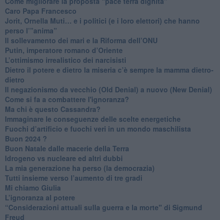
Come migliorare la proposta “pace terra dignità”
Caro Papa Francesco
​Jorit, Ornella Muti… e i politici (e i loro elettori) che hanno
perso l’”anima”
​Il sollevamento dei mari e la Riforma dell’ONU
Putin, imperatore romano d’Oriente
​L’ottimismo irrealistico dei narcisisti
​Dietro il potere e dietro la miseria c’è sempre la mamma dietro-
dietro
Il negazionismo da vecchio (Old Denial) a nuovo (New Denial)
Come si fa a combattere l'ignoranza?
Ma chi è questo Cassandra?
Immaginare le conseguenze delle scelte energetiche
​Fuochi d’artificio e fuochi veri in un mondo maschilista
Buon 2024 ?
​Buon Natale dalle macerie della Terra
​Idrogeno vs nucleare ed altri dubbi
​La mia generazione ha perso (la democrazia)
​Tutti insieme verso l’aumento di tre gradi
Mi chiamo Giulia
L’ignoranza al potere
​“Considerazioni attuali sulla guerra e la morte" di Sigmund
Freud