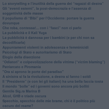
​Lo storytelling e l’inutilità della guerra dei “ragazzi di destra”
​Gli “eventi esterni”, la post-democrazia e l’assenza di
soggettività delle masse
​Il populismo di “Bibi” per l’Occidente: portare la guerra
dovunque
​Che roba, contessa!... con i “fasci” non ci parlo
La pubblicità e il Kali Yuga
​La pubblicità è dannosa per i bambini (e per chi non sa
decodificarla)
​Appuntamenti violenti in adolescenza e femminicidi
​Psicologi di Stato e autoritarismo di Stato
Elogio della diserzione
“Odiatori” e colpevolizzazione della vittima (“victim blaming”)
​Patriarcato e Piromania
"Ora si aprono le porte del paradiso"
​A sinistra si fa la rivoluzione, a destra si fanno i soldi
​Il “Presidente” (e con lei gli italiani) ha una bella faccia tosta
​Il mondo “bolle” ed i governi sono ancora più bolliti
​Gentile Sig.ra Marina B
​Alcol, GHB e triade oscura
​Specchio, specchio delle mie brame, chi è il politico più
oscuro del reame?