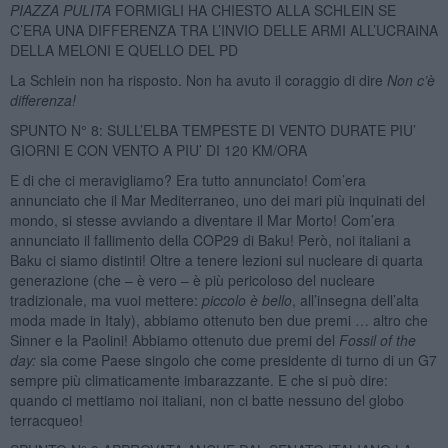
PIAZZA PULITA
FORMIGLI HA CHIESTO ALLA SCHLEIN SE
C’ERA UNA DIFFERENZA TRA L’INVIO DELLE ARMI ALL’UCRAINA
DELLA MELONI E QUELLO DEL PD
La Schlein non ha risposto. Non ha avuto il coraggio di dire
Non c’è
differenza!
SPUNTO N° 8: SULL’ELBA TEMPESTE DI VENTO DURATE PIU’
GIORNI E CON VENTO A PIU’ DI 120 KM/ORA
E di che ci meravigliamo? Era tutto annunciato! Com’era
annunciato che il Mar Mediterraneo, uno dei mari più inquinati del
mondo, si stesse avviando a diventare il Mar Morto! Com’era
annunciato il fallimento della COP29 di Baku! Però, noi italiani a
Baku ci siamo distinti! Oltre a tenere lezioni sul nucleare di quarta
generazione (che – è vero – è più pericoloso del nucleare
tradizionale, ma vuoi mettere:
piccolo è bello
, all’insegna dell’alta
moda made in Italy), abbiamo ottenuto ben due premi … altro che
Sinner e la Paolini! Abbiamo ottenuto due premi del
Fossil of the
day:
sia come Paese singolo che come presidente di turno di un G7
sempre più climaticamente imbarazzante. E che si può dire:
quando ci mettiamo noi italiani, non ci batte nessuno del globo
terracqueo!