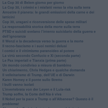
​La Cop 30 di Belem giorno per giorno
La Cop 30, i crimini e i misfatti verso la vita sulla terra
Arrostire il pianeta: le grandi emissioni della carne e dei
latticini
​Cop 30, uragani e riconversione delle spese militari
La responsabilità storica della morte sulla terra
PTSD e suicidi svelano l’intento suicidario della guerra e
dell’ignoranza
Il Wenzi e la decadenza verso la guerra e la morte
​Il tecno-fascismo e i suoi nemici delusi
​I comici e il vittimismo paranoideo al potere
​La virtù secondo Confucio e Xi (seconda parte)
Le Pax imperiali e Tianxia (prima parte)
Un mondo condiviso a misura di bambino
​Un chiarimento, Chris Hedges e qualche domanda
Il velleitarismo di Trump, dell’UE e di Darwin
​Karen Horney e il ponte sullo Stretto
​I bulli vanno isolati
L’invertebrata von der Leyen e il Lula-risk
Trump soffre, la Corte dell'Aia è viva
​Il Nobel per la pace a Trump o all’Albanese? Questo è il
problema!