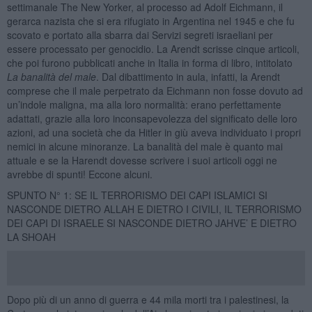
settimanale The New Yorker, al processo ad Adolf Eichmann, il
gerarca nazista che si era rifugiato in Argentina nel 1945 e che fu
scovato e portato alla sbarra dai Servizi segreti israeliani per
essere processato per genocidio. La Arendt scrisse cinque articoli,
che poi furono pubblicati anche in Italia in forma di libro, intitolato
La banalità del male
. Dal dibattimento in aula, infatti, la Arendt
comprese che il male perpetrato da Eichmann non fosse dovuto ad
un’indole maligna, ma alla loro normalità: erano perfettamente
adattati, grazie alla loro inconsapevolezza del significato delle loro
azioni, ad una società che da Hitler in giù aveva individuato i propri
nemici in alcune minoranze. La banalità del male è quanto mai
attuale e se la Harendt dovesse scrivere i suoi articoli oggi ne
avrebbe di spunti! Eccone alcuni.
SPUNTO N° 1: SE IL TERRORISMO DEI CAPI ISLAMICI SI
NASCONDE DIETRO ALLAH E DIETRO I CIVILI, IL TERRORISMO
DEI CAPI DI ISRAELE SI NASCONDE DIETRO JAHVE’ E DIETRO
LA SHOAH
Dopo più di un anno di guerra e 44 mila morti tra i palestinesi, la