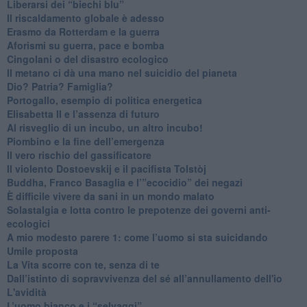
​Liberarsi dei “biechi blu”
Il riscaldamento globale è adesso
​Erasmo da Rotterdam e la guerra
​Aforismi su guerra, pace e bomba
Cingolani o del disastro ecologico
​Il metano ci dà una mano nel suicidio del pianeta
​Dio? Patria? Famiglia?
Portogallo, esempio di politica energetica
​Elisabetta II e l’assenza di futuro
Al risveglio di un incubo, un altro incubo!
​Piombino e la fine dell’emergenza
​Il vero rischio del gassificatore
​Il violento Dostoevskij e il pacifista Tolstòj
​Buddha, Franco Basaglia e l’”ecocidio” dei negazi
​È difficile vivere da sani in un mondo malato
Solastalgia e lotta contro le prepotenze dei governi anti-
ecologici
​A mio modesto parere 1: come l’uomo si sta suicidando
​Umile proposta
​La Vita scorre con te, senza di te
​Dall’istinto di sopravvivenza del sé all’annullamento dell'io
L'avidità
​L’uomo bianco e i “selvaggi”