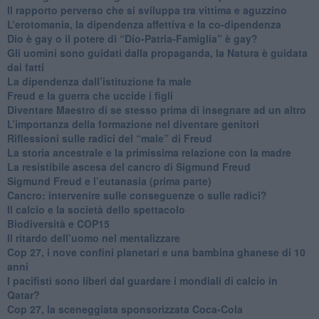
​Il rapporto perverso che si sviluppa tra vittima e aguzzino
L’erotomania, la dipendenza affettiva e la co-dipendenza
​Dio è gay o il potere di “Dio-Patria-Famiglia” è gay?
​Gli uomini sono guidati dalla propaganda, la Natura è guidata
dai fatti
La dipendenza dall’istituzione fa male
​Freud e la guerra che uccide i figli
​Diventare Maestro di se stesso prima di insegnare ad un altro
L’importanza della formazione nel diventare genitori
Riflessioni sulle radici del “male” di Freud
​La storia ancestrale e la primissima relazione con la madre
​La resistibile ascesa del cancro di Sigmund Freud
Sigmund Freud e l’eutanasia (prima parte)
Cancro: intervenire sulle conseguenze o sulle radici?
​Il calcio e la società dello spettacolo
Biodiversità e COP15
​Il ritardo dell’uomo nel mentalizzare
​Cop 27, i nove confini planetari e una bambina ghanese di 10
anni
​I pacifisti sono liberi dal guardare i mondiali di calcio in
Qatar?
​Cop 27, la sceneggiata sponsorizzata Coca-Cola