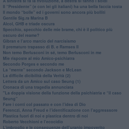
​A sinistra si fa la rivoluzione, a destra si fanno i soldi
​Il “Presidente” (e con lei gli italiani) ha una bella faccia tosta
​Il mondo “bolle” ed i governi sono ancora più bolliti
​Gentile Sig.ra Marina B
​Alcol, GHB e triade oscura
​Specchio, specchio delle mie brame, chi è il politico più
oscuro del reame?
​Gibran e l’arco marcio del narcisismo
​Il prematuro trapasso di B. e Ramses II
​Non temo Berlusconi in sé, temo Berlusconi in me
​Mie risposte al mio Amico-psichiatra
​Secondo Porges e secondo me
​La “mente” secondo Jackson e McLean
La difficile dicibilità della Verità (2)
​Lettera da un Amico sul caso Seung (1)
​Cronaca di una tragedia annunciata
"​La doppia visione della funzione della psichiatria e “il caso
Seung”
​Fare i conti col passato e con l’idea di Dio
​Ferenczi, Anna Freud e l’identificazione con l’aggresssore
Plastica fuori di noi e plastica dentro di noi
​Roberto Vecchioni e l’ecocidio
​L’imbroglio e le conseguenze dell’uranio impoverito