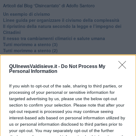
Articoli dal Blog “Disincantato” di Adolfo Santoro
​Un esempio di civismo
​Linee guida per organizzare il civismo della complessità
​Il ripristino della natura secondo la legge e l’impegno dei
Cittadini
Il nesso tra cambiamenti climatici e salute umana
Tutti morimmo a stento (3)
Tutti morimmo a stento (2)
​Tutti morimmo a stento (1)
IL CORRIDOIO BLU il resoconto del convegno
QUInewsValdisieve.it -
Do Not Process My
Un manuale essenziale per seguire il CORRIDOIO BLU
Personal Information
Il corridoio blu
​Il cronoprogramma ottimale verso il full electric sui traghetti
If you wish to opt-out of the sale, sharing to third parties, or
​I costi dell’adeguamento al cold ironing
processing of your personal or sensitive information for
Alcune domande da esordiente agli esperti che decidono le
sorti dell’Elba
targeted advertising by us, please use the below opt-out
Verso il full electric a gestione pubblica dei traghetti​
section to confirm your selection. Please note that after your
​La Scienza dei Cittadini e i Cittadini per l’Aria
opt-out request is processed you may continue seeing
Trump e le sue guerre contro i deboli e contro la terra
interest-based ads based on personal information utilized by
​Le furbate elettorali della Meloni e la testardaggine
us or personal information disclosed to third parties prior to
dell’opposizione
your opt-out. You may separately opt-out of the further
​Date loro l’Oscar al posto del Nobel per la Pace