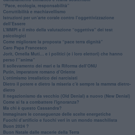
“Pace, ecologia, responsabilità”
​Corruttibilità e machiavellismo
Istruzioni per un’arte corale contro l’oggettivizzazione
dell’Essere
​L’MMPI e il mito della valutazione “oggettiva” dei test
psicologici
Come migliorare la proposta “pace terra dignità”
Caro Papa Francesco
​Jorit, Ornella Muti… e i politici (e i loro elettori) che hanno
perso l’”anima”
​Il sollevamento dei mari e la Riforma dell’ONU
Putin, imperatore romano d’Oriente
​L’ottimismo irrealistico dei narcisisti
​Dietro il potere e dietro la miseria c’è sempre la mamma dietro-
dietro
Il negazionismo da vecchio (Old Denial) a nuovo (New Denial)
Come si fa a combattere l'ignoranza?
Ma chi è questo Cassandra?
Immaginare le conseguenze delle scelte energetiche
​Fuochi d’artificio e fuochi veri in un mondo maschilista
Buon 2024 ?
​Buon Natale dalle macerie della Terra