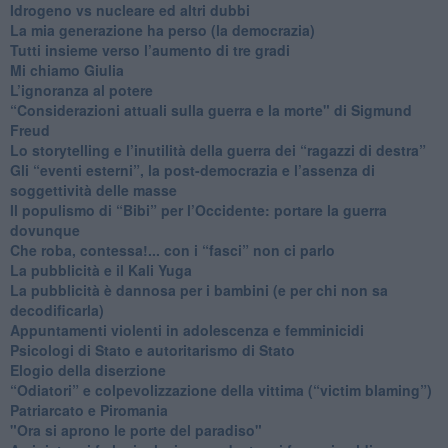
​Idrogeno vs nucleare ed altri dubbi
​La mia generazione ha perso (la democrazia)
​Tutti insieme verso l’aumento di tre gradi
Mi chiamo Giulia
L’ignoranza al potere
​“Considerazioni attuali sulla guerra e la morte" di Sigmund
Freud
​Lo storytelling e l’inutilità della guerra dei “ragazzi di destra”
​Gli “eventi esterni”, la post-democrazia e l’assenza di
soggettività delle masse
​Il populismo di “Bibi” per l’Occidente: portare la guerra
dovunque
​Che roba, contessa!... con i “fasci” non ci parlo
La pubblicità e il Kali Yuga
​La pubblicità è dannosa per i bambini (e per chi non sa
decodificarla)
​Appuntamenti violenti in adolescenza e femminicidi
​Psicologi di Stato e autoritarismo di Stato
Elogio della diserzione
“Odiatori” e colpevolizzazione della vittima (“victim blaming”)
​Patriarcato e Piromania
"Ora si aprono le porte del paradiso"