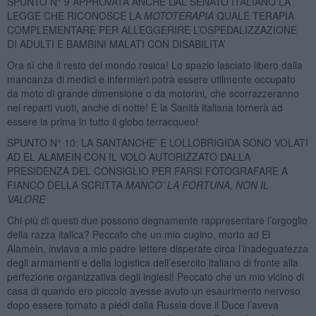
SPUNTO N° 9 APPROVATA ANCHE DAL SENATO ITALIANO LA
LEGGE CHE RICONOSCE LA
MOTOTERAPIA
QUALE TERAPIA
COMPLEMENTARE PER ALLEGGERIRE L’OSPEDALIZZAZIONE
DI ADULTI E BAMBINI MALATI CON DISABILITA’
Ora sì che il resto del mondo rosica! Lo spazio lasciato libero dalla
mancanza di medici e infermieri potrà essere utilmente occupato
da moto di grande dimensione o da motorini, che scorrazzeranno
nei reparti vuoti, anche di notte! E la Sanità italiana tornerà ad
essere la prima in tutto il globo terracqueo!
SPUNTO N° 10: LA SANTANCHE’ E LOLLOBRIGIDA SONO VOLATI
AD EL ALAMEIN CON IL VOLO AUTORIZZATO DALLA
PRESIDENZA DEL CONSIGLIO PER FARSI FOTOGRAFARE A
FIANCO DELLA SCRITTA
MANCO’ LA FORTUNA, NON IL
VALORE
Chi più di questi due possono degnamente rappresentare l’orgoglio
della razza italica? Peccato che un mio cugino, morto ad El
Alamein, inviava a mio padre lettere disperate circa l’inadeguatezza
degli armamenti e della logistica dell’esercito italiano di fronte alla
perfezione organizzativa degli inglesi! Peccato che un mio vicino di
casa di quando ero piccolo avesse avuto un esaurimento nervoso
dopo essere tornato a piedi dalla Russia dove il Duce l’aveva