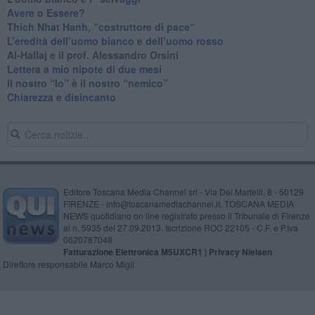
​Avere o Essere?
​Thich Nhat Hanh, “costruttore di pace“
​L’eredità dell’uomo bianco e dell’uomo rosso
Al-Hallaj e il prof. Alessandro Orsini
​Lettera a mio nipote di due mesi
​Il nostro “Io” è il nostro “nemico”
​Chiarezza e disincanto
Editore Toscana Media Channel srl - Via Dei Martelli, 8 - 50129
FIRENZE - info@toscanamediachannel.it. TOSCANA MEDIA
NEWS quotidiano on line registrato presso il Tribunale di Firenze
al n. 5935 del 27.09.2013. Iscrizione ROC 22105 - C.F. e P.Iva
0620787048
Fatturazione Elettronica M5UXCR1 |
Privacy Nielsen
Direttore responsabile Marco Migli
Powered by
Aperion.it