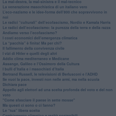
​La mal-destra, la mal-sinistra e il mal-tecnico
​La venerazione masochistica di un italiano vero
​L’eco-nazismo e le idee-forma dell’800 che sopravvivono in
noi
​Le radici “culturali” dell’ecofascismo, Nordio e Kamala Harris
Le radici dell’ecofascismo: la purezza della terra e della razza
Andiamo verso l’ecofascismo?
I costi economici dell’emergenza climatica
​La “pacchia” è finita! Ma per chi?
​Il fallimento della convivenza civile
​I vizi di Hitler e quelli degli altri
Addio clima mediterraneo e Medicane
​Assange, Galileo e l’Ossimoro della Cultura
​I bulli d’Italia e i masochisti d’Italia
​Bertrand Russell, le televisioni di Berlusconi e l’ADHD
​Se vuoi la pace, investi non nelle armi, ma nella scuola
​Dichiara pace
​Appello agli elettori ad una scelta profonda del voto e del non
voto
"Come sfasciare il paese in sette mosse"
​Ma questi ci sono o ci fanno?
​Le “tua” libera scelta
Cambiamento climatico e realtà sostenibili