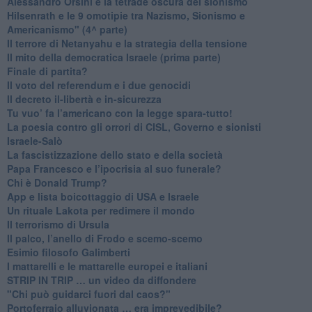
​Alessandro Orsini e la tetrade oscura del sionismo
​Hilsenrath e le 9 omotipie tra Nazismo, Sionismo e
Americanismo" (4^ parte)
​Il terrore di Netanyahu e la strategia della tensione
Il mito della democratica Israele (prima parte)
​Finale di partita?
​Il voto del referendum e i due genocidi
Il decreto il-libertà e in-sicurezza
Tu vuo’ fa l’americano con la legge spara-tutto!
La poesia contro gli orrori di CISL, Governo e sionisti
Israele-Salò
​La fascistizzazione dello stato e della società
Papa Francesco e l’ipocrisia al suo funerale?
​Chi è Donald Trump?
App e lista boicottaggio di USA e Israele
​Un rituale Lakota per redimere il mondo
Il terrorismo di Ursula
​Il palco, l’anello di Frodo e scemo-scemo
Esimio filosofo Galimberti
​I mattarelli e le mattarelle europei e italiani
​STRIP IN TRIP … un video da diffondere
"Chi può guidarci fuori dal caos?"
​Portoferraio alluvionata … era imprevedibile?