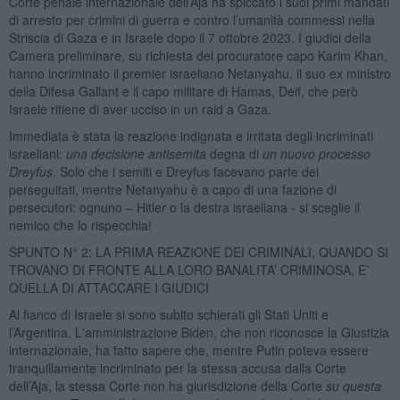
Corte penale internazionale dell’Aja ha spiccato i suoi primi mandati
di arresto per crimini di guerra e contro l’umanità commessi nella
Striscia di Gaza e in Israele dopo il 7 ottobre 2023. I giudici della
Camera preliminare, su richiesta del procuratore capo Karim Khan,
hanno incriminato il premier israeliano Netanyahu, il suo ex ministro
della Difesa Gallant e il capo militare di Hamas, Deif, che però
Israele ritiene di aver ucciso in un raid a Gaza.
Immediata è stata la reazione indignata e irritata degli incriminati
israeliani:
una decisione antisemita
degna di
un nuovo processo
Dreyfus
. Solo che i semiti e Dreyfus facevano parte dei
perseguitati, mentre Netanyahu è a capo di una fazione di
persecutori: ognuno – Hitler o la destra israeliana - si sceglie il
nemico che lo rispecchia!
SPUNTO N° 2: LA PRIMA REAZIONE DEI CRIMINALI, QUANDO SI
TROVANO DI FRONTE ALLA LORO BANALITA’ CRIMINOSA, E’
QUELLA DI ATTACCARE I GIUDICI
Al fianco di Israele si sono subito schierati gli Stati Uniti e
l’Argentina. L'amministrazione Biden, che non riconosce la Giustizia
internazionale, ha fatto sapere che, mentre Putin poteva essere
tranquillamente incriminato per la stessa accusa dalla Corte
dell’Aja, la stessa Corte non ha giurisdizione della Corte
su questa