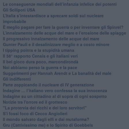
Le conseguenze mondiali dell’infanzia infelice dei potenti
​Gli Scilipoti USA
L’Italia s’intestardisce a sprecare soldi sul nucleare
improbabile
È meglio pagare per fare la guerra o per inventare gli Spinrel?
​L’innalzamento delle acque del mare e l’erosione delle spiagge
​Il progressivo innalzamento delle acque del mare
​Gunter Pauli e il desalinizzare meglio e a costo minore
I tipping points e la stupidità umana
​Il 58° rapporto Censis e gli italiani veri
​Il bel gioco dura poco, marcondirondà
Noi abbiamo perso la guerra e la pace
Suggerimenti per Hannah Arendt e La banalità del male
​Gli indifferenti
Parte zoppicando il nucleare di IV generazione
​Indagine … l’italiano vero confessa la sua innocenza
Indagine su un cittadino al di sopra di ogni sospetto
Notizie tra l'orrore ed il grottesco
"La protervia dei ricchi e dei loro servitori"
S’i fossi foco di Cecco Angiolieri
​Il mondo salvato dagli elfi e dai mutaforma?
Gru (Cattivissimo me) e lo Spirito di Goebbels