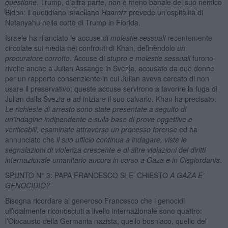
questione
. Trump, d’altra parte, non è meno banale del suo nemico
Biden: il quotidiano israeliano
Haaretz
prevede un’ospitalità di
Netanyahu nella corte di Trump in Florida.
Israele ha rilanciato le accuse di
molestie sessuali
recentemente
circolate sui media nei confronti di Khan, definendolo
un
procuratore corrotto
. Accuse di
stupro e molestie sessuali
furono
rivolte anche a Julian Assange in Svezia, accusato da due donne
per un rapporto consenziente in cui Julian aveva cercato di non
usare il preservativo; queste accuse servirono a favorire la fuga di
Julian dalla Svezia e ad iniziare il suo calvario. Khan ha precisato:
Le richieste di arresto sono state presentate a seguito di
un'indagine indipendente e sulla base di prove oggettive e
verificabili, esaminate attraverso un processo forense
ed ha
annunciato che
il suo ufficio continua a indagare, viste le
segnalazioni di violenza crescente e di altre violazioni del diritti
internazionale umanitario ancora in corso a Gaza e in Cisgiordania
.
SPUNTO N° 3: PAPA FRANCESCO SI E’ CHIESTO
A GAZA E’
GENOCIDIO?
Bisogna ricordare al generoso Francesco che i genocidi
ufficialmente riconosciuti a livello internazionale sono quattro:
l’Olocausto della Germania nazista, quello bosniaco, quello del