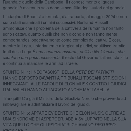
Ruanda e quello della Cambogia. Il riconoscimento di questi
genocidi è avvenuto solo dopo la sconfitta degli autori dei genocidi.
L’indagine di Khan si è fermata, d’altra parte, al maggio 2024 e non
sono stati esaminati i crimini successivi. Bertrand Russell
ammonisce che il problema della cattiveria dell’umanità non tanto
sono i cattivi, quanto quelli che non dicono e non fanno niente
comportandosi oggettivamente come complici dei cattivi. E così,
mentre la Lega, notoriamente allergica ai giudici, squittisce tramite
fonti della Lega
È una sentenza assurda, politica filo-islamica, che
allontana una pace necessaria,
il resto del Governo italiano sta zitto
e continua a mandare le armi ad Israele.
SPUNTO N° 4: I NEOFASCISTI DELLA
RETE DEI PATRIOTI
HANNO ESPOSTO DAVANTI A TRIBUNALI TOSCANI STRISCIONI
INNEGGIANTI ALLE PAROLE DI ELON MUSK CONTRO I GIUDICI
ITALIANI ED HANNO ATTACCATO ANCHE MATTARELLA
Tranquilli! C’è già il Ministro della Giustizia Nordio che provvede ad
imbavagliare e adintralciare il lavoro dei giudici.
SPUNTO N° 5: APPARE EVIDENTE CHE ELON MUSK, OLTRE AD
UNA SINDROME DI ASPERGER, ABBIA SVILUPPATO NELLA SUA
VITA QUELLO CHE GLI PSICHIATRI CHIAMANO
DISTURBO
BIPOLARE II