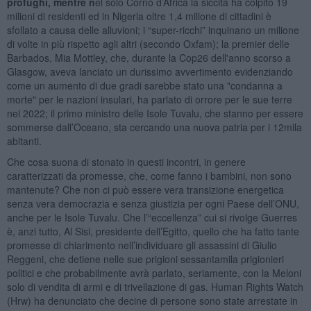
profughi, mentre n
el solo Corno d’Africa la siccità ha colpito 19
milioni di residenti ed in Nigeria oltre 1,4 milione di cittadini è
sfollato a causa delle alluvioni; i “super-ricchi” inquinano un milione
di volte in più rispetto agli altri (secondo Oxfam); la premier delle
Barbados, Mia Mottley, che, durante la Cop26 dell'anno scorso a
Glasgow, aveva lanciato un durissimo avvertimento evidenziando
come un aumento di due gradi sarebbe stato una "condanna a
morte" per le nazioni insulari, ha parlato di orrore per le sue terre
nel 2022; il primo ministro delle Isole Tuvalu, che stanno per essere
sommerse dall’Oceano, sta cercando una nuova patria per i 12mila
abitanti.
Che cosa suona di stonato in questi incontri, in genere
caratterizzati da promesse, che, come fanno i bambini, non sono
mantenute? Che non ci può essere vera transizione energetica
senza vera democrazia e senza giustizia per ogni Paese dell’ONU,
anche per le Isole Tuvalu. Che l’“eccellenza” cui si rivolge Guerres
è, anzi tutto, Al Sisi, presidente dell’Egitto, quello che ha fatto tante
promesse di chiarimento nell’individuare gli assassini di Giulio
Reggeni, che detiene nelle sue prigioni sessantamila prigionieri
politici e che probabilmente avrà parlato, seriamente, con la Meloni
solo di vendita di armi e di trivellazione di gas. Human Rights Watch
(Hrw) ha denunciato che decine di persone sono state arrestate in