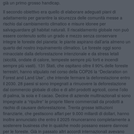
già un primo grosso handicap.
Il secondo obiettivo era quello di elaborare adeguati piani di
adattamento per garantire la sicurezza delle comunità messe a
rischio dal cambiamento climatico e misure idonee per
salvaguardare gli habitat naturali. Il riscaldamento globale non può
essere contenuto sotto un grado e mezzo senza conservare
integre le foreste del pianeta: le piante aspirano dall’aria almeno un
quarto del nostro inquinamento climatico. Le foreste oggi sono
minacciate dalla deforestazione intenzionale e da stress letali
(siccità, ondate di calore, tempeste sempre più forti e incendi
sempre più vasti). 131 Stati, che ospitano oltre il 90% delle foreste
terrestri, hanno stipulato nel corso della COP26 la “Declaration on
Forest and Land Use”, che intende fermare la deforestazione entro
il 2030. 28 paesi si sono impegnati a rimuovere la deforestazione
dal commercio globale di cibo e di altri prodotti agricoli, come l’olio
di palma, la soia e il cacao. Decine di aziende multinazionali si sono
impegnate a “ripulire” le proprie filiere commerciali da prodotti a
rischio di causare deforestazione. Trenta grosse istituzioni
finanziarie, che gestiscono affari per 9.000 miliardi di dollari, hanno
inoltre annunciato che entro il 2025 rinunceranno completamente a
sostenere business che in qualche modo possano essere dannosi
per le foreste. Già in passato altri accordi internazionali avevano