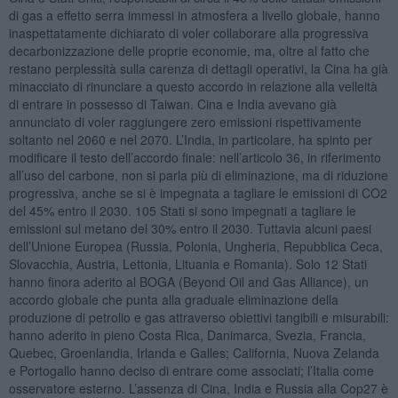
di gas a effetto serra immessi in atmosfera a livello globale, hanno
inaspettatamente dichiarato di voler collaborare alla progressiva
decarbonizzazione delle proprie economie, ma, oltre al fatto che
restano perplessità sulla carenza di dettagli operativi, la Cina ha già
minacciato di rinunciare a questo accordo in relazione alla velleità
di entrare in possesso di Taiwan. Cina e India avevano già
annunciato di voler raggiungere zero emissioni rispettivamente
soltanto nel 2060 e nel 2070. L’India, in particolare, ha spinto per
modificare il testo dell’accordo finale: nell’articolo 36, in riferimento
all’uso del carbone, non si parla più di eliminazione, ma di riduzione
progressiva, anche se si è impegnata a tagliare le emissioni di CO2
del 45% entro il 2030. 105 Stati si sono impegnati a tagliare le
emissioni sul metano del 30% entro il 2030. Tuttavia alcuni paesi
dell’Unione Europea (Russia, Polonia, Ungheria, Repubblica Ceca,
Slovacchia, Austria, Lettonia, Lituania e Romania). Solo 12 Stati
hanno finora aderito al BOGA (Beyond Oil and Gas Alliance), un
accordo globale che punta alla graduale eliminazione della
produzione di petrolio e gas attraverso obiettivi tangibili e misurabili:
hanno aderito in pieno Costa Rica, Danimarca, Svezia, Francia,
Quebec, Groenlandia, Irlanda e Galles; California, Nuova Zelanda
e Portogallo hanno deciso di entrare come associati; l’Italia come
osservatore esterno. L’assenza di Cina, India e Russia alla Cop27 è