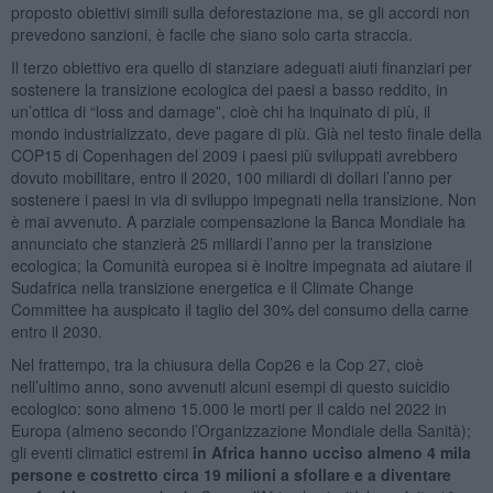
proposto obiettivi simili sulla deforestazione ma, se gli accordi non
prevedono sanzioni, è facile che siano solo carta straccia.
Il terzo obiettivo era quello di stanziare adeguati aiuti finanziari per
sostenere la transizione ecologica dei paesi a basso reddito, in
un’ottica di “loss and damage”, cioè chi ha inquinato di più, il
mondo industrializzato, deve pagare di più. Già nel testo finale della
COP15 di Copenhagen del 2009 i paesi più sviluppati avrebbero
dovuto mobilitare, entro il 2020, 100 miliardi di dollari l’anno per
sostenere i paesi in via di sviluppo impegnati nella transizione. Non
è mai avvenuto. A parziale compensazione la Banca Mondiale ha
annunciato che stanzierà 25 miliardi l’anno per la transizione
ecologica; la Comunità europea si è inoltre impegnata ad aiutare il
Sudafrica nella transizione energetica e il Climate Change
Committee ha auspicato il taglio del 30% del consumo della carne
entro il 2030.
Nel frattempo, tra la chiusura della Cop26 e la Cop 27, cioè
nell’ultimo anno, sono avvenuti alcuni esempi di questo suicidio
ecologico: sono almeno 15.000 le morti per il caldo nel 2022 in
Europa (almeno secondo l’Organizzazione Mondiale della Sanità);
gli eventi climatici estremi
in Africa hanno ucciso almeno 4 mila
persone e costretto circa 19 milioni a sfollare e a diventare