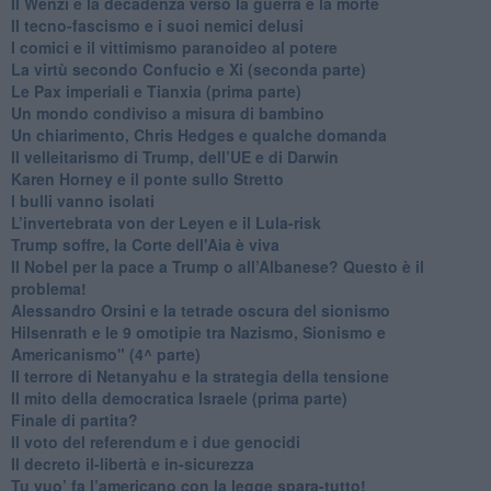
Il Wenzi e la decadenza verso la guerra e la morte
​Il tecno-fascismo e i suoi nemici delusi
​I comici e il vittimismo paranoideo al potere
​La virtù secondo Confucio e Xi (seconda parte)
Le Pax imperiali e Tianxia (prima parte)
Un mondo condiviso a misura di bambino
​Un chiarimento, Chris Hedges e qualche domanda
Il velleitarismo di Trump, dell’UE e di Darwin
​Karen Horney e il ponte sullo Stretto
​I bulli vanno isolati
L’invertebrata von der Leyen e il Lula-risk
Trump soffre, la Corte dell'Aia è viva
​Il Nobel per la pace a Trump o all’Albanese? Questo è il
problema!
​Alessandro Orsini e la tetrade oscura del sionismo
​Hilsenrath e le 9 omotipie tra Nazismo, Sionismo e
Americanismo" (4^ parte)
​Il terrore di Netanyahu e la strategia della tensione
Il mito della democratica Israele (prima parte)
​Finale di partita?
​Il voto del referendum e i due genocidi
Il decreto il-libertà e in-sicurezza
Tu vuo’ fa l’americano con la legge spara-tutto!