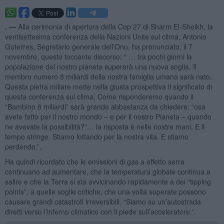
. —
Alla cerimonia di apertura della Cop 27 di Sharm El-Sheikh, la
ventisettesima conferenza della Nazioni Unite sul clima, Antonio
Guterres, Segretario generale dell’Onu, ha pronunciato, il 7
novembre, questo toccante discorso: “ … tra pochi giorni la
popolazione del nostro pianeta supererà una nuova soglia. Il
membro numero 8 miliardi della nostra famiglia umana sarà nato.
Questa pietra miliare mette nella giusta prospettiva il significato di
questa conferenza sul clima. Come risponderemo quando il
“Bambino 8 miliardi” sarà grande abbastanza da chiedere: “osa
avete fatto per il nostro mondo – e per il nostro Pianeta – quando
ne avevate la possibilità?”… la risposta è nelle nostre mani. E il
tempo stringe. Stiamo lottando per la nostra vita. E stiamo
perdendo.”.
Ha quindi ricordato che le emissioni di gas a effetto serra
continuano ad aumentare, che la temperatura globale continua a
salire e che la Terra si sta avvicinando rapidamente a dei “tipping
points”, a quelle soglie critiche, che una volta superate possono
causare grandi catastrofi irreversibili. “Siamo su un’autostrada
diretti verso l’inferno climatico con il piede sull’acceleratore.”.