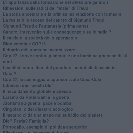
L’importanza della formazione nel diventare genitori
Riflessioni sulle radici del “male” di Freud
​La storia ancestrale e la primissima relazione con la madre
​La resistibile ascesa del cancro di Sigmund Freud
Sigmund Freud e l’eutanasia (prima parte)
Cancro: intervenire sulle conseguenze o sulle radici?
​Il calcio e la società dello spettacolo
Biodiversità e COP15
​Il ritardo dell’uomo nel mentalizzare
​Cop 27, i nove confini planetari e una bambina ghanese di 10
anni
​I pacifisti sono liberi dal guardare i mondiali di calcio in
Qatar?
​Cop 27, la sceneggiata sponsorizzata Coca-Cola
​Liberarsi dei “biechi blu”
Il riscaldamento globale è adesso
​Erasmo da Rotterdam e la guerra
​Aforismi su guerra, pace e bomba
Cingolani o del disastro ecologico
​Il metano ci dà una mano nel suicidio del pianeta
​Dio? Patria? Famiglia?
Portogallo, esempio di politica energetica
​Elisabetta II e l’assenza di futuro