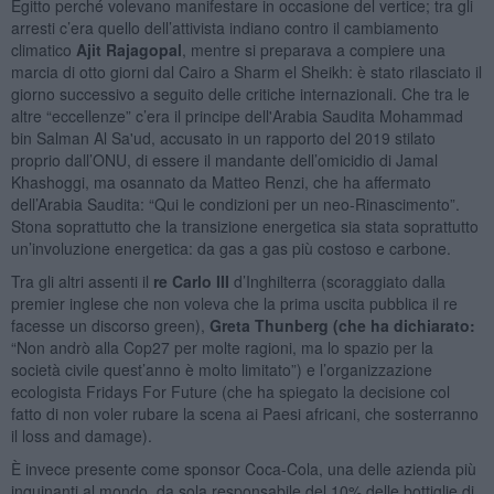
Egitto perché volevano manifestare in occasione del vertice; tra gli
arresti c’era quello dell’attivista indiano contro il cambiamento
climatico
Ajit Rajagopal
, mentre si preparava a compiere una
marcia di otto giorni dal Cairo a Sharm el Sheikh: è stato rilasciato il
giorno successivo a seguito delle critiche internazionali. Che tra le
altre “eccellenze” c’era il principe dell'Arabia Saudita Mohammad
bin Salman Al Sa'ud, accusato in un rapporto del 2019 stilato
proprio dall’ONU, di essere il mandante dell’omicidio di Jamal
Khashoggi, ma osannato da Matteo Renzi, che ha affermato
dell’Arabia Saudita: “Qui le condizioni per un neo-Rinascimento”.
Stona soprattutto che la transizione energetica sia stata soprattutto
un’involuzione energetica: da gas a gas più costoso e carbone.
Tra gli altri assenti il
re Carlo III
d’Inghilterra (scoraggiato dalla
premier inglese che non voleva che la prima uscita pubblica il re
facesse un discorso green),
Greta Thunberg (che ha dichiarato:
“Non andrò alla Cop27 per molte ragioni, ma lo spazio per la
società civile quest’anno è molto limitato”) e l’organizzazione
ecologista Fridays For Future (che ha spiegato la decisione col
fatto di non voler rubare la scena ai Paesi africani, che sosterranno
il loss and damage).
È invece presente come sponsor Coca-Cola, una delle azienda più
inquinanti al mondo, da sola responsabile del 10% delle bottiglie di