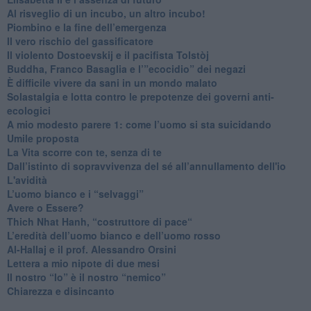
Al risveglio di un incubo, un altro incubo!
​Piombino e la fine dell’emergenza
​Il vero rischio del gassificatore
​Il violento Dostoevskij e il pacifista Tolstòj
​Buddha, Franco Basaglia e l’”ecocidio” dei negazi
​È difficile vivere da sani in un mondo malato
Solastalgia e lotta contro le prepotenze dei governi anti-
ecologici
​A mio modesto parere 1: come l’uomo si sta suicidando
​Umile proposta
​La Vita scorre con te, senza di te
​Dall’istinto di sopravvivenza del sé all’annullamento dell'io
L'avidità
​L’uomo bianco e i “selvaggi”
​Avere o Essere?
​Thich Nhat Hanh, “costruttore di pace“
​L’eredità dell’uomo bianco e dell’uomo rosso
Al-Hallaj e il prof. Alessandro Orsini
​Lettera a mio nipote di due mesi
​Il nostro “Io” è il nostro “nemico”
​Chiarezza e disincanto