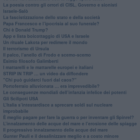
La poesia contro gli orrori di CISL, Governo e sionisti
Israele-Salò
​La fascistizzazione dello stato e della società
Papa Francesco e l’ipocrisia al suo funerale?
​Chi è Donald Trump?
App e lista boicottaggio di USA e Israele
​Un rituale Lakota per redimere il mondo
Il terrorismo di Ursula
​Il palco, l’anello di Frodo e scemo-scemo
Esimio filosofo Galimberti
​I mattarelli e le mattarelle europei e italiani
​STRIP IN TRIP … un video da diffondere
"Chi può guidarci fuori dal caos?"
​Portoferraio alluvionata … era imprevedibile?
Le conseguenze mondiali dell’infanzia infelice dei potenti
​Gli Scilipoti USA
L’Italia s’intestardisce a sprecare soldi sul nucleare
improbabile
È meglio pagare per fare la guerra o per inventare gli Spinrel?
​L’innalzamento delle acque del mare e l’erosione delle spiagge
​Il progressivo innalzamento delle acque del mare
​Gunter Pauli e il desalinizzare meglio e a costo minore