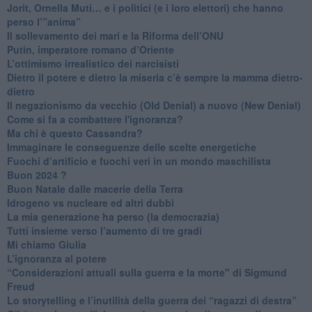
​Jorit, Ornella Muti… e i politici (e i loro elettori) che hanno
perso l’”anima”
​Il sollevamento dei mari e la Riforma dell’ONU
Putin, imperatore romano d’Oriente
​L’ottimismo irrealistico dei narcisisti
​Dietro il potere e dietro la miseria c’è sempre la mamma dietro-
dietro
Il negazionismo da vecchio (Old Denial) a nuovo (New Denial)
Come si fa a combattere l'ignoranza?
Ma chi è questo Cassandra?
Immaginare le conseguenze delle scelte energetiche
​Fuochi d’artificio e fuochi veri in un mondo maschilista
Buon 2024 ?
​Buon Natale dalle macerie della Terra
​Idrogeno vs nucleare ed altri dubbi
​La mia generazione ha perso (la democrazia)
​Tutti insieme verso l’aumento di tre gradi
Mi chiamo Giulia
L’ignoranza al potere
​“Considerazioni attuali sulla guerra e la morte" di Sigmund
Freud
​Lo storytelling e l’inutilità della guerra dei “ragazzi di destra”