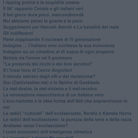
I tipping points e la stupidità umana
​Il 58° rapporto Censis e gli italiani veri
​Il bel gioco dura poco, marcondirondà
Noi abbiamo perso la guerra e la pace
Suggerimenti per Hannah Arendt e La banalità del male
​Gli indifferenti
Parte zoppicando il nucleare di IV generazione
​Indagine … l’italiano vero confessa la sua innocenza
Indagine su un cittadino al di sopra di ogni sospetto
Notizie tra l'orrore ed il grottesco
"La protervia dei ricchi e dei loro servitori"
S’i fossi foco di Cecco Angiolieri
​Il mondo salvato dagli elfi e dai mutaforma?
Gru (Cattivissimo me) e lo Spirito di Goebbels
​La mal-destra, la mal-sinistra e il mal-tecnico
​La venerazione masochistica di un italiano vero
​L’eco-nazismo e le idee-forma dell’800 che sopravvivono in
noi
​Le radici “culturali” dell’ecofascismo, Nordio e Kamala Harris
Le radici dell’ecofascismo: la purezza della terra e della razza
Andiamo verso l’ecofascismo?
I costi economici dell’emergenza climatica
​La “pacchia” è finita! Ma per chi?