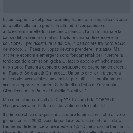
Le conseguenze del global warming hanno una tempistica diversa
da quella delle tante guerre in atto ed è “vergognoso e
autolesionista metterlo in secondo piano…, l’attività umana è la
causa del problema climatico. L’azione umana deve essere la
soluzione… per ricostruire la fiducia, in particolare tra Nord e Sud
de mondo… I Paesi sviluppati devono prendere l’iniziativa. Ma
anche le economie emergenti sono fondamentali per invertire la
tendenza delle emissioni globali… faccio appello affinché nasca
uno storico Patto tra economie sviluppate ed economie emergenti:
un Patto di Solidarietà Climatica… Un patto che fornirà energia
universale, accessibile e sostenibile per tutti… L’umanità ha una
scelta: cooperare o morire. Si tratta di un Patto di Solidarietà
Climatica o di un Patto di Suicidio Collettivo.”.
Ma come siamo arrivati alla Cop27? I lavori della COP26 di
Glasgow avevano trattato sostanzialmente tre obiettivi.
Il primo obiettivo era quello di azzerare le emissioni nette a livello
globale entro il 2050, così da puntare realisticamente a limitare
l’aumento delle temperature medie a 1,5 °C nei prossimi trent’anni.
Cina e Stati Uniti, responsabili di circa il 40% delle attuali emissioni