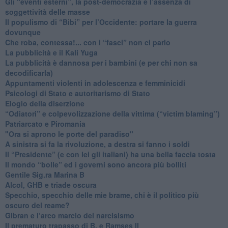
​Gli “eventi esterni”, la post-democrazia e l’assenza di
soggettività delle masse
​Il populismo di “Bibi” per l’Occidente: portare la guerra
dovunque
​Che roba, contessa!... con i “fasci” non ci parlo
La pubblicità e il Kali Yuga
​La pubblicità è dannosa per i bambini (e per chi non sa
decodificarla)
​Appuntamenti violenti in adolescenza e femminicidi
​Psicologi di Stato e autoritarismo di Stato
Elogio della diserzione
“Odiatori” e colpevolizzazione della vittima (“victim blaming”)
​Patriarcato e Piromania
"Ora si aprono le porte del paradiso"
​A sinistra si fa la rivoluzione, a destra si fanno i soldi
​Il “Presidente” (e con lei gli italiani) ha una bella faccia tosta
​Il mondo “bolle” ed i governi sono ancora più bolliti
​Gentile Sig.ra Marina B
​Alcol, GHB e triade oscura
​Specchio, specchio delle mie brame, chi è il politico più
oscuro del reame?
​Gibran e l’arco marcio del narcisismo
​Il prematuro trapasso di B. e Ramses II