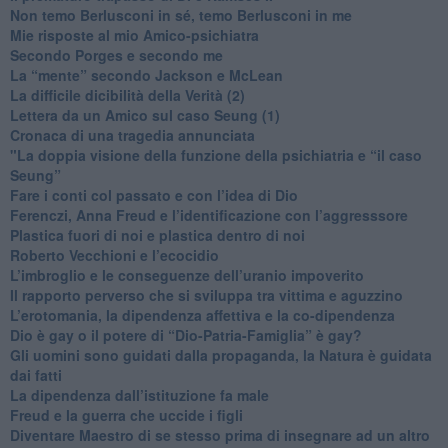
​Non temo Berlusconi in sé, temo Berlusconi in me
​Mie risposte al mio Amico-psichiatra
​Secondo Porges e secondo me
​La “mente” secondo Jackson e McLean
La difficile dicibilità della Verità (2)
​Lettera da un Amico sul caso Seung (1)
​Cronaca di una tragedia annunciata
"​La doppia visione della funzione della psichiatria e “il caso
Seung”
​Fare i conti col passato e con l’idea di Dio
​Ferenczi, Anna Freud e l’identificazione con l’aggresssore
Plastica fuori di noi e plastica dentro di noi
​Roberto Vecchioni e l’ecocidio
​L’imbroglio e le conseguenze dell’uranio impoverito
​Il rapporto perverso che si sviluppa tra vittima e aguzzino
L’erotomania, la dipendenza affettiva e la co-dipendenza
​Dio è gay o il potere di “Dio-Patria-Famiglia” è gay?
​Gli uomini sono guidati dalla propaganda, la Natura è guidata
dai fatti
La dipendenza dall’istituzione fa male
​Freud e la guerra che uccide i figli
​Diventare Maestro di se stesso prima di insegnare ad un altro