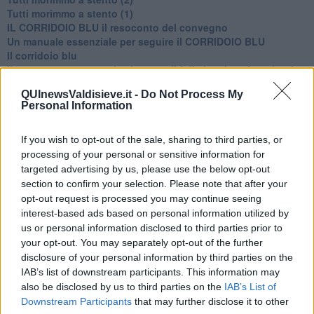
​Tutti morimmo a stento (1)
IL CORRIDOIO BLU il resoconto del convegno
Un manuale essenziale per seguire il CORRIDOIO BLU
Il corridoio blu
​Il cronoprogramma ottimale verso il full electric sui traghetti
​I costi dell’adeguamento al cold ironing
QUInewsValdisieve.it -
Do Not Process My
Alcune domande da esordiente agli esperti che decidono le
Personal Information
sorti dell’Elba
Verso il full electric a gestione pubblica dei traghetti​
​La Scienza dei Cittadini e i Cittadini per l’Aria
If you wish to opt-out of the sale, sharing to third parties, or
Trump e le sue guerre contro i deboli e contro la terra
processing of your personal or sensitive information for
​Le furbate elettorali della Meloni e la testardaggine
targeted advertising by us, please use the below opt-out
dell’opposizione
section to confirm your selection. Please note that after your
​Date loro l’Oscar al posto del Nobel per la Pace
opt-out request is processed you may continue seeing
L'umanizzazione dell'economia e della politica
interest-based ads based on personal information utilized by
​Dopo il diluvio dei NO: un patto intergenerazionale
us or personal information disclosed to third parties prior to
​Un grandioso NO ai falchi teocratici e ai loro vassalli
your opt-out. You may separately opt-out of the further
La religione è la cocaina dei potenti
disclosure of your personal information by third parties on the
Donald e Bibi confinati nell’isola di St James?
IAB’s list of downstream participants. This information may
L’italiano vero e la paura che al referendum vinca il No
also be disclosed by us to third parties on the
IAB’s List of
​Complottismo o capitalismo globale?
Downstream Participants
that may further disclose it to other
​Ma, contessa, non si vergogna a continuare a guardare San