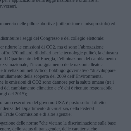
o per l’applicazione della legge nazionale e ordinare al
avversari.
l commercio delle pillole abortive (mifepristone e misoprostolo) ed
idistribuire i seggi del Congresso e del collegio elettorale;
 per ridurre le emissioni di CO2, ma ci sono l’abrogazione
ffre 370 miliardi di dollari per le tecnologie pulite), la chiusura
so il Dipartimento dell’Energia, l’eliminazione del cambiamento
rezza nazionale, l’incoraggiamento delle nazioni alleate a
alle trivellazioni nell’Artico, l’obbligo governativo “di sviluppare
l’annullamento della scoperta del 2009 dell’Environmental
e le emissioni di CO2 sono dannose per la salute umana (tra i
sti del cambiamento climatico e c’è chi è ritenuto responsabile
arigi del 2015);
ero ramo esecutivo del governo USA è posto sotto il diretto
endenza del Dipartimento di Giustizia, della Federal
 Trade Commission e di altre agenzie;
ogazione delle norme "che vietano la discriminazione sulla base
enere, dello status di transgender, delle caratteristiche