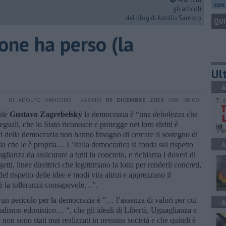
con 
gli articoli
del blog di Adolfo Santoro
QUI
one ha perso (la
Ult
A
DI ADOLFO SANTORO - SABATO
09 DICEMBRE 2023
ORE 08:00
nale
Gustavo Zagrebelsky
la democrazia è “una debolezza che
guali, che lo Stato riconosce e protegge nei loro diritti è
ori della democrazia non hanno bisogno di cercare il sostegno di
lla che le è propria… L’Italia democratica si fonda sul rispetto
A
glianza da assicurare a tutti in concreto, e richiama i doveri di
etti, linee direttrici che legittimano la lotta per renderli concreti,
l rispetto delle idee e modi vita altrui e apprezzano il
 è la tolleranza consapevole…”.
un pericolo per la democrazia è “… l’assenza di valori per cui
A
ualismo edonistico… “, che gli ideali di Libertà, Uguaglianza e
no non sono stati mai realizzati in nessuna società e che quindi è