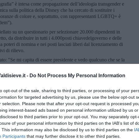
grafia” è intesa come propagazione dell’ideologia transgender e
ica sulla politica della Disney che ha cercato di sostituire i
inoranze di colore e, soprattutto, con rappresentanti LGBTQ+ è
“dem”).
ellato su un questionario per selezionare 20.000 dipendenti in
tto, da distribuire in tutti i 4.000posti chiavedelgoverno e delle
 poteri di nomina e nei posti lasciati liberi dal licenziamento di
i di rilievo.
ato: "Se mi capita di essere presidente e vedo qualcuno che se la
o di andare giù e incriminarlo"; ha detto che licenzierebbe "i
anno distruggendo l’America", che "cancellerà totalmente il Deep
ldisieve.it -
Do Not Process My Personal Information
peciale per perseguire il presidente più corrotto nella storia
intera famiglia criminale
Biden
". Trump interpreta l’articolo 2
torizzazione ad attribuire il potere esecutivo esclusivamente al
to opt-out of the sale, sharing to third parties, or processing of your per
i fare qualunque cosa come Presidente": il dispiegamento
formation for targeted advertising by us, please use the below opt-out s
ali ai sensi dell'Insurrection Act sarebbe una "priorità immediata"
r selection. Please note that after your opt-out request is processed y
re prossimo e il Dipartimento di Giustizia perseguirebbe chi
eing interest-based ads based on personal information utilized by us or
io politico: coloro che lavorano nel Dipartimento di Giustizia,
disclosed to third parties prior to your opt-out. You may separately opt-
a, fondata da John Kennedy, al fine di combattere la povertà
losure of your personal information by third parties on the IAB’s list of
sinistra radicale" e "attivisti" che sono "incorporati" nei loro
. This information may also be disclosed by us to third parties on the
IA
e anche alla caccia agli immigrati senza documenti (anche se
Participants
that may further disclose it to other third parties.