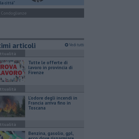
la città"
Condoglianze
imi articoli
Vedi tutti
ttualità
​Tutte le offerte di
lavoro in provincia di
Firenze
ttualità
L'odore degli incendi in
Francia arriva fino in
Toscana
ttualità
​Benzina, gasolio, gpl,
ecco dove risparmiare