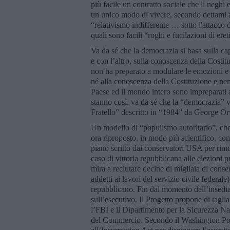
più facile un contratto sociale che li neghi
un unico modo di vivere, secondo dettami ar
“relativismo indifferente … sotto l'attacco 
quali sono facili “roghi e fucilazioni di eret
Va da sé che la democrazia si basa sulla c
e con l’altro, sulla conoscenza della Costitu
non ha preparato a modulare le emozioni e 
né alla conoscenza della Costituzione e nem
Paese ed il mondo intero sono impreparati ad
stanno così, va da sé che la “democrazia” v
Fratello” descritto in “1984” da George Or
Un modello di “populismo autoritario”, che 
ora riproposto, in modo più scientifico, co
piano scritto dai conservatori USA per rim
caso di vittoria repubblicana alle elezioni pr
mira a reclutare decine di migliaia di conse
addetti ai lavori del servizio civile federal
repubblicano. Fin dal momento dell’insediam
sull’esecutivo. Il Progetto propone di tagli
l’FBI e il Dipartimento per la Sicurezza Naz
del Commercio. Secondo il Washington Post