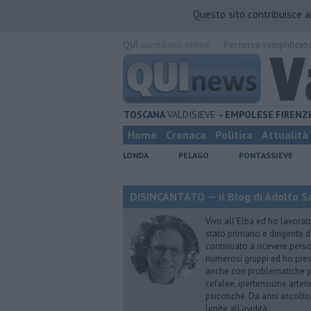
Questo sito contribuisce 
QUI
quotidiano online.
Percorso semplificat
TOSCANA
VALDISIEVE
EMPOLESE
FIRENZ
Home
Cronaca
Politica
Attualità
LONDA
PELAGO
PONTASSIEVE
DISINCANTATO — il Blog di Adolfo S
Vivo all’Elba ed ho lavorat
stato primario e dirigente 
continuato a ricevere person
numerosi gruppi ed ho pres
anche con problematiche ps
cefalee, ipertensione arter
psicotiche. Da anni ascolto
limite all’avidità.