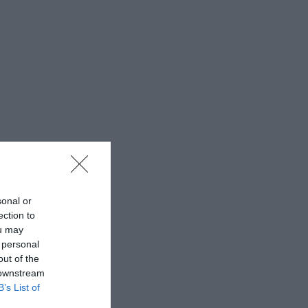
sonal or
ection to
ou may
 personal
out of the
 downstream
B’s List of