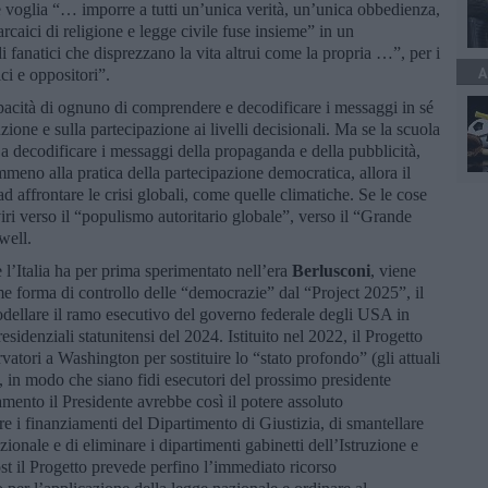
 e voglia “… imporre a tutti un’unica verità, un’unica obbedienza,
caici di religione e legge civile fuse insieme” in un
di fanatici che disprezzano la vita altrui come la propria …”, per i
A
ici e oppositori”.
apacità di ognuno di comprendere e decodificare i messaggi in sé
zione e sulla partecipazione ai livelli decisionali. Ma se la scuola
a decodificare i messaggi della propaganda e della pubblicità,
meno alla pratica della partecipazione democratica, allora il
 affrontare le crisi globali, come quelle climatiche. Se le cose
iri verso il “populismo autoritario globale”, verso il “Grande
well.
l’Italia ha per prima sperimentato nell’era
Berlusconi
, viene
me forma di controllo delle “democrazie” dal “Project 2025”, il
odellare il ramo esecutivo del governo federale degli USA in
esidenziali statunitensi del 2024. Istituito nel 2022, il Progetto
rvatori a Washington per sostituire lo “stato profondo” (gli attuali
e), in modo che siano fidi esecutori del prossimo presidente
ento il Presidente avrebbe così il potere assoluto
are i finanziamenti del Dipartimento di Giustizia, di smantellare
ionale e di eliminare i dipartimenti gabinetti dell’Istruzione e
 il Progetto prevede perfino l’immediato ricorso