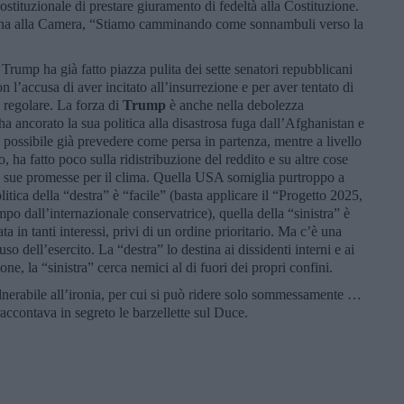
costituzionale di prestare giuramento di fedeltà alla Costituzione.
ana alla Camera, “Stiamo camminando come sonnambuli verso la
 Trump ha già fatto piazza pulita dei sette senatori repubblicani
’accusa di aver incitato all’insurrezione e per aver tentato di
 e regolare. La forza di
Trump
è anche nella debolezza
a ancorato la sua politica alla disastrosa fuga dall’Afghanistan e
 possibile già prevedere come persa in partenza, mentre a livello
, ha fatto poco sulla ridistribuzione del reddito e su altre cose
elle sue promesse per il clima. Quella USA somiglia purtroppo a
itica della “destra” è “facile” (basta applicare il “Progetto 2025,
mpo dall’internazionale conservatrice), quella della “sinistra” è
a in tanti interessi, privi di un ordine prioritario. Ma c’è una
’uso dell’esercito. La “destra” lo destina ai dissidenti interni e ai
ne, la “sinistra” cerca nemici al di fuori dei propri confini.
vulnerabile all’ironia, per cui si può ridere solo sommessamente …
accontava in segreto le barzellette sul Duce.