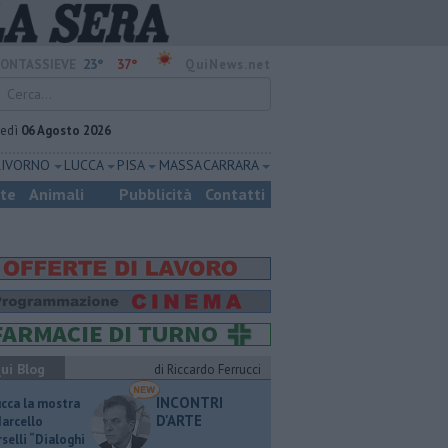
23°
37°
ONTASSIEVE
QuiNews.net
vedì
06 Agosto 2026
LIVORNO
LUCCA
PISA
MASSA CARRARA
ste
Animali
Pubblicità
Contatti
ui Blog
di Riccardo Ferrucci
INCONTRI
ucca la mostra
D'ARTE
Marcello
selli “Dialoghi