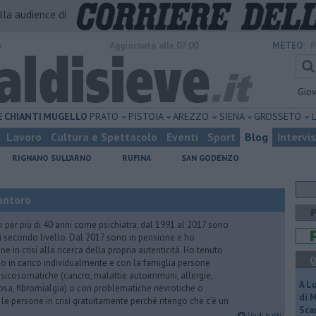
alla audience di
o
Aggiornato alle 07:00
METEO:
P
Gio
E
CHIANTI
MUGELLO
PRATO
PISTOIA
AREZZO
SIENA
GROSSETO
Lavoro
Cultura e Spettacolo
Eventi
Sport
Blog
Intervi
RIGNANO SULL'ARNO
RUFINA
SAN GODENZO
antoro
o per più di 40 anni come psichiatra; dal 1991 al 2017 sono
di secondo livello. Dal 2017 sono in pensione e ho
e in crisi alla ricerca della propria autenticità. Ho tenuto
Q
o in carico individualmente e con la famiglia persone
icosomatiche (cancro, malattie autoimmuni, allergie,
A L
iosa, fibromialgia) o con problematiche nevrotiche o
di 
 le persone in crisi gratuitamente perché ritengo che c’è un
Scar
Vedi tutti