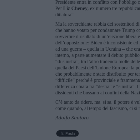
Presidente entra in conflitto con l’obbligo 
Per
Liz Cheney
, ex numero tre repubblic
dittatura”.
Ma la soverchiante rabbia dei sostenitori di
che hanno votato per condannare Trump con l
sovvertire il risultato di un’elezione libera
dell’opposizione: Biden è inconsistente ed h
ad una guerra – quella in Ucraina – che era
interno, a parte aumentare il debito pubblico
“di sinistra”, tra l’altro tradendo molte d
quella dei Paesi dell’Unione Europea: la pol
che probabilmente è stato distribuito per te
“difficile” perché è provinciale e frammentat
differenza chiara tra “destra” e “sinistra”: l
dissidenti che bussano ai confini della Nazio
C’è tanto da ridere, ma, si sa, il potere è 
come quando, al tempo del fascismo, ci si r
Adolfo Santoro