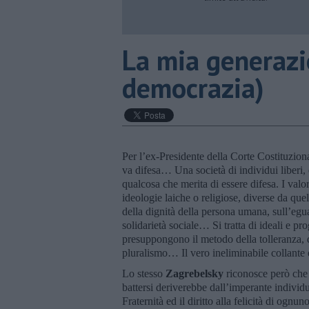
​La mia generazi
democrazia)
Per l’ex-Presidente della Corte Costituzio
va difesa… Una società di individui liberi, e
qualcosa che merita di essere difesa. I val
ideologie laiche o religiose, diverse da que
della dignità della persona umana, sull’egua
solidarietà sociale… Si tratta di ideali e prog
presuppongono il metodo della tolleranza, de
pluralismo… Il vero ineliminabile collante
Lo stesso
Zagrebelsky
riconosce però che 
battersi deriverebbe dall’imperante individ
Fraternità ed il diritto alla felicità di ognu