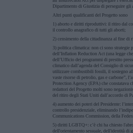
all’Insurrection Act per dispiegare l’esercit
Dipartimento di Giustizia di perseguire gli 
Altri punti qualificanti del Progetto sono
1) aborto e diritti riproduttivi: il ritiro da
il controllo anagrafico di tutti gli aborti;
2) censimento della cittadinanza al fine di r
3) politica climatica: non ci sono strategie
dell’Inflation Reduction Act (una legge che o
dell’Ufficio dei programmi di prestito pres
climatico dall’agenda del Consiglio di sicu
utilizzare combustibili fossili, il sostegno 
vaste risorse di petrolio, gas e carbone”, 
Protection Agency (EPA) che constatava ch
redattori del Progetto molti sono negazioni
del ritiro degli Stati Uniti dall’accordo di P
4) aumento dei poteri del Presidente: l’int
controllo presidenziale, eliminando l’indip
Communications Commission, della Federal
5) diritti LGBTQ+: c’è chi ha chiesto l'abr
dell'orientamento sessuale, dell'identità di g