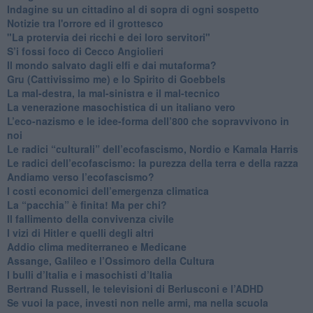
Indagine su un cittadino al di sopra di ogni sospetto
Notizie tra l'orrore ed il grottesco
"La protervia dei ricchi e dei loro servitori"
S’i fossi foco di Cecco Angiolieri
​Il mondo salvato dagli elfi e dai mutaforma?
Gru (Cattivissimo me) e lo Spirito di Goebbels
​La mal-destra, la mal-sinistra e il mal-tecnico
​La venerazione masochistica di un italiano vero
​L’eco-nazismo e le idee-forma dell’800 che sopravvivono in
noi
​Le radici “culturali” dell’ecofascismo, Nordio e Kamala Harris
Le radici dell’ecofascismo: la purezza della terra e della razza
Andiamo verso l’ecofascismo?
I costi economici dell’emergenza climatica
​La “pacchia” è finita! Ma per chi?
​Il fallimento della convivenza civile
​I vizi di Hitler e quelli degli altri
Addio clima mediterraneo e Medicane
​Assange, Galileo e l’Ossimoro della Cultura
​I bulli d’Italia e i masochisti d’Italia
​Bertrand Russell, le televisioni di Berlusconi e l’ADHD
​Se vuoi la pace, investi non nelle armi, ma nella scuola