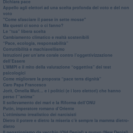
​Dichiara pace
​Appello agli elettori ad una scelta profonda del voto e del non
voto
"Come sfasciare il paese in sette mosse"
​Ma questi ci sono o ci fanno?
​Le “tua” libera scelta
Cambiamento climatico e realtà sostenibili
“Pace, ecologia, responsabilità”
​Corruttibilità e machiavellismo
Istruzioni per un’arte corale contro l’oggettivizzazione
dell’Essere
​L’MMPI e il mito della valutazione “oggettiva” dei test
psicologici
Come migliorare la proposta “pace terra dignità”
Caro Papa Francesco
​Jorit, Ornella Muti… e i politici (e i loro elettori) che hanno
perso l’”anima”
​Il sollevamento dei mari e la Riforma dell’ONU
Putin, imperatore romano d’Oriente
​L’ottimismo irrealistico dei narcisisti
​Dietro il potere e dietro la miseria c’è sempre la mamma dietro-
dietro
Il negazionismo da vecchio (Old Denial) a nuovo (New Denial)