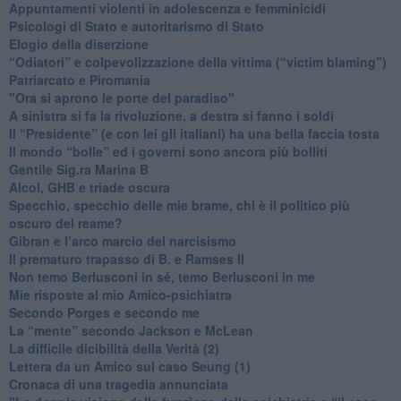
​Appuntamenti violenti in adolescenza e femminicidi
​Psicologi di Stato e autoritarismo di Stato
Elogio della diserzione
“Odiatori” e colpevolizzazione della vittima (“victim blaming”)
​Patriarcato e Piromania
"Ora si aprono le porte del paradiso"
​A sinistra si fa la rivoluzione, a destra si fanno i soldi
​Il “Presidente” (e con lei gli italiani) ha una bella faccia tosta
​Il mondo “bolle” ed i governi sono ancora più bolliti
​Gentile Sig.ra Marina B
​Alcol, GHB e triade oscura
​Specchio, specchio delle mie brame, chi è il politico più
oscuro del reame?
​Gibran e l’arco marcio del narcisismo
​Il prematuro trapasso di B. e Ramses II
​Non temo Berlusconi in sé, temo Berlusconi in me
​Mie risposte al mio Amico-psichiatra
​Secondo Porges e secondo me
​La “mente” secondo Jackson e McLean
La difficile dicibilità della Verità (2)
​Lettera da un Amico sul caso Seung (1)
​Cronaca di una tragedia annunciata