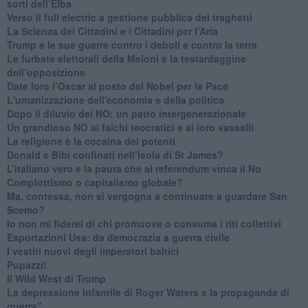
sorti dell’Elba
Verso il full electric a gestione pubblica dei traghetti​
​La Scienza dei Cittadini e i Cittadini per l’Aria
Trump e le sue guerre contro i deboli e contro la terra
​Le furbate elettorali della Meloni e la testardaggine
dell’opposizione
​Date loro l’Oscar al posto del Nobel per la Pace
L'umanizzazione dell'economia e della politica
​Dopo il diluvio dei NO: un patto intergenerazionale
​Un grandioso NO ai falchi teocratici e ai loro vassalli
La religione è la cocaina dei potenti
Donald e Bibi confinati nell’isola di St James?
L’italiano vero e la paura che al referendum vinca il No
​Complottismo o capitalismo globale?
​Ma, contessa, non si vergogna a continuare a guardare San
Scemo?
​Io non mi fiderei di chi promuove o consuma i riti collettivi
Esportazioni Usa: da democrazia a guerra civile
​I vestiti nuovi degli imperatori baltici
​Pupazzi!
​Il Wild West di Trump
​La depressione infantile di Roger Waters e la propaganda di
guerra"