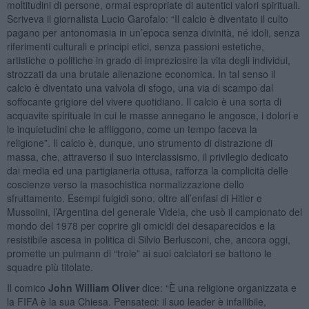
moltitudini di persone, ormai espropriate di autentici valori spirituali.
Scriveva il giornalista Lucio Garofalo: “Il calcio è diventato il culto
pagano per antonomasia in un’epoca senza divinità, né idoli, senza
riferimenti culturali e principi etici, senza passioni estetiche,
artistiche o politiche in grado di impreziosire la vita degli individui,
strozzati da una brutale alienazione economica. In tal senso il
calcio è diventato una valvola di sfogo, una via di scampo dal
soffocante grigiore del vivere quotidiano. Il calcio è una sorta di
acquavite spirituale in cui le masse annegano le angosce, i dolori e
le inquietudini che le affliggono, come un tempo faceva la
religione”. Il calcio è, dunque, uno strumento di distrazione di
massa, che, attraverso il suo interclassismo, il privilegio dedicato
dai media ed una partigianeria ottusa, rafforza la complicità delle
coscienze verso la masochistica normalizzazione dello
sfruttamento. Esempi fulgidi sono, oltre all’enfasi di Hitler e
Mussolini, l’Argentina del generale Videla, che usò il campionato del
mondo del 1978 per coprire gli omicidi dei desaparecidos e la
resistibile ascesa in politica di Silvio Berlusconi, che, ancora oggi,
promette un pulmann di “troie” ai suoi calciatori se battono le
squadre più titolate.
Il comico
John William Oliver
dice: “È una religione organizzata e
la FIFA è la sua Chiesa. Pensateci: il suo leader è infallibile,