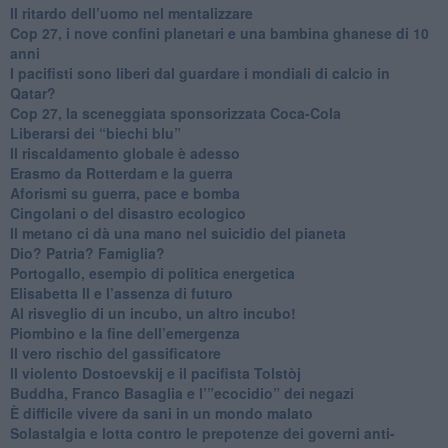
​Il ritardo dell’uomo nel mentalizzare
​Cop 27, i nove confini planetari e una bambina ghanese di 10
anni
​I pacifisti sono liberi dal guardare i mondiali di calcio in
Qatar?
​Cop 27, la sceneggiata sponsorizzata Coca-Cola
​Liberarsi dei “biechi blu”
Il riscaldamento globale è adesso
​Erasmo da Rotterdam e la guerra
​Aforismi su guerra, pace e bomba
Cingolani o del disastro ecologico
​Il metano ci dà una mano nel suicidio del pianeta
​Dio? Patria? Famiglia?
Portogallo, esempio di politica energetica
​Elisabetta II e l’assenza di futuro
Al risveglio di un incubo, un altro incubo!
​Piombino e la fine dell’emergenza
​Il vero rischio del gassificatore
​Il violento Dostoevskij e il pacifista Tolstòj
​Buddha, Franco Basaglia e l’”ecocidio” dei negazi
​È difficile vivere da sani in un mondo malato
Solastalgia e lotta contro le prepotenze dei governi anti-