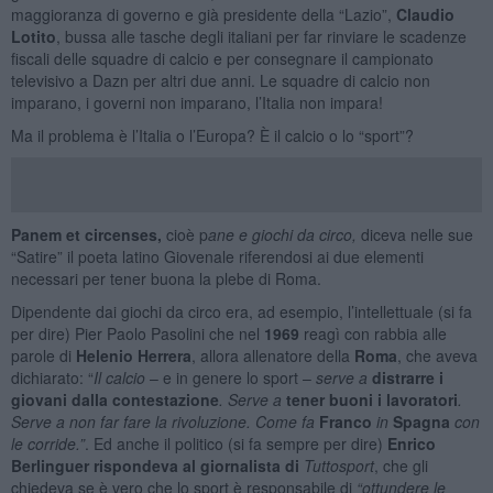
maggioranza di governo e già presidente della “Lazio”,
Claudio
Lotito
, bussa alle tasche degli italiani per far
rinviare le scadenze
fiscali delle squadre di calcio e per consegnare il campionato
televisivo a Dazn per altri due anni. Le squadre di calcio non
imparano, i governi non imparano, l’Italia non impara!
Ma il problema è l’Italia o l’Europa? È il calcio o lo “sport”?
Panem et circenses,
cioè p
ane e giochi da circo,
diceva nelle sue
“Satire” il poeta latino Giovenale riferendosi ai due elementi
necessari per tener buona la plebe di Roma.
Dipendente dai giochi da circo era, ad esempio, l’intellettuale (si fa
per dire) Pier Paolo Pasolini che nel
1969
reagì con rabbia alle
parole di
Helenio Herrera
, allora allenatore della
Roma
, che aveva
dichiarato: “
Il calcio
– e in genere lo sport –
serve a
distrarre i
giovani dalla contestazione
. Serve a
tener buoni i lavoratori
.
Serve a non far fare la rivoluzione. Come fa
Franco
in
Spagna
con
le corride.”
. Ed anche il politico (si fa sempre per dire)
Enrico
Berlinguer rispondeva al giornalista di
Tuttosport
, che gli
chiedeva se è vero che lo sport è responsabile di
“ottundere le