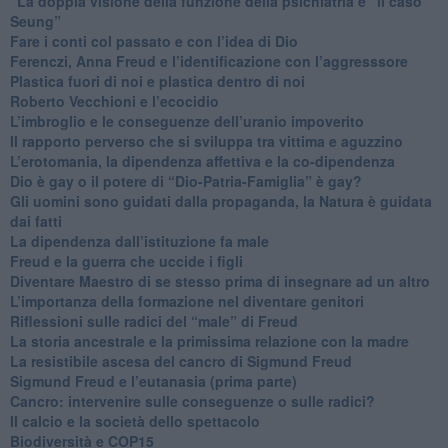
"​La doppia visione della funzione della psichiatria e “il caso
Seung”
​Fare i conti col passato e con l’idea di Dio
​Ferenczi, Anna Freud e l’identificazione con l’aggresssore
Plastica fuori di noi e plastica dentro di noi
​Roberto Vecchioni e l’ecocidio
​L’imbroglio e le conseguenze dell’uranio impoverito
​Il rapporto perverso che si sviluppa tra vittima e aguzzino
L’erotomania, la dipendenza affettiva e la co-dipendenza
​Dio è gay o il potere di “Dio-Patria-Famiglia” è gay?
​Gli uomini sono guidati dalla propaganda, la Natura è guidata
dai fatti
La dipendenza dall’istituzione fa male
​Freud e la guerra che uccide i figli
​Diventare Maestro di se stesso prima di insegnare ad un altro
L’importanza della formazione nel diventare genitori
Riflessioni sulle radici del “male” di Freud
​La storia ancestrale e la primissima relazione con la madre
​La resistibile ascesa del cancro di Sigmund Freud
Sigmund Freud e l’eutanasia (prima parte)
Cancro: intervenire sulle conseguenze o sulle radici?
​Il calcio e la società dello spettacolo
Biodiversità e COP15