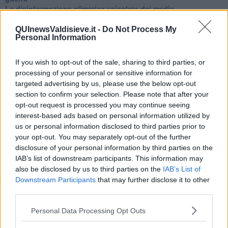
​La disinformazione climatica veicolata dai media
Senza una Retta Visione l’Uomo è un automa
​La propaganda bellica nostrana vs l’hasbarà dei sionisti
QUInewsValdisieve.it -
Do Not Process My
Personal Information
​La cleptocrazia e lo studio sociologico della propaganda di
guerra
​Uccidere per gioco: il cacciatore e chi vuole armarsi
If you wish to opt-out of the sale, sharing to third parties, or
​La Cop 30 di Belem giorno per giorno
processing of your personal or sensitive information for
La Cop 30, i crimini e i misfatti verso la vita sulla terra
targeted advertising by us, please use the below opt-out
Arrostire il pianeta: le grandi emissioni della carne e dei
section to confirm your selection. Please note that after your
latticini
opt-out request is processed you may continue seeing
​Cop 30, uragani e riconversione delle spese militari
interest-based ads based on personal information utilized by
La responsabilità storica della morte sulla terra
us or personal information disclosed to third parties prior to
PTSD e suicidi svelano l’intento suicidario della guerra e
your opt-out. You may separately opt-out of the further
dell’ignoranza
disclosure of your personal information by third parties on the
Il Wenzi e la decadenza verso la guerra e la morte
IAB’s list of downstream participants. This information may
​Il tecno-fascismo e i suoi nemici delusi
also be disclosed by us to third parties on the
IAB’s List of
​I comici e il vittimismo paranoideo al potere
Downstream Participants
that may further disclose it to other
​La virtù secondo Confucio e Xi (seconda parte)
third parties.
Le Pax imperiali e Tianxia (prima parte)
Un mondo condiviso a misura di bambino
Personal Data Processing Opt Outs
​Un chiarimento, Chris Hedges e qualche domanda
Il velleitarismo di Trump, dell’UE e di Darwin