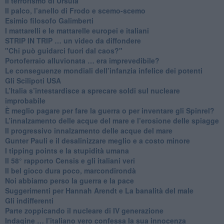
Il terrorismo di Ursula
​Il palco, l’anello di Frodo e scemo-scemo
Esimio filosofo Galimberti
​I mattarelli e le mattarelle europei e italiani
​STRIP IN TRIP … un video da diffondere
"Chi può guidarci fuori dal caos?"
​Portoferraio alluvionata … era imprevedibile?
Le conseguenze mondiali dell’infanzia infelice dei potenti
​Gli Scilipoti USA
L’Italia s’intestardisce a sprecare soldi sul nucleare
improbabile
È meglio pagare per fare la guerra o per inventare gli Spinrel?
​L’innalzamento delle acque del mare e l’erosione delle spiagge
​Il progressivo innalzamento delle acque del mare
​Gunter Pauli e il desalinizzare meglio e a costo minore
I tipping points e la stupidità umana
​Il 58° rapporto Censis e gli italiani veri
​Il bel gioco dura poco, marcondirondà
Noi abbiamo perso la guerra e la pace
Suggerimenti per Hannah Arendt e La banalità del male
​Gli indifferenti
Parte zoppicando il nucleare di IV generazione
​Indagine … l’italiano vero confessa la sua innocenza