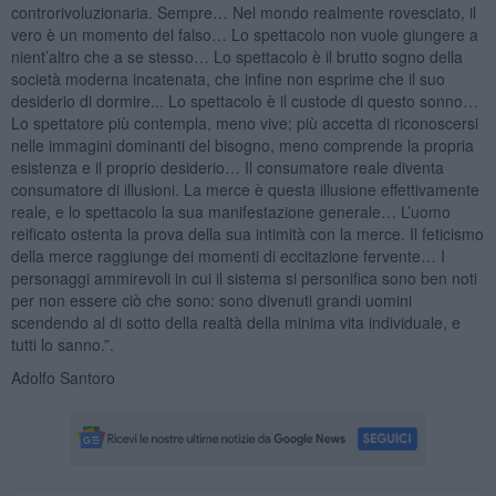
controrivoluzionaria. Sempre… Nel mondo realmente rovesciato, il
vero è un momento del falso… Lo spettacolo non vuole giungere a
nient’altro che a se stesso… Lo spettacolo è il brutto sogno della
società moderna incatenata, che infine non esprime che il suo
desiderio di dormire... Lo spettacolo è il custode di questo sonno…
Lo spettatore più contempla, meno vive; più accetta di riconoscersi
nelle immagini dominanti del bisogno, meno comprende la propria
esistenza e il proprio desiderio… Il consumatore reale diventa
consumatore di illusioni. La merce è questa illusione effettivamente
reale, e lo spettacolo la sua manifestazione generale… L’uomo
reificato ostenta la prova della sua intimità con la merce. Il feticismo
della merce raggiunge dei momenti di eccitazione fervente… I
personaggi ammirevoli in cui il sistema si personifica sono ben noti
per non essere ciò che sono: sono divenuti grandi uomini
scendendo al di sotto della realtà della minima vita individuale, e
tutti lo sanno.”.
Adolfo Santoro