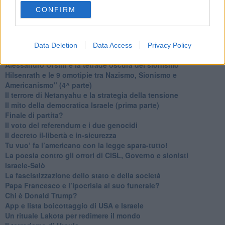
​Karen Horney e il ponte sullo Stretto
CONFIRM
​I bulli vanno isolati
L’invertebrata von der Leyen e il Lula-risk
Trump soffre, la Corte dell'Aia è viva
​Il Nobel per la pace a Trump o all’Albanese? Questo è il
Data Deletion
Data Access
Privacy Policy
problema!
​Alessandro Orsini e la tetrade oscura del sionismo
​Hilsenrath e le 9 omotipie tra Nazismo, Sionismo e
Americanismo" (4^ parte)
​Il terrore di Netanyahu e la strategia della tensione
Il mito della democratica Israele (prima parte)
​Finale di partita?
​Il voto del referendum e i due genocidi
Il decreto il-libertà e in-sicurezza
Tu vuo’ fa l’americano con la legge spara-tutto!
La poesia contro gli orrori di CISL, Governo e sionisti
Israele-Salò
​La fascistizzazione dello stato e della società
Papa Francesco e l’ipocrisia al suo funerale?
​Chi è Donald Trump?
App e lista boicottaggio di USA e Israele
​Un rituale Lakota per redimere il mondo