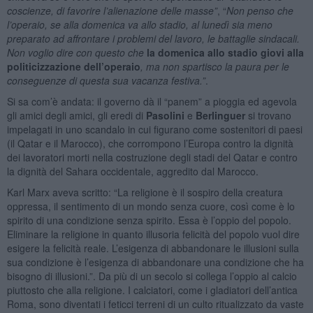
coscienze, di favorire l’alienazione delle masse”
, “
Non penso che
l’operaio, se alla domenica va allo stadio, al lunedì sia meno
preparato ad affrontare i problemi del lavoro, le battaglie sindacali.
Non voglio dire con questo che
la domenica allo stadio giovi alla
politicizzazione dell’operaio
, ma non spartisco la paura per le
conseguenze di questa sua vacanza festiva.”
.
Si sa com’è andata: il governo dà il “panem” a pioggia ed agevola
gli amici degli amici, gli eredi di
Pasolini
e
Berlinguer
si trovano
impelagati in uno scandalo in cui figurano come sostenitori di paesi
(il Qatar e il Marocco), che corrompono l’Europa contro la dignità
dei lavoratori morti nella costruzione degli stadi del Qatar e contro
la dignità del Sahara occidentale, aggredito dal Marocco.
Karl Marx aveva scritto: “La religione è il sospiro della creatura
oppressa, il sentimento di un mondo senza cuore, così come è lo
spirito di una condizione senza spirito. Essa è l’oppio del popolo.
Eliminare la religione in quanto illusoria felicità del popolo vuol dire
esigere la felicità reale. L’esigenza di abbandonare le illusioni sulla
sua condizione è l’esigenza di abbandonare una condizione che ha
bisogno di illusioni.”. Da più di un secolo si collega l’oppio al calcio
piuttosto che alla religione. I calciatori, come i gladiatori dell’antica
Roma, sono diventati i feticci terreni di un culto ritualizzato da vaste