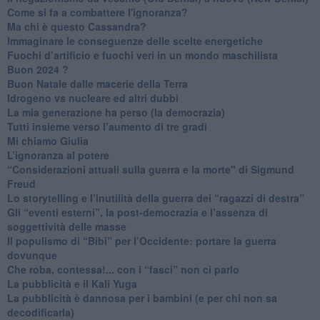
Come si fa a combattere l'ignoranza?
Ma chi è questo Cassandra?
Immaginare le conseguenze delle scelte energetiche
​Fuochi d’artificio e fuochi veri in un mondo maschilista
Buon 2024 ?
​Buon Natale dalle macerie della Terra
​Idrogeno vs nucleare ed altri dubbi
​La mia generazione ha perso (la democrazia)
​Tutti insieme verso l’aumento di tre gradi
Mi chiamo Giulia
L’ignoranza al potere
​“Considerazioni attuali sulla guerra e la morte" di Sigmund
Freud
​Lo storytelling e l’inutilità della guerra dei “ragazzi di destra”
​Gli “eventi esterni”, la post-democrazia e l’assenza di
soggettività delle masse
​Il populismo di “Bibi” per l’Occidente: portare la guerra
dovunque
​Che roba, contessa!... con i “fasci” non ci parlo
La pubblicità e il Kali Yuga
​La pubblicità è dannosa per i bambini (e per chi non sa
decodificarla)