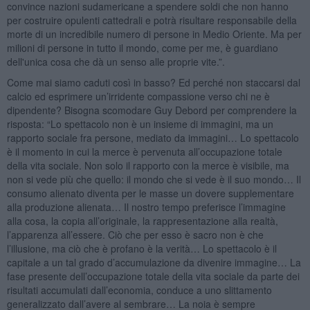
convince nazioni sudamericane a spendere soldi che non hanno
per costruire opulenti cattedrali e potrà risultare responsabile della
morte di un incredibile numero di persone in Medio Oriente. Ma per
milioni di persone in tutto il mondo, come per me, è guardiano
dell'unica cosa che dà un senso alle proprie vite.”.
Come mai siamo caduti così in basso? Ed perché non staccarsi dal
calcio ed esprimere un’irridente compassione verso chi ne è
dipendente? Bisogna scomodare Guy Debord per comprendere la
risposta: “Lo spettacolo non è un insieme di immagini, ma un
rapporto sociale fra persone, mediato da immagini… Lo spettacolo
è il momento in cui la merce è pervenuta all’occupazione totale
della vita sociale. Non solo il rapporto con la merce è visibile, ma
non si vede più che quello: il mondo che si vede è il suo mondo… Il
consumo alienato diventa per le masse un dovere supplementare
alla produzione alienata… Il nostro tempo preferisce l’immagine
alla cosa, la copia all’originale, la rappresentazione alla realtà,
l’apparenza all’essere. Ciò che per esso è sacro non è che
l’illusione, ma ciò che è profano è la verità… Lo spettacolo è il
capitale a un tal grado d’accumulazione da divenire immagine… La
fase presente dell’occupazione totale della vita sociale da parte dei
risultati accumulati dall’economia, conduce a uno slittamento
generalizzato dall’avere al sembrare… La noia è sempre