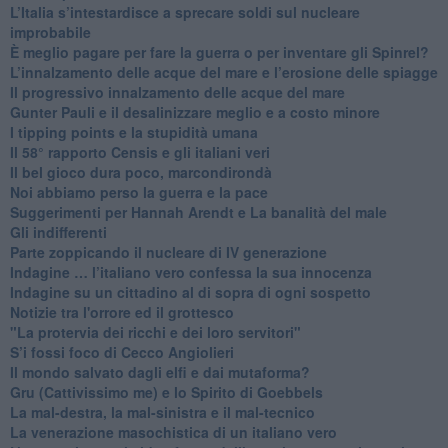
L’Italia s’intestardisce a sprecare soldi sul nucleare
improbabile
È meglio pagare per fare la guerra o per inventare gli Spinrel?
​L’innalzamento delle acque del mare e l’erosione delle spiagge
​Il progressivo innalzamento delle acque del mare
​Gunter Pauli e il desalinizzare meglio e a costo minore
I tipping points e la stupidità umana
​Il 58° rapporto Censis e gli italiani veri
​Il bel gioco dura poco, marcondirondà
Noi abbiamo perso la guerra e la pace
Suggerimenti per Hannah Arendt e La banalità del male
​Gli indifferenti
Parte zoppicando il nucleare di IV generazione
​Indagine … l’italiano vero confessa la sua innocenza
Indagine su un cittadino al di sopra di ogni sospetto
Notizie tra l'orrore ed il grottesco
"La protervia dei ricchi e dei loro servitori"
S’i fossi foco di Cecco Angiolieri
​Il mondo salvato dagli elfi e dai mutaforma?
Gru (Cattivissimo me) e lo Spirito di Goebbels
​La mal-destra, la mal-sinistra e il mal-tecnico
​La venerazione masochistica di un italiano vero