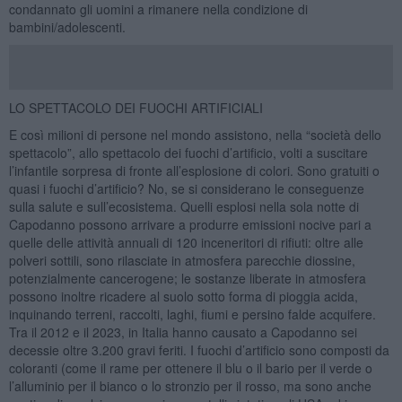
condannato gli uomini a rimanere nella condizione di
bambini/adolescenti.
LO SPETTACOLO DEI FUOCHI ARTIFICIALI
E così milioni di persone nel mondo assistono, nella “società dello
spettacolo”, allo spettacolo dei fuochi d’artificio, volti a suscitare
l’infantile sorpresa di fronte all’esplosione di colori. Sono gratuiti o
quasi i fuochi d’artificio? No, se si considerano le conseguenze
sulla salute e sull’ecosistema. Quelli esplosi nella sola notte di
Capodanno possono arrivare a produrre emissioni nocive pari a
quelle delle attività annuali di 120 inceneritori di rifiuti: oltre alle
polveri sottili, sono rilasciate in atmosfera parecchie diossine,
potenzialmente cancerogene; le sostanze liberate in atmosfera
possono inoltre ricadere al suolo sotto forma di pioggia acida,
inquinando terreni, raccolti, laghi, fiumi e persino falde acquifere.
Tra il 2012 e il 2023, in Italia hanno causato a Capodanno sei
decessie oltre 3.200 gravi feriti. I fuochi d’artificio sono composti da
coloranti (come il rame per ottenere il blu o il bario per il verde o
l’alluminio per il bianco o lo stronzio per il rosso, ma sono anche