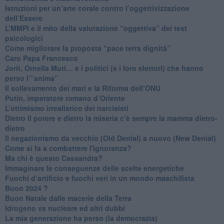
Istruzioni per un’arte corale contro l’oggettivizzazione
dell’Essere
​L’MMPI e il mito della valutazione “oggettiva” dei test
psicologici
Come migliorare la proposta “pace terra dignità”
Caro Papa Francesco
​Jorit, Ornella Muti… e i politici (e i loro elettori) che hanno
perso l’”anima”
​Il sollevamento dei mari e la Riforma dell’ONU
Putin, imperatore romano d’Oriente
​L’ottimismo irrealistico dei narcisisti
​Dietro il potere e dietro la miseria c’è sempre la mamma dietro-
dietro
Il negazionismo da vecchio (Old Denial) a nuovo (New Denial)
Come si fa a combattere l'ignoranza?
Ma chi è questo Cassandra?
Immaginare le conseguenze delle scelte energetiche
​Fuochi d’artificio e fuochi veri in un mondo maschilista
Buon 2024 ?
​Buon Natale dalle macerie della Terra
​Idrogeno vs nucleare ed altri dubbi
​La mia generazione ha perso (la democrazia)