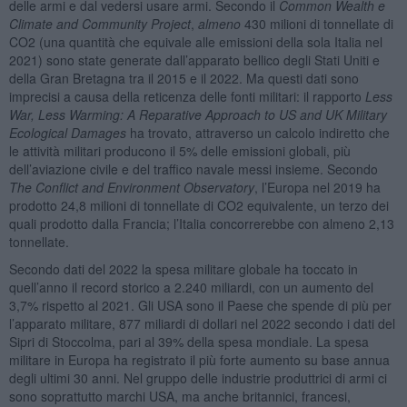
delle armi e dal vedersi usare armi. Secondo il
Common Wealth e
Climate and Community Project
,
almeno
430 milioni di tonnellate di
CO2 (una quantità che equivale alle emissioni della sola Italia nel
2021) sono state generate dall’apparato bellico degli Stati Uniti e
della Gran Bretagna tra il 2015 e il 2022. Ma questi dati sono
imprecisi a causa della reticenza delle fonti militari: il rapporto
Less
War, Less Warming: A Reparative Approach to US and UK Military
Ecological Damages
ha trovato, attraverso un calcolo indiretto che
le attività militari producono il 5% delle emissioni globali, più
dell’aviazione civile e del traffico navale messi insieme. Secondo
The Conflict and Environment Observatory
, l’Europa nel 2019 ha
prodotto 24,8 milioni di tonnellate di CO2 equivalente, un terzo dei
quali prodotto dalla Francia; l’Italia concorrerebbe con almeno 2,13
tonnellate.
Secondo dati del 2022 la spesa militare globale ha toccato in
quell’anno il record storico a 2.240 miliardi, con un aumento del
3,7% rispetto al 2021. Gli USA sono il Paese che spende di più per
l’apparato militare, 877 miliardi di dollari nel 2022 secondo i dati del
Sipri di Stoccolma, pari al 39% della spesa mondiale. La spesa
militare in Europa ha registrato il più forte aumento su base annua
degli ultimi 30 anni. Nel gruppo delle industrie produttrici di armi ci
sono soprattutto marchi USA, ma anche britannici, francesi,