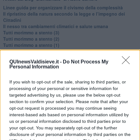
​Linee guida per organizzare il civismo della complessità
​Il ripristino della natura secondo la legge e l’impegno dei
Cittadini
Il nesso tra cambiamenti climatici e salute umana
Tutti morimmo a stento (3)
Tutti morimmo a stento (2)
​Tutti morimmo a stento (1)
IL CORRIDOIO BLU il resoconto del convegno
Un manuale essenziale per seguire il CORRIDOIO BLU
QUInewsValdisieve.it -
Do Not Process My
Il corridoio blu
Personal Information
​Il cronoprogramma ottimale verso il full electric sui traghetti
​I costi dell’adeguamento al cold ironing
If you wish to opt-out of the sale, sharing to third parties, or
Alcune domande da esordiente agli esperti che decidono le
sorti dell’Elba
processing of your personal or sensitive information for
Verso il full electric a gestione pubblica dei traghetti​
targeted advertising by us, please use the below opt-out
​La Scienza dei Cittadini e i Cittadini per l’Aria
section to confirm your selection. Please note that after your
Trump e le sue guerre contro i deboli e contro la terra
opt-out request is processed you may continue seeing
​Le furbate elettorali della Meloni e la testardaggine
interest-based ads based on personal information utilized by
dell’opposizione
us or personal information disclosed to third parties prior to
​Date loro l’Oscar al posto del Nobel per la Pace
your opt-out. You may separately opt-out of the further
L'umanizzazione dell'economia e della politica
disclosure of your personal information by third parties on the
​Dopo il diluvio dei NO: un patto intergenerazionale