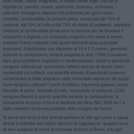
usati sodio, calcio, magnesio, e metalli vietati negli USA ed in
Inghilterra: piombo, cromo, antimonio, arsenico, antimonio; i
coloranti rimangono dispersi nell’ambiente per giorni dopo
l'evento), combustibile (la polvere pirica, composta dal 15% di
carbone, dal 10% di zolfo e dal 75% di nitrato di potassio), ossidanti
(insieme al combustibile producono la fiamma per far bruciare il
colorante) e legante (un composto organico che serve a tenere
insieme l’intera miscela); tutti questi elementi sono potenziali
inquinanti. Il particolato con diametro di 10 e 2.5 micron, generato
durante la combustione, rimane sospeso in aria: i PM2.5 possono
dare gravi problemi respiratori e cardiovascolari; clorati e perclorati
vengono utilizzati per aumentare l'effetto scenico di alcuni colori
rendendoli più brillanti, ma quantità elevate di perclorati possono
contaminare le falde acquifere nelle immediate vicinanze del luogo
dove vengono utilizzati i fuochi d'artificio; inquinanti gassosi (come
biossido di azoto, biossido di zolfo, monossido di carbonio, CO2)
vengono liberati in grandi quantità durante la combustione; la
formazione di ozono a terra è facilitata dai NOx (NO, NO2 etc.) e
dalle emissioni luminose prodotte dallo scoppio dei fuochi.
Si stima che circa 5.000 animali perdano la vita ogni anno a causa
diretta o indiretta dell’utilizzo dei botti di Capodanno: qualche anno
fa fece scalpore la moria di centinaia di storni a Roma, ma ogni