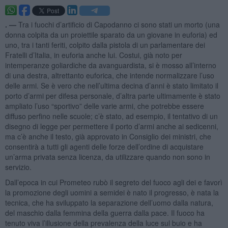
. —
Tra i fuochi d’artificio di Capodanno ci sono stati un morto (una
donna colpita da un proiettile sparato da un giovane in euforia) ed
uno, tra i tanti feriti, colpito dalla pistola di un parlamentare dei
Fratelli d’Italia, in euforia anche lui. Costui, già noto per
intemperanze goliardiche da avanguardista, si è mosso all’interno
di una destra, altrettanto euforica, che intende normalizzare l’uso
delle armi. Se è vero che nell’ultima decina d’anni è stato limitato il
porto d’armi per difesa personale, d’altra parte ultimamente è stato
ampliato l’uso “sportivo” delle varie armi, che potrebbe essere
diffuso perfino nelle scuole; c’è stato, ad esempio, il tentativo di un
disegno di legge per permettere il porto d’armi anche ai sedicenni,
ma c’è anche il testo, già approvato in Consiglio dei ministri, che
consentirà a tutti gli agenti delle forze dell’ordine di acquistare
un’arma privata senza licenza, da utilizzare quando non sono in
servizio.
Dall’epoca in cui Prometeo rubò il segreto del fuoco agli dei e favorì
la promozione degli uomini a semidei è nato il progresso, è nata la
tecnica, che ha sviluppato la separazione dell’uomo dalla natura,
del maschio dalla femmina della guerra dalla pace. Il fuoco ha
tenuto viva l’illusione della prevalenza della luce sul buio e ha