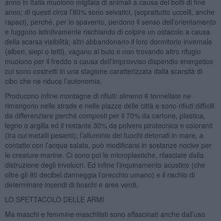
anno in Italia muoiono migliaia di animali a causa dei botti di fine
anno; di questi circa l’80% sono selvatici, (soprattutto uccelli, anche
rapaci), perché, per lo spavento, perdono il senso dell’orientamento
e fuggono istintivamente rischiando di colpire un ostacolo a causa
della scarsa visibilità; altri abbandonano il loro dormitorio invernale
(alberi, siepi o tetti), vagano al buio e non trovando altro rifugio
muoiono per il freddo a causa dell’improvviso dispendio energetico
cui sono costretti in una stagione caratterizzata dalla scarsità di
cibo che ne riduce l’autonomia.
Producono infine montagne di rifiuti: almeno 6 tonnellate ne
rimangono nelle strade e nelle piazze delle città e sono rifiuti difficili
da differenziare perché composti per il 70% da cartone, plastica,
legno o argilla ed il restante 30% da polvere pirotecnica e coloranti
(tra cui metalli pesanti); l’alluminio dei fuochi detonati in mare, a
contatto con l’acqua salata, può modificarsi in sostanze nocive per
le creature marine. Ci sono poi le microplastiche, rilasciate dalla
distruzione degli involucri. Ed infine l’inquinamento acustico (che
oltre gli 80 decibel danneggia l’orecchio umano) e il rischio di
determinare incendi di boschi e aree verdi.
LO SPETTACOLO DELLE ARMI
Ma maschi e femmine maschilisti sono affascinati anche dall’uso