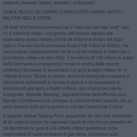
tedeschi, svedesi, italiani, israeliani, sudcoreani.
QUALE RUOLO (IN CHIARO O NASCOSTO) HANNO AVUTO I
MILITARI NELLA COP28
Gli Stati Uniti hanno promesso per il “loss and damage fund” solo
17,5 milioni di dollari, una goccia nell’oceano rispetto alla
sbalorditiva spesa militare di 876,94 miliardi di dollari nel 2022.
Italia e Francia hanno promesso di più (108 milioni di dollari), ma
hanno speso rispettivamente 33,49 e 53,63 miliardi di dollari per i
loro bilanci militari nel solo 2022. Il contributo di 100 milioni di dollari
della Germania è ampiamente messo in ombra dalle recenti
ambizioni del paese di aumentare il proprio budget militare di 10
miliardi di euro. Russia e Israele, entrambi impegnati a causare la
distruzione ambientale in tempo di guerra e ad aumentare le
emissioni di gas serra a livello militare, non si sono per niente
impegnate. Michelle Benzing, rappresentante della Women and
Gender Constituency ha concluso la plenaria finale notando che ci
sono sempre soldi per la guerra e mai per l’azione per il clima.
Il rapporto
Global Tipping Point
, supportato da oltre 200 ricercatori
di 90 organizzazioni, ha esplorato i punti di non ritorno planetari ed
ha identificato la guerra e le attività militari quotidiane come
responsabili di vaste emissioni di gas serra. L’
Iniziativa sulla