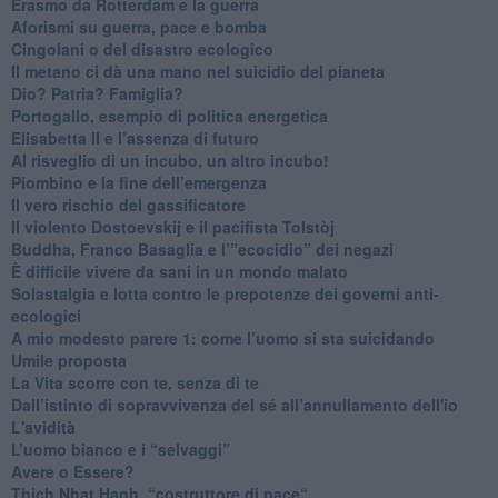
​Erasmo da Rotterdam e la guerra
​Aforismi su guerra, pace e bomba
Cingolani o del disastro ecologico
​Il metano ci dà una mano nel suicidio del pianeta
​Dio? Patria? Famiglia?
Portogallo, esempio di politica energetica
​Elisabetta II e l’assenza di futuro
Al risveglio di un incubo, un altro incubo!
​Piombino e la fine dell’emergenza
​Il vero rischio del gassificatore
​Il violento Dostoevskij e il pacifista Tolstòj
​Buddha, Franco Basaglia e l’”ecocidio” dei negazi
​È difficile vivere da sani in un mondo malato
Solastalgia e lotta contro le prepotenze dei governi anti-
ecologici
​A mio modesto parere 1: come l’uomo si sta suicidando
​Umile proposta
​La Vita scorre con te, senza di te
​Dall’istinto di sopravvivenza del sé all’annullamento dell'io
L'avidità
​L’uomo bianco e i “selvaggi”
​Avere o Essere?
​Thich Nhat Hanh, “costruttore di pace“