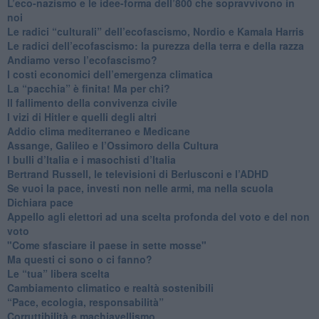
​L’eco-nazismo e le idee-forma dell’800 che sopravvivono in
noi
​Le radici “culturali” dell’ecofascismo, Nordio e Kamala Harris
Le radici dell’ecofascismo: la purezza della terra e della razza
Andiamo verso l’ecofascismo?
I costi economici dell’emergenza climatica
​La “pacchia” è finita! Ma per chi?
​Il fallimento della convivenza civile
​I vizi di Hitler e quelli degli altri
Addio clima mediterraneo e Medicane
​Assange, Galileo e l’Ossimoro della Cultura
​I bulli d’Italia e i masochisti d’Italia
​Bertrand Russell, le televisioni di Berlusconi e l’ADHD
​Se vuoi la pace, investi non nelle armi, ma nella scuola
​Dichiara pace
​Appello agli elettori ad una scelta profonda del voto e del non
voto
"Come sfasciare il paese in sette mosse"
​Ma questi ci sono o ci fanno?
​Le “tua” libera scelta
Cambiamento climatico e realtà sostenibili
“Pace, ecologia, responsabilità”
​Corruttibilità e machiavellismo