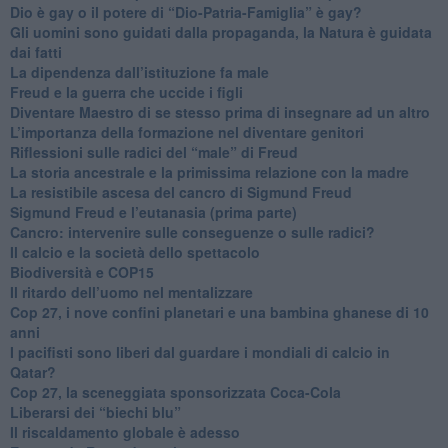
​Dio è gay o il potere di “Dio-Patria-Famiglia” è gay?
​Gli uomini sono guidati dalla propaganda, la Natura è guidata
dai fatti
La dipendenza dall’istituzione fa male
​Freud e la guerra che uccide i figli
​Diventare Maestro di se stesso prima di insegnare ad un altro
L’importanza della formazione nel diventare genitori
Riflessioni sulle radici del “male” di Freud
​La storia ancestrale e la primissima relazione con la madre
​La resistibile ascesa del cancro di Sigmund Freud
Sigmund Freud e l’eutanasia (prima parte)
Cancro: intervenire sulle conseguenze o sulle radici?
​Il calcio e la società dello spettacolo
Biodiversità e COP15
​Il ritardo dell’uomo nel mentalizzare
​Cop 27, i nove confini planetari e una bambina ghanese di 10
anni
​I pacifisti sono liberi dal guardare i mondiali di calcio in
Qatar?
​Cop 27, la sceneggiata sponsorizzata Coca-Cola
​Liberarsi dei “biechi blu”
Il riscaldamento globale è adesso