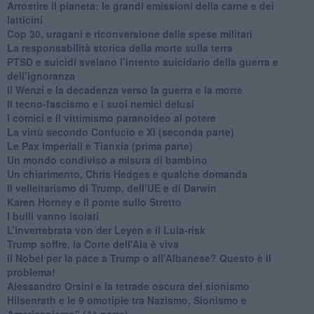
Arrostire il pianeta: le grandi emissioni della carne e dei
latticini
​Cop 30, uragani e riconversione delle spese militari
La responsabilità storica della morte sulla terra
PTSD e suicidi svelano l’intento suicidario della guerra e
dell’ignoranza
Il Wenzi e la decadenza verso la guerra e la morte
​Il tecno-fascismo e i suoi nemici delusi
​I comici e il vittimismo paranoideo al potere
​La virtù secondo Confucio e Xi (seconda parte)
Le Pax imperiali e Tianxia (prima parte)
Un mondo condiviso a misura di bambino
​Un chiarimento, Chris Hedges e qualche domanda
Il velleitarismo di Trump, dell’UE e di Darwin
​Karen Horney e il ponte sullo Stretto
​I bulli vanno isolati
L’invertebrata von der Leyen e il Lula-risk
Trump soffre, la Corte dell'Aia è viva
​Il Nobel per la pace a Trump o all’Albanese? Questo è il
problema!
​Alessandro Orsini e la tetrade oscura del sionismo
​Hilsenrath e le 9 omotipie tra Nazismo, Sionismo e
Americanismo" (4^ parte)