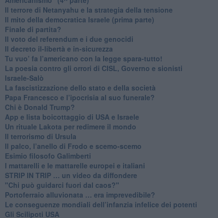
​Il terrore di Netanyahu e la strategia della tensione
Il mito della democratica Israele (prima parte)
​Finale di partita?
​Il voto del referendum e i due genocidi
Il decreto il-libertà e in-sicurezza
Tu vuo’ fa l’americano con la legge spara-tutto!
La poesia contro gli orrori di CISL, Governo e sionisti
Israele-Salò
​La fascistizzazione dello stato e della società
Papa Francesco e l’ipocrisia al suo funerale?
​Chi è Donald Trump?
App e lista boicottaggio di USA e Israele
​Un rituale Lakota per redimere il mondo
Il terrorismo di Ursula
​Il palco, l’anello di Frodo e scemo-scemo
Esimio filosofo Galimberti
​I mattarelli e le mattarelle europei e italiani
​STRIP IN TRIP … un video da diffondere
"Chi può guidarci fuori dal caos?"
​Portoferraio alluvionata … era imprevedibile?
Le conseguenze mondiali dell’infanzia infelice dei potenti
​Gli Scilipoti USA