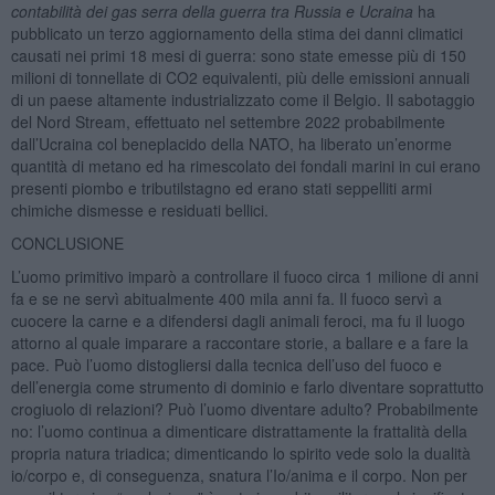
contabilità dei gas serra della guerra tra Russia e Ucraina
ha
pubblicato un terzo aggiornamento della stima dei danni climatici
causati nei primi 18 mesi di guerra: sono state emesse più di 150
milioni di tonnellate di CO2 equivalenti, più delle emissioni annuali
di un paese altamente industrializzato come il Belgio. Il sabotaggio
del Nord Stream, effettuato nel settembre 2022 probabilmente
dall’Ucraina col beneplacido della NATO, ha liberato un’enorme
quantità di metano ed ha rimescolato dei fondali marini in cui erano
presenti piombo e tributilstagno ed erano stati seppelliti armi
chimiche dismesse e residuati bellici.
CONCLUSIONE
L’uomo primitivo imparò a controllare il fuoco circa 1 milione di anni
fa e se ne servì abitualmente 400 mila anni fa. Il fuoco servì a
cuocere la carne e a difendersi dagli animali feroci, ma fu il luogo
attorno al quale imparare a raccontare storie, a ballare e a fare la
pace. Può l’uomo distogliersi dalla tecnica dell’uso del fuoco e
dell’energia come strumento di dominio e farlo diventare soprattutto
crogiuolo di relazioni? Può l’uomo diventare adulto? Probabilmente
no: l’uomo continua a dimenticare distrattamente la frattalità della
propria natura triadica; dimenticando lo spirito vede solo la dualità
io/corpo e, di conseguenza, snatura l’Io/anima e il corpo. Non per