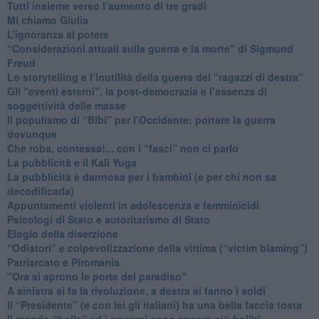
​Tutti insieme verso l’aumento di tre gradi
Mi chiamo Giulia
L’ignoranza al potere
​“Considerazioni attuali sulla guerra e la morte" di Sigmund
Freud
​Lo storytelling e l’inutilità della guerra dei “ragazzi di destra”
​Gli “eventi esterni”, la post-democrazia e l’assenza di
soggettività delle masse
​Il populismo di “Bibi” per l’Occidente: portare la guerra
dovunque
​Che roba, contessa!... con i “fasci” non ci parlo
La pubblicità e il Kali Yuga
​La pubblicità è dannosa per i bambini (e per chi non sa
decodificarla)
​Appuntamenti violenti in adolescenza e femminicidi
​Psicologi di Stato e autoritarismo di Stato
Elogio della diserzione
“Odiatori” e colpevolizzazione della vittima (“victim blaming”)
​Patriarcato e Piromania
"Ora si aprono le porte del paradiso"
​A sinistra si fa la rivoluzione, a destra si fanno i soldi
​Il “Presidente” (e con lei gli italiani) ha una bella faccia tosta
​Il mondo “bolle” ed i governi sono ancora più bolliti