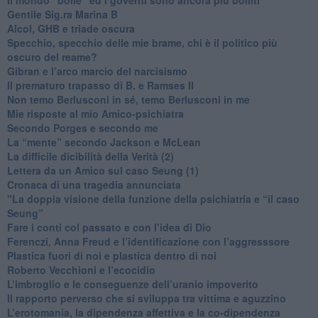
​Gentile Sig.ra Marina B
​Alcol, GHB e triade oscura
​Specchio, specchio delle mie brame, chi è il politico più
oscuro del reame?
​Gibran e l’arco marcio del narcisismo
​Il prematuro trapasso di B. e Ramses II
​Non temo Berlusconi in sé, temo Berlusconi in me
​Mie risposte al mio Amico-psichiatra
​Secondo Porges e secondo me
​La “mente” secondo Jackson e McLean
La difficile dicibilità della Verità (2)
​Lettera da un Amico sul caso Seung (1)
​Cronaca di una tragedia annunciata
"​La doppia visione della funzione della psichiatria e “il caso
Seung”
​Fare i conti col passato e con l’idea di Dio
​Ferenczi, Anna Freud e l’identificazione con l’aggresssore
Plastica fuori di noi e plastica dentro di noi
​Roberto Vecchioni e l’ecocidio
​L’imbroglio e le conseguenze dell’uranio impoverito
​Il rapporto perverso che si sviluppa tra vittima e aguzzino
L’erotomania, la dipendenza affettiva e la co-dipendenza