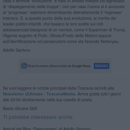
caso il termine “evoluzione” è nato in ambito militare col significato
di “dispiegamento delle truppe”; non per caso l’uomo si è ancorato
al “progresso” esteriore dimenticando distrattamente il “regresso”
interiore. E, a questo punto della sua evoluzione, si merita dei
leader politici infantili, che basano le loro scelte sui miti
adolescenziali bisognosi di un nemico, come il Superman di Trump,
l’Agente segreto di Putin, l’Atreiu/Frodo della Meloni oppure
sull’identificazione col persecutore come sta facendo Netanyau.
Adolfo Santoro
Se vuoi leggere le notizie principali della Toscana iscriviti alla
Newsletter QUInews - ToscanaMedia.
Arriva gratis tutti i giorni
alle 20:00 direttamente nella tua casella di posta.
Basta cliccare
QUI
Ti potrebbe interessare anche:
Articoli dal Blog “Disincantato” di Adolfo Santoro