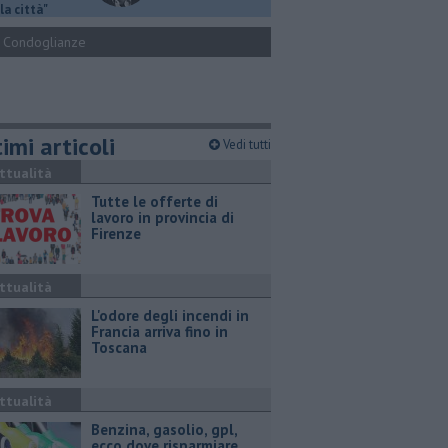
la città"
Condoglianze
imi articoli
Vedi tutti
ttualità
​Tutte le offerte di
lavoro in provincia di
Firenze
ttualità
L'odore degli incendi in
Francia arriva fino in
Toscana
ttualità
​Benzina, gasolio, gpl,
ecco dove risparmiare