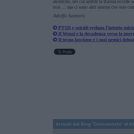
atomiche, nei cui ambiti la Russia eccelle
eroi … ma ci sono altri sistemi che non co
Adolfo Santoro
PTSD e suicidi svelano l’intento suici
Il Wenzi e la decadenza verso la guer
​Il tecno-fascismo e i suoi nemici delusi
Articoli dal Blog “Disincantato” di 