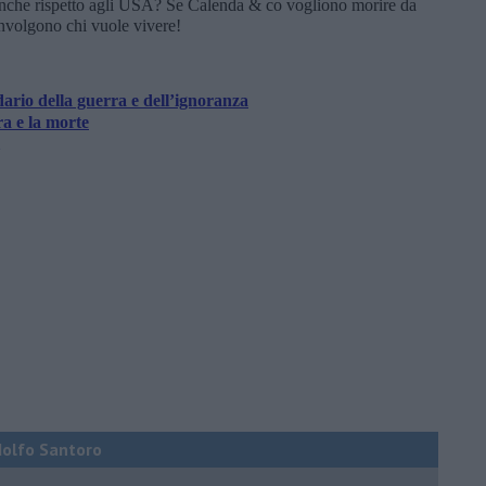
 anche rispetto agli USA? Se Calenda & co vogliono morire da
involgono chi vuole vivere!
dario della guerra e dell’ignoranza
ra e la morte
Adolfo Santoro