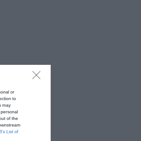
sonal or
ection to
ou may
 personal
out of the
 downstream
B’s List of