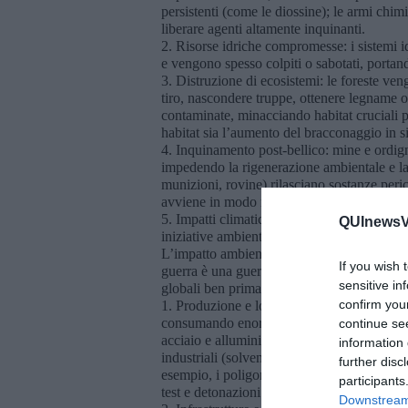
persistenti (come le diossine); le armi chi
liberare agenti altamente inquinanti.
2. Risorse idriche compromesse: i sistemi id
e vengono spesso colpiti o sabotati, portand
3. Distruzione di ecosistemi: le foreste ven
tiro, nascondere truppe, ottenere legname 
contaminate, minacciando habitat cruciali per
habitat sia l’aumento del bracconaggio in sit
4. Inquinamento post-bellico: mine e ordigni
impedendo la rigenerazione ambientale e la si
munizioni, rovine) rilasciano sostanze peric
avviene in modo rapido e non sostenibile, 
5. Impatti climatici indiretti: le guerre os
QUInewsVa
iniziative ambientali alla spesa militare e pe
L’impatto ambientale di una guerra non ini
If you wish 
guerra è una guerra silenziosa contro l’amb
sensitive in
globali ben prima che il primo colpo venga s
confirm you
1. Produzione e logistica militare: l’industri
consumando enormi quantità di energia e riso
continue se
acciaio e alluminio per armamenti, aerei e nav
information 
industriali (solventi, lubrificanti, carburan
further disc
esempio, i poligoni militari negli Stati Uni
participants
test e detonazioni sperimentali, con contam
Downstream 