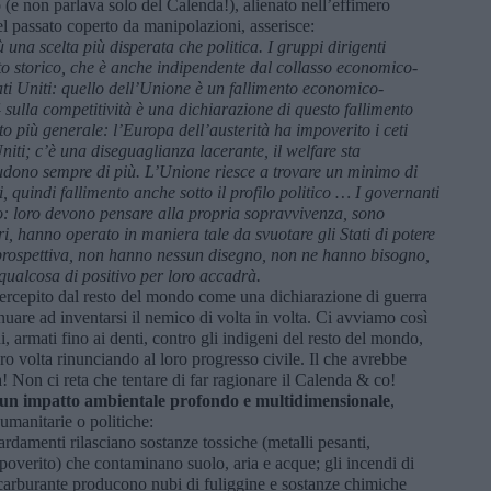
e non parlava solo del Calenda!), alienato nell’effimero
nel passato coperto da manipolazioni, asserisce:
na scelta più disperata che politica. I gruppi dirigenti
to storico, che è anche indipendente dal collasso economico-
ati Uniti: quello dell’Unione è un fallimento economico-
sulla competitività è una dichiarazione di questo fallimento
nto più generale: l’Europa dell’austerità ha impoverito i ceti
niti; c’è una diseguaglianza lacerante, il welfare sta
iudono sempre di più. L’Unione riesce a trovare un minimo di
, quindi fallimento anche sotto il profilo politico … I governanti
co: loro devono pensare
alla propria sopravvivenza, sono
i, hanno operato in maniera tale da svuotare gli Stati di potere
prospettiva, non hanno nessun disegno, non ne hanno bisogno,
qualcosa di positivo per loro accadrà.
ercepito dal resto del mondo come una dichiarazione di guerra
re ad inventarsi il nemico di volta in volta. Ci avviamo così
i, armati fino ai denti, contro gli indigeni del resto del mondo,
oro volta rinunciando al loro progresso civile. Il che avrebbe
! Non ci reta che tentare di far ragionare il Calenda & co!
n impatto ambientale profondo e multidimensionale
,
umanitarie o politiche:
rdamenti rilasciano sostanze tossiche (metalli pesanti,
overito) che contaminano suolo, aria e acque; gli incendi di
di carburante producono nubi di fuliggine e sostanze chimiche