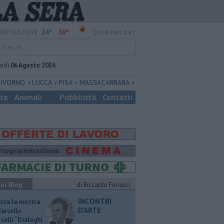
24°
38°
ONTASSIEVE
QuiNews.net
vedì
06 Agosto 2026
LIVORNO
LUCCA
PISA
MASSA CARRARA
ste
Animali
Pubblicità
Contatti
ui Blog
di Riccardo Ferrucci
INCONTRI
ucca la mostra
D'ARTE
Marcello
selli “Dialoghi