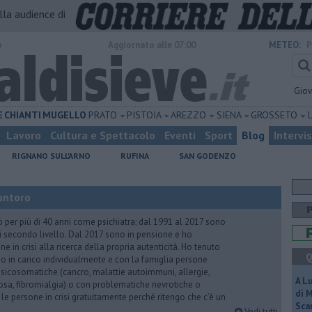
alla audience di
o
Aggiornato alle 07:00
METEO:
P
Gio
E
CHIANTI
MUGELLO
PRATO
PISTOIA
AREZZO
SIENA
GROSSETO
Lavoro
Cultura e Spettacolo
Eventi
Sport
Blog
Intervi
RIGNANO SULL'ARNO
RUFINA
SAN GODENZO
antoro
o per più di 40 anni come psichiatra; dal 1991 al 2017 sono
di secondo livello. Dal 2017 sono in pensione e ho
e in crisi alla ricerca della propria autenticità. Ho tenuto
Q
o in carico individualmente e con la famiglia persone
icosomatiche (cancro, malattie autoimmuni, allergie,
A L
iosa, fibromialgia) o con problematiche nevrotiche o
di 
 le persone in crisi gratuitamente perché ritengo che c’è un
Scar
Vedi tutti