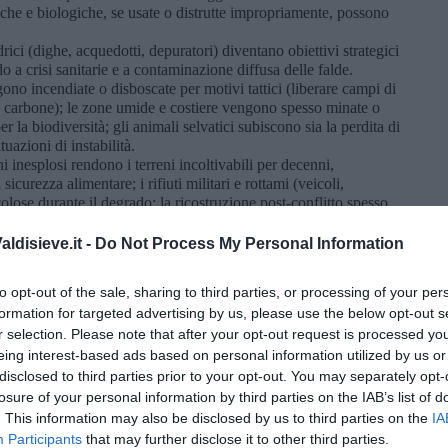
miche e biologiche, se usate o distrutte impropriamente, possono
rici (dighe, acquedotti, depuratori) diventano obiettivi strategici
o a crisi sanitarie e a contaminazione diffusa delle falde.
gono incendiate o disboscate per motivi tattici (liberare campi di
o carbone); le zone umide e costiere vengono spesso minate o
 la biodiversità; gli animali selvatici subiscono sia la perdita di
uazioni di instabilità.
 inesplosi rendono i terreni incoltivabili per decenni,
curezza alimentare; i rifiuti militari e rottami (veicoli,
olose durante il degrado; la ricostruzione post-conflitto spesso
con un impatto urbanistico e ambientale elevato.
tacolano la cooperazione internazionale sul clima, deviano fondi da
ldisieve.it -
Do Not Process My Personal Information
ggiorano la resilienza dei Paesi colpiti.
zia quando scoppia, ma molto prima. La fase preparatoria della
to opt-out of the sale, sharing to third parties, or processing of your per
iente consuma risorse, altera ecosistemi e aumenta le emissioni
formation for targeted advertising by us, please use the below opt-out s
parato ed ha effetti ecologici enormi e spesso invisibili:
r selection. Please note that after your opt-out request is processed y
a bellica fabbrica armi, veicoli, esplosivi e sistemi elettronici
rse minerarie (rame, litio, titanio, uranio); la produzione di
eing interest-based ads based on personal information utilized by us or
i militari è altamente emissiva di gas serra; i rifiuti tossici
disclosed to third parties prior to your opt-out. You may separately opt-
ti, esplosivi e residui metallici) contaminano acqua e suolo: ad
losure of your personal information by third parties on the IAB’s list of
ti e in Europa hanno accumulato tonnellate di residui chimici da
. This information may also be disclosed by us to third parties on the
IA
inazioni da piombo e perclorati.
Participants
that may further disclose it to other third parties.