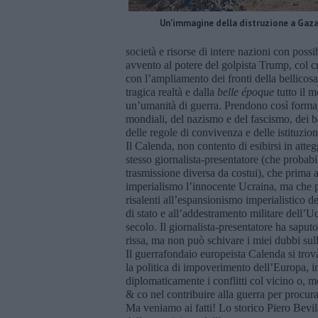
Un'immagine della distruzione a Gaz
società e risorse di intere nazioni con possi
avvento al potere del golpista Trump, col c
con l’ampliamento dei fronti della bellicosa
tragica realtà e dalla
belle époque
tutto il 
un’umanità di guerra. Prendono così forma in
mondiali, del nazismo e del fascismo, dei ba
delle regole di convivenza e delle istituzi
Il Calenda, non contento di esibirsi in atteg
stesso giornalista-presentatore (che probabi
trasmissione diversa da costui), che prima 
imperialismo l’innocente Ucraina, ma che poi
risalenti all’espansionismo imperialistico d
di stato e all’addestramento militare dell’
secolo. Il giornalista-presentatore ha saputo
rissa, ma non può schivare i miei dubbi sul
Il guerrafondaio europeista Calenda si trov
la politica di impoverimento dell’Europa, i
diplomaticamente i conflitti col vicino o, 
& co nel contribuire alla guerra per procura
Ma veniamo ai fatti! Lo storico Piero Bevi