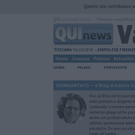
Questo sito contribuisce 
QUI
quotidiano online.
Percorso semplificat
TOSCANA
VALDISIEVE
EMPOLESE
FIRENZ
Home
Cronaca
Politica
Attualità
LONDA
PELAGO
PONTASSIEVE
DISINCANTATO — il Blog di Adolfo S
Vivo all’Elba ed ho lavorat
stato primario e dirigente 
continuato a ricevere person
numerosi gruppi ed ho pres
anche con problematiche ps
cefalee, ipertensione arter
psicotiche. Da anni ascolto
limite all’avidità.