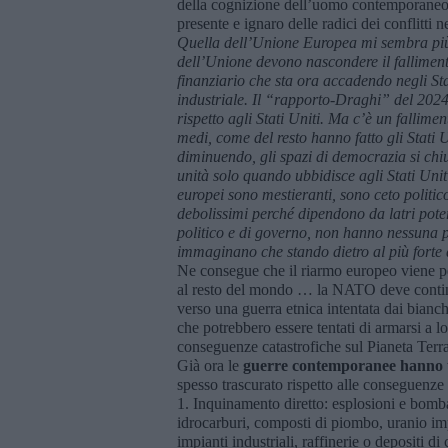
della cognizione dell’uomo contemporaneo (
presente e ignaro delle radici dei conflitti 
Quella dell’Unione Europea mi sembra più u
dell’Unione devono nascondere il fallimen
finanziario che sta ora accadendo negli St
industriale. Il “rapporto-Draghi” del 2024 
rispetto agli Stati Uniti. Ma c’è un fallime
medi, come del resto hanno fatto gli Stati U
diminuendo, gli spazi di democrazia si ch
unità solo quando ubbidisce agli Stati Uniti
europei sono mestieranti, sono ceto politi
debolissimi perché dipendono da latri poter
politico e di governo, non hanno nessuna 
immaginano che stando dietro al più forte 
Ne consegue che il riarmo europeo viene p
al resto del mondo … la NATO deve continua
verso una guerra etnica intentata dai bianch
che potrebbero essere tentati di armarsi a l
conseguenze catastrofiche sul Pianeta Terra
Già ora le
guerre contemporanee hanno u
spesso trascurato rispetto alle conseguenze 
1. Inquinamento diretto: esplosioni e bomba
idrocarburi, composti di piombo, uranio imp
impianti industriali, raffinerie o depositi 