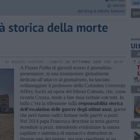
con 
gli articoli
del blog di Adolfo Santoro
QUI
à storica della morte
Ult
A
DI ADOLFO SANTORO - SABATO
25 OTTOBRE 2025
ORE 08:00
A
Piazza Pulita
di giovedì scorso il giornalista-
presentatore, in una trasmissione globalmente
dedicata all’attacco al giornalismo, ha lasciato
svillaneggiare il professore della Columbia University
A
Jeffrey Sachs ad opera del bilioso Calenda, che, come
ricorda Crozza, tende a fare rissa verbale con tutti. In
ballo c’era la riflessione sulla
responsabilità storica
dell’escalation delle guerre degli ultimi anni
, guerre
che però hanno radici lontane nelle
guerre a pezzi.
Nel 2014 papa Francesco descrisse la terza
guerra
A
mondiale a pezzi
, intendendo evidenziare la natura
capillare e sistemica di massacri e distruzioni in
diverse aree del mondo, ma non coordinate in un