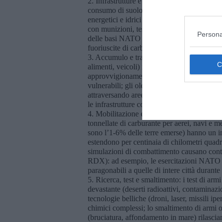
2. Infrastrutture e basi militari: la costruzi
consumo di suolo e cementificazione di gra
energetici e idrici dedicati, spesso con scar
con munizioni, test di veicoli) producono m
Persona
delle basi NATO e russe in aree artiche e 
fuoriuscite di carburante e disturbo acustico
3. Accumulo e trasporto di risorse strategic
alimenti, veicoli) implicano un’intensa attiv
approvvigionamento (petrolio, gas, terre ra
vulnerabili; gli oleodotti e gasdotti strateg
attraversando aree protette o instabili, c
le infrastrutture costruite hanno frammenta
4. Mobilitazione e addestramento: le esercit
tonnellate di carburante per aerei, navi e me
sono l’1-6% delle terre emerse) hanno un i
estendono per centinaia di chilometri quadrat
simulazioni di combattimento causano conta
RDX): ad esempio, le esercitazioni NATO
paragonabili a quelle di intere città durant
5. Ricerca, test e smaltimento: i test di ar
devastante (deserti radioattivi, contaminazi
tecnologie belliche (droni, laser, missili i
chimici complessi; lo smaltimento di armi
(bruciatura, affondamento in mare) rilascia