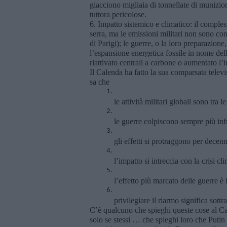
giacciono migliaia di tonnellate di munizi
tuttora pericolose.
6. Impatto sistemico e climatico: il compless
serra, ma le emissioni militari non sono con
di Parigi); le guerre, o la loro preparazione
l’espansione energetica fossile in nome de
riattivato centrali a carbone o aumentato l’i
Il Calenda ha fatto la sua comparsata telev
sa che
le attività militari globali sono tr
le guerre colpiscono sempre più infras
gli effetti si protraggono per decen
l’impatto si intreccia con la crisi cl
l’effetto più marcato delle guerre 
privilegiare il riarmo significa sot
C’è qualcuno che spieghi queste cose al C
solo se stessi … che spieghi loro che Putin p