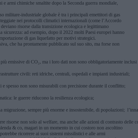
oni e armi chimiche smaltite dopo la Seconda guerra mondiale,
o militare-industriale globale è tra i principali emettitori di gas
teggiate nei protocolli climatici internazionali (come l’Accordo
, deviano risorse dalla transizione ecologica e legittimano
lla sicurezza: ad esempio, dopo il 2022 molti Paesi europei hanno
mportazione di gas liquefatto per motivi strategici.
isiva, che ha prontamente pubblicato sul suo sito, ma forse non
a le più emissive di CO₂, ma i loro dati non sono obbligatoriamente inclusi
trutture civili: reti idriche, centrali, ospedali e impianti industriali;
ni e spesso non sono misurabili con precisione durante il conflitto;
imatica: le guerre riducono la resilienza ecologica;
è la migrazione, sempre più enorme e insostenibile, di popolazioni;  l’i
trarre risorse non solo al welfare, ma anche alle azioni di contrasto del
alenda & co, magari in un momento in cui costoro non ascoltino
otrebbe ricorrere ai suoi sistemi missilistici e alle armi