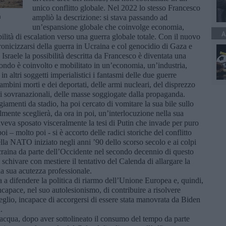
unico conflitto globale. Nel 2022 lo stesso Francesco
a
ampliò la descrizione: si stava passando ad
un’espansione globale che coinvolge economia,
A
bilità di escalation verso una guerra globale totale. Con il nuovo
ronicizzarsi della guerra in Ucraina e col genocidio di Gaza e
 Israele la possibilità descritta da Francesco è diventata una
mondo è coinvolto e mobilitato in un’economia, un’industria,
 altri soggetti imperialistici i fantasmi delle due guerre
mbini morti e dei deportati, delle armi nucleari, del disprezzo
oni sovranazionali, delle masse soggiogate dalla propaganda.
giamenti da stadio, ha poi cercato di vomitare la sua bile sullo
lmente sceglierà, da ora in poi, un’interlocuzione nella sua
aveva sposato visceralmente la tesi di Putin che invade per puro
 – molto poi - si è accorto delle radici storiche del conflitto
ella NATO iniziato negli anni ’90 dello scorso secolo e ai colpi
Ucraina da parte dell’Occidente nel secondo decennio di questo
 schivare con mestiere il tentativo del Calenda di allargare la
la sua acutezza professionale.
a a difendere la politica di riarmo dell’Unione Europea e, quindi,
ncapace, nel suo autolesionismo, di contribuire a risolvere
meglio, incapace di accorgersi di essere stata manovrata da Biden
.
lacqua, dopo aver sottolineato il consumo del tempo da parte