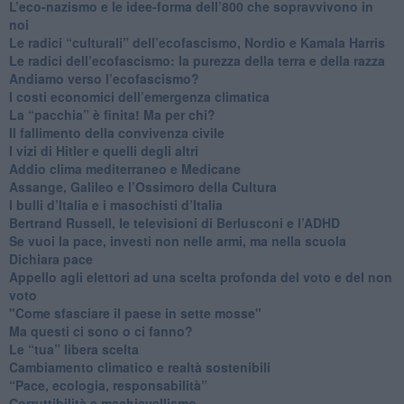
​L’eco-nazismo e le idee-forma dell’800 che sopravvivono in
noi
​Le radici “culturali” dell’ecofascismo, Nordio e Kamala Harris
Le radici dell’ecofascismo: la purezza della terra e della razza
Andiamo verso l’ecofascismo?
I costi economici dell’emergenza climatica
​La “pacchia” è finita! Ma per chi?
​Il fallimento della convivenza civile
​I vizi di Hitler e quelli degli altri
Addio clima mediterraneo e Medicane
​Assange, Galileo e l’Ossimoro della Cultura
​I bulli d’Italia e i masochisti d’Italia
​Bertrand Russell, le televisioni di Berlusconi e l’ADHD
​Se vuoi la pace, investi non nelle armi, ma nella scuola
​Dichiara pace
​Appello agli elettori ad una scelta profonda del voto e del non
voto
"Come sfasciare il paese in sette mosse"
​Ma questi ci sono o ci fanno?
​Le “tua” libera scelta
Cambiamento climatico e realtà sostenibili
“Pace, ecologia, responsabilità”
​Corruttibilità e machiavellismo