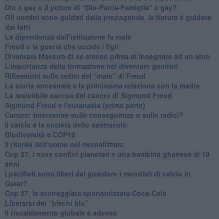
​Dio è gay o il potere di “Dio-Patria-Famiglia” è gay?
​Gli uomini sono guidati dalla propaganda, la Natura è guidata
dai fatti
La dipendenza dall’istituzione fa male
​Freud e la guerra che uccide i figli
​Diventare Maestro di se stesso prima di insegnare ad un altro
L’importanza della formazione nel diventare genitori
Riflessioni sulle radici del “male” di Freud
​La storia ancestrale e la primissima relazione con la madre
​La resistibile ascesa del cancro di Sigmund Freud
Sigmund Freud e l’eutanasia (prima parte)
Cancro: intervenire sulle conseguenze o sulle radici?
​Il calcio e la società dello spettacolo
Biodiversità e COP15
​Il ritardo dell’uomo nel mentalizzare
​Cop 27, i nove confini planetari e una bambina ghanese di 10
anni
​I pacifisti sono liberi dal guardare i mondiali di calcio in
Qatar?
​Cop 27, la sceneggiata sponsorizzata Coca-Cola
​Liberarsi dei “biechi blu”
Il riscaldamento globale è adesso