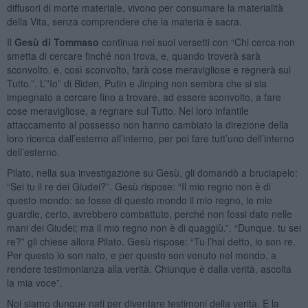
diffusori di morte materiale, vivono per consumare la materialità
della Vita, senza comprendere che la materia è sacra.
Il
Gesù di Tommaso
continua nei suoi versetti con “Chi cerca non
smetta di cercare finché non trova, e, quando troverà sarà
sconvolto, e, così sconvolto, farà cose meravigliose e regnerà sul
Tutto.”. L’”Io” di Biden, Putin e Jinping non sembra che si sia
impegnato a cercare fino a trovare, ad essere sconvolto, a fare
cose meravigliose, a regnare sul Tutto. Nel loro infantile
attaccamento al possesso non hanno cambiato la direzione della
loro ricerca dall’esterno all’interno, per poi fare tutt’uno dell’interno
dell’esterno.
Pilato, nella sua investigazione su Gesù, gli domandò a bruciapelo:
“Sei tu il re dei Giudei?”. Gesù rispose: “Il mio regno non è di
questo mondo: se fosse di questo mondo il mio regno, le mie
guardie, certo, avrebbero combattuto, perché non fossi dato nelle
mani dei Giudei; ma il mio regno non è di quaggiù.”. “Dunque. tu sei
re?” gli chiese allora Pilato. Gesù rispose: “Tu l’hai detto, io son re.
Per questo io son nato, e per questo son venuto nel mondo, a
rendere testimonianza alla verità. Chiunque è dalla verità, ascolta
la mia voce”.
Noi siamo dunque nati per diventare testimoni della verità. E la