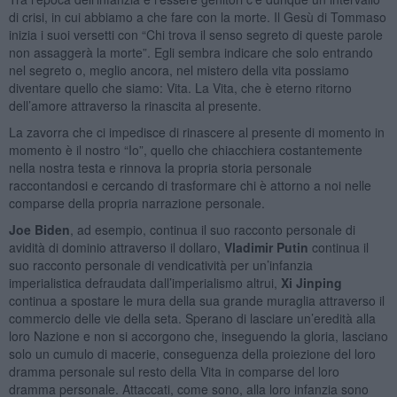
di crisi, in cui abbiamo a che fare con la morte. Il Gesù di Tommaso
inizia i suoi versetti con “Chi trova il senso segreto di queste parole
non assaggerà la morte”. Egli sembra indicare che solo entrando
nel segreto o, meglio ancora, nel mistero della vita possiamo
diventare quello che siamo: Vita. La Vita, che è eterno ritorno
dell’amore attraverso la rinascita al presente.
La zavorra che ci impedisce di rinascere al presente di momento in
momento è il nostro “Io”, quello che chiacchiera costantemente
nella nostra testa e rinnova la propria storia personale
raccontandosi e cercando di trasformare chi è attorno a noi nelle
comparse della propria narrazione personale.
Joe Biden
, ad esempio, continua il suo racconto personale di
avidità di dominio attraverso il dollaro,
Vladimir Putin
continua il
suo racconto personale di vendicatività per un’infanzia
imperialistica defraudata dall’imperialismo altrui,
Xi Jinping
continua a spostare le mura della sua grande muraglia attraverso il
commercio delle vie della seta. Sperano di lasciare un’eredità alla
loro Nazione e non si accorgono che, inseguendo la gloria, lasciano
solo un cumulo di macerie, conseguenza della proiezione del loro
dramma personale sul resto della Vita in comparse del loro
dramma personale. Attaccati, come sono, alla loro infanzia sono