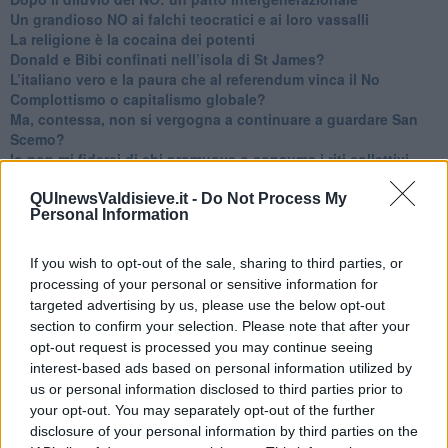
​Un grandioso NO ai falchi teocratici e ai loro vassalli
La religione è la cocaina dei potenti
Donald e Bibi confinati nell’isola di St James?
L’italiano vero e la paura che al referendum vinca il No
​Complottismo o capitalismo globale?
​Ma, contessa, non si vergogna a continuare a guardare San
Scemo?
​Io non mi fiderei di chi promuove o consuma i riti collettivi
Esportazioni Usa: da democrazia a guerra civile
​I vestiti nuovi degli imperatori baltici
QUInewsValdisieve.it -
Do Not Process My
Personal Information
​Pupazzi!
​Il Wild West di Trump
​La depressione infantile di Roger Waters e la propaganda di
If you wish to opt-out of the sale, sharing to third parties, or
guerra"
processing of your personal or sensitive information for
​La disinformazione climatica veicolata dai media
targeted advertising by us, please use the below opt-out
Senza una Retta Visione l’Uomo è un automa
section to confirm your selection. Please note that after your
​La propaganda bellica nostrana vs l’hasbarà dei sionisti
opt-out request is processed you may continue seeing
​La cleptocrazia e lo studio sociologico della propaganda di
interest-based ads based on personal information utilized by
guerra
us or personal information disclosed to third parties prior to
​Uccidere per gioco: il cacciatore e chi vuole armarsi
your opt-out. You may separately opt-out of the further
​La Cop 30 di Belem giorno per giorno
disclosure of your personal information by third parties on the
La Cop 30, i crimini e i misfatti verso la vita sulla terra