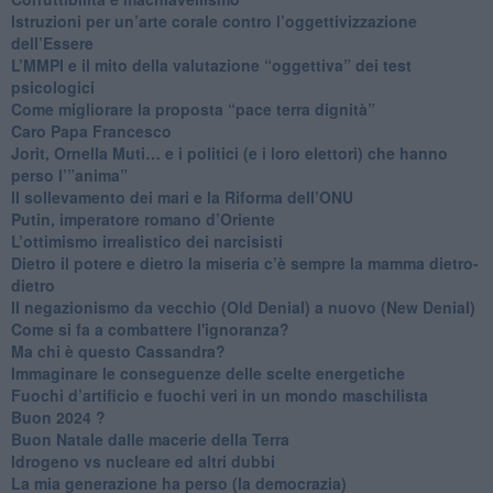
Istruzioni per un’arte corale contro l’oggettivizzazione
dell’Essere
​L’MMPI e il mito della valutazione “oggettiva” dei test
psicologici
Come migliorare la proposta “pace terra dignità”
Caro Papa Francesco
​Jorit, Ornella Muti… e i politici (e i loro elettori) che hanno
perso l’”anima”
​Il sollevamento dei mari e la Riforma dell’ONU
Putin, imperatore romano d’Oriente
​L’ottimismo irrealistico dei narcisisti
​Dietro il potere e dietro la miseria c’è sempre la mamma dietro-
dietro
Il negazionismo da vecchio (Old Denial) a nuovo (New Denial)
Come si fa a combattere l'ignoranza?
Ma chi è questo Cassandra?
Immaginare le conseguenze delle scelte energetiche
​Fuochi d’artificio e fuochi veri in un mondo maschilista
Buon 2024 ?
​Buon Natale dalle macerie della Terra
​Idrogeno vs nucleare ed altri dubbi
​La mia generazione ha perso (la democrazia)