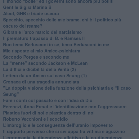
​Il mondo “bolle” ed i governi sono ancora più bolliti
​Gentile Sig.ra Marina B
​Alcol, GHB e triade oscura
​Specchio, specchio delle mie brame, chi è il politico più
oscuro del reame?
​Gibran e l’arco marcio del narcisismo
​Il prematuro trapasso di B. e Ramses II
​Non temo Berlusconi in sé, temo Berlusconi in me
​Mie risposte al mio Amico-psichiatra
​Secondo Porges e secondo me
​La “mente” secondo Jackson e McLean
La difficile dicibilità della Verità (2)
​Lettera da un Amico sul caso Seung (1)
​Cronaca di una tragedia annunciata
"​La doppia visione della funzione della psichiatria e “il caso
Seung”
​Fare i conti col passato e con l’idea di Dio
​Ferenczi, Anna Freud e l’identificazione con l’aggresssore
Plastica fuori di noi e plastica dentro di noi
​Roberto Vecchioni e l’ecocidio
​L’imbroglio e le conseguenze dell’uranio impoverito
​Il rapporto perverso che si sviluppa tra vittima e aguzzino
L’erotomania, la dipendenza affettiva e la co-dipendenza