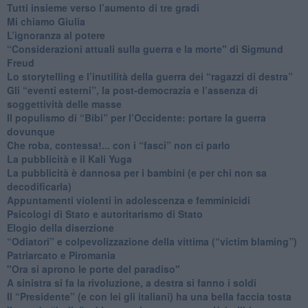
​Tutti insieme verso l’aumento di tre gradi
Mi chiamo Giulia
L’ignoranza al potere
​“Considerazioni attuali sulla guerra e la morte" di Sigmund
Freud
​Lo storytelling e l’inutilità della guerra dei “ragazzi di destra”
​Gli “eventi esterni”, la post-democrazia e l’assenza di
soggettività delle masse
​Il populismo di “Bibi” per l’Occidente: portare la guerra
dovunque
​Che roba, contessa!... con i “fasci” non ci parlo
La pubblicità e il Kali Yuga
​La pubblicità è dannosa per i bambini (e per chi non sa
decodificarla)
​Appuntamenti violenti in adolescenza e femminicidi
​Psicologi di Stato e autoritarismo di Stato
Elogio della diserzione
“Odiatori” e colpevolizzazione della vittima (“victim blaming”)
​Patriarcato e Piromania
"Ora si aprono le porte del paradiso"
​A sinistra si fa la rivoluzione, a destra si fanno i soldi
​Il “Presidente” (e con lei gli italiani) ha una bella faccia tosta