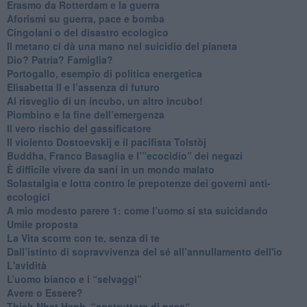
​Erasmo da Rotterdam e la guerra
​Aforismi su guerra, pace e bomba
Cingolani o del disastro ecologico
​Il metano ci dà una mano nel suicidio del pianeta
​Dio? Patria? Famiglia?
Portogallo, esempio di politica energetica
​Elisabetta II e l’assenza di futuro
Al risveglio di un incubo, un altro incubo!
​Piombino e la fine dell’emergenza
​Il vero rischio del gassificatore
​Il violento Dostoevskij e il pacifista Tolstòj
​Buddha, Franco Basaglia e l’”ecocidio” dei negazi
​È difficile vivere da sani in un mondo malato
Solastalgia e lotta contro le prepotenze dei governi anti-
ecologici
​A mio modesto parere 1: come l’uomo si sta suicidando
​Umile proposta
​La Vita scorre con te, senza di te
​Dall’istinto di sopravvivenza del sé all’annullamento dell'io
L'avidità
​L’uomo bianco e i “selvaggi”
​Avere o Essere?
​Thich Nhat Hanh, “costruttore di pace“