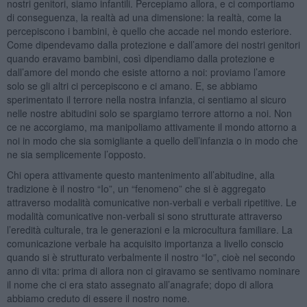
nostri genitori, siamo infantili. Percepiamo allora, e ci comportiamo
di conseguenza, la realtà ad una dimensione: la realtà, come la
percepiscono i bambini, è quello che accade nel mondo esteriore.
Come dipendevamo dalla protezione e dall’amore dei nostri genitori
quando eravamo bambini, così dipendiamo dalla protezione e
dall’amore del mondo che esiste attorno a noi: proviamo l’amore
solo se gli altri ci percepiscono e ci amano. E, se abbiamo
sperimentato il terrore nella nostra infanzia, ci sentiamo al sicuro
nelle nostre abitudini solo se spargiamo terrore attorno a noi. Non
ce ne accorgiamo, ma manipoliamo attivamente il mondo attorno a
noi in modo che sia somigliante a quello dell’infanzia o in modo che
ne sia semplicemente l’opposto.
Chi opera attivamente questo mantenimento all’abitudine, alla
tradizione è il nostro “Io”, un “fenomeno” che si è aggregato
attraverso modalità comunicative non-verbali e verbali ripetitive. Le
modalità comunicative non-verbali si sono strutturate attraverso
l’eredità culturale, tra le generazioni e la microcultura familiare. La
comunicazione verbale ha acquisito importanza a livello conscio
quando si è strutturato verbalmente il nostro “Io”, cioè nel secondo
anno di vita: prima di allora non ci giravamo se sentivamo nominare
il nome che ci era stato assegnato all’anagrafe; dopo di allora
abbiamo creduto di essere il nostro nome.