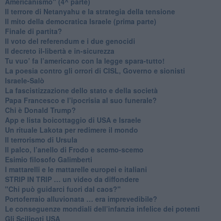
Americanismo" (4^ parte)
​Il terrore di Netanyahu e la strategia della tensione
Il mito della democratica Israele (prima parte)
​Finale di partita?
​Il voto del referendum e i due genocidi
Il decreto il-libertà e in-sicurezza
Tu vuo’ fa l’americano con la legge spara-tutto!
La poesia contro gli orrori di CISL, Governo e sionisti
Israele-Salò
​La fascistizzazione dello stato e della società
Papa Francesco e l’ipocrisia al suo funerale?
​Chi è Donald Trump?
App e lista boicottaggio di USA e Israele
​Un rituale Lakota per redimere il mondo
Il terrorismo di Ursula
​Il palco, l’anello di Frodo e scemo-scemo
Esimio filosofo Galimberti
​I mattarelli e le mattarelle europei e italiani
​STRIP IN TRIP … un video da diffondere
"Chi può guidarci fuori dal caos?"
​Portoferraio alluvionata … era imprevedibile?
Le conseguenze mondiali dell’infanzia infelice dei potenti
​Gli Scilipoti USA