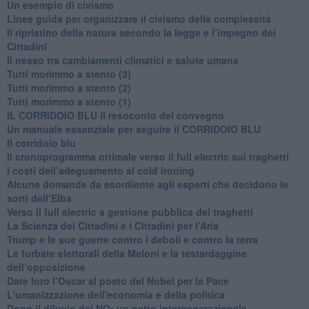
​Un esempio di civismo
​Linee guida per organizzare il civismo della complessità
​Il ripristino della natura secondo la legge e l’impegno dei
Cittadini
Il nesso tra cambiamenti climatici e salute umana
Tutti morimmo a stento (3)
Tutti morimmo a stento (2)
​Tutti morimmo a stento (1)
IL CORRIDOIO BLU il resoconto del convegno
Un manuale essenziale per seguire il CORRIDOIO BLU
Il corridoio blu
​Il cronoprogramma ottimale verso il full electric sui traghetti
​I costi dell’adeguamento al cold ironing
Alcune domande da esordiente agli esperti che decidono le
sorti dell’Elba
Verso il full electric a gestione pubblica dei traghetti​
​La Scienza dei Cittadini e i Cittadini per l’Aria
Trump e le sue guerre contro i deboli e contro la terra
​Le furbate elettorali della Meloni e la testardaggine
dell’opposizione
​Date loro l’Oscar al posto del Nobel per la Pace
L'umanizzazione dell'economia e della politica
​Dopo il diluvio dei NO: un patto intergenerazionale