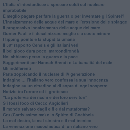
L’Italia s’intestardisce a sprecare soldi sul nucleare
improbabile
È meglio pagare per fare la guerra o per inventare gli Spinrel?
​L’innalzamento delle acque del mare e l’erosione delle spiagge
​Il progressivo innalzamento delle acque del mare
​Gunter Pauli e il desalinizzare meglio e a costo minore
I tipping points e la stupidità umana
​Il 58° rapporto Censis e gli italiani veri
​Il bel gioco dura poco, marcondirondà
Noi abbiamo perso la guerra e la pace
Suggerimenti per Hannah Arendt e La banalità del male
​Gli indifferenti
Parte zoppicando il nucleare di IV generazione
​Indagine … l’italiano vero confessa la sua innocenza
Indagine su un cittadino al di sopra di ogni sospetto
Notizie tra l'orrore ed il grottesco
"La protervia dei ricchi e dei loro servitori"
S’i fossi foco di Cecco Angiolieri
​Il mondo salvato dagli elfi e dai mutaforma?
Gru (Cattivissimo me) e lo Spirito di Goebbels
​La mal-destra, la mal-sinistra e il mal-tecnico
​La venerazione masochistica di un italiano vero