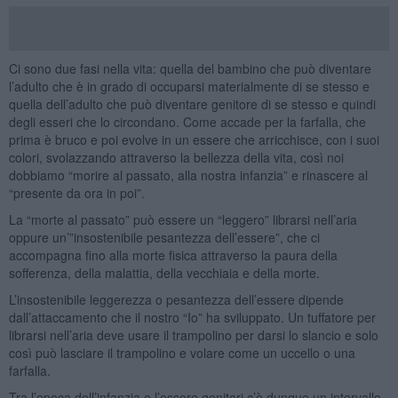
Ci sono due fasi nella vita: quella del bambino che può diventare
l’adulto che è in grado di occuparsi materialmente di se stesso e
quella dell’adulto che può diventare genitore di se stesso e quindi
degli esseri che lo circondano. Come accade per la farfalla, che
prima è bruco e poi evolve in un essere che arricchisce, con i suoi
colori, svolazzando attraverso la bellezza della vita, così noi
dobbiamo “morire al passato, alla nostra infanzia” e rinascere al
“presente da ora in poi”.
La “morte al passato” può essere un “leggero” librarsi nell’aria
oppure un’”insostenibile pesantezza dell’essere”, che ci
accompagna fino alla morte fisica attraverso la paura della
sofferenza, della malattia, della vecchiaia e della morte.
L’insostenibile leggerezza o pesantezza dell’essere dipende
dall’attaccamento che il nostro “Io” ha sviluppato. Un tuffatore per
librarsi nell’aria deve usare il trampolino per darsi lo slancio e solo
così può lasciare il trampolino e volare come un uccello o una
farfalla.
Tra l’epoca dell’infanzia e l’essere genitori c’è dunque un intervallo