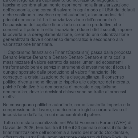
fascismo sembra attualmente esprimersi nella finanziarizzazione
dell’economia, che cerca di salvare in ogni modo gli USA dal default
e che sostiene o favorisce regimi autoritari, allontanandosi dai
principi democratici. La finanziarizzazione dell’economia è
l’espansione del capitale finanziario su quello produttivo, che
concentra il potere in élite finanziarie, riduce i diritti sociali, impone
la povertà e la deregolamentazione, creando una colonizzazione
generalizzata dove il consenso democratico è secondario alla
valorizzazione finanziaria.
Il Capitalismo finanziario (FinanzCapitalism) passa dalla proposta
Denaro-Merce-Denaro a Denaro-Denaro-Denaro e mira così a
massimizzare il valore estratto da esseri umani ed ecosistemi
trasformando beni e servizi in strumenti di investimento; il focus è
dunque spostato dalla produzione al valore finanziario. Ne
consegue la cristallizzazione della disuguaglianza. Il consenso
politico diventa meno rilevante rispetto alle esigenze del mercato,
poiché l’obiettivo è la democrazia di mercato o capitalismo
democratico, dove le decisioni chiave sono sottratte ai processi
elettivi.
Ne conseguono politiche autoritarie, come l’austerità imposta e la
compressione del lavoro, che ricordano logiche corporative o di
imposizione dall’alto, in cui è concentrato il potere.
Tutto ciò è stato sacralizzato nel World Economic Forum (WEF) di
Davos del 2026, tenutosi tra il 19 e il 23 gennaio scorsi: il rito della
finanziarizzazione dell’economia a livello del mondo Occidentale,
officiato da Larry Fink, amministratore delegato di BlackRock, la