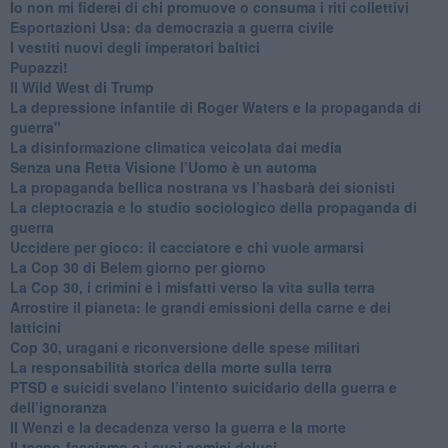
​Io non mi fiderei di chi promuove o consuma i riti collettivi
Esportazioni Usa: da democrazia a guerra civile
​I vestiti nuovi degli imperatori baltici
​Pupazzi!
​Il Wild West di Trump
​La depressione infantile di Roger Waters e la propaganda di
guerra"
​La disinformazione climatica veicolata dai media
Senza una Retta Visione l’Uomo è un automa
​La propaganda bellica nostrana vs l’hasbarà dei sionisti
​La cleptocrazia e lo studio sociologico della propaganda di
guerra
​Uccidere per gioco: il cacciatore e chi vuole armarsi
​La Cop 30 di Belem giorno per giorno
La Cop 30, i crimini e i misfatti verso la vita sulla terra
Arrostire il pianeta: le grandi emissioni della carne e dei
latticini
​Cop 30, uragani e riconversione delle spese militari
La responsabilità storica della morte sulla terra
PTSD e suicidi svelano l’intento suicidario della guerra e
dell’ignoranza
Il Wenzi e la decadenza verso la guerra e la morte
​Il tecno-fascismo e i suoi nemici delusi