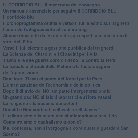
IL CORRIDOIO BLU il resoconto del convegno
Un manuale essenziale per seguire il CORRIDOIO BLU
Il corridoio blu
​Il cronoprogramma ottimale verso il full electric sui traghetti
​I costi dell’adeguamento al cold ironing
Alcune domande da esordiente agli esperti che decidono le
sorti dell’Elba
Verso il full electric a gestione pubblica dei traghetti​
​La Scienza dei Cittadini e i Cittadini per l’Aria
Trump e le sue guerre contro i deboli e contro la terra
​Le furbate elettorali della Meloni e la testardaggine
dell’opposizione
​Date loro l’Oscar al posto del Nobel per la Pace
L'umanizzazione dell'economia e della politica
​Dopo il diluvio dei NO: un patto intergenerazionale
​Un grandioso NO ai falchi teocratici e ai loro vassalli
La religione è la cocaina dei potenti
Donald e Bibi confinati nell’isola di St James?
L’italiano vero e la paura che al referendum vinca il No
​Complottismo o capitalismo globale?
​Ma, contessa, non si vergogna a continuare a guardare San
Scemo?