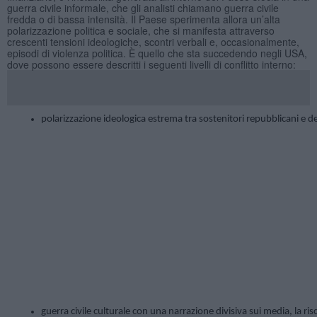
guerra civile informale, che gli analisti chiamano guerra civile
fredda o di bassa intensità. Il Paese sperimenta allora un’alta
polarizzazione politica e sociale, che si manifesta attraverso
crescenti tensioni ideologiche, scontri verbali e, occasionalmente,
episodi di violenza politica. È quello che sta succedendo negli USA,
dove possono essere descritti i seguenti livelli di conflitto interno:
polarizzazione ideologica estrema tra sostenitori repubblicani e dem
guerra civile culturale con una narrazione divisiva sui media, la ris