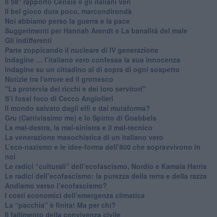
​Il 58° rapporto Censis e gli italiani veri
​Il bel gioco dura poco, marcondirondà
Noi abbiamo perso la guerra e la pace
Suggerimenti per Hannah Arendt e La banalità del male
​Gli indifferenti
Parte zoppicando il nucleare di IV generazione
​Indagine … l’italiano vero confessa la sua innocenza
Indagine su un cittadino al di sopra di ogni sospetto
Notizie tra l'orrore ed il grottesco
"La protervia dei ricchi e dei loro servitori"
S’i fossi foco di Cecco Angiolieri
​Il mondo salvato dagli elfi e dai mutaforma?
Gru (Cattivissimo me) e lo Spirito di Goebbels
​La mal-destra, la mal-sinistra e il mal-tecnico
​La venerazione masochistica di un italiano vero
​L’eco-nazismo e le idee-forma dell’800 che sopravvivono in
noi
​Le radici “culturali” dell’ecofascismo, Nordio e Kamala Harris
Le radici dell’ecofascismo: la purezza della terra e della razza
Andiamo verso l’ecofascismo?
I costi economici dell’emergenza climatica
​La “pacchia” è finita! Ma per chi?
​Il fallimento della convivenza civile