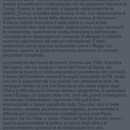
società d’investimento multinazionale che ha sostenuto l’elezione di
Trump. Proprio in tale contesto è apparso nettamente che la
politica (Trump) è suddita della finanza (Fink), non diversamente di
quanto avvenne ai tempi della discesa in campo di Berlusconi.
A Davos l’attività finanziaria è stata spinta in nuovi ambiti
trasformando beni reali (immobili, materie prime) in puri strumenti
di investimento, favorendo la rendita finanziaria e patrimoniale,
consolidando le disuguaglianze, cercando di allineare le politiche
nazionali agli interessi dei mercati internazionali. È stato
evidenziato che gli approcci isolazionisti (come il Maga) non
bastano: occorre la guida dell’economia attraverso un contesto
geopolitico complesso.
La presidente del Fondo Monetario Intenzionale (FMI), Kristalina
Georgieva, che ha concluso i lavori del Forum di Davos, ha
tracciato le linee di un 2026 angosciante prevedendo che nel 2026
il debito dell’Occidente supererà la soglia della parità col PIL totale,
che non è supportato da una crescita non abbastanza forte. Ne
consegue l’ipotesi di una crisi finanziaria che abbia origine dagli
USA e si diffonda poi in diverse direzioni geografiche, in particolare
verso l’Europa. Lo scoppio della crisi, oltre alle grandi conseguenze
sui mercati, indebolirebbe l’egemonia USA sull’ordine
internazionale a favore soprattutto della Cina (che, solo a livello
economico, sarebbe anch’essa danneggiata), aumenterebbe le
difficoltà per i paesi fortemente indebitati (come molti Paesi
europei, tra cui l’Italia, e come i Paesi del Sud del mondo) verso i
quali si accentuerebbe la politica di rapina degli USA e si
accelererebbero i processi di de-dollarizzazione in atto.