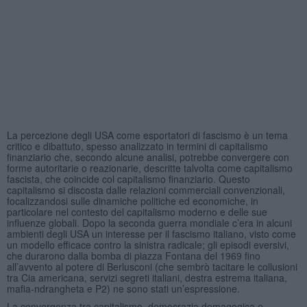
La percezione degli USA come esportatori di fascismo è un tema
critico e dibattuto, spesso analizzato in termini di capitalismo
finanziario che, secondo alcune analisi, potrebbe convergere con
forme autoritarie o reazionarie, descritte talvolta come capitalismo
fascista, che coincide col capitalismo finanziario. Questo
capitalismo si discosta dalle relazioni commerciali convenzionali,
focalizzandosi sulle dinamiche politiche ed economiche, in
particolare nel contesto del capitalismo moderno e delle sue
influenze globali. Dopo la seconda guerra mondiale c’era in alcuni
ambienti degli USA un interesse per il fascismo italiano, visto come
un modello efficace contro la sinistra radicale; gli episodi eversivi,
che durarono dalla bomba di piazza Fontana del 1969 fino
all’avvento al potere di Berlusconi (che sembrò tacitare le collusioni
tra Cia americana, servizi segreti italiani, destra estrema italiana,
mafia-ndrangheta e P2) ne sono stati un’espressione.
La convergenza tra capitalismo, democrazia demagogica e