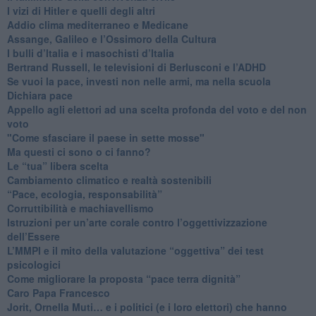
​I vizi di Hitler e quelli degli altri
Addio clima mediterraneo e Medicane
​Assange, Galileo e l’Ossimoro della Cultura
​I bulli d’Italia e i masochisti d’Italia
​Bertrand Russell, le televisioni di Berlusconi e l’ADHD
​Se vuoi la pace, investi non nelle armi, ma nella scuola
​Dichiara pace
​Appello agli elettori ad una scelta profonda del voto e del non
voto
"Come sfasciare il paese in sette mosse"
​Ma questi ci sono o ci fanno?
​Le “tua” libera scelta
Cambiamento climatico e realtà sostenibili
“Pace, ecologia, responsabilità”
​Corruttibilità e machiavellismo
Istruzioni per un’arte corale contro l’oggettivizzazione
dell’Essere
​L’MMPI e il mito della valutazione “oggettiva” dei test
psicologici
Come migliorare la proposta “pace terra dignità”
Caro Papa Francesco
​Jorit, Ornella Muti… e i politici (e i loro elettori) che hanno