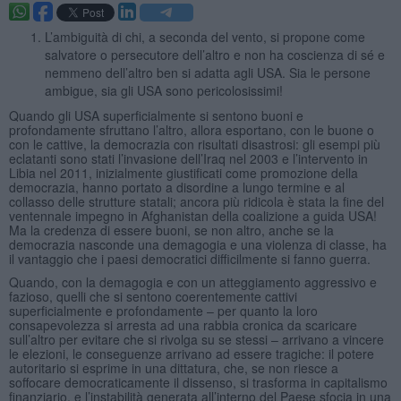
L’ambiguità di chi, a seconda del vento, si propone come
salvatore o persecutore dell’altro e non ha coscienza di sé e
nemmeno dell’altro ben si adatta agli USA. Sia le persone
ambigue, sia gli USA sono pericolosissimi!
Quando gli USA superficialmente si sentono buoni e
profondamente sfruttano l’altro, allora esportano, con le buone o
con le cattive, la democrazia con risultati disastrosi: gli esempi più
eclatanti sono stati l’invasione dell’Iraq nel 2003 e l’intervento in
Libia nel 2011, inizialmente giustificati come promozione della
democrazia, hanno portato a disordine a lungo termine e al
collasso delle strutture statali; ancora più ridicola è stata la fine del
ventennale impegno in Afghanistan della coalizione a guida USA!
Ma la credenza di essere buoni, se non altro, anche se la
democrazia nasconde una demagogia e una violenza di classe, ha
il vantaggio che i paesi democratici difficilmente si fanno guerra.
Quando, con la demagogia e con un atteggiamento aggressivo e
fazioso, quelli che si sentono coerentemente cattivi
superficialmente e profondamente – per quanto la loro
consapevolezza si arresta ad una rabbia cronica da scaricare
sull’altro per evitare che si rivolga su se stessi – arrivano a vincere
le elezioni, le conseguenze arrivano ad essere tragiche: il potere
autoritario si esprime in una dittatura, che, se non riesce a
soffocare democraticamente il dissenso, si trasforma in capitalismo
finanziario, e l’instabilità generata all’interno del Paese sfocia in una