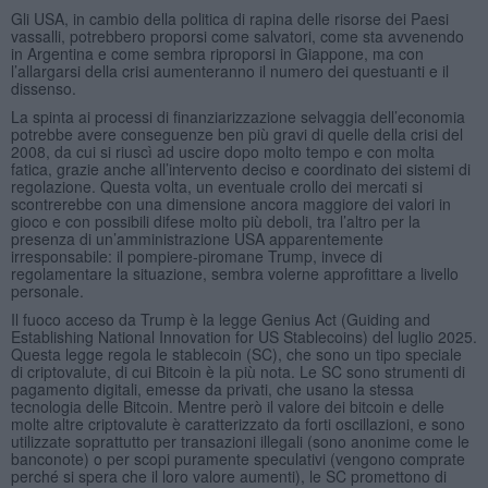
Gli USA, in cambio della politica di rapina delle risorse dei Paesi
vassalli, potrebbero proporsi come salvatori, come sta avvenendo
in Argentina e come sembra riproporsi in Giappone, ma con
l’allargarsi della crisi aumenteranno il numero dei questuanti e il
dissenso.
La spinta ai processi di finanziarizzazione selvaggia dell’economia
potrebbe avere conseguenze ben più gravi di quelle della crisi del
2008, da cui si riuscì ad uscire dopo molto tempo e con molta
fatica, grazie anche all’intervento deciso e coordinato dei sistemi di
regolazione. Questa volta, un eventuale crollo dei mercati si
scontrerebbe con una dimensione ancora maggiore dei valori in
gioco e con possibili difese molto più deboli, tra l’altro per la
presenza di un’amministrazione USA apparentemente
irresponsabile: il pompiere-piromane Trump, invece di
regolamentare la situazione, sembra volerne approfittare a livello
personale.
Il fuoco acceso da Trump è la legge Genius Act (Guiding and
Establishing National Innovation for US Stablecoins) del luglio 2025.
Questa legge regola le stablecoin (SC), che sono un tipo speciale
di criptovalute, di cui Bitcoin è la più nota. Le SC sono strumenti di
pagamento digitali, emesse da privati, che usano la stessa
tecnologia delle Bitcoin. Mentre però il valore dei bitcoin e delle
molte altre criptovalute è caratterizzato da forti oscillazioni, e sono
utilizzate soprattutto per transazioni illegali (sono anonime come le
banconote) o per scopi puramente speculativi (vengono comprate
perché si spera che il loro valore aumenti), le SC promettono di