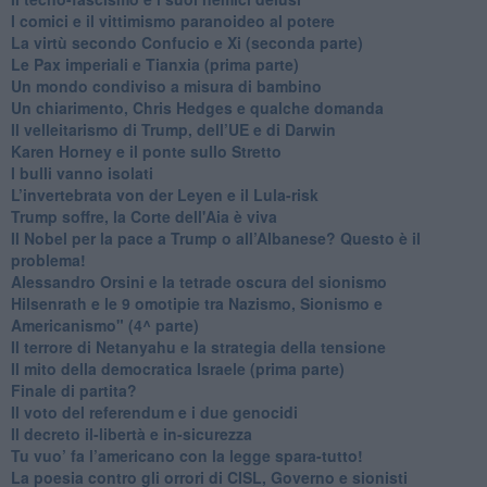
​I comici e il vittimismo paranoideo al potere
​La virtù secondo Confucio e Xi (seconda parte)
Le Pax imperiali e Tianxia (prima parte)
Un mondo condiviso a misura di bambino
​Un chiarimento, Chris Hedges e qualche domanda
Il velleitarismo di Trump, dell’UE e di Darwin
​Karen Horney e il ponte sullo Stretto
​I bulli vanno isolati
L’invertebrata von der Leyen e il Lula-risk
Trump soffre, la Corte dell'Aia è viva
​Il Nobel per la pace a Trump o all’Albanese? Questo è il
problema!
​Alessandro Orsini e la tetrade oscura del sionismo
​Hilsenrath e le 9 omotipie tra Nazismo, Sionismo e
Americanismo" (4^ parte)
​Il terrore di Netanyahu e la strategia della tensione
Il mito della democratica Israele (prima parte)
​Finale di partita?
​Il voto del referendum e i due genocidi
Il decreto il-libertà e in-sicurezza
Tu vuo’ fa l’americano con la legge spara-tutto!
La poesia contro gli orrori di CISL, Governo e sionisti