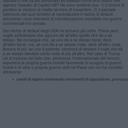
fascista e che ha poi perdonato ed esaltato come eroi coloro che
agirono l’assalto di Capitol Hill? Ne sono evidenti due: 1) il timore di
perdere le elezioni di medio termine di novembre, 2) il parziale
fallimento dei suoi tentativi di neutralizzare il rischio di default
attraverso i suoi interventi di intimidizzazione mondiale con guerre
commerciali e/o armate.
Del rischio di default degli USA ne scriverò più sotto. Prima però
voglio sottolineare che ognuno dà all’altro quello che dà a se
stesso. Ne consegue che, se uno dà a se stesso bene, darà
all’altro bene, ma, se uno dà a se stesso male, darà all’altro male.
Ancora di più: se uno è potente, cercherà di deviare il male che dà
a se stesso dandolo cento volte di più all’altro. Nel caso di Trump
ciò si traduce nel fatto che, attraverso l’Internazionale del terrore,
esporterà la propria guerra incivile favorendo lo scoppio di guerre
incivili e di vere e proprie guerre civili nei Paesi con cui ha contatto
attraverso
cambi di regime sostenendo movimenti di opposizione, provocando ins