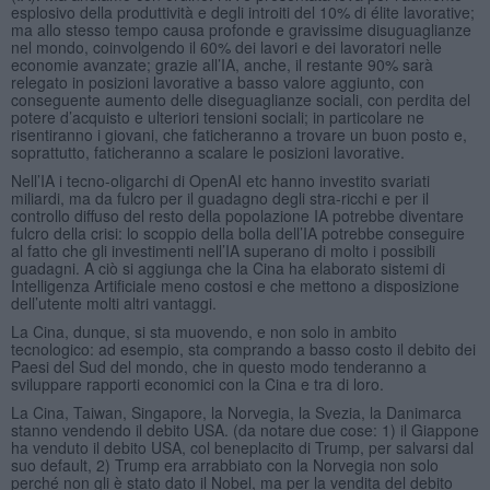
esplosivo della produttività e degli introiti del 10% di élite lavorative;
ma allo stesso tempo causa profonde e gravissime disuguaglianze
nel mondo, coinvolgendo il 60% dei lavori e dei lavoratori nelle
economie avanzate; grazie all’IA, anche, il restante 90% sarà
relegato in posizioni lavorative a basso valore aggiunto, con
conseguente aumento delle diseguaglianze sociali, con perdita del
potere d’acquisto e ulteriori tensioni sociali; in particolare ne
risentiranno i giovani, che faticheranno a trovare un buon posto e,
soprattutto, faticheranno a scalare le posizioni lavorative.
Nell’IA i tecno-oligarchi di OpenAI etc hanno investito svariati
miliardi, ma da fulcro per il guadagno degli stra-ricchi e per il
controllo diffuso del resto della popolazione IA potrebbe diventare
fulcro della crisi: lo scoppio della bolla dell’IA potrebbe conseguire
al fatto che gli investimenti nell’IA superano di molto i possibili
guadagni. A ciò si aggiunga che la Cina ha elaborato sistemi di
Intelligenza Artificiale meno costosi e che mettono a disposizione
dell’utente molti altri vantaggi.
La Cina, dunque, si sta muovendo, e non solo in ambito
tecnologico: ad esempio, sta comprando a basso costo il debito dei
Paesi del Sud del mondo, che in questo modo tenderanno a
sviluppare rapporti economici con la Cina e tra di loro.
La Cina, Taiwan, Singapore, la Norvegia, la Svezia, la Danimarca
stanno vendendo il debito USA. (da notare due cose: 1) il Giappone
ha venduto il debito USA, col beneplacito di Trump, per salvarsi dal
suo default, 2) Trump era arrabbiato con la Norvegia non solo
perché non gli è stato dato il Nobel, ma per la vendita del debito