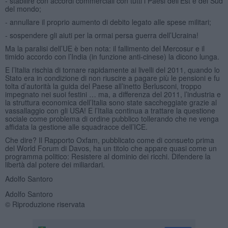
- stabilire con accordi commerciali con tutti i Paesi dell’Est e del Sud
del mondo;
- annullare il proprio aumento di debito legato alle spese militari;
- sospendere gli aiuti per la ormai persa guerra dell’Ucraina!
Ma la paralisi dell’UE è ben nota: il fallimento del Mercosur e il
timido accordo con l’India (in funzione anti-cinese) la dicono lunga.
E l’Italia rischia di tornare rapidamente ai livelli del 2011, quando lo
Stato era in condizione di non riuscire a pagare più le pensioni e fu
tolta d’autorità la guida del Paese all’inetto Berlusconi, troppo
impegnato nei suoi festini … ma, a differenza del 2011, l’industria e
la struttura economica dell’Italia sono state saccheggiate grazie al
vassallaggio con gli USA! E l’Italia continua a trattare la questione
sociale come problema di ordine pubblico tollerando che ne venga
affidata la gestione alle squadracce dell’ICE.
Che dire? Il Rapporto Oxfam, pubblicato come di consueto prima
del World Forum di Davos, ha un titolo che appare quasi come un
programma politico: Resistere al dominio dei ricchi. Difendere la
libertà dal potere dei miliardari.
Adolfo Santoro
Adolfo Santoro
© Riproduzione riservata