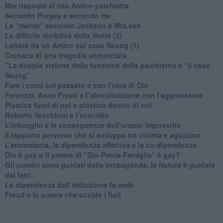
​Mie risposte al mio Amico-psichiatra
​Secondo Porges e secondo me
​La “mente” secondo Jackson e McLean
La difficile dicibilità della Verità (2)
​Lettera da un Amico sul caso Seung (1)
​Cronaca di una tragedia annunciata
"​La doppia visione della funzione della psichiatria e “il caso
Seung”
​Fare i conti col passato e con l’idea di Dio
​Ferenczi, Anna Freud e l’identificazione con l’aggresssore
Plastica fuori di noi e plastica dentro di noi
​Roberto Vecchioni e l’ecocidio
​L’imbroglio e le conseguenze dell’uranio impoverito
​Il rapporto perverso che si sviluppa tra vittima e aguzzino
L’erotomania, la dipendenza affettiva e la co-dipendenza
​Dio è gay o il potere di “Dio-Patria-Famiglia” è gay?
​Gli uomini sono guidati dalla propaganda, la Natura è guidata
dai fatti
La dipendenza dall’istituzione fa male
​Freud e la guerra che uccide i figli
​Diventare Maestro di se stesso prima di insegnare ad un altro
L’importanza della formazione nel diventare genitori