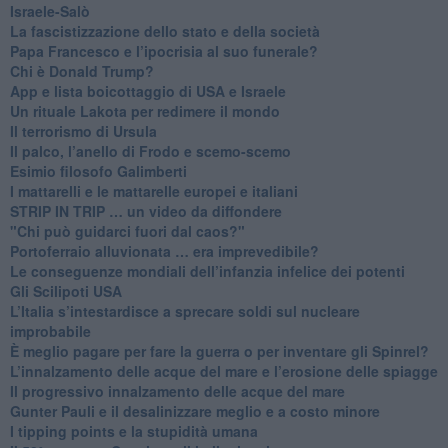
Israele-Salò
​La fascistizzazione dello stato e della società
Papa Francesco e l’ipocrisia al suo funerale?
​Chi è Donald Trump?
App e lista boicottaggio di USA e Israele
​Un rituale Lakota per redimere il mondo
Il terrorismo di Ursula
​Il palco, l’anello di Frodo e scemo-scemo
Esimio filosofo Galimberti
​I mattarelli e le mattarelle europei e italiani
​STRIP IN TRIP … un video da diffondere
"Chi può guidarci fuori dal caos?"
​Portoferraio alluvionata … era imprevedibile?
Le conseguenze mondiali dell’infanzia infelice dei potenti
​Gli Scilipoti USA
L’Italia s’intestardisce a sprecare soldi sul nucleare
improbabile
È meglio pagare per fare la guerra o per inventare gli Spinrel?
​L’innalzamento delle acque del mare e l’erosione delle spiagge
​Il progressivo innalzamento delle acque del mare
​Gunter Pauli e il desalinizzare meglio e a costo minore
I tipping points e la stupidità umana