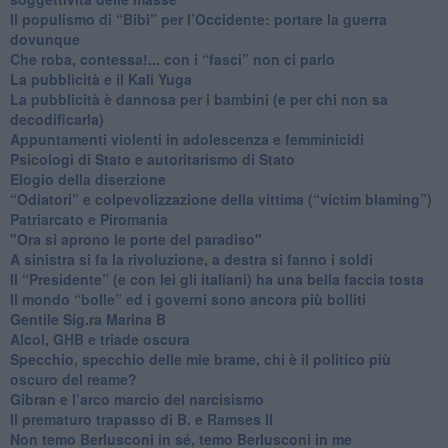
​Il populismo di “Bibi” per l’Occidente: portare la guerra
dovunque
​Che roba, contessa!... con i “fasci” non ci parlo
La pubblicità e il Kali Yuga
​La pubblicità è dannosa per i bambini (e per chi non sa
decodificarla)
​Appuntamenti violenti in adolescenza e femminicidi
​Psicologi di Stato e autoritarismo di Stato
Elogio della diserzione
“Odiatori” e colpevolizzazione della vittima (“victim blaming”)
​Patriarcato e Piromania
"Ora si aprono le porte del paradiso"
​A sinistra si fa la rivoluzione, a destra si fanno i soldi
​Il “Presidente” (e con lei gli italiani) ha una bella faccia tosta
​Il mondo “bolle” ed i governi sono ancora più bolliti
​Gentile Sig.ra Marina B
​Alcol, GHB e triade oscura
​Specchio, specchio delle mie brame, chi è il politico più
oscuro del reame?
​Gibran e l’arco marcio del narcisismo
​Il prematuro trapasso di B. e Ramses II
​Non temo Berlusconi in sé, temo Berlusconi in me