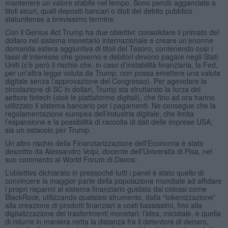
mantenere un valore stabile nel tempo. Sono perciò agganciate a
titoli sicuri, quali depositi bancari o titoli del debito pubblico
statunitense a brevissimo termine.
Con il Genius Act Trump ha due obiettivi: consolidare il primato del
dollaro nel sistema monetario internazionale e creare un’enorme
domanda estera aggiuntiva di titoli del Tesoro, contenendo così i
tassi di interesse che governo e debitori devono pagare negli Stati
Uniti (c’è però il rischio che, in caso d’instabilità finanziaria, la Fed,
per un’altra legge voluta da Trump, non possa emettere una valuta
digitale senza l’approvazione del Congresso). Per agevolare la
circolazione di SC in dollari, Trump sta sfruttando la forza del
settore fintech (cioè le piattaforme digitali), che fino ad ora hanno
utilizzato il sistema bancario per i pagamenti. Ne consegue che la
regolamentazione europea dell’industria digitale, che limita
l’espansione e la possibilità di raccolta di dati delle imprese USA,
sia un ostacolo per Trump.
Un altro rischio della Finanziarizzazione dell'Economia è stato
descritto da Alessandro Volpi, docente dell’Università di Pisa, nel
suo commento al World Forum di Davos:
L’obiettivo dichiarato in pressoché tutti i panel è stato quello di
convincere la maggior parte della popolazione mondiale ad affidare
i propri risparmi al sistema finanziario guidato dai colossi come
BlackRock, utilizzando qualsiasi strumento, dalla “tokenizzazione”
alla creazione di prodotti finanziari a costi bassissimi, fino alla
digitalizzazione dei trasferimenti monetari: l’idea, micidiale, è quella
di ridurre in maniera netta la distanza fra il detentore di denaro,