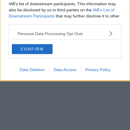
IAB’s list of downstream participants. This information may
also be disclosed by us to third parties on the
IAB’s List of
Downstream Participants
that may further disclose it to other
third parties.
Personal Data Processing Opt Outs
CONFIRM
i livelli del debito pubblico dei vari Stati crescono sempre più in 
Data Deletion
Data Access
Privacy Policy