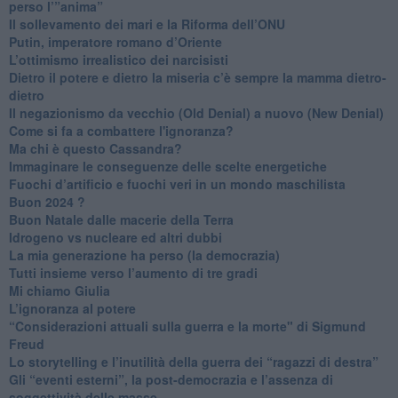
perso l’”anima”
​Il sollevamento dei mari e la Riforma dell’ONU
Putin, imperatore romano d’Oriente
​L’ottimismo irrealistico dei narcisisti
​Dietro il potere e dietro la miseria c’è sempre la mamma dietro-
dietro
Il negazionismo da vecchio (Old Denial) a nuovo (New Denial)
Come si fa a combattere l'ignoranza?
Ma chi è questo Cassandra?
Immaginare le conseguenze delle scelte energetiche
​Fuochi d’artificio e fuochi veri in un mondo maschilista
Buon 2024 ?
​Buon Natale dalle macerie della Terra
​Idrogeno vs nucleare ed altri dubbi
​La mia generazione ha perso (la democrazia)
​Tutti insieme verso l’aumento di tre gradi
Mi chiamo Giulia
L’ignoranza al potere
​“Considerazioni attuali sulla guerra e la morte" di Sigmund
Freud
​Lo storytelling e l’inutilità della guerra dei “ragazzi di destra”
​Gli “eventi esterni”, la post-democrazia e l’assenza di
soggettività delle masse