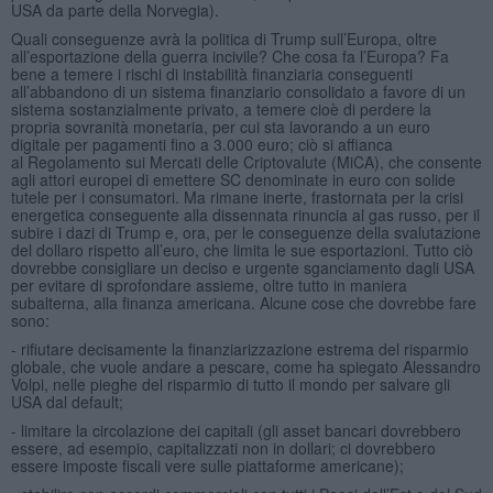
USA da parte della Norvegia).
Quali conseguenze avrà la politica di Trump sull’Europa, oltre
all’esportazione della guerra incivile? Che cosa fa l’Europa? Fa
bene a temere i rischi di instabilità finanziaria conseguenti
all’abbandono di un sistema finanziario consolidato a favore di un
sistema sostanzialmente privato, a temere cioè di perdere la
propria sovranità monetaria, per cui sta lavorando a un euro
digitale per pagamenti fino a 3.000 euro; ciò si affianca
al Regolamento sui Mercati delle Criptovalute (MiCA), che consente
agli attori europei di emettere SC denominate in euro con solide
tutele per i consumatori. Ma rimane inerte, frastornata per la crisi
energetica conseguente alla dissennata rinuncia al gas russo, per il
subire i dazi di Trump e, ora, per le conseguenze della svalutazione
del dollaro rispetto all’euro, che limita le sue esportazioni. Tutto ciò
dovrebbe consigliare un deciso e urgente sganciamento dagli USA
per evitare di sprofondare assieme, oltre tutto in maniera
subalterna, alla finanza americana. Alcune cose che dovrebbe fare
sono:
- rifiutare decisamente la finanziarizzazione estrema del risparmio
globale, che vuole andare a pescare, come ha spiegato Alessandro
Volpi, nelle pieghe del risparmio di tutto il mondo per salvare gli
USA dal default;
- limitare la circolazione dei capitali (gli asset bancari dovrebbero
essere, ad esempio, capitalizzati non in dollari; ci dovrebbero
essere imposte fiscali vere sulle piattaforme americane);