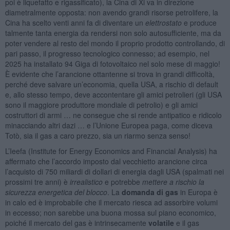
poi è liquefatto e rigassificato), la Cina di Xi va in direzione
diametralmente opposta: non avendo grandi risorse petrolifere, la
Cina ha scelto venti anni fa di diventare un
elettrostato
e produce
talmente tanta energia da rendersi non solo autosufficiente, ma da
poter vendere al resto del mondo il proprio prodotto controllando, di
pari passo, il progresso tecnologico connesso; ad esempio, nel
2025 ha installato 94 Giga di fotovoltaico nel solo mese di maggio!
È evidente che l’arancione ottantenne si trova in grandi difficoltà,
perché deve salvare un’economia, quella USA, a rischio di default
e, allo stesso tempo, deve accontentare gli amici petrolieri (gli USA
sono il maggiore produttore mondiale di petrolio) e gli amici
costruttori di armi … ne consegue che si rende antipatico e ridicolo
minacciando altri dazi … e l’Unione Europea paga, come diceva
Totò, sia il gas a caro prezzo, sia un riarmo senza senso!
L’Ieefa (Institute for Energy Economics and Financial Analysis) ha
affermato che l’accordo imposto dal vecchietto arancione circa
l’acquisto di 750 miliardi di dollari di energia dagli USA (spalmati nei
prossimi tre anni) è
irrealistico
e potrebbe
mettere a rischio la
sicurezza energetica del blocco
. La
domanda di gas
in Europa è
in calo ed è improbabile che il mercato riesca ad assorbire volumi
in eccesso; non sarebbe una buona mossa sul piano economico,
poiché il mercato del gas è intrinsecamente
volatile
e il gas