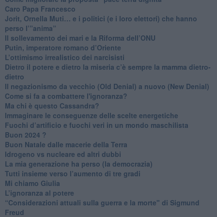
Caro Papa Francesco
​Jorit, Ornella Muti… e i politici (e i loro elettori) che hanno
perso l’”anima”
​Il sollevamento dei mari e la Riforma dell’ONU
Putin, imperatore romano d’Oriente
​L’ottimismo irrealistico dei narcisisti
​Dietro il potere e dietro la miseria c’è sempre la mamma dietro-
dietro
Il negazionismo da vecchio (Old Denial) a nuovo (New Denial)
Come si fa a combattere l'ignoranza?
Ma chi è questo Cassandra?
Immaginare le conseguenze delle scelte energetiche
​Fuochi d’artificio e fuochi veri in un mondo maschilista
Buon 2024 ?
​Buon Natale dalle macerie della Terra
​Idrogeno vs nucleare ed altri dubbi
​La mia generazione ha perso (la democrazia)
​Tutti insieme verso l’aumento di tre gradi
Mi chiamo Giulia
L’ignoranza al potere
​“Considerazioni attuali sulla guerra e la morte" di Sigmund
Freud