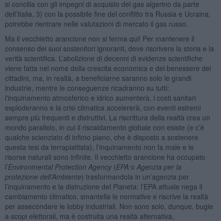
si concilia con gli impegni di acquisto del gas algerino da parte
dell’Italia, 3) con la possibile fine del conflitto tra Russia e Ucraina,
potrebbe rientrare nelle valutazioni di mercato il gas russo.
Ma il vecchietto arancione non si ferma qui! Per mantenere il
consenso dei suoi sostenitori ignoranti, deve riscrivere la storia e la
verità scientifica. L’abolizione di decenni di evidenze scientifiche
viene fatta nel nome della crescita economica e del benessere dei
cittadini, ma, in realtà, a beneficiarne saranno solo le grandi
industrie, mentre le conseguenze ricadranno su tutti:
l'inquinamento atmosferico e idrico aumenterà, i costi sanitari
esploderanno e la crisi climatica accelererà, con eventi estremi
sempre più frequenti e distruttivi. La riscrittura della realtà crea un
mondo parallelo, in cui il riscaldamento globale non esiste (e c’è
qualche scienziato di infimo piano, che è disposto a sostenere
questa tesi da terrapiattista), l’inquinamento non fa male e le
risorse naturali sono infinite. Il vecchietto arancione ha occupato
l’
Environmental Protection Agency
(
EPA
o
Agenzia per la
protezione dell’Ambiente
) trasformandola in un’agenzia per
l’inquinamento e la distruzione del Pianeta: l’EPA attuale nega il
cambiamento climatico, smantella le normative e riscrive la realtà
per assecondare le lobby industriali. Non sono solo, dunque, bugie
a scopi elettorali, ma è costruita una realtà alternativa,