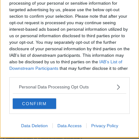
Tutti morimmo a stento (3)
processing of your personal or sensitive information for
Tutti morimmo a stento (2)
targeted advertising by us, please use the below opt-out
​Tutti morimmo a stento (1)
section to confirm your selection. Please note that after your
IL CORRIDOIO BLU il resoconto del convegno
opt-out request is processed you may continue seeing
Un manuale essenziale per seguire il CORRIDOIO BLU
interest-based ads based on personal information utilized by
Il corridoio blu
us or personal information disclosed to third parties prior to
​Il cronoprogramma ottimale verso il full electric sui traghetti
your opt-out. You may separately opt-out of the further
​I costi dell’adeguamento al cold ironing
disclosure of your personal information by third parties on the
Alcune domande da esordiente agli esperti che decidono le
IAB’s list of downstream participants. This information may
sorti dell’Elba
also be disclosed by us to third parties on the
IAB’s List of
Verso il full electric a gestione pubblica dei traghetti​
Downstream Participants
that may further disclose it to other
​La Scienza dei Cittadini e i Cittadini per l’Aria
third parties.
Trump e le sue guerre contro i deboli e contro la terra
​Le furbate elettorali della Meloni e la testardaggine
Personal Data Processing Opt Outs
dell’opposizione
​Date loro l’Oscar al posto del Nobel per la Pace
L'umanizzazione dell'economia e della politica
CONFIRM
​Dopo il diluvio dei NO: un patto intergenerazionale
​Un grandioso NO ai falchi teocratici e ai loro vassalli
La religione è la cocaina dei potenti
Donald e Bibi confinati nell’isola di St James?
Data Deletion
Data Access
Privacy Policy
L’italiano vero e la paura che al referendum vinca il No
​Complottismo o capitalismo globale?