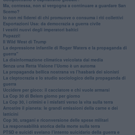
​Ma, contessa, non si vergogna a continuare a guardare San
Scemo?
​Io non mi fiderei di chi promuove o consuma i riti collettivi
Esportazioni Usa: da democrazia a guerra civile
​I vestiti nuovi degli imperatori baltici
​Pupazzi!
​Il Wild West di Trump
​La depressione infantile di Roger Waters e la propaganda di
guerra"
​La disinformazione climatica veicolata dai media
Senza una Retta Visione l’Uomo è un automa
​La propaganda bellica nostrana vs l’hasbarà dei sionisti
​La cleptocrazia e lo studio sociologico della propaganda di
guerra
​Uccidere per gioco: il cacciatore e chi vuole armarsi
​La Cop 30 di Belem giorno per giorno
La Cop 30, i crimini e i misfatti verso la vita sulla terra
Arrostire il pianeta: le grandi emissioni della carne e dei
latticini
​Cop 30, uragani e riconversione delle spese militari
La responsabilità storica della morte sulla terra
PTSD e suicidi svelano l’intento suicidario della guerra e