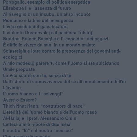
Portogallo, esempio di politica energetica
​Elisabetta II e l’assenza di futuro
Al risveglio di un incubo, un altro incubo!
​Piombino e la fine dell’emergenza
​Il vero rischio del gassificatore
​Il violento Dostoevskij e il pacifista Tolstòj
​Buddha, Franco Basaglia e l’”ecocidio” dei negazi
​È difficile vivere da sani in un mondo malato
Solastalgia e lotta contro le prepotenze dei governi anti-
ecologici
​A mio modesto parere 1: come l’uomo si sta suicidando
​Umile proposta
​La Vita scorre con te, senza di te
​Dall’istinto di sopravvivenza del sé all’annullamento dell'io
L'avidità
​L’uomo bianco e i “selvaggi”
​Avere o Essere?
​Thich Nhat Hanh, “costruttore di pace“
​L’eredità dell’uomo bianco e dell’uomo rosso
Al-Hallaj e il prof. Alessandro Orsini
​Lettera a mio nipote di due mesi
​Il nostro “Io” è il nostro “nemico”
​Chiarezza e disincanto