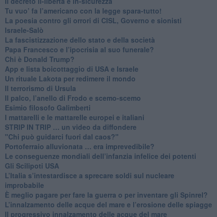
Il decreto il-libertà e in-sicurezza
Tu vuo’ fa l’americano con la legge spara-tutto!
La poesia contro gli orrori di CISL, Governo e sionisti
Israele-Salò
​La fascistizzazione dello stato e della società
Papa Francesco e l’ipocrisia al suo funerale?
​Chi è Donald Trump?
App e lista boicottaggio di USA e Israele
​Un rituale Lakota per redimere il mondo
Il terrorismo di Ursula
​Il palco, l’anello di Frodo e scemo-scemo
Esimio filosofo Galimberti
​I mattarelli e le mattarelle europei e italiani
​STRIP IN TRIP … un video da diffondere
"Chi può guidarci fuori dal caos?"
​Portoferraio alluvionata … era imprevedibile?
Le conseguenze mondiali dell’infanzia infelice dei potenti
​Gli Scilipoti USA
L’Italia s’intestardisce a sprecare soldi sul nucleare
improbabile
È meglio pagare per fare la guerra o per inventare gli Spinrel?
​L’innalzamento delle acque del mare e l’erosione delle spiagge
​Il progressivo innalzamento delle acque del mare