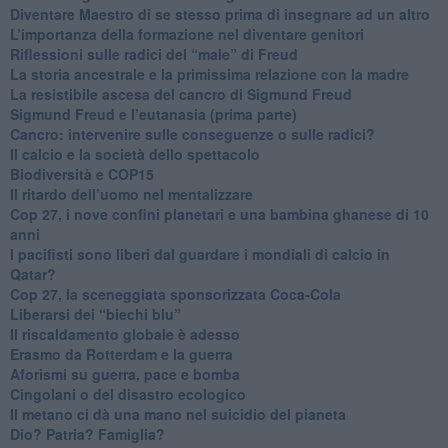
​Diventare Maestro di se stesso prima di insegnare ad un altro
L’importanza della formazione nel diventare genitori
Riflessioni sulle radici del “male” di Freud
​La storia ancestrale e la primissima relazione con la madre
​La resistibile ascesa del cancro di Sigmund Freud
Sigmund Freud e l’eutanasia (prima parte)
Cancro: intervenire sulle conseguenze o sulle radici?
​Il calcio e la società dello spettacolo
Biodiversità e COP15
​Il ritardo dell’uomo nel mentalizzare
​Cop 27, i nove confini planetari e una bambina ghanese di 10
anni
​I pacifisti sono liberi dal guardare i mondiali di calcio in
Qatar?
​Cop 27, la sceneggiata sponsorizzata Coca-Cola
​Liberarsi dei “biechi blu”
Il riscaldamento globale è adesso
​Erasmo da Rotterdam e la guerra
​Aforismi su guerra, pace e bomba
Cingolani o del disastro ecologico
​Il metano ci dà una mano nel suicidio del pianeta
​Dio? Patria? Famiglia?