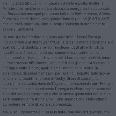
biennio 2025-26 quanto il nucleare sia bello e pulito. Inoltre, il
Ministero dell’ambiente e della sicurezza energetica ha pubblicato
su
Repubblica
uno spot pro atomo intitolato
Italia e atomo: il futuro
è ora
; vi si parla della nuova generazione di reattori (SMR e AMR),
che in realtà moltiplica, oltre ai costi, i problemi di rischio per la
salute e l’ambiente.
Se non si vuole credere a quanto asserisce il Nobel Parisi (
il
nucleare non è la strada per l’Italia
), si presti almeno attenzione allo
scetticismo di Bankitalia verso il nucleare: costi alti e difficili da
quantificare, finanziamento praticamente impossibile senza un
aiuto pubblico, impatto irrilevante nel ridurre i prezzi elettrici, tempi
di realizzazione difficilmente compatibili con gli obiettivi su clima ed
energia e criticità note, quali lo smaltimento delle scorie, la
dipendenza da paesi inaffidabili per l’uranio, l’impatto sulle risorse
idriche e i probabili fenomeni di Nimby. Si presti soprattutto
attenzione alla valutazione dell’Agenzia Internazionale per l’Energia
che ha chiarito che attualmente l’energia nucleare copre meno del
10% del bisogno energetico e che la stessa quota inferiore al 10%
sarà mantenuta tra trenta anni, il che significa che il fotovoltaico
aumenterà sempre di più la sua presenza.
Ma, si sa, l’ignoranza è di casa in Italia, non solo nel governo, ma