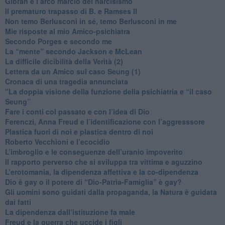
​Gibran e l’arco marcio del narcisismo
​Il prematuro trapasso di B. e Ramses II
​Non temo Berlusconi in sé, temo Berlusconi in me
​Mie risposte al mio Amico-psichiatra
​Secondo Porges e secondo me
​La “mente” secondo Jackson e McLean
La difficile dicibilità della Verità (2)
​Lettera da un Amico sul caso Seung (1)
​Cronaca di una tragedia annunciata
"​La doppia visione della funzione della psichiatria e “il caso
Seung”
​Fare i conti col passato e con l’idea di Dio
​Ferenczi, Anna Freud e l’identificazione con l’aggresssore
Plastica fuori di noi e plastica dentro di noi
​Roberto Vecchioni e l’ecocidio
​L’imbroglio e le conseguenze dell’uranio impoverito
​Il rapporto perverso che si sviluppa tra vittima e aguzzino
L’erotomania, la dipendenza affettiva e la co-dipendenza
​Dio è gay o il potere di “Dio-Patria-Famiglia” è gay?
​Gli uomini sono guidati dalla propaganda, la Natura è guidata
dai fatti
La dipendenza dall’istituzione fa male
​Freud e la guerra che uccide i figli