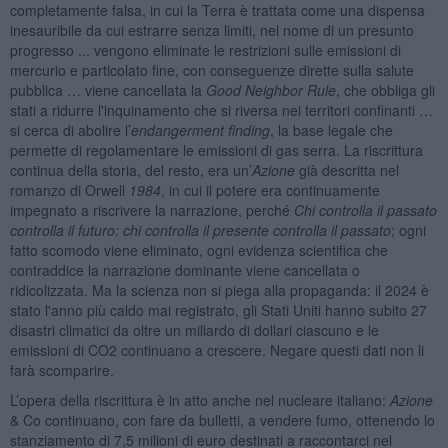
completamente falsa, in cui la Terra è trattata come una dispensa
inesauribile da cui estrarre senza limiti, nel nome di un presunto
progresso ... vengono eliminate le restrizioni sulle emissioni di
mercurio e particolato fine, con conseguenze dirette sulla salute
pubblica … viene cancellata la
Good Neighbor Rule
, che obbliga gli
stati a ridurre l'inquinamento che si riversa nei territori confinanti …
si cerca di abolire l’
endangerment finding
, la base legale che
permette di regolamentare le emissioni di gas serra. La riscrittura
continua della storia, del resto, era un’
Azione
già descritta nel
romanzo di Orwell
1984
, in cui il potere era continuamente
impegnato a riscrivere la narrazione, perché
Chi controlla il passato
controlla il futuro: chi controlla il presente controlla il passato
; ogni
fatto scomodo viene eliminato, ogni evidenza scientifica che
contraddice la narrazione dominante viene cancellata o
ridicolizzata. Ma la scienza non si piega alla propaganda: il 2024 è
stato l'anno più caldo mai registrato, gli Stati Uniti hanno subito 27
disastri climatici da oltre un miliardo di dollari ciascuno e le
emissioni di CO2 continuano a crescere. Negare questi dati non li
farà scomparire.
L’opera della riscrittura è in atto anche nel nucleare italiano:
Azione
& Co continuano, con fare da bulletti, a vendere fumo, ottenendo lo
stanziamento di 7,5 milioni di euro destinati a raccontarci nel