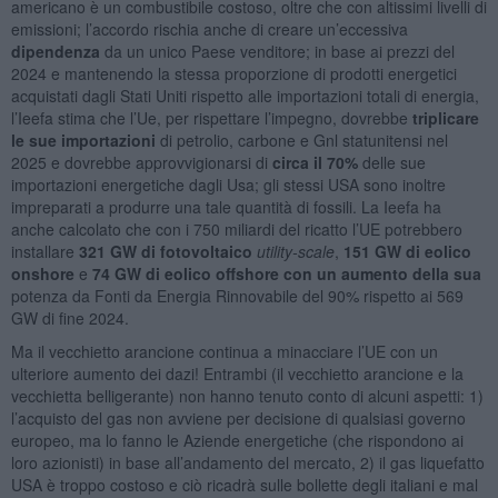
americano è un combustibile costoso, oltre che con altissimi livelli di
emissioni; l’accordo rischia anche di creare un’eccessiva
dipendenza
da un unico Paese venditore; in base ai prezzi del
2024 e mantenendo la stessa proporzione di prodotti energetici
acquistati dagli Stati Uniti rispetto alle importazioni totali di energia,
l’Ieefa stima che l’Ue, per rispettare l’impegno, dovrebbe
triplicare
le sue importazioni
di petrolio, carbone e Gnl statunitensi nel
2025 e dovrebbe approvvigionarsi di
circa il 70%
delle sue
importazioni energetiche dagli Usa; gli stessi USA sono inoltre
impreparati a produrre una tale quantità di fossili. La Ieefa ha
anche calcolato che con i 750 miliardi del ricatto l’UE potrebbero
installare
321 GW di fotovoltaico
utility-scale
,
151 GW di eolico
onshore
e
74 GW di eolico offshore con un aumento della sua
potenza da Fonti da Energia Rinnovabile del 90% rispetto ai 569
GW di fine 2024.
Ma il vecchietto arancione continua a minacciare l’UE con un
ulteriore aumento dei dazi! Entrambi (il vecchietto arancione e la
vecchietta belligerante) non hanno tenuto conto di alcuni aspetti: 1)
l’acquisto del gas non avviene per decisione di qualsiasi governo
europeo, ma lo fanno le Aziende energetiche (che rispondono ai
loro azionisti) in base all’andamento del mercato, 2) il gas liquefatto
USA è troppo costoso e ciò ricadrà sulle bollette degli italiani e mal