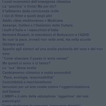
I costi economici dell’emergenza climatica
​La “pacchia” è finita! Ma per chi?
​Il fallimento della convivenza civile
​I vizi di Hitler e quelli degli altri
Addio clima mediterraneo e Medicane
​Assange, Galileo e l’Ossimoro della Cultura
​I bulli d’Italia e i masochisti d’Italia
​Bertrand Russell, le televisioni di Berlusconi e l’ADHD
​Se vuoi la pace, investi non nelle armi, ma nella scuola
​Dichiara pace
​Appello agli elettori ad una scelta profonda del voto e del non
voto
"Come sfasciare il paese in sette mosse"
​Ma questi ci sono o ci fanno?
​Le “tua” libera scelta
Cambiamento climatico e realtà sostenibili
“Pace, ecologia, responsabilità”
​Corruttibilità e machiavellismo
Istruzioni per un’arte corale contro l’oggettivizzazione
dell’Essere
​L’MMPI e il mito della valutazione “oggettiva” dei test
psicologici
Come migliorare la proposta “pace terra dignità”