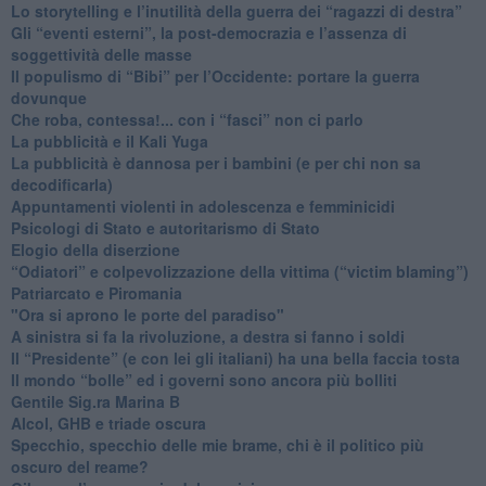
​Lo storytelling e l’inutilità della guerra dei “ragazzi di destra”
​Gli “eventi esterni”, la post-democrazia e l’assenza di
soggettività delle masse
​Il populismo di “Bibi” per l’Occidente: portare la guerra
dovunque
​Che roba, contessa!... con i “fasci” non ci parlo
La pubblicità e il Kali Yuga
​La pubblicità è dannosa per i bambini (e per chi non sa
decodificarla)
​Appuntamenti violenti in adolescenza e femminicidi
​Psicologi di Stato e autoritarismo di Stato
Elogio della diserzione
“Odiatori” e colpevolizzazione della vittima (“victim blaming”)
​Patriarcato e Piromania
"Ora si aprono le porte del paradiso"
​A sinistra si fa la rivoluzione, a destra si fanno i soldi
​Il “Presidente” (e con lei gli italiani) ha una bella faccia tosta
​Il mondo “bolle” ed i governi sono ancora più bolliti
​Gentile Sig.ra Marina B
​Alcol, GHB e triade oscura
​Specchio, specchio delle mie brame, chi è il politico più
oscuro del reame?