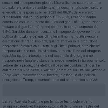
serra e delle temperature globali. L’Ispra (Istituto superiore per la
protezione e la ricerca ambientale) ha documentato che il settore
energetico è responsabile nel 2023 dell’80,3% delle emissioni
climalteranti italiane; nel periodo 1990-2023, i trasporti hanno
contribuito con un aumento del 6,7% dei gas, i rifiuti (produzione di
metano e di gas fluorati) hanno contribuito con un aumento del
6,5%. Sarebbe dunque necessario l’impegno del governo in una
politica di riduzione dei gas climalteranti non tanto attraverso la
costruzione di grandi impianti, quanto attraverso la produzione
energetica fotovoltaica sui tetti, sugli istituti pubblici, oltre che nel
trasporto elettrico nelle brevi distanze, mentre l’uso dell’idrogeno
potrebbe essere interessante nell’accumulo di energia e nel
trasporto nelle lunghe distanze. E invece, mentre in Europa nel solo
settore della produzione elettrica il peso dei combustibili fossili è
calato del 19% nel 2023, il
volere è potere
dei bulli italiani (
Azione
e
Forza Italia
), sta cercando di forzare, in ossequio alla politica
energetica di Trump, il mantenimento del carbone fino al 2038.
L’Enea (Agenzia Nazionale per le nuove tecnologie e per lo
sviluppo sostenibile) ha pubblicato i dati del primo semestre del