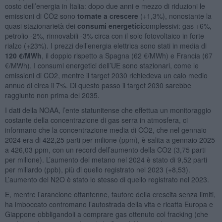
costo dell’energia in Italia: dopo due anni e mezzo di riduzioni le
emissioni di CO2 sono
tornate a crescere
(+1,3%), nonostante la
quasi stazionarietà dei
consumi energetici
complessivi: gas +6%,
petrolio -2%, rinnovabili -3% circa con il solo fotovoltaico in forte
rialzo (+23%). I prezzi dell’energia elettrica sono stati in media di
120 €/MWh
, il doppio rispetto a Spagna (62 €/MWh) e Francia (67
€/MWh). I consumi energetici dell’UE sono stazionari, come le
emissioni di CO2, mentre il target 2030 richiedeva un calo medio
annuo di circa il 7%. Di questo passo il target 2030 sarebbe
raggiunto non prima del 2035.
I dati della NOAA, l’ente statunitense che effettua un monitoraggio
costante della concentrazione di gas serra in atmosfera, ci
informano che la concentrazione media di CO2, che nel gennaio
2024 era di 422,25 parti per milione (ppm), è salita a gennaio 2025
a 426,03 ppm, con un record dell’aumento della CO2 (3,75 parti
per milione). L’aumento del metano nel 2024 è stato di 9,52 parti
per miliardo (ppb), più di quello registrato nel 2023 (+8,53).
L’aumento del N2O è stato lo stesso di quello registrato nel 2023.
E, mentre l’arancione ottantenne, fautore della crescita senza limiti,
ha imboccato contromano l’autostrada della vita e ricatta Europa e
Giappone obbligandoli a comprare gas ottenuto col fracking (che