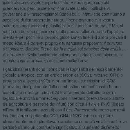
caldo afoso se vivete lungo le coste. E non sapete con chi
prendervela, perché siete voi che avete scelto i bulli che vi
governano e vi rassomigliano! Sono i bulli, infatti, che continuano a
scegliere di distruggere la natura, il bene comune e la vostra
salute; se oggi tocca ai palestinesi, a chi toccherà domani? Ma, si
sa, se un bullo sa giocare solo alla guerra, allora non ha l’apertura
mentale per por fine al proprio gioco senza fine. Ed allora prevale il
motto
Volere è potere
, proprio dei narcisisti prepotenti:
il principio
del piacere
, direbbe Freud,
ha la meglio sul principio della realtà
…
e la realtà si rivolta uccidendo chi segue il principio del piacere, in
questo caso la presenza dell’uomo sulla Terra.
I gas climalteranti sono i principali responsabili del riscaldamento
globale antropico, con anidride carbonica (CO2), metano (CH4) e
protossido di azoto (N2O) in prima linea. Le emissioni di CO2
(derivata principalmente dalla combustione di fonti fossili) hanno
contribuito finora per circa il 74% all’aumento dell’effetto serra
legato alle attività umane. Seguono il metano (derivato soprattutto
da agricoltura e gestione dei rifiuti) con circa il 17% e l’N₂O (legato
all’uso di fertilizzanti azotati) con il 6%. Pur essendo meno presenti
in atmosfera rispetto alla CO2, CH4 e N2O hanno un potere
climalterante molto più elevato: anche se sono più volatili, nel breve
periodo danno un contributo significativo all’aumento dell’effetto