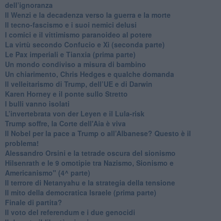
dell’ignoranza
Il Wenzi e la decadenza verso la guerra e la morte
​Il tecno-fascismo e i suoi nemici delusi
​I comici e il vittimismo paranoideo al potere
​La virtù secondo Confucio e Xi (seconda parte)
Le Pax imperiali e Tianxia (prima parte)
Un mondo condiviso a misura di bambino
​Un chiarimento, Chris Hedges e qualche domanda
Il velleitarismo di Trump, dell’UE e di Darwin
​Karen Horney e il ponte sullo Stretto
​I bulli vanno isolati
L’invertebrata von der Leyen e il Lula-risk
Trump soffre, la Corte dell'Aia è viva
​Il Nobel per la pace a Trump o all’Albanese? Questo è il
problema!
​Alessandro Orsini e la tetrade oscura del sionismo
​Hilsenrath e le 9 omotipie tra Nazismo, Sionismo e
Americanismo" (4^ parte)
​Il terrore di Netanyahu e la strategia della tensione
Il mito della democratica Israele (prima parte)
​Finale di partita?
​Il voto del referendum e i due genocidi