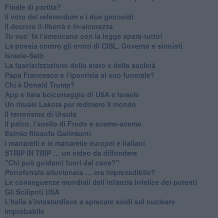
​Finale di partita?
​Il voto del referendum e i due genocidi
Il decreto il-libertà e in-sicurezza
Tu vuo’ fa l’americano con la legge spara-tutto!
La poesia contro gli orrori di CISL, Governo e sionisti
Israele-Salò
​La fascistizzazione dello stato e della società
Papa Francesco e l’ipocrisia al suo funerale?
​Chi è Donald Trump?
App e lista boicottaggio di USA e Israele
​Un rituale Lakota per redimere il mondo
Il terrorismo di Ursula
​Il palco, l’anello di Frodo e scemo-scemo
Esimio filosofo Galimberti
​I mattarelli e le mattarelle europei e italiani
​STRIP IN TRIP … un video da diffondere
"Chi può guidarci fuori dal caos?"
​Portoferraio alluvionata … era imprevedibile?
Le conseguenze mondiali dell’infanzia infelice dei potenti
​Gli Scilipoti USA
L’Italia s’intestardisce a sprecare soldi sul nucleare
improbabile