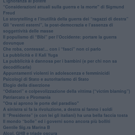
L’ignoranza al potere
​“Considerazioni attuali sulla guerra e la morte" di Sigmund
Freud
​Lo storytelling e l’inutilità della guerra dei “ragazzi di destra”
​Gli “eventi esterni”, la post-democrazia e l’assenza di
soggettività delle masse
​Il populismo di “Bibi” per l’Occidente: portare la guerra
dovunque
​Che roba, contessa!... con i “fasci” non ci parlo
La pubblicità e il Kali Yuga
​La pubblicità è dannosa per i bambini (e per chi non sa
decodificarla)
​Appuntamenti violenti in adolescenza e femminicidi
​Psicologi di Stato e autoritarismo di Stato
Elogio della diserzione
“Odiatori” e colpevolizzazione della vittima (“victim blaming”)
​Patriarcato e Piromania
"Ora si aprono le porte del paradiso"
​A sinistra si fa la rivoluzione, a destra si fanno i soldi
​Il “Presidente” (e con lei gli italiani) ha una bella faccia tosta
​Il mondo “bolle” ed i governi sono ancora più bolliti
​Gentile Sig.ra Marina B
​Alcol, GHB e triade oscura