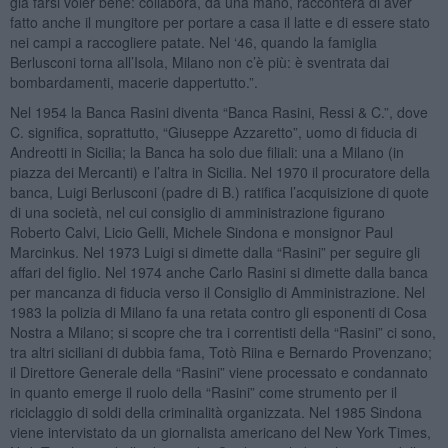
già farsi voler bene: collabora, dà una mano, racconterà di aver
fatto anche il mungitore per portare a casa il latte e di essere stato
nei campi a raccogliere patate. Nel ‘46, quando la famiglia
Berlusconi torna all’Isola, Milano non c’è più: è sventrata dai
bombardamenti, macerie dappertutto.”.
Nel 1954 la Banca Rasini diventa “Banca Rasini, Ressi & C.”, dove
C. significa, soprattutto, “Giuseppe Azzaretto”, uomo di fiducia di
Andreotti in Sicilia; la Banca ha solo due filiali: una a Milano (in
piazza dei Mercanti) e l’altra in Sicilia. Nel 1970 il procuratore della
banca, Luigi Berlusconi (padre di B.) ratifica l’acquisizione di quote
di una società, nel cui consiglio di amministrazione figurano
Roberto Calvi, Licio Gelli, Michele Sindona e monsignor Paul
Marcinkus. Nel 1973 Luigi si dimette dalla “Rasini” per seguire gli
affari del figlio. Nel 1974 anche Carlo Rasini si dimette dalla banca
per mancanza di fiducia verso il Consiglio di Amministrazione. Nel
1983 la polizia di Milano fa una retata contro gli esponenti di Cosa
Nostra a Milano; si scopre che tra i correntisti della “Rasini” ci sono,
tra altri siciliani di dubbia fama, Totò Riina e Bernardo Provenzano;
il Direttore Generale della “Rasini” viene processato e condannato
in quanto emerge il ruolo della “Rasini” come strumento per il
riciclaggio di soldi della criminalità organizzata. Nel 1985 Sindona
viene intervistato da un giornalista americano del New York Times,