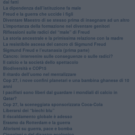
dai fatti
La dipendenza dall’istituzione fa male
​Freud e la guerra che uccide i figli
​Diventare Maestro di se stesso prima di insegnare ad un altro
L’importanza della formazione nel diventare genitori
Riflessioni sulle radici del “male” di Freud
​La storia ancestrale e la primissima relazione con la madre
​La resistibile ascesa del cancro di Sigmund Freud
Sigmund Freud e l’eutanasia (prima parte)
Cancro: intervenire sulle conseguenze o sulle radici?
​Il calcio e la società dello spettacolo
Biodiversità e COP15
​Il ritardo dell’uomo nel mentalizzare
​Cop 27, i nove confini planetari e una bambina ghanese di 10
anni
​I pacifisti sono liberi dal guardare i mondiali di calcio in
Qatar?
​Cop 27, la sceneggiata sponsorizzata Coca-Cola
​Liberarsi dei “biechi blu”
Il riscaldamento globale è adesso
​Erasmo da Rotterdam e la guerra
​Aforismi su guerra, pace e bomba
Cingolani o del disastro ecologico