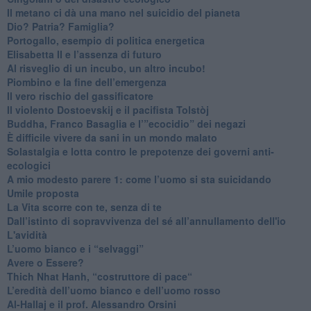
​Il metano ci dà una mano nel suicidio del pianeta
​Dio? Patria? Famiglia?
Portogallo, esempio di politica energetica
​Elisabetta II e l’assenza di futuro
Al risveglio di un incubo, un altro incubo!
​Piombino e la fine dell’emergenza
​Il vero rischio del gassificatore
​Il violento Dostoevskij e il pacifista Tolstòj
​Buddha, Franco Basaglia e l’”ecocidio” dei negazi
​È difficile vivere da sani in un mondo malato
Solastalgia e lotta contro le prepotenze dei governi anti-
ecologici
​A mio modesto parere 1: come l’uomo si sta suicidando
​Umile proposta
​La Vita scorre con te, senza di te
​Dall’istinto di sopravvivenza del sé all’annullamento dell'io
L'avidità
​L’uomo bianco e i “selvaggi”
​Avere o Essere?
​Thich Nhat Hanh, “costruttore di pace“
​L’eredità dell’uomo bianco e dell’uomo rosso
Al-Hallaj e il prof. Alessandro Orsini