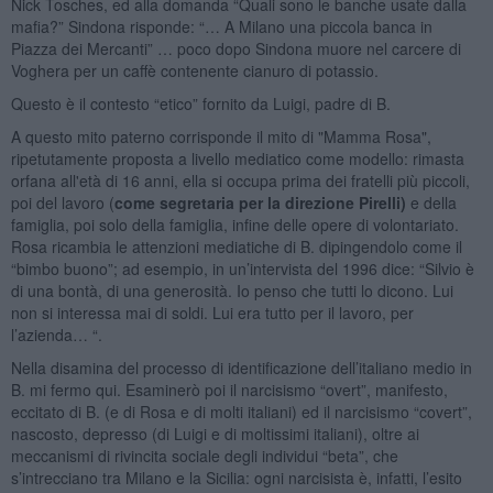
Nick Tosches, ed alla domanda “Quali sono le banche usate dalla
mafia?” Sindona risponde: “… A Milano una piccola banca in
Piazza dei Mercanti” … poco dopo Sindona muore nel carcere di
Voghera per un caffè contenente cianuro di potassio.
Questo è il contesto “etico” fornito da Luigi, padre di B.
A questo mito paterno corrisponde il mito di "Mamma Rosa",
ripetutamente proposta a livello mediatico come modello: rimasta
orfana all'età di 16 anni, ella si occupa prima dei fratelli più piccoli,
poi del lavoro (
come segretaria per la direzione Pirelli)
e della
famiglia, poi solo della famiglia, infine delle opere di volontariato.
Rosa ricambia le attenzioni mediatiche di B. dipingendolo come il
“bimbo buono”; ad esempio, in un’intervista del 1996 dice: “Silvio è
di una bontà, di una generosità. Io penso che tutti lo dicono. Lui
non si interessa mai di soldi. Lui era tutto per il lavoro, per
l’azienda… “.
Nella disamina del processo di identificazione dell’italiano medio in
B. mi fermo qui. Esaminerò poi il narcisismo “overt”, manifesto,
eccitato di B. (e di Rosa e di molti italiani) ed il narcisismo “covert”,
nascosto, depresso (di Luigi e di moltissimi italiani), oltre ai
meccanismi di rivincita sociale degli individui “beta”, che
s’intrecciano tra Milano e la Sicilia: ogni narcisista è, infatti, l’esito