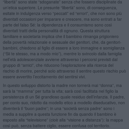
“libertà” sono state “sdoganate” senza che fossero disciplinate da
un’etica superiore. Le presunte “libertà” sono, di conseguenza,
esitate in indulgenza verso “peccati” ed “errori”, che non sono più
diventati occasioni per imparare e crescere, ma sono entrati a far
parte del falso Sé: la dipendenza e il consumismo sono così
diventati tratti della personalità di ognuno. Questa struttura
familiare e societaria implica che il bambino rimanga prigioniero
della povertà relazionale e sessuale dei genitori, che, da genitori-
bambini, chiedono al figlio di essere a loro immagine e somiglianza
(“Sii te stesso, ma a modo mio”), mentre lo svincolo dalla famiglia
nell’età adolescenziale avviene attraverso i percorsi previsti dal
gruppo di “amici”, che riducono l’esplorazione alla ricerca del
rischio di morire, perché solo attraverso il sentire questo rischio può
essere avvertito l’eccitamento del sentirsi vivi.
In questo sviluppo distorto la madre non tornerà mai “donna”, ma
sarà la “mamma” per tutta la vita; sarà così facilitata nel figlio la
persistenza di un Sé grandioso quale residuo dell’infanzia. Il padre,
per conto suo, ridotto da modello etico a modello diseducativo, non
diventerà il “buon padre”; in una “società senza padre” sono i
media a supplire a questa funzione fin da quando il bambino è
esposto alla “televisione” (cioè alla “visione a distanza”): la mappa
così può, senza battere ciglio, essere confusa col territorio.