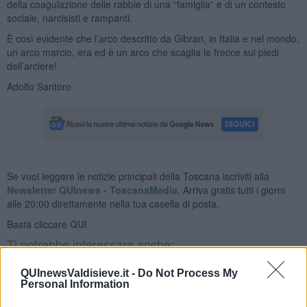
della coagulazione delle rabbie di una “famiglia” e di un contesto
sociale, narcisisti e rampanti.
È così evidente che l’arco descritto da Gibran, in Italia e nel mondo,
un arco marcio, era ed è un arco che scaglia le frecce sui piedi
dell’arciere!
Adolfo Santoro
Se vuoi leggere le notizie principali della Toscana iscriviti alla
Newsletter QUInews - ToscanaMedia.
Arriva gratis tutti i giorni
alle 20:00 direttamente nella tua casella di posta.
Basta cliccare
QUI
Ti potrebbe interessare anche:
Articoli dal Blog “Disincantato” di Adolfo Santoro
QUInewsValdisieve.it -
Do Not Process My
Personal Information
​Linee guida per organizzare il civismo della complessità
​Il ripristino della natura secondo la legge e l’impegno dei