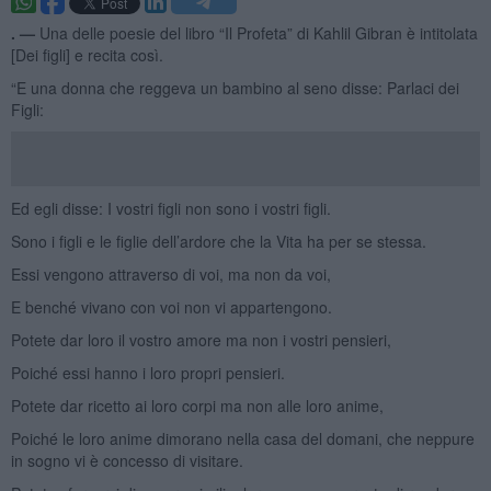
. —
Una delle poesie del libro “Il Profeta” di Kahlil Gibran è intitolata
[Dei figli] e recita così.
“E una donna che reggeva un bambino al seno disse: Parlaci dei
Figli:
Ed egli disse: I vostri figli non sono i vostri figli.
Sono i figli e le figlie dell’ardore che la Vita ha per se stessa.
Essi vengono attraverso di voi, ma non da voi,
E benché vivano con voi non vi appartengono.
Potete dar loro il vostro amore ma non i vostri pensieri,
Poiché essi hanno i loro propri pensieri.
Potete dar ricetto ai loro corpi ma non alle loro anime,
Poiché le loro anime dimorano nella casa del domani, che neppure
in sogno vi è concesso di visitare.