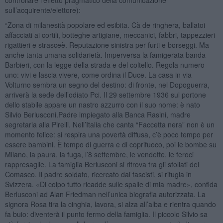
sull’acquirente/elettore):
“Zona di milanesità popolare ed esibita. Cà de ringhera, ballatoi
affacciati ai cortili, botteghe artigiane, meccanici, fabbri, tappezzieri
rigattieri e strasceè. Reputazione sinistra per furti e borseggi. Ma
anche tanta umana solidarietà. Imperversa la famigerata banda
Barbieri, con la legge della strada e del coltello. Regola numero
uno: vivi e lascia vivere, come ordina il Duce. La casa in via
Volturno sembra un segno del destino: di fronte, nel Dopoguerra,
arriverà la sede dell’odiato Pci. Il 29 settembre 1936 sul portone
dello stabile appare un nastro azzurro con il suo nome: è nato
Silvio Berlusconi.Padre impiegato alla Banca Rasini, madre
segretaria alla Pirelli. Nell’Italia che canta “Faccetta nera” non è un
momento felice: si respira una povertà diffusa, c’è poco tempo per
essere bambini. È tempo di guerra e di coprifuoco, poi le bombe su
Milano, la paura, la fuga, l’8 settembre, le vendette, le feroci
rappresaglie. La famiglia Berlusconi si ritrova tra gli sfollati del
Comasco. Il padre soldato, ricercato dai fascisti, si rifugia in
Svizzera. «Di colpo tutto ricadde sulle spalle di mia madre», confida
Berlusconi ad Alan Friedman nell’unica biografia autorizzata. La
signora Rosa tira la cinghia, lavora, si alza all’alba e rientra quando
fa buio: diventerà il punto fermo della famiglia. Il piccolo Silvio sa