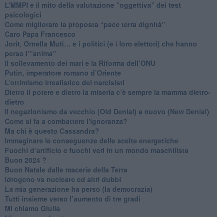
​L’MMPI e il mito della valutazione “oggettiva” dei test
psicologici
Come migliorare la proposta “pace terra dignità”
Caro Papa Francesco
​Jorit, Ornella Muti… e i politici (e i loro elettori) che hanno
perso l’”anima”
​Il sollevamento dei mari e la Riforma dell’ONU
Putin, imperatore romano d’Oriente
​L’ottimismo irrealistico dei narcisisti
​Dietro il potere e dietro la miseria c’è sempre la mamma dietro-
dietro
Il negazionismo da vecchio (Old Denial) a nuovo (New Denial)
Come si fa a combattere l'ignoranza?
Ma chi è questo Cassandra?
Immaginare le conseguenze delle scelte energetiche
​Fuochi d’artificio e fuochi veri in un mondo maschilista
Buon 2024 ?
​Buon Natale dalle macerie della Terra
​Idrogeno vs nucleare ed altri dubbi
​La mia generazione ha perso (la democrazia)
​Tutti insieme verso l’aumento di tre gradi
Mi chiamo Giulia