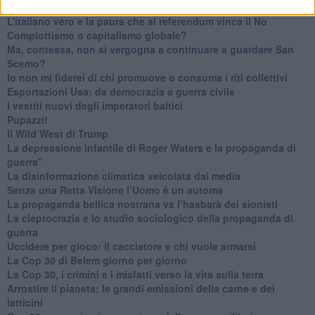
Donald e Bibi confinati nell’isola di St James?
L’italiano vero e la paura che al referendum vinca il No
​Complottismo o capitalismo globale?
​Ma, contessa, non si vergogna a continuare a guardare San
Scemo?
​Io non mi fiderei di chi promuove o consuma i riti collettivi
Esportazioni Usa: da democrazia a guerra civile
​I vestiti nuovi degli imperatori baltici
​Pupazzi!
​Il Wild West di Trump
​La depressione infantile di Roger Waters e la propaganda di
guerra"
​La disinformazione climatica veicolata dai media
Senza una Retta Visione l’Uomo è un automa
​La propaganda bellica nostrana vs l’hasbarà dei sionisti
​La cleptocrazia e lo studio sociologico della propaganda di
guerra
​Uccidere per gioco: il cacciatore e chi vuole armarsi
​La Cop 30 di Belem giorno per giorno
La Cop 30, i crimini e i misfatti verso la vita sulla terra
Arrostire il pianeta: le grandi emissioni della carne e dei
latticini