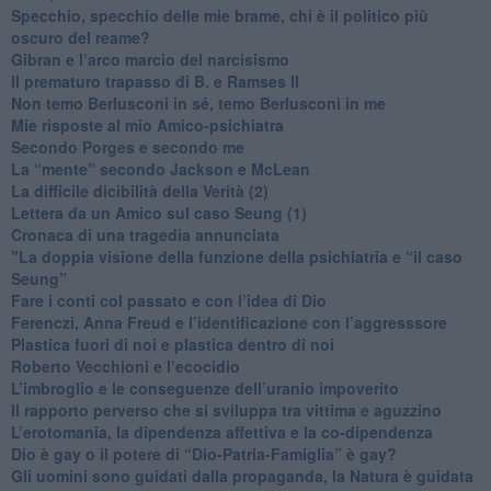
​Specchio, specchio delle mie brame, chi è il politico più
oscuro del reame?
​Gibran e l’arco marcio del narcisismo
​Il prematuro trapasso di B. e Ramses II
​Non temo Berlusconi in sé, temo Berlusconi in me
​Mie risposte al mio Amico-psichiatra
​Secondo Porges e secondo me
​La “mente” secondo Jackson e McLean
La difficile dicibilità della Verità (2)
​Lettera da un Amico sul caso Seung (1)
​Cronaca di una tragedia annunciata
"​La doppia visione della funzione della psichiatria e “il caso
Seung”
​Fare i conti col passato e con l’idea di Dio
​Ferenczi, Anna Freud e l’identificazione con l’aggresssore
Plastica fuori di noi e plastica dentro di noi
​Roberto Vecchioni e l’ecocidio
​L’imbroglio e le conseguenze dell’uranio impoverito
​Il rapporto perverso che si sviluppa tra vittima e aguzzino
L’erotomania, la dipendenza affettiva e la co-dipendenza
​Dio è gay o il potere di “Dio-Patria-Famiglia” è gay?
​Gli uomini sono guidati dalla propaganda, la Natura è guidata