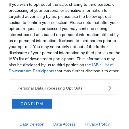
If you wish to opt-out of the sale, sharing to third parties, or
Cittadini
processing of your personal or sensitive information for
Il nesso tra cambiamenti climatici e salute umana
Tutti morimmo a stento (3)
targeted advertising by us, please use the below opt-out
Tutti morimmo a stento (2)
section to confirm your selection. Please note that after your
​Tutti morimmo a stento (1)
opt-out request is processed you may continue seeing
IL CORRIDOIO BLU il resoconto del convegno
interest-based ads based on personal information utilized by
Un manuale essenziale per seguire il CORRIDOIO BLU
us or personal information disclosed to third parties prior to
Il corridoio blu
your opt-out. You may separately opt-out of the further
​Il cronoprogramma ottimale verso il full electric sui traghetti
disclosure of your personal information by third parties on the
​I costi dell’adeguamento al cold ironing
IAB’s list of downstream participants. This information may
Alcune domande da esordiente agli esperti che decidono le
also be disclosed by us to third parties on the
IAB’s List of
sorti dell’Elba
Downstream Participants
that may further disclose it to other
Verso il full electric a gestione pubblica dei traghetti​
third parties.
​La Scienza dei Cittadini e i Cittadini per l’Aria
Trump e le sue guerre contro i deboli e contro la terra
Personal Data Processing Opt Outs
​Le furbate elettorali della Meloni e la testardaggine
dell’opposizione
​Date loro l’Oscar al posto del Nobel per la Pace
CONFIRM
L'umanizzazione dell'economia e della politica
​Dopo il diluvio dei NO: un patto intergenerazionale
​Un grandioso NO ai falchi teocratici e ai loro vassalli
Data Deletion
Data Access
Privacy Policy
La religione è la cocaina dei potenti