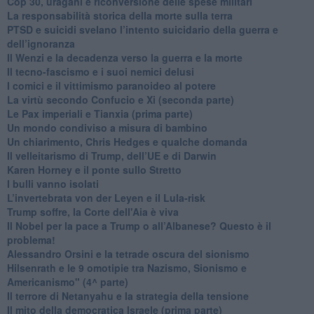
​Cop 30, uragani e riconversione delle spese militari
La responsabilità storica della morte sulla terra
PTSD e suicidi svelano l’intento suicidario della guerra e
dell’ignoranza
Il Wenzi e la decadenza verso la guerra e la morte
​Il tecno-fascismo e i suoi nemici delusi
​I comici e il vittimismo paranoideo al potere
​La virtù secondo Confucio e Xi (seconda parte)
Le Pax imperiali e Tianxia (prima parte)
Un mondo condiviso a misura di bambino
​Un chiarimento, Chris Hedges e qualche domanda
Il velleitarismo di Trump, dell’UE e di Darwin
​Karen Horney e il ponte sullo Stretto
​I bulli vanno isolati
L’invertebrata von der Leyen e il Lula-risk
Trump soffre, la Corte dell'Aia è viva
​Il Nobel per la pace a Trump o all’Albanese? Questo è il
problema!
​Alessandro Orsini e la tetrade oscura del sionismo
​Hilsenrath e le 9 omotipie tra Nazismo, Sionismo e
Americanismo" (4^ parte)
​Il terrore di Netanyahu e la strategia della tensione
Il mito della democratica Israele (prima parte)