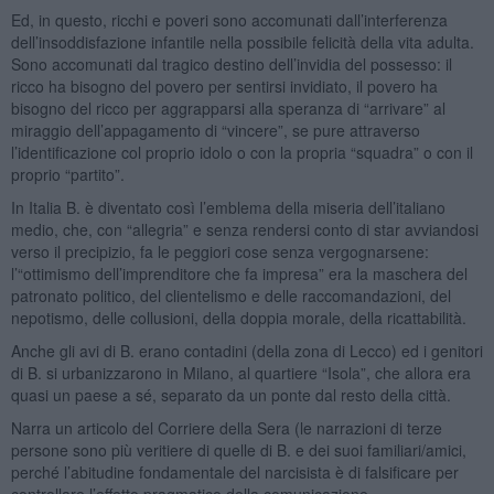
Ed, in questo, ricchi e poveri sono accomunati dall’interferenza
dell’insoddisfazione infantile nella possibile felicità della vita adulta.
Sono accomunati dal tragico destino dell’invidia del possesso: il
ricco ha bisogno del povero per sentirsi invidiato, il povero ha
bisogno del ricco per aggrapparsi alla speranza di “arrivare” al
miraggio dell’appagamento di “vincere”, se pure attraverso
l’identificazione col proprio idolo o con la propria “squadra” o con il
proprio “partito”.
In Italia B. è diventato così l’emblema della miseria dell’italiano
medio, che, con “allegria” e senza rendersi conto di star avviandosi
verso il precipizio, fa le peggiori cose senza vergognarsene:
l’“ottimismo dell’imprenditore che fa impresa” era la maschera del
patronato politico, del clientelismo e delle raccomandazioni, del
nepotismo, delle collusioni, della doppia morale, della ricattabilità.
Anche gli avi di B. erano contadini (della zona di Lecco) ed i genitori
di B. si urbanizzarono in Milano, al quartiere “Isola”, che allora era
quasi un paese a sé, separato da un ponte dal resto della città.
Narra un articolo del Corriere della Sera (le narrazioni di terze
persone sono più veritiere di quelle di B. e dei suoi familiari/amici,
perché l’abitudine fondamentale del narcisista è di falsificare per
controllare l’effetto pragmatico della comunicazione