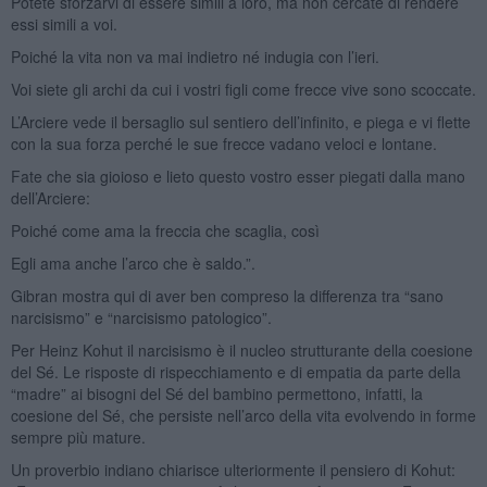
Potete sforzarvi di essere simili a loro, ma non cercate di rendere
essi simili a voi.
Poiché la vita non va mai indietro né indugia con l’ieri.
Voi siete gli archi da cui i vostri figli come frecce vive sono scoccate.
L’Arciere vede il bersaglio sul sentiero dell’infinito, e piega e vi flette
con la sua forza perché le sue frecce vadano veloci e lontane.
Fate che sia gioioso e lieto questo vostro esser piegati dalla mano
dell’Arciere:
Poiché come ama la freccia che scaglia, così
Egli ama anche l’arco che è saldo.”.
Gibran mostra qui di aver ben compreso la differenza tra “sano
narcisismo” e “narcisismo patologico”.
Per Heinz Kohut il narcisismo è il nucleo strutturante della coesione
del Sé. Le risposte di rispecchiamento e di empatia da parte della
“madre” ai bisogni del Sé del bambino permettono, infatti, la
coesione del Sé, che persiste nell’arco della vita evolvendo in forme
sempre più mature.
Un proverbio indiano chiarisce ulteriormente il pensiero di Kohut: