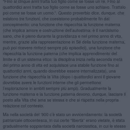
“Fino ai cinque anni tratta tuo figlio come se fosse un re. Fino ai
quattordici anni tratta tuo figlio come se fosse uno schiavo. Trattalo
poi come se fosse un uomo.”. Questo proverbio dice, dunque, che
esistono tre funzioni, che coesistono probabilmente fin dal
concepimento: una funzione che rispecchia la funzione materna
(che implica amore e costruzione dell’autostima: è il narcisismo
sano, che è pieno durante la gravidanza e nel primo anno di vita,
mentre, grazie alla rappresentazione in Sé della funzione materna,
può poi ricevere rinforzi sempre più episodici), una funzione che
rispecchia la funzione paterna (che implica apprendimento del
limite e di un sistema etico: la disciplina inizia nella seconda metà
del primo anno di vita ed acquisisce una stabile funzione fino ai
quattordici anni, quando dovrebbe essere internalizzata), una
funzione che rispecchia la Vita (dopo i quattordici anni il giovane
dovrebbe avere le funzioni interne che gli permettono
l’esplorazione in ambiti sempre più ampi). Gradualmente la
funzione materna e la funzione paterna devono, dunque, lasciare il
posto alla Vita che ama se stessa e che si rispetta nella propria
relazione col contesto.
Ma nella società del ‘900 c’è stato un avvicendamento: la società
patriarcale ottocentesca, in cui certe “libertà” erano vietate, è stata
gradualmente soppiantata dalla società narcisistica, in cui le stesse