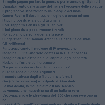
È meglio pagare per fare la guerra o per inventare gli Spinrel?
​L’innalzamento delle acque del mare e l’erosione delle spiagge
​Il progressivo innalzamento delle acque del mare
​Gunter Pauli e il desalinizzare meglio e a costo minore
I tipping points e la stupidità umana
​Il 58° rapporto Censis e gli italiani veri
​Il bel gioco dura poco, marcondirondà
Noi abbiamo perso la guerra e la pace
Suggerimenti per Hannah Arendt e La banalità del male
​Gli indifferenti
Parte zoppicando il nucleare di IV generazione
​Indagine … l’italiano vero confessa la sua innocenza
Indagine su un cittadino al di sopra di ogni sospetto
Notizie tra l'orrore ed il grottesco
"La protervia dei ricchi e dei loro servitori"
S’i fossi foco di Cecco Angiolieri
​Il mondo salvato dagli elfi e dai mutaforma?
Gru (Cattivissimo me) e lo Spirito di Goebbels
​La mal-destra, la mal-sinistra e il mal-tecnico
​La venerazione masochistica di un italiano vero
​L’eco-nazismo e le idee-forma dell’800 che sopravvivono in
noi
​Le radici “culturali” dell’ecofascismo, Nordio e Kamala Harris