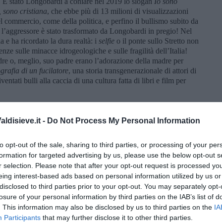
!
È stato Longobardi a coniare nel 2019 lo slogan
Io sono
 sono cristiana
, che ebbe più di 13 milioni di visualizzazioni
l commercio, come della politica, e perfino il bullismo subito da
n l’aggressore è stato trasformato da Longobardi in pregio! Nel
a e ha ricordato la dura realtà: i
selfie
o il ponte sullo Stretto non
ze sulle minacce idrogeologiche e sulle fragilità dell’Italia!
re o, meglio, suo padre erano l’adorazione della madre per
grafia di un fucilatore
, una storia transgenerazionale di attori di
entati bulli alla caccia di una cultura fatta di libri e film per
mio come attore non protagonista - da Zelensky, alla NATO e ai
vietare agli aerei in guerra di sorvolare lo spazio aereo
ldisieve.it -
Do Not Process My Personal Information
trage sionista in Libano:
Inaccettabile disprezzo per la vita
zia, più o meno nascosta, di bullizzato diventato bullo.
to opt-out of the sale, sharing to third parties, or processing of your per
a, la falsità dello spettacolo è presente anche nei mezzibusti
formation for targeted advertising by us, please use the below opt-out s
 esempio, Enrico Mentana, che si entusiasma nel dire che
Tutti gli
r selection. Please note that after your opt-out request is processed y
liani stanno guardando Artemis 2 attorno alla Luna
…
eing interest-based ads based on personal information utilized by us or
 televisiva dello sbarco sulla Luna del 2028. Caro Mentana,
disclosed to third parties prior to your opt-out. You may separately opt-
na durante il periodo della Guerra Fredda fu motivata dal
losure of your personal information by third parties on the IAB’s list of
ione dei missili balistici intercontinentali ereditati dai nazisti) e
. This information may also be disclosed by us to third parties on the
IA
on sai che i
progressi della scienza spaziale
fanno parte del
Participants
that may further disclose it to other third parties.
imento alla Elon Musk che cerca di esorcizzare la propria