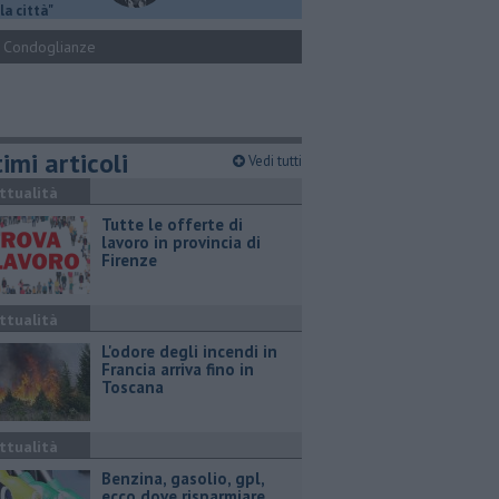
la città"
Condoglianze
imi articoli
Vedi tutti
ttualità
​Tutte le offerte di
lavoro in provincia di
Firenze
ttualità
L'odore degli incendi in
Francia arriva fino in
Toscana
ttualità
​Benzina, gasolio, gpl,
ecco dove risparmiare