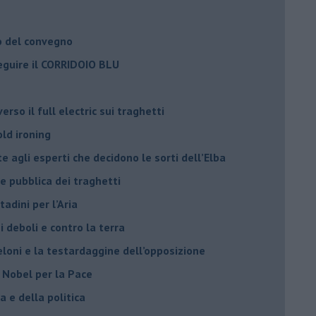
o del convegno
eguire il CORRIDOIO BLU
rso il full electric sui traghetti
old ironing
agli esperti che decidono le sorti dell’Elba
ne pubblica dei traghetti​
tadini per l’Aria
 deboli e contro la terra
eloni e la testardaggine dell’opposizione
l Nobel per la Pace
 e della politica