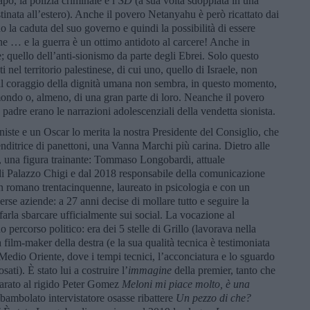
o, la polizia criminale e l’
SD
(a sua volta sdoppiata in una
stinata all’estero). Anche il povero Netanyahu è però ricattato dai
no la caduta del suo governo e quindi la possibilità di essere
one … e la guerra è un ottimo antidoto al carcere! Anche in
e; quello dell’anti-sionismo da parte degli Ebrei. Solo questo
i nel territorio palestinese, di cui uno, quello di Israele, non
a il coraggio della dignità umana non sembra, in questo momento,
l mondo o, almeno, di una gran parte di loro. Neanche il povero
adre erano le narrazioni adolescenziali della vendetta sionista.
oniste e un Oscar lo merita la nostra Presidente del Consiglio, che
enditrice di panettoni, una Vanna Marchi più carina. Dietro alle
ti, una figura trainante: Tommaso Longobardi, attuale
di Palazzo Chigi e dal 2018 responsabile della comunicazione
un romano trentacinquenne, laureato in psicologia e con un
verse aziende: a 27 anni decise di mollare tutto e seguire la
 farla sbarcare ufficialmente sui social. La vocazione al
percorso politico: era dei 5 stelle di Grillo (lavorava nella
 film-maker della destra (e la sua qualità tecnica è testimoniata
 Medio Oriente, dove i tempi tecnici, l’acconciatura e lo sguardo
ti). È stato lui a costruire l’
immagine
della premier, tanto che
iarato al rigido Peter Gomez
Meloni mi piace molto, è una
mbambolato intervistatore osasse ribattere
Un pezzo di che?