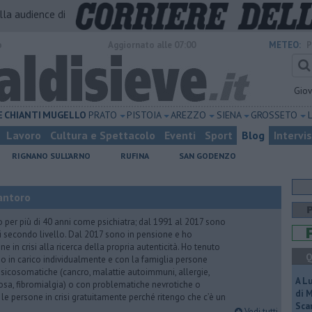
alla audience di
o
Aggiornato alle 07:00
METEO:
P
Gio
E
CHIANTI
MUGELLO
PRATO
PISTOIA
AREZZO
SIENA
GROSSETO
Lavoro
Cultura e Spettacolo
Eventi
Sport
Blog
Intervi
RIGNANO SULL'ARNO
RUFINA
SAN GODENZO
antoro
o per più di 40 anni come psichiatra; dal 1991 al 2017 sono
di secondo livello. Dal 2017 sono in pensione e ho
e in crisi alla ricerca della propria autenticità. Ho tenuto
Q
o in carico individualmente e con la famiglia persone
icosomatiche (cancro, malattie autoimmuni, allergie,
A L
iosa, fibromialgia) o con problematiche nevrotiche o
di 
 le persone in crisi gratuitamente perché ritengo che c’è un
Scar
Vedi tutti