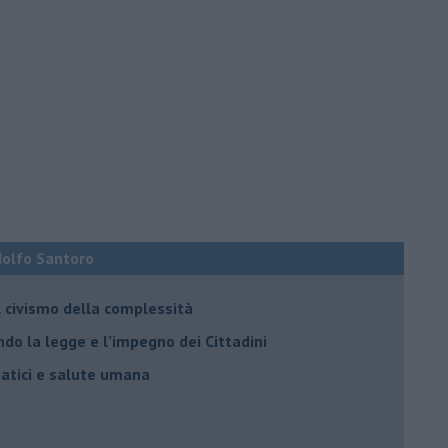
Adolfo Santoro
il civismo della complessità
ondo la legge e l’impegno dei Cittadini
matici e salute umana