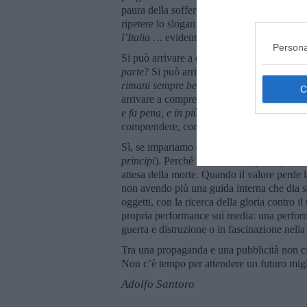
paura della sofferenza, dell’invecchiamento
ripetere lo slogan della canzoncina della pu
l’Italia …
evidentemente c’è un’altra Italia,
Persona
Si può arrivare a comprendere che costor
parte
? Si può arrivare a comprendere che 
rimani sempre bene in vista, e non guardarl
arrivare a comprendere che costoro, come 
e fa pena, e in più c’’è la scena del killer 
comprendere, come cantava J Ax, che
la v
Sì, se impariamo a distinguere tra ciò che 
principi
). Perché i valori senza principi s
attesa della morte. Quando il valore perde la
non avendo più una guida interna che dia sen
oggetti, con la ricerca della gloria contro il
propria performance sui media: una performan
guerra e distruzione o in fascinazione nella 
Tra una propaganda e una pubblicità non c
Non c’è tempo per attendere un futuro migl
Adolfo Santoro