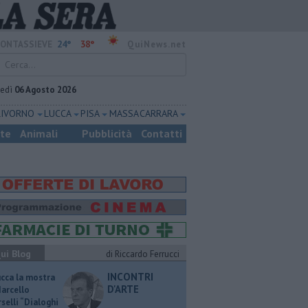
24°
38°
ONTASSIEVE
QuiNews.net
vedì
06 Agosto 2026
LIVORNO
LUCCA
PISA
MASSA CARRARA
ste
Animali
Pubblicità
Contatti
ui Blog
di Riccardo Ferrucci
INCONTRI
ucca la mostra
D'ARTE
Marcello
selli “Dialoghi