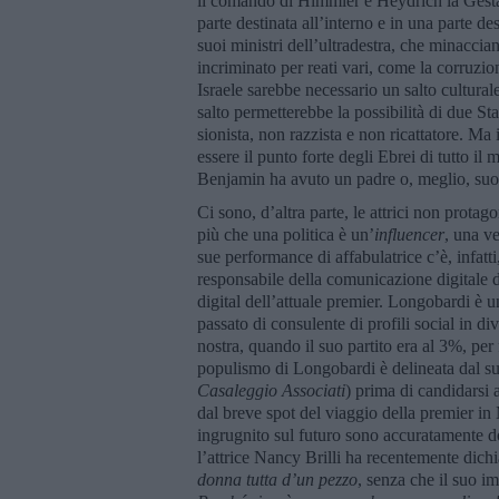
il comando di Himmler e Heydrich la Gestap
parte destinata all’interno e in una parte de
suoi ministri dell’ultradestra, che minaccia
incriminato per reati vari, come la corruzi
Israele sarebbe necessario un salto cultural
salto permetterebbe la possibilità di due Stat
sionista, non razzista e non ricattatore. M
essere il punto forte degli Ebrei di tutto i
Benjamin ha avuto un padre o, meglio, suo p
Ci sono, d’altra parte, le attrici non protag
più che una politica è un’
influencer
, una v
sue performance di affabulatrice c’è, infat
responsabile della comunicazione digitale 
digital dell’attuale premier. Longobardi è 
passato di consulente di profili social in di
nostra, quando il suo partito era al 3%, per
populismo di Longobardi è delineata dal suo 
Casaleggio Associati
) prima di candidarsi a
dal breve spot del viaggio della premier in
ingrugnito sul futuro sono accuratamente dosa
l’attrice Nancy Brilli ha recentemente dich
donna tutta d’un pezzo
, senza che il suo i