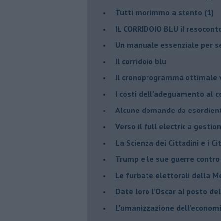
​Tutti morimmo a stento (1)
IL CORRIDOIO BLU il resocont
Un manuale essenziale per s
Il corridoio blu
​Il cronoprogramma ottimale ve
​I costi dell’adeguamento al c
Alcune domande da esordiente 
Verso il full electric a gestio
​La Scienza dei Cittadini e i Cit
Trump e le sue guerre contro i
​Le furbate elettorali della M
​Date loro l’Oscar al posto de
L'umanizzazione dell'economia