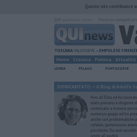
Questo sito contribuisce 
QUI
quotidiano online.
Percorso semplificat
TOSCANA
VALDISIEVE
EMPOLESE
FIRENZ
Home
Cronaca
Politica
Attualità
LONDA
PELAGO
PONTASSIEVE
DISINCANTATO — il Blog di Adolfo S
Vivo all’Elba ed ho lavorat
stato primario e dirigente 
continuato a ricevere person
numerosi gruppi ed ho pres
anche con problematiche ps
cefalee, ipertensione arter
psicotiche. Da anni ascolto
limite all’avidità.