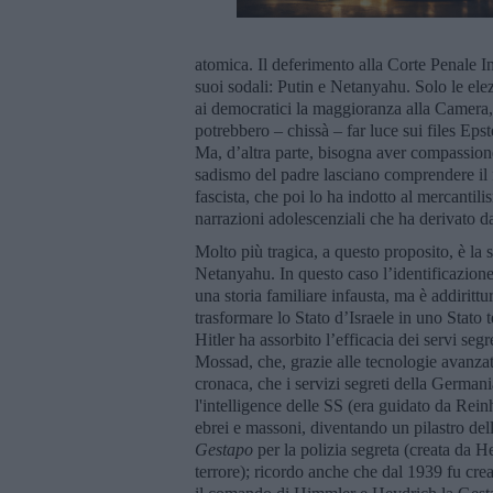
atomica. Il deferimento alla Corte Penale
suoi sodali: Putin e Netanyahu. Solo le e
ai democratici la maggioranza alla Camera
potrebbero – chissà – far luce sui files Epste
Ma, d’altra parte, bisogna aver compassione d
sadismo del padre lasciano comprendere il fa
fascista, che poi lo ha indotto al mercanti
narrazioni adolescenziali che ha derivato da
Molto più tragica, a questo proposito, è la
Netanyahu. In questo caso l’identificazione
una storia familiare infausta, ma è addiritt
trasformare lo Stato d’Israele in uno Stato t
Hitler ha assorbito l’efficacia dei servi segr
Mossad, che, grazie alle tecnologie avanza
cronaca, che i servizi segreti della Germani
l'intelligence delle SS (era guidato da Rein
ebrei e massoni, diventando un pilastro dell
Gestapo
per la polizia segreta (creata da H
terrore); ricordo anche che dal 1939 fu crea