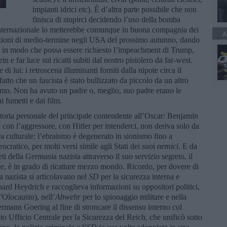
impianti idrici etc). È d’altra parte possibile che non
finisca di stupirci decidendo l’uso della bomba
 Internazionale lo metterebbe comunque in buona compagnia dei
A
lezioni di medio-termine negli USA del prossimo autunno, dando
, in modo che possa essere richiesto l’impeachment di Trump,
in e far luce sui ricatti subiti dal nostro pistolero da far-west.
i lui: i retroscena illuminanti forniti dalla nipote circa il
tto che un fascista è stato bullizzato da piccolo da un altro
lismo. Non ha avuto un padre o, meglio, suo padre erano le
i fumetti e dai film.
 storia personale del principale contendente all’Oscar: Benjamin
 con l’aggressore, con Hitler per intenderci, non deriva solo da
ura culturale: l’ebraismo è degenerato in sionismo fino a
eocratico, per molti versi simile agli Stati dei suoi
nemici
. E da
eti della Germania nazista attraverso il suo servizio segreto, il
te, è in grado di ricattare mezzo mondo. Ricordo, per dovere di
a nazista si articolavano nel
SD
per la sicurezza interna e
hard Heydrich e raccoglieva informazioni su oppositori politici,
'Olocausto), nell’
Abwehr
per lo spionaggio militare e nella
ermann Goering al fine di stroncare il dissenso interno col
to Ufficio Centrale per la Sicurezza del Reich, che unificò sotto