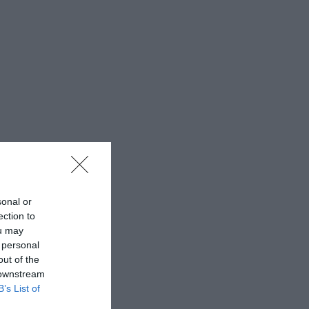
sonal or
ection to
ou may
 personal
out of the
 downstream
B’s List of