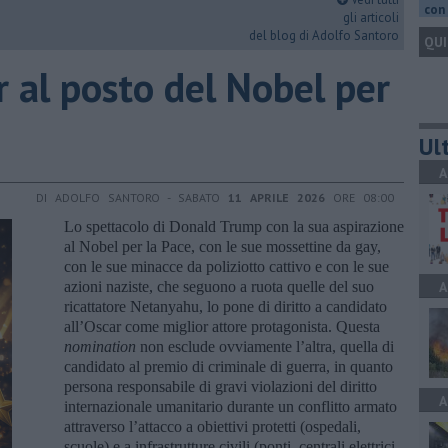
con 
gli articoli
del blog di Adolfo Santoro
QUI
ar al posto del Nobel per
Ult
A
DI ADOLFO SANTORO - SABATO
11 APRILE 2026
ORE 08:00
Lo spettacolo di Donald Trump con la sua aspirazione
al Nobel per la Pace, con le sue mossettine da gay,
con le sue minacce da poliziotto cattivo e con le sue
azioni naziste, che seguono a ruota quelle del suo
A
ricattatore Netanyahu, lo pone di diritto a candidato
all’Oscar come miglior attore protagonista. Questa
nomination
non esclude ovviamente l’altra, quella di
candidato al premio di criminale di guerra, in quanto
persona responsabile di gravi violazioni del diritto
A
internazionale umanitario durante un conflitto armato
attraverso l’attacco a obiettivi protetti (ospedali,
scuole) e a infrastrutture civili (ponti, centrali elettrici,