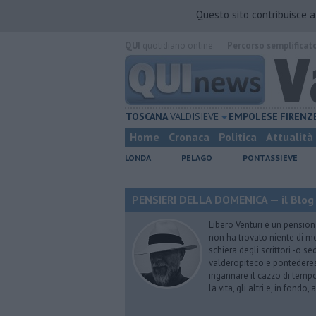
Questo sito contribuisce 
QUI
quotidiano online.
Percorso semplificat
TOSCANA
VALDISIEVE
EMPOLESE
FIRENZ
Home
Cronaca
Politica
Attualità
LONDA
PELAGO
PONTASSIEVE
PENSIERI DELLA DOMENICA — il Blog 
Libero Venturi è un pension
non ha trovato niente di meg
schiera degli scrittori -o se
valderopiteco e pontederes
ingannare il cazzo di temp
la vita, gli altri e, in fondo