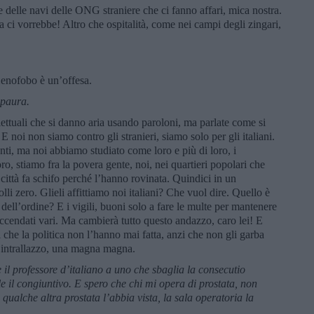
i e delle navi delle ONG straniere che ci fanno affari, mica nostra.
a ci vorrebbe! Altro che ospitalità, come nei campi degli zingari,
enofobo è un’offesa.
 paura.
lettuali che si danno aria usando paroloni, ma parlate come si
E noi non siamo contro gli stranieri, siamo solo per gli italiani.
ti, ma noi abbiamo studiato come loro e più di loro, i
o, stiamo fra la povera gente, noi, nei quartieri popolari che
 città fa schifo perché l’hanno rovinata. Quindici in un
lli zero. Glieli affittiamo noi italiani? Che vuol dire. Quello è
e dell’ordine? E i vigili, buoni solo a fare le multe per mantenere
ccendati vari. Ma cambierà tutto questo andazzo, caro lei! E
lli che la politica non l’hanno mai fatta, anzi che non gli garba
n intrallazzo, una magna magna.
il professore d’italiano a uno che sbaglia la consecutio
le il congiuntivo.
E spero che chi mi opera di prostata, non
qualche altra prostata l’abbia vista, la sala operatoria la