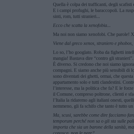
Quella è colpa dei trafficanti, degli scafist
E i campi profughi, le baraccopoli. La rusp
sinti, rom, tutti stranieri...
Ecco che scatta la xenofobia...
Ma noi non siamo xenofobi. Che parole! X
Viene dal greco xenos, straniero e phobos,
Lo so, l’ho googlato. Roba da fighetti intel
mangia! Bastava dire “contro gli stranieri”. 
È diverso. Si credono che noi siamo ignoran
compagni. E siamo anche più sensibili di lor
sono diventati dei ghetti, ormai, che questa
appartamento solo e tutti clandestini. Contro
l’interesse, ma la politica che fa? E le forz
il Comune, compreso poltrone, clienti e sfa
l’Italia la ridaremo agli italiani onesti, que
nemmeno, gli fa schifo che tanto è tutto u
Ma, scusi, sarebbe come dire facciamo fare 
temporum perch
é
non sa o gli sta sulle pal
importa che sia un barone della sanità, ma 
conosca, non le pare?