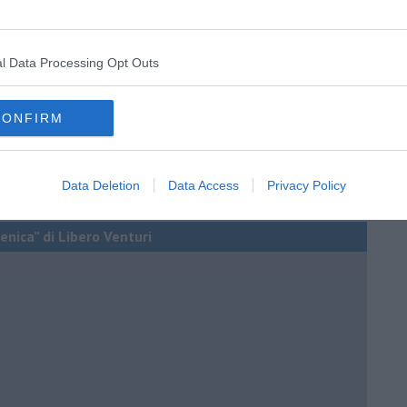
l Data Processing Opt Outs
CONFIRM
Data Deletion
Data Access
Privacy Policy
enica” di Libero Venturi