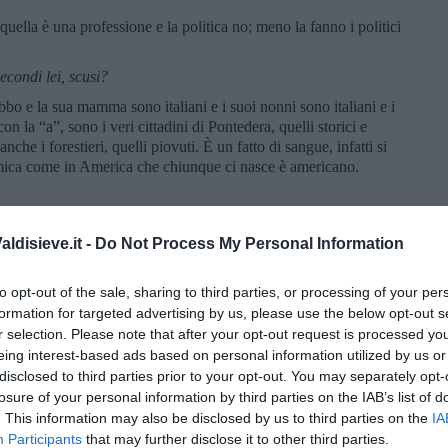
quella è una professione e la politica no; meno la fanno i politici
secondi lei,
scusi?
o e la sua mamma sono italiani e i suoi nonni sono italiani e i
 la “a”, sono i veri cittadini di Pontedera, quelli storici e
anche i forestieri, quelli piovuti. È un fatto di sangue, infatti si
ica come in America che chiunque ci nasce è americano.
più che un fatto di sangue, che poi il sangue è uguale, come lo
nesistente. Ma secondo lei è giusto che i bambini di genitori
ldisieve.it -
Do Not Process My Personal Information
no italiani, ma lo diventino a 18 anni e solo su richiesta? Lo vede
milate e riproducete un concetto razzista.
to opt-out of the sale, sharing to third parties, or processing of your per
la in politica e, se insiste, la querelo. Non siamo noi che siamo
formation for targeted advertising by us, please use the below opt-out s
ttuta.
r selection. Please note that after your opt-out request is processed y
eing interest-based ads based on personal information utilized by us or
 vi seppellirà. Buona domenica e buona fortuna.
disclosed to third parties prior to your opt-out. You may separately opt-
losure of your personal information by third parties on the IAB’s list of
. This information may also be disclosed by us to third parties on the
IA
Participants
that may further disclose it to other third parties.