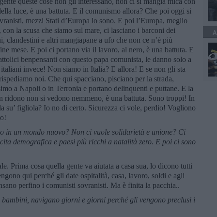
a gente queste cose non gli interessano, non ci si mangia mica con
della luce, è una battuta. E il comunismo allora? Che poi oggi si
ovranisti, mezzi Stati d’Europa lo sono. E poi l’Europa, meglio
e, con la scusa che siamo sul mare, ci lasciano i barconi dei
A
i, clandestini e altri mangiapane a ufo che non ce n’è più
ine mese. E poi ci portano via il lavoro, al nero, è una battuta. E
i cattolici benpensanti con questo papa comunista, le danno solo a
li italiani invece! Non siamo in Italia? E allora! E se non gli sta
 rispediamo noi. Che qui spacciano, pisciano per la strada,
mo a Napoli o in Terronia e portano delinquenti e puttane. E la
non ridono non si vedono nemmeno, è una battuta. Sono troppi! In
a su’ figliola? Io no di certo. Sicurezza ci vole, perdio! Vogliono
ro!
no in un mondo nuovo? Non ci vuole solidariet
à
e unione? Ci
ita demografica e paesi più ricchi a natalit
à
zero. E poi ci sono
.
e. Prima cosa quella gente va aiutata a casa sua, lo dicono tutti
ono qui perché gli date ospitalità, casa, lavoro, soldi e agli
nsano perfino i comunisti sovranisti. Ma è finita la pacchia..
bambini, navigano giorni e giorni perch
é
gli vengono preclusi i