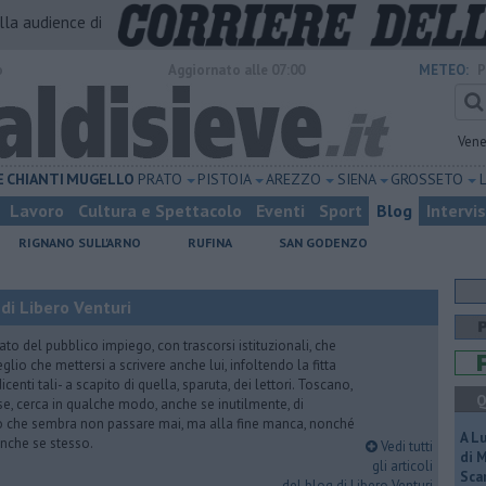
alla audience di
o
Aggiornato alle 07:00
METEO:
P
Vene
E
CHIANTI
MUGELLO
PRATO
PISTOIA
AREZZO
SIENA
GROSSETO
Lavoro
Cultura e Spettacolo
Eventi
Sport
Blog
Intervi
RIGNANO SULL'ARNO
RUFINA
SAN GODENZO
di Libero Venturi
ato del pubblico impiego, con trascorsi istituzionali, che
lio che mettersi a scrivere anche lui, infoltendo la fitta
dicenti tali- a scapito di quella, sparuta, dei lettori. Toscano,
Q
e, cerca in qualche modo, anche se inutilmente, di
o che sembra non passare mai, ma alla fine manca, nonché
A L
, anche se stesso.
Vedi tutti
di 
gli articoli
Scar
del blog di Libero Venturi