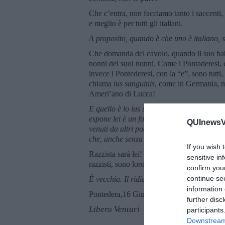
Che c’entra, non facciamo tanto i saccenti, 
e meglio è per tutti gli italiani.
A proposito, quando
è che uno è italiano, 
Che domanda del cavolo, quando il suo babb
nonni dei suoi nonni. Come i Pontaderesi, con
invece i Pontederesi, con la “e”, sono tutti, 
chiama
ius sanguinis
, come in Germania, m
Ameri’ano di Lucca!
E quello è lo ius soli. Ma essere italiano, 
espone lei è un fatto di “razza”, peraltro i
QUInewsVa
venuti da altri paesi, nati in Italia non sia
che, anche senza saperlo, ma forse sì, assi
If you wish 
Razzista sarà lei! Lei provoca, vuole buttar
sensitive in
razzisti, sono loro che sono negri. È una ba
confirm you
continue se
È vecchia. Il ridicolo uccide e una risata
information 
Pontedera,16 Giugno 2019
further disc
Libero Venturi
participants
Downstream 