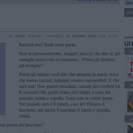
con 
QUI
DI LIBERO VENTURI - DOMENICA
16 GIUGNO 2019
ORE 12:30
Ult
Razzisti noi? Badi come parla.
A
Non lei personalmente, magari, ma ciò che dite sì, gli
somiglia parecchio al razzismo... Prima gli italiani,
ad esempio?
Prima gli italiani vuol dire che amiamo la patria, mica
che siamo razzisti, tuttalpiù saremo nazionalisti. E che
A
sarà mai! Due guerre mondiali, causate dai conflitti tra
le nazioni? Ma quelli erano altri tempi, è roba del
passato, morta e sepolta. Sono solo le vostre paure.
Nel passato non c’è futuro, caro lei! Dicono il
fascismo, ma anche il fascismo è morto e sepolto,
ormai.
A
Cosa pensa del fascismo?