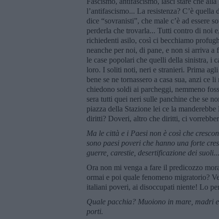
Fascismo, antifascismo, lasci stare che all
l’antifascismo... La resistenza? C’è quella 
dice “sovranisti”, che male c’è ad essere s
perderla che trovarla... Tutti contro di noi 
richiedenti asilo, così ci becchiamo profugh
neanche per noi, di pane, e non si arriva a f
le case popolari che quelli della sinistra, 
loro. I soliti noti, neri e stranieri. Prima ag
bene se ne tornassero a casa sua, anzi ce li
chiedono soldi ai parcheggi, nemmeno fossi
sera tutti quei neri sulle panchine che se 
piazza della Stazione lei ce la manderebbe l
diritti? Doveri, altro che diritti, ci vorrebbe
Ma le citt
à
e i Paesi non è così che cresco
sono paesi poveri che hanno una forte cresc
guerre, carestie, desertificazione dei suoli..
Ora non mi venga a fare il predicozzo moral
ormai e poi quale fenomeno migratorio? Veng
italiani poveri, ai disoccupati niente! Lo pe
Quale pacchia? Muoiono in mare, madri e 
porti.