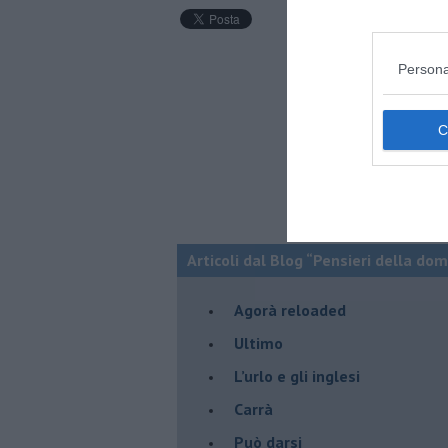
Persona
Articoli dal Blog “Pensieri della dom
​Agorà reloaded
Ultimo
​L’urlo e gli inglesi
Carrà
Può darsi