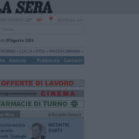
22°
36°
ONTASSIEVE
QuiNews.net
rdì
07 Agosto 2026
LIVORNO
LUCCA
PISA
MASSA CARRARA
ste
Animali
Pubblicità
Contatti
ui Blog
di Riccardo Ferrucci
INCONTRI
ucca la mostra
D'ARTE
Marcello
selli “Dialoghi