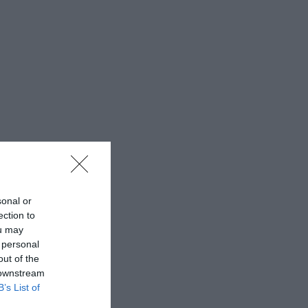
sonal or
ection to
ou may
 personal
out of the
 downstream
B’s List of