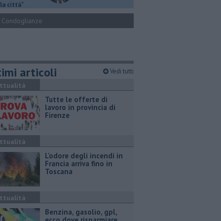
la città"
Condoglianze
imi articoli
Vedi tutti
ttualità
​Tutte le offerte di
lavoro in provincia di
Firenze
ttualità
L'odore degli incendi in
Francia arriva fino in
Toscana
ttualità
​Benzina, gasolio, gpl,
ecco dove risparmiare