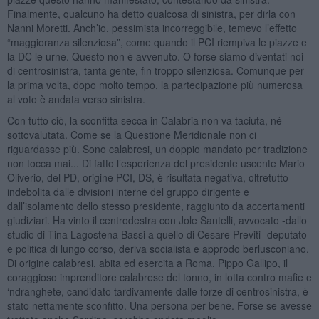
Finalmente, qualcuno ha detto qualcosa di sinistra, per dirla con
Nanni Moretti. Anch’io, pessimista incorreggibile, temevo l’effetto
“maggioranza silenziosa”, come quando il PCI riempiva le piazze e
la DC le urne. Questo non è avvenuto. O forse siamo diventati noi
di centrosinistra, tanta gente, fin troppo silenziosa. Comunque per
la prima volta, dopo molto tempo, la partecipazione più numerosa
al voto è andata verso sinistra.
Con tutto ciò, la sconfitta secca in Calabria non va taciuta, né
sottovalutata. Come se la Questione Meridionale non ci
riguardasse più. Sono calabresi, un doppio mandato per tradizione
non tocca mai... Di fatto l’esperienza del presidente uscente Mario
Oliverio, del PD, origine PCI, DS, è risultata negativa, oltretutto
indebolita dalle divisioni interne del gruppo dirigente e
dall’isolamento dello stesso presidente, raggiunto da accertamenti
giudiziari. Ha vinto il centrodestra con Jole Santelli, avvocato -dallo
studio di Tina Lagostena Bassi a quello di Cesare Previti- deputato
e politica di lungo corso, deriva socialista e approdo berlusconiano.
Di origine calabresi, abita ed esercita a Roma. Pippo Gallipo, il
coraggioso imprenditore calabrese del tonno, in lotta contro mafie e
‘ndranghete, candidato tardivamente dalle forze di centrosinistra, è
stato nettamente sconfitto. Una persona per bene. Forse se avesse