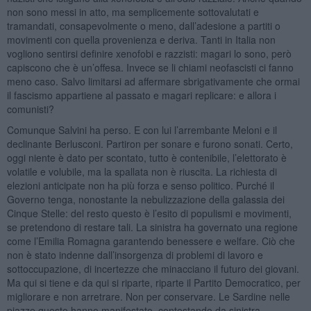
non sono messi in atto, ma semplicemente sottovalutati e
tramandati, consapevolmente o meno, dall’adesione a partiti o
movimenti con quella provenienza e deriva. Tanti in Italia non
vogliono sentirsi definire xenofobi e razzisti: magari lo sono, però
capiscono che è un’offesa. Invece se li chiami neofascisti ci fanno
meno caso. Salvo limitarsi ad affermare sbrigativamente che ormai
il fascismo appartiene al passato e magari replicare: e allora i
comunisti?
Comunque Salvini ha perso. E con lui l’arrembante Meloni e il
declinante Berlusconi. Partiron per sonare e furono sonati. Certo,
oggi niente è dato per scontato, tutto è contenibile, l’elettorato è
volatile e volubile, ma la spallata non è riuscita. La richiesta di
elezioni anticipate non ha più forza e senso politico. Purché il
Governo tenga, nonostante la nebulizzazione della galassia dei
Cinque Stelle: del resto questo è l’esito di populismi e movimenti,
se pretendono di restare tali. La sinistra ha governato una regione
come l’Emilia Romagna garantendo benessere e welfare. Ciò che
non è stato indenne dall’insorgenza di problemi di lavoro e
sottoccupazione, di incertezze che minacciano il futuro dei giovani.
Ma qui si tiene e da qui si riparte, riparte il Partito Democratico, per
migliorare e non arretrare. Non per conservare. Le Sardine nelle
piazze questo hanno manifestato, contestando da sinistra.