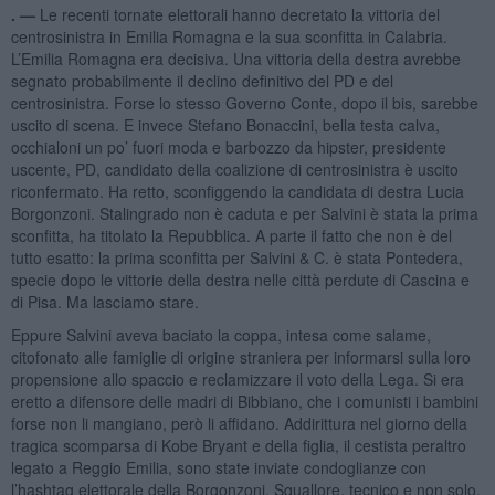
. —
Le recenti tornate elettorali hanno decretato la vittoria del
centrosinistra in Emilia Romagna e la sua sconfitta in Calabria.
L’Emilia Romagna era decisiva. Una vittoria della destra avrebbe
segnato probabilmente il declino definitivo del PD e del
centrosinistra. Forse lo stesso Governo Conte, dopo il bis, sarebbe
uscito di scena. E invece Stefano Bonaccini, bella testa calva,
occhialoni un po’ fuori moda e barbozzo da hipster, presidente
uscente, PD, candidato della coalizione di centrosinistra è uscito
riconfermato. Ha retto, sconfiggendo la candidata di destra Lucia
Borgonzoni. Stalingrado non è caduta e per Salvini è stata la prima
sconfitta, ha titolato la Repubblica. A parte il fatto che non è del
tutto esatto: la prima sconfitta per Salvini & C. è stata Pontedera,
specie dopo le vittorie della destra nelle città perdute di Cascina e
di Pisa. Ma lasciamo stare.
Eppure Salvini aveva baciato la coppa, intesa come salame,
citofonato alle famiglie di origine straniera per informarsi sulla loro
propensione allo spaccio e reclamizzare il voto della Lega. Si era
eretto a difensore delle madri di Bibbiano, che i comunisti i bambini
forse non li mangiano, però li affidano. Addirittura nel giorno della
tragica scomparsa di Kobe Bryant e della figlia, il cestista peraltro
legato a Reggio Emilia, sono state inviate condoglianze con
l’hashtag elettorale della Borgonzoni. Squallore, tecnico e non solo,