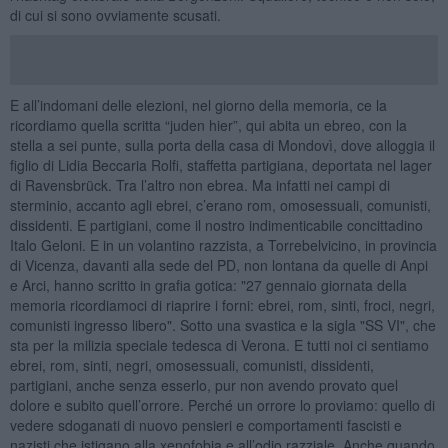
di cui si sono ovviamente scusati.
E all’indomani delle elezioni, nel giorno della memoria, ce la
ricordiamo quella scritta “juden hier”, qui abita un ebreo, con la
stella a sei punte, sulla porta della casa di Mondovì, dove alloggia il
figlio di Lidia Beccaria Rolfi, staffetta partigiana, deportata nel lager
di Ravensbrück. Tra l’altro non ebrea. Ma infatti nei campi di
sterminio, accanto agli ebrei, c’erano rom, omosessuali, comunisti,
dissidenti. E partigiani, come il nostro indimenticabile concittadino
Italo Geloni. E in un volantino razzista, a Torrebelvicino, in provincia
di Vicenza, davanti alla sede del PD, non lontana da quelle di Anpi
e Arci, hanno scritto in grafia gotica: "27 gennaio giornata della
memoria ricordiamoci di riaprire i forni: ebrei, rom, sinti, froci, negri,
comunisti ingresso libero". Sotto una svastica e la sigla "SS VI", che
sta per la milizia speciale tedesca di Verona. E tutti noi ci sentiamo
ebrei, rom, sinti, negri, omosessuali, comunisti, dissidenti,
partigiani, anche senza esserlo, pur non avendo provato quel
dolore e subito quell’orrore. Perché un orrore lo proviamo: quello di
vedere sdoganati di nuovo pensieri e comportamenti fascisti e
nazisti che istigano alla xenofobia e all’odio razziale. Anche quando