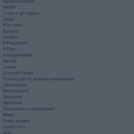
​Agorà reloaded
Ultimo
​L’urlo e gli inglesi
Carrà
Può darsi
Europei
Acciaio
Il Presidente
​Il Giro
Insopportabile
​Mentre
Luana
​Ci vuole Fedez
​Cronaca di un vaccino annunciato
​Liberazione
Esternazioni
Vaxzevria
Nazionali
​Ricorrenze e celebrazioni
Marte
​Crapa pelada
​I soliti noti
Arie