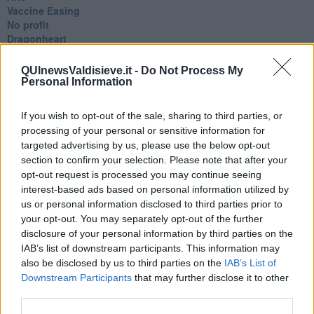
​Vaccine Easing
No profit
Dragonheart
Con-ter?
​Con-te
QUInewsValdisieve.it -
Do Not Process My
Coincidenze e crisi
Personal Information
L'amico
​L’anno del vaccino
If you wish to opt-out of the sale, sharing to third parties, or
Giulio Regeni
processing of your personal or sensitive information for
​Il rosario
targeted advertising by us, please use the below opt-out
Paolo Rossi
section to confirm your selection. Please note that after your
Maradona
opt-out request is processed you may continue seeing
Cronaca
interest-based ads based on personal information utilized by
​Ancora Covid
us or personal information disclosed to third parties prior to
​Biden!
your opt-out. You may separately opt-out of the further
In memoria
​Ancora Francesco
disclosure of your personal information by third parties on the
Rieccoci
IAB’s list of downstream participants. This information may
Tenet
also be disclosed by us to third parties on the
IAB’s List of
Francesco
Downstream Participants
that may further disclose it to other
Suarez
third parties.
​Il responso