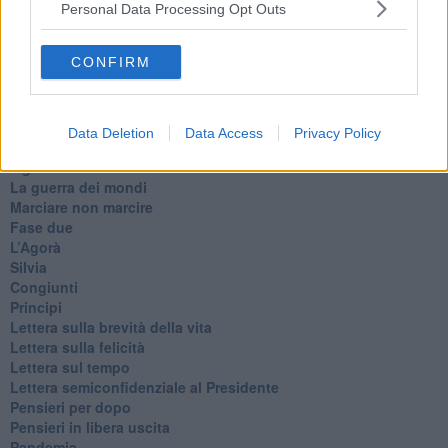
Willy
Personal Data Processing Opt Outs
Non lo so
Destino
CONFIRM
Valdera
Commissari
L'orso
Grullaia
Data Deletion
Data Access
Privacy Policy
Spot
​Il grande vuoto
​La guerra dei mondi
Marciare non marcire
Fase due
L’Agorà
Silvia
Congiunti
Principi
​Lettera sulla brevità della vita
​Lettera sulla felicità
​Lettera sul tempo
Lettera semiconfidenziale al Presidente
Pensieri per dopo
​Pensieri in libera uscita
Pandemia