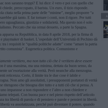
ognac non saranno troppi? E lui dice: è vero e poi con quello che
hiede, preoccupato, il barista. Un euro, il tizio risponde.
abola citata nella prima parte delle “minime”, meglio proporre “a
A
rebbe già tanto. E far tornare i conti, non il rigore. Per tutti
bbero uguaglianza, giustizia e solidarietà. Ma questo non è solo
ocialismo. Peccato che sia ormai desueto, a parte la Spagna.
ia apparsa su Repubblica, in data 8 aprile 2018, per la firma di
a e playmaker di basket. L’ospedale dell’Università di Pechino dà
tra i requisiti le “qualità politiche adatte” come “amare la patria
partito comunista”. Eugenetica politica. Comunismo e
iamente veritiero, ma non tutto ciò che è veritiero deve essere
on è una massima, ma una minima, dettata da buon senso, da
ente un’esortazione alla verità. Però neanche alla menzogna.
 reticenza. Certo, il limite tra le due cose è labile e
ogna. Non amo gli assolutisti, i presupponenti portatori di verità
ritengono che bisogna dire tutto e a tutti ciò che si pensa. A
 uno imparasse a non rispondere e l’altro a non chiedere e
iamo telepati. Con buona pace e nel pieno rispetto dell’articolo
a tra libertà di parola e di pensiero e parole e pensieri in libertà.
ibertà va assolutizzata, perché può diventare il potere, quando