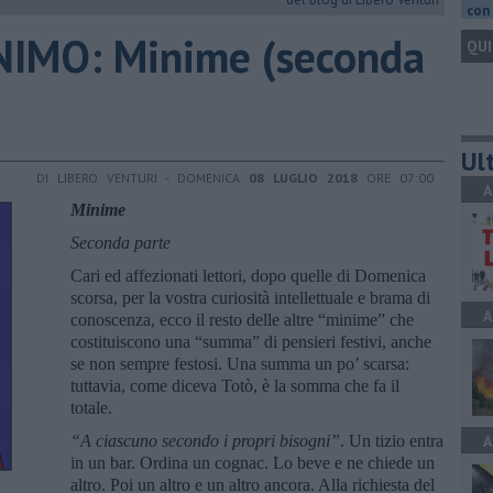
con 
IMO: Minime (seconda
QUI
Ult
DI LIBERO VENTURI - DOMENICA
08 LUGLIO 2018
ORE 07:00
A
Minime
Seconda parte
Cari ed affezionati lettori, dopo quelle di Domenica
scorsa, per la vostra curiosità intellettuale e brama di
A
conoscenza, ecco il resto delle altre “minime” che
costituiscono una “summa” di pensieri festivi, anche
se non sempre festosi. Una summa un po’ scarsa:
tuttavia, come diceva Totò, è la somma che fa il
totale.
“A ciascuno secondo i propri bisogni”
. Un tizio entra
A
in un bar. Ordina un cognac. Lo beve e ne chiede un
altro. Poi un altro e un altro ancora. Alla richiesta del