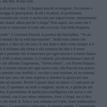
, alla fine, di uno solo.
ta di sicuro è mia. Ci fregano perché avvengono. Occorrono e
ssaggi di generazioni, di età e di amori, di professioni,
necessario per vivere o anche solo per sopravvivere, interpretando
re avanti: allora perché ci frega? Non saprei, ma sento che è
scere e cominciare il conto alla rovescia. Una bella fregatura.
 mondo”
è Giovanni Pascoli, la poetica del fanciullino. “Tu sei
 il mondo che tu vedi nuovamente”. Stolti sono coloro che
ico, e dire ciò che non s’è mai detto e dirlo come sempre si è
’è il richiamo alla forma e alla sostanza del dire e il senso
sato e presente che si rinnovano per ogni nascita e si fanno futuro.
 2100 si stima saremo 11,2 miliardi, poi diminuiranno i tassi di
ile che affronta l’argomento, “Seven sisters”, con Noomi Rapace.
che il mondo muoia per ogni nuovo nato. Ma Pascoli non poteva
ensato cose terribili e, vecchio e non credente, in un oratorio,
tuto per caso, mi sono sorpreso a chiedere la grazia per una
to ad onorare. Perché è giusto darsi un futuro. Ci sarà pure un
ra. E speriamo sia bello o migliore, anche se, a giudicare dai
mbra. Il pessimismo di quella poca intelligenza che avevo e che
 volontà, con il suo ottuso ottimismo, forse ci frega, ma ci dice
o che verrà: in Terra e non soltanto nel Cielo. Sono malinconico
gico. La nostalgia è seducente, è naturale sentirla. L’importante