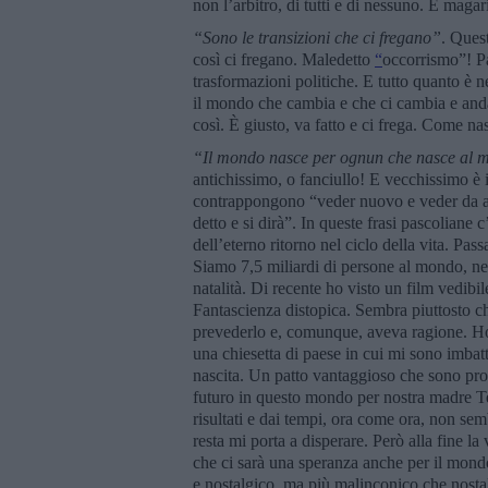
non l’arbitro, di tutti e di nessuno. E magari
“Sono le transizioni che ci fregano”
. Ques
così ci fregano. Maledetto
“
occorrismo”! Pa
trasformazioni politiche. E tutto quanto è 
il mondo che cambia e che ci cambia e anda
così. È giusto, va fatto e ci frega. Come na
“Il mondo nasce per ognun che nasce al
antichissimo, o fanciullo! E vecchissimo è
contrappongono “veder nuovo e veder da ant
detto e si dirà”. In queste frasi pascoliane c
dell’eterno ritorno nel ciclo della vita. Pas
Siamo 7,5 miliardi di persone al mondo, nel
natalità. Di recente ho visto un film vedib
Fantascienza distopica. Sembra piuttosto 
prevederlo e, comunque, aveva ragione. Ho p
una chiesetta di paese in cui mi sono imbat
nascita. Un patto vantaggioso che sono pron
futuro in questo mondo per nostra madre Ter
risultati e dai tempi, ora come ora, non se
resta mi porta a disperare. Però alla fine la
che ci sarà una speranza anche per il mond
e nostalgico, ma più malinconico che nostal