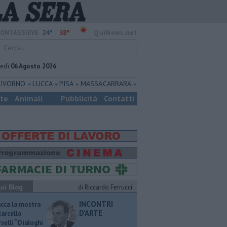
24°
38°
ONTASSIEVE
QuiNews.net
vedì
06 Agosto 2026
LIVORNO
LUCCA
PISA
MASSA CARRARA
ste
Animali
Pubblicità
Contatti
ui Blog
di Riccardo Ferrucci
INCONTRI
ucca la mostra
D'ARTE
Marcello
selli “Dialoghi