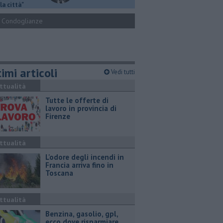
la città"
Condoglianze
imi articoli
Vedi tutti
ttualità
​Tutte le offerte di
lavoro in provincia di
Firenze
ttualità
L'odore degli incendi in
Francia arriva fino in
Toscana
ttualità
​Benzina, gasolio, gpl,
ecco dove risparmiare