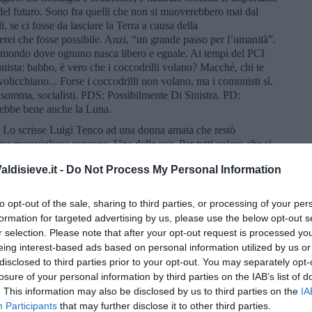
del futuro. Sono fra quelli che non si muoverebbero mai dal
i, se ci fosse da lasciare la Terra a causa della
rei che fosse possibile. Anzi, “un grande passo per l’umanità”.
 mondo dove ognuno nasca libero e eguale. Ai tempi del PCI
munista: babbo, è vero che i coccodrilli volano? Macché, chi te
olicchiano... Forse i coccodrilli non volano, ma i comunisti sì.
nsomma, socialisti. PDS: Possibilmente Di Sinistra. PD:
ebbe bene anche la Luna.
. Lo scrisse Luigi Tenco ad una donna amata che restò
na meravigliosa canzone. Una delle sue. Per tutti coloro che si
ldisieve.it -
Do Not Process My Personal Information
i farsi accettare”
. L’ho sentito dire in tivvù da un regista in un
ra più o meno così. L’ho riportata a memoria e la metto in rete
to opt-out of the sale, sharing to third parties, or processing of your per
o. Un regalo riciclato, ma meno facile e scontato di quanto si
formation for targeted advertising by us, please use the below opt-out s
iusta per me. Buona domenica e buona fortuna.
r selection. Please note that after your opt-out request is processed y
eing interest-based ads based on personal information utilized by us or
disclosed to third parties prior to your opt-out. You may separately opt-
losure of your personal information by third parties on the IAB’s list of
. This information may also be disclosed by us to third parties on the
IA
Participants
that may further disclose it to other third parties.