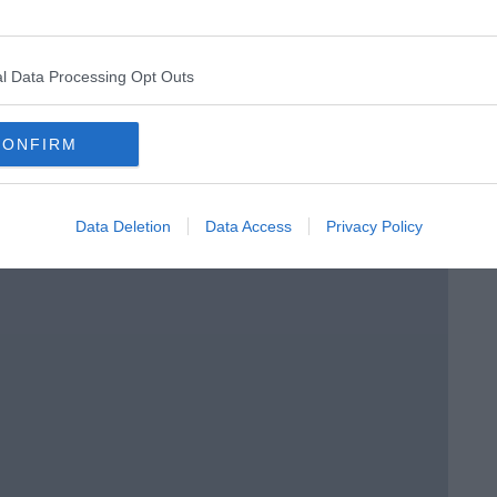
l Data Processing Opt Outs
CONFIRM
Data Deletion
Data Access
Privacy Policy
enica” di Libero Venturi