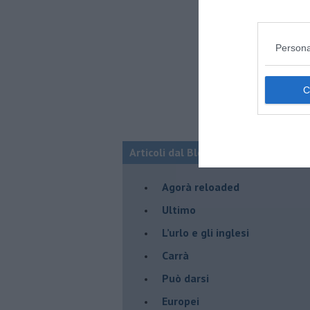
Persona
Articoli dal Blog “Pensieri della dom
​Agorà reloaded
Ultimo
​L’urlo e gli inglesi
Carrà
Può darsi
Europei