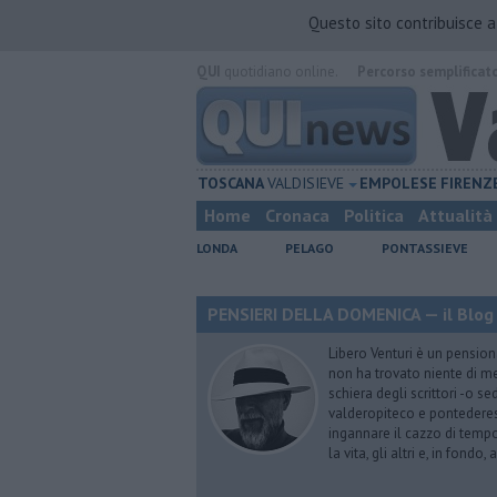
Questo sito contribuisce 
QUI
quotidiano online.
Percorso semplificat
TOSCANA
VALDISIEVE
EMPOLESE
FIRENZ
Home
Cronaca
Politica
Attualità
LONDA
PELAGO
PONTASSIEVE
PENSIERI DELLA DOMENICA — il Blog 
Libero Venturi è un pension
non ha trovato niente di meg
schiera degli scrittori -o se
valderopiteco e pontederes
ingannare il cazzo di temp
la vita, gli altri e, in fondo