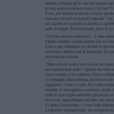
settimo, il barista gli fa: ma tutti questi c
ho non potrei nemmeno berne. Cos’hai? Gli c
Forse, per tornare ai talenti e relativa par
ciascuno secondo le proprie capacità”, che sa
noi, dando per acquisita la libertà, ci sare
tanto, è troppo. Rivoluzionario, direi. Il s
“Cercasi sperma comunista”
. È una notiz
Filippo Santelli, corrispondente per la Cin
il via a una campagna per donare lo sperma: 
socialista e abbracciare la leadership del 
procreazione assistiti.
“Tutto ciò che si dice deve essere necessar
necessariamente detto”
. Questa davvero n
senso comune o da realismo. Non è esattam
Un omaggio alla prudenza, purché non diventi
soggettivo. Come, a volte, fra verità e menz
assolute. E non approvo nemmeno quelli che 
volte in una coppia andrebbe già meglio se
viceversa, approfittando del fatto che non s
21 della Costituzione, c’è una bella differenz
La libertà è fondamentale, ma nemmeno la l