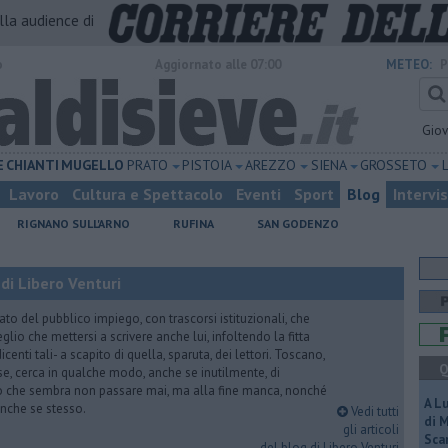
alla audience di
o
Aggiornato alle 07:00
METEO:
P
Gio
E
CHIANTI
MUGELLO
PRATO
PISTOIA
AREZZO
SIENA
GROSSETO
Lavoro
Cultura e Spettacolo
Eventi
Sport
Blog
Intervi
RIGNANO SULL'ARNO
RUFINA
SAN GODENZO
di Libero Venturi
ato del pubblico impiego, con trascorsi istituzionali, che
lio che mettersi a scrivere anche lui, infoltendo la fitta
dicenti tali- a scapito di quella, sparuta, dei lettori. Toscano,
Q
e, cerca in qualche modo, anche se inutilmente, di
o che sembra non passare mai, ma alla fine manca, nonché
A L
, anche se stesso.
Vedi tutti
di 
gli articoli
Scar
del blog di Libero Venturi