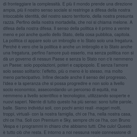
di fronteggiare la complessità. E più il mondo prende una direzione
ampia, più il nostro senso sociale si restringe a difesa della nostra
intoccabile identità, del nostro sacro territorio, della nostra presunta
razza. Perfino della nostra mortadella, che noi si chiama melone. A
difesa della nostra difesa. Il senso della politica è il primo a venire
meno e poi anche quello dello Stato, della cosa pubblica, capitola.
La politica ci appare solo un imbroglio e lo Stato solo una fregatura.
Perché è vero che la politica è anche un imbroglio e lo Stato anche
una fregatura, perfino l'amore può esserlo, ma senza politica non si
dà un governo di nessun Paese e senza lo Stato non c'è nemmeno
un Paese: solo popolazioni, poteri e capipopolo. E senza l'amore
solo sesso solitario: l’effetto, più o meno è lo stesso, ma molto
meno partecipativo. Infine decade anche il senso del progresso,
l'idea e la speranza che si possa progredire e non solo a livello
socio economico, assecondando un percorso di equità, ma
nemmeno a livello scientifico e tecnologico, utilizzando scoperte e
nuovi saperi. Niente di tutto questo ha più senso: sono tutte parole,
balle. Siamo individui soli, con pochi amici reali -magari molti,
troppi, virtuali- con la nostra famiglia, chi ce l'ha, nella nostra casa,
chi ce l'ha. Soli con Premium e Sky, sempre chi ce l'ha, con Bruno
Vespa e i programmi in chiaro che abbiamo tutti. Che culo! Questo
è tutto ciò che resta. E intorno a noi nessuna reale connessione di