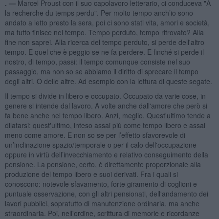
. —
Marcel Proust con il suo capolavoro letterario, ci conduceva "À
la recherche du temps perdu". Per molto tempo anch’io sono
andato a letto presto la sera, poi ci sono stati vita, amori e società,
ma tutto finisce nel tempo. Tempo perduto, tempo ritrovato? Alla
fine non saprei. Alla ricerca del tempo perduto, si perde dell'altro
tempo. E quel che è peggio se ne fa perdere. E finché si perde il
nostro, di tempo, passi: il tempo comunque consiste nel suo
passaggio, ma non so se abbiamo il diritto di sprecare il tempo
degli altri. O delle altre. Ad esempio con la lettura di queste segate.
Il tempo si divide in libero e occupato. Occupato da varie cose, in
genere si intende dal lavoro. A volte anche dall'amore che però si
fa bene anche nel tempo libero. Anzi, meglio. Quest'ultimo tende a
dilatarsi: quest'ultimo, inteso assai più come tempo libero e assai
meno come amore. E non so se per l’effetto sfavorevole di
un’inclinazione spazio/temporale o per il calo dell'occupazione
oppure in virtù dell’invecchiamento e relativo conseguimento della
pensione. La pensione, certo, è direttamente proporzionale alla
produzione del tempo libero e suoi derivati. Fra i quali si
conoscono: notevole sfavamento, forte giramento di coglioni e
puntuale osservazione, con gli altri pensionati, dell'andamento dei
lavori pubblici, sopratutto di manutenzione ordinaria, ma anche
straordinaria. Poi, nell'ordine, scrittura di memorie e ricordanze