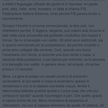
e infatti il linguaggio ufficiale dei giudici è in francese: en garde,
pret, allez, halte, arret, eccetera. In Italia si chiama FIS,
Federazione Italiana Scherma, forse perché FIE pareva brutto o
sconveniente.
Dunque il fioretto è un'arma convenzionale, si dice così, non
chiedetemi perché. È leggera, elegante, può colpire solo di punta e
solo nella zona circoscritta dal giubbetto conduttivo che ricopre il
tronco. Se no è bersaglio non valido. Gli atleti sono elettrizzati, sia
in quanto emozionati per la competizione, sia perché corpetto e
arma sono collegati alla corrente. Così, quando uno tocca
l'avversario con l’arma, si accende una luce verde o rossa, a
seconda della postazione. Luce bianca per entrambi, se la stoccata
è in bersaglio non valido. In genere vince, nel singolo, chi arriva
prima a 15 stoccate.
Bene. La gara si svolge con assalti continui di entrambi i
contendenti, le luci verde e rossa si accendono spesso in
simultanea e non ci si capisce una beata mazza. Anche il
telecronista balbetta qualche ipotesi e l'unica cosa che urla con
certezza è "parità!" quando il punteggio è pari. Che quello, grazie,
si capiva anche da noi. Allora rimandano la sequenza al
rallentatore, ma non si capisce nemmeno da quella chi attacca, chi