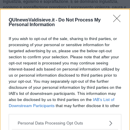
ingiustizia, egoismo e sopraffazione. E se dominano ingiustizia,
egoismo e sopraffazione prendono il sopravvento violenza, paura e
legittima difesa. In un processo circolare, allo stesso tempo
contraddittorio e giustificazionista. Ma è perché solidarietà e
QUInewsValdisieve.it -
Do Not Process My
sicurezza devono marciare di pari passo in una comunità. Perché
Personal Information
la comunità in sé non è né salvifica, né alienante. È che tipo di
comunità siamo e costruiamo che fa la differenza. Ed è meglio
If you wish to opt-out of the sale, sharing to third parties, or
essere solidali e sicuri perché una società che acquisisce il senso
processing of your personal or sensitive information for
congiunto della solidarietà e della sicurezza è una società dove
targeted advertising by us, please use the below opt-out
diritti e doveri sono indissolubili e complementari. Una società
section to confirm your selection. Please note that after your
aperta e regolata. Più solidale e sicura: e viceversa. E con tutto
opt-out request is processed you may continue seeing
questo cosa c’entra il sangue? Evocare la nascita di sangue,
interest-based ads based on personal information utilized by
anziché di suolo, per determinare il diritto di cittadinanza, oltretutto
us or personal information disclosed to third parties prior to
di bambini, mi pare solamente un mostruoso, crudele e cruento
your opt-out. You may separately opt-out of the further
retaggio di barbarie. Anche perché quale sarebbe la differenza di
disclosure of your personal information by third parties on the
sangue? Lasciamolo in pace, il sangue: se ne sparge già troppo
IAB’s list of downstream participants. This information may
sulla Terra.
also be disclosed by us to third parties on the
IAB’s List of
Libero Venturi
Downstream Participants
that may further disclose it to other
Pontedera, Giugno 2017
third parties.
____________________
Personal Data Processing Opt Outs
Chiedo scusa agli schermidori e in particolare a Salvatore Sanzo -