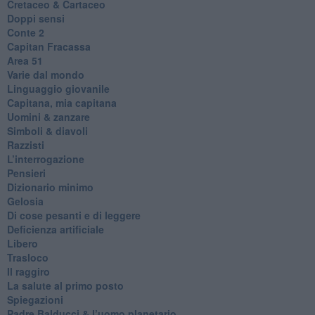
Cretaceo & Cartaceo
Doppi sensi
​Conte 2
​Capitan Fracassa
​Area 51
Varie dal mondo
​Linguaggio giovanile
​Capitana, mia capitana
Uomini & zanzare
​Simboli & diavoli
Razzisti
​L’interrogazione
Pensieri
​Dizionario minimo
Gelosia
Di cose pesanti e di leggere
​Deficienza artificiale
Libero
Trasloco
Il raggiro
​La salute al primo posto
Spiegazioni
Padre Balducci & l’uomo planetario