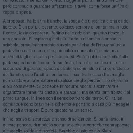
però continuo a guardare affascinato la tivvù, come fosse un film di
cappa e spada.
A proposito, fra le armi bianche, la spada è più tecnica e pratica del
fioretto. È un po' più pesante, colpisce sempre di punta, ma in tutto
il corpo, testa compresa. Perfino nel piede che, quando riesce, è
una ganzata. Si capisce già di più. Forte e dinamica è anche la
sciabola, arma leggermente curvata con l'elsa dell'impugnatura a
protezione della mano, che può colpire non solo di punta, ma
anche di taglio, a frusta per intendersi. Però i colpi sono limitati alla
parte superiore del corpo, torso, testa, braccia, mani escluse. Le
sequenze di gara per spada e sciabola sono, più o meno, le stesse
del fioretto, solo l’arbitro non ferma l’incontro in caso di bersaglio
non valido e al rallentatore si capisce meglio perché il filo dell'arma
è più consistente. Si potrebbe introdurre anche la scimitarra e
organizzare tornei tra cristiani e saraceni, ma senza tanti fronzoli: al
primo sangue. In linea con il senso barbaro dei tempi. Gli italiani
comunque sono bravi nella scherma e portano a casa più medaglie
che negli altri sport. E pure questo ha un senso.
Infine, senso di sicurezza e senso di solidarietà. Si parla tanto, in
questo periodo, di modello securitario che si vorrebbe contrapposto
al modello solidale di società. Sarebbe giusto che lo Stato