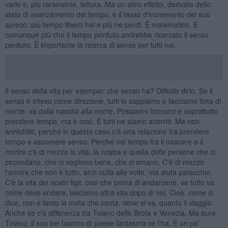
varie e, più raramente, lettura. Ma un altro effetto, derivato dello
stato di avanzamento del tempo, è il tasso d'incremento del suo
spreco: più tempo libero hai e più ne perdi. È matematico. E
comunque più che il tempo perduto andrebbe ricercato il senso
perduto. È importante la ricerca di senso per tutti noi.
Il senso della vita per esempio: che senso ha? Difficile dirlo. Se il
senso è inteso come direzione, tutti lo sappiamo e facciamo finta di
niente: va dalla nascita alla morte. Possiamo toccarci e soprattutto
prendere tempo, ma è così. E tutti ne siamo atterriti. Ma non
annichiliti, perché in questo caso c'è una relazione tra prendere
tempo e assumere senso. Perché nel tempo fra il nascere e il
morire c'è di mezzo la vita, la nostra e quella delle persone che ci
circondano, che ci vogliono bene, che ci amano. C'è di mezzo
l'amore che non è tutto, anzi nulla alle volte, ma aiuta parecchio.
C'è la vita dei nostri figli, così che prima di andarcene, se tutto va
come deve andare, lasciamo altra vita dopo di noi. Cioè, come si
dice, non è tanto la meta che conta, dove si va, quanto il viaggio.
Anche se c'è differenza tra Toiano delle Brota e Venezia. Ma pure
Toiano, il suo bel fascino di paese fantasma ce l'ha. E un po’