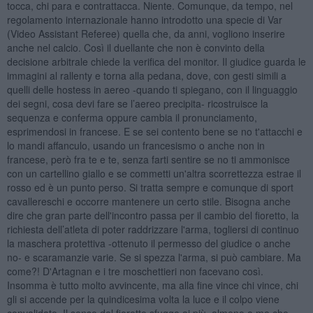
tocca, chi para e contrattacca. Niente. Comunque, da tempo, nel
regolamento internazionale hanno introdotto una specie di Var
(Video Assistant Referee) quella che, da anni, vogliono inserire
anche nel calcio. Così il duellante che non è convinto della
decisione arbitrale chiede la verifica del monitor. Il giudice guarda le
immagini al rallenty e torna alla pedana, dove, con gesti simili a
quelli delle hostess in aereo -quando ti spiegano, con il linguaggio
dei segni, cosa devi fare se l’aereo precipita- ricostruisce la
sequenza e conferma oppure cambia il pronunciamento,
esprimendosi in francese. E se sei contento bene se no t'attacchi e
lo mandi affanculo, usando un francesismo o anche non in
francese, però fra te e te, senza farti sentire se no ti ammonisce
con un cartellino giallo e se commetti un'altra scorrettezza estrae il
rosso ed è un punto perso. Si tratta sempre e comunque di sport
cavallereschi e occorre mantenere un certo stile. Bisogna anche
dire che gran parte dell'incontro passa per il cambio del fioretto, la
richiesta dell’atleta di poter raddrizzare l'arma, togliersi di continuo
la maschera protettiva -ottenuto il permesso del giudice o anche
no- e scaramanzie varie. Se si spezza l'arma, si può cambiare. Ma
come?! D'Artagnan e i tre moschettieri non facevano così.
Insomma è tutto molto avvincente, ma alla fine vince chi vince, chi
gli si accende per la quindicesima volta la luce e il colpo viene
convalidato. Il senso del fioretto sfugge ai più, almeno a me che