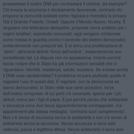
possedesse il nostro DNA per contrastare il crimine, ad esempio?
Chi invoca la sicurezza è decisamente favorevole, contrario chi
propone la comunità solidale come risposta e rivendica la privacy.
Già il Grande Fratello, Orwell. Oppure il Mondo Nuovo, Huxley. È
singolare che letterature distopiche, proposte come antidoto per i
regimi totalitari, sopratutto comunisti, oggi vengano richiamate
come messa in guardia contro il controllo dei sistemi democratici,
evidentemente non presunti tali. E si tema una proliferazione di
“sbirri”, altrimenti definiti “forze dell’ordine”, evidentemente non
considerate tali. La disputa non mi appassiona. Intanto perché
faccio notare che lo Stato ha già informazioni sensibili che ci
riguardano: identità, residenza, salute, eccetera. Se avesse anche
il DNA cosa cambierebbe? Il problema mi pare piuttosto quello di
regolare l’uso di questi dati. E regolare -con la democrazia se
siamo democratici- lo Stato nelle sue varie accezioni, forze
dell’ordine comprese: di cui però c’è necessità, specie per i più
deboli, meno per i figli di papà. E poi perché penso che solidarietà
e sicurezza sono due facce apparentemente contrapposte, ma
appartenenti alla stessa medaglia: “contraria sunt complementa”.
Non c’è senso di sicurezza senza la solidarietà e non c’è senso di
solidarietà senza la sicurezza. Senza sicurezza ci sono solo
violenza, paura e legittima difesa. Senza solidarietà ci sono solo