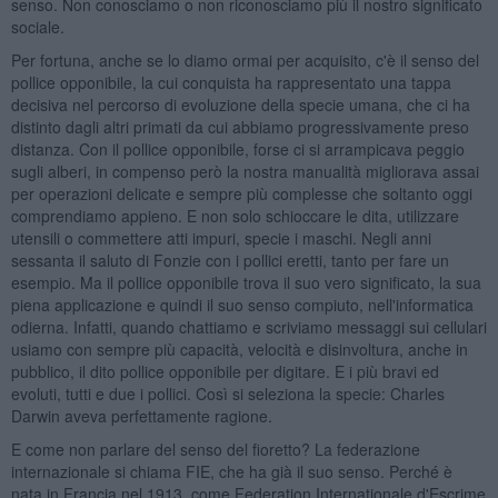
senso. Non conosciamo o non riconosciamo più il nostro significato
sociale.
Per fortuna, anche se lo diamo ormai per acquisito, c'è il senso del
pollice opponibile, la cui conquista ha rappresentato una tappa
decisiva nel percorso di evoluzione della specie umana, che ci ha
distinto dagli altri primati da cui abbiamo progressivamente preso
distanza. Con il pollice opponibile, forse ci si arrampicava peggio
sugli alberi, in compenso però la nostra manualità migliorava assai
per operazioni delicate e sempre più complesse che soltanto oggi
comprendiamo appieno. E non solo schioccare le dita, utilizzare
utensili o commettere atti impuri, specie i maschi. Negli anni
sessanta il saluto di Fonzie con i pollici eretti, tanto per fare un
esempio. Ma il pollice opponibile trova il suo vero significato, la sua
piena applicazione e quindi il suo senso compiuto, nell'informatica
odierna. Infatti, quando chattiamo e scriviamo messaggi sui cellulari
usiamo con sempre più capacità, velocità e disinvoltura, anche in
pubblico, il dito pollice opponibile per digitare. E i più bravi ed
evoluti, tutti e due i pollici. Così si seleziona la specie: Charles
Darwin aveva perfettamente ragione.
E come non parlare del senso del fioretto? La federazione
internazionale si chiama FIE, che ha già il suo senso. Perché è
nata in Francia nel 1913, come Federation Internationale d'Escrime