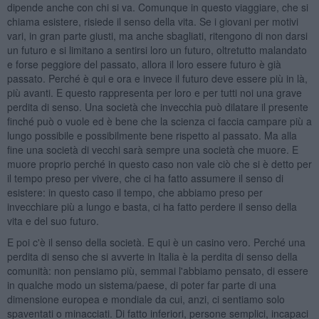
dipende anche con chi si va. Comunque in questo viaggiare, che si
chiama esistere, risiede il senso della vita. Se i giovani per motivi
vari, in gran parte giusti, ma anche sbagliati, ritengono di non darsi
un futuro e si limitano a sentirsi loro un futuro, oltretutto malandato
e forse peggiore del passato, allora il loro essere futuro è già
passato. Perché è qui e ora e invece il futuro deve essere più in là,
più avanti. E questo rappresenta per loro e per tutti noi una grave
perdita di senso. Una società che invecchia può dilatare il presente
finché può o vuole ed è bene che la scienza ci faccia campare più a
lungo possibile e possibilmente bene rispetto al passato. Ma alla
fine una società di vecchi sarà sempre una società che muore. E
muore proprio perché in questo caso non vale ciò che si è detto per
il tempo preso per vivere, che ci ha fatto assumere il senso di
esistere: in questo caso il tempo, che abbiamo preso per
invecchiare più a lungo e basta, ci ha fatto perdere il senso della
vita e del suo futuro.
E poi c'è il senso della società. E qui è un casino vero. Perché una
perdita di senso che si avverte in Italia è la perdita di senso della
comunità: non pensiamo più, semmai l'abbiamo pensato, di essere
in qualche modo un sistema/paese, di poter far parte di una
dimensione europea e mondiale da cui, anzi, ci sentiamo solo
spaventati o minacciati. Di fatto inferiori, persone semplici, incapaci