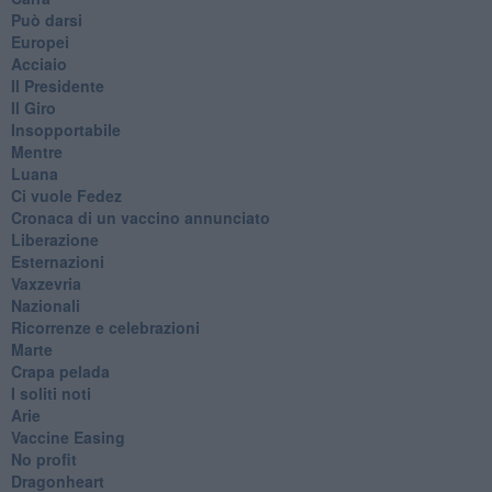
Può darsi
Europei
Acciaio
Il Presidente
​Il Giro
Insopportabile
​Mentre
Luana
​Ci vuole Fedez
​Cronaca di un vaccino annunciato
​Liberazione
Esternazioni
Vaxzevria
Nazionali
​Ricorrenze e celebrazioni
Marte
​Crapa pelada
​I soliti noti
Arie
​Vaccine Easing
No profit
Dragonheart