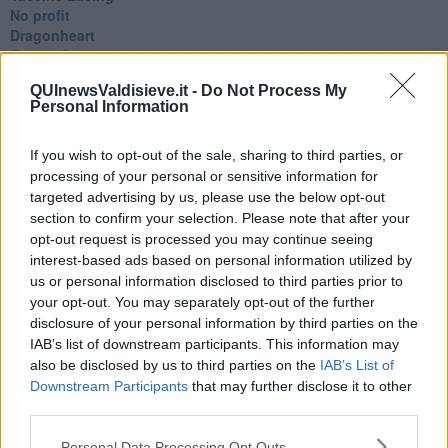
No profit
Dragonheart
Con-ter?
​Con-te
QUInewsValdisieve.it -
Do Not Process My
Coincidenze e crisi
Personal Information
L'amico
​L’anno del vaccino
Giulio Regeni
If you wish to opt-out of the sale, sharing to third parties, or
​Il rosario
processing of your personal or sensitive information for
Paolo Rossi
targeted advertising by us, please use the below opt-out
Maradona
section to confirm your selection. Please note that after your
Cronaca
opt-out request is processed you may continue seeing
​Ancora Covid
interest-based ads based on personal information utilized by
​Biden!
us or personal information disclosed to third parties prior to
In memoria
your opt-out. You may separately opt-out of the further
​Ancora Francesco
disclosure of your personal information by third parties on the
Rieccoci
IAB’s list of downstream participants. This information may
Tenet
also be disclosed by us to third parties on the
IAB’s List of
Francesco
Downstream Participants
that may further disclose it to other
Suarez
third parties.
​Il responso
Willy
Personal Data Processing Opt Outs