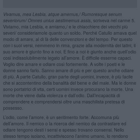
Vivamus, mea Lesbia, atque amemus,/ Rumoresque senum
severiorum/ Omnes unius aestimemus assis
, scriveva nel carme 5.
Viviamo, mia Lesbia, e amiamo,/ e le chiacchiere dei vecchi più
severi/ consideriamole quanto un soldo. Perché Catullo amava quel
modo di amare, al di là delle convenzioni e del tempo. Per questo
con i suoi versi, nemmeno in rima, grazie alla modernità dei latini, il
suo amore è giunto fino a noi. E fino a noi è giunto anche quell’odio
così indissolubilmente legato all’amore. È difficile esserne capaci.
Voglio dire amare e odiare così fortemente. A volte i poeti e le
donne sanno farlo. Sanno amare di più e per questo anche odiare
di più. A parte Catullo, gran parte degli uomini, invece, è più facile
che si accontentino della banalità del bene e del male. Ma le donne
sono portatrici di vita, certi uomini invece procurano la morte. Una
morte che viene dalla violenza e dall’odio. Dall’incapacità di
comprendere e comprendersi oltre una maschilista pretesa di
possesso.
L’odio, come l’amore, è un sentimento forte. Accomuna più
dell’amore. Il nemico o la ricerca del nemico da contrastare ed
odiare tengono desti i sensi e spesso trovano consensi. Nello
stesso tempo isolano, incattiviscono l’animo umano, lo rendono