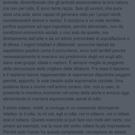
animale, dimenticando che gli animali assecondano la loro natura,
ma non per odio. E sono tante razze. Solo gli uomini, che pure
sono una sola, sono capaci di generare odio per i propri simili,
considerandoli diversi e nemici. Il razzismo è un male terribile,
perfino superiore ad ogni ingiustizia, perché alimentato, non da
condizioni economico-sociali, o non solo da queste, ma
direttamente dall’odio e da un istinto primordiale di sopraffazione o
di difesa. I regimi totalitari e dittatoriali, ancorché ispirati da
aspettative positive come il comunismo, sono tutti terribili perché
necessariamente si inverano sul predominio degli uni sugli altri,
siano essi gruppi, classi o nazioni. È sempre meglio la peggiore
delle democrazie della migliore delle dittature. Fra esse il fascismo
e il nazismo hanno rappresentato le esperienze dispotiche peggiori
perché, appunto, le sole basate sulla supremazia razziale. Una
pulsione dura a morire nell’animo umano, che, non a caso, si
presenta in maniera ricorrente nel corso della storia e ancora oggi,
alimentando in maniera esponenziale spirali di odio.
Il verbo odiare, infatti, si coniuga in un crescendo dirompente
relativo: io ti odio, tu mi odi, egli ci odia, noi vi odiamo, voi ci odiate,
essi ci odiano. Questo esercizio si può fare con molti altri verbi, con
amare ad esempio, ma la voce del verbo odiare fa più impressione.
Perché solo l’uomo ha questa complessità: concepisce se stesso