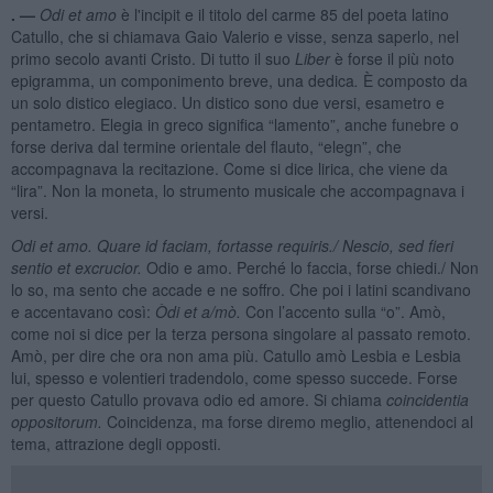
. —
Odi et amo
è l'incipit e il titolo del carme 85 del poeta latino
Catullo, che si chiamava Gaio Valerio e visse, senza saperlo, nel
primo secolo avanti Cristo. Di tutto il suo
Liber
è forse il più noto
epigramma, un componimento breve, una dedica
.
È composto da
un solo distico elegiaco. Un distico sono due versi, esametro e
pentametro. Elegia in greco significa “lamento”, anche funebre o
forse deriva dal termine orientale del flauto, “elegn”, che
accompagnava la recitazione. Come si dice lirica, che viene da
“lira”. Non la moneta, lo strumento musicale che accompagnava i
versi.
Odi et amo. Quare id faciam, fortasse requiris./ Nescio, sed fieri
sentio et excrucior.
Odio e amo. Perché lo faccia, forse chiedi./ Non
lo so, ma sento che accade e ne soffro. Che poi i latini scandivano
e accentavano così:
Ò
di et a/m
ò.
Con l’accento sulla “o”. Amò,
come noi si dice per la terza persona singolare al passato remoto.
Amò, per dire che ora non ama più. Catullo amò Lesbia e Lesbia
lui, spesso e volentieri tradendolo, come spesso succede. Forse
per questo Catullo provava odio ed amore. Si chiama
coincidentia
oppositorum.
Coincidenza, ma forse diremo meglio, attenendoci al
tema, attrazione degli opposti.