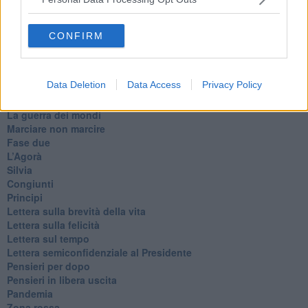
Non lo so
Destino
Valdera
CONFIRM
Commissari
L'orso
Grullaia
Data Deletion
Data Access
Privacy Policy
Spot
​Il grande vuoto
​La guerra dei mondi
Marciare non marcire
Fase due
L’Agorà
Silvia
Congiunti
Principi
​Lettera sulla brevità della vita
​Lettera sulla felicità
​Lettera sul tempo
Lettera semiconfidenziale al Presidente
Pensieri per dopo
​Pensieri in libera uscita
Pandemia
Zona rossa