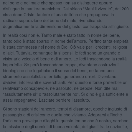
nel bene e nel male che spesso non sa distinguere oppure
distingue in maniera manichea. Dal siriaco “Mani il vivente”, del 200
circa dopo Cristo, fautore di una dottrina che propugnava la
radicale separazione del bene dal male, rivendicando
dogmaticamente la dimensione del giusto, contrapposta all’ingiusto.
In realtà così non è. Tanto male è stato fatto in nome del bene,
tanto odio è stato sparso in nome dell’amore. Perfino tanta empietà
è stata commessa nel nome di Dio. Ciò vale per i credenti, religiosi
o laici. Tuttavia, comunque la si pensi, le fedi sono un grande e
visionario veicolo di bene e di amore. Le fedi trascendono la realtà
imperfetta. Se però trascendono troppo, diventano costruzioni
ideologiche che ingabbiano il senso del bene, ne fanno uno
strumento assolutista e terribile, generando orrori. Diventano
divisive, intolleranti e soverchianti. Per questo è forse preferibile un
relativismo consapevole, né assoluto, né debole. Non dite mai
“assolutamente sì” o “assolutamente no”. Sì o no è già sufficiente e
assai impegnativo. Lasciate perdere l’assoluto.
Ci sono stagioni del rancore, tempi di disamore, epoche ingiuste di
passaggio e di crisi come quella che viviamo. Adoprarsi affinché
l’odio non prevalga e dilaghi in questo tempo che è nostro, sarebbe
la missione degli uomini di buona volontà, dei giusti fra le nazioni e,