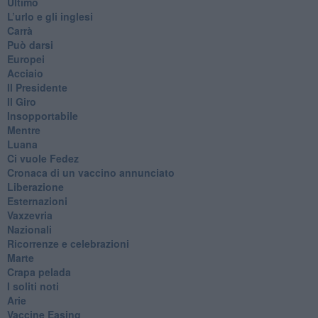
Ultimo
​L’urlo e gli inglesi
Carrà
Può darsi
Europei
Acciaio
Il Presidente
​Il Giro
Insopportabile
​Mentre
Luana
​Ci vuole Fedez
​Cronaca di un vaccino annunciato
​Liberazione
Esternazioni
Vaxzevria
Nazionali
​Ricorrenze e celebrazioni
Marte
​Crapa pelada
​I soliti noti
Arie
​Vaccine Easing