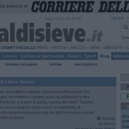
alla audience di
o
Aggiornato alle 07:00
METEO:
P
Gio
E
CHIANTI
MUGELLO
PRATO
PISTOIA
AREZZO
SIENA
GROSSETO
Lavoro
Cultura e Spettacolo
Eventi
Sport
Blog
Intervi
RIGNANO SULL'ARNO
RUFINA
SAN GODENZO
di Libero Venturi
ato del pubblico impiego, con trascorsi istituzionali, che
lio che mettersi a scrivere anche lui, infoltendo la fitta
dicenti tali- a scapito di quella, sparuta, dei lettori. Toscano,
Q
e, cerca in qualche modo, anche se inutilmente, di
o che sembra non passare mai, ma alla fine manca, nonché
A L
, anche se stesso.
Vedi tutti
di 
gli articoli
Scar
del blog di Libero Venturi