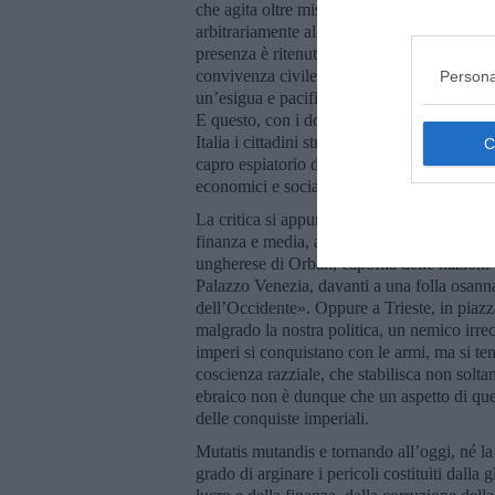
che agita oltre misura gli attentati alla sic
arbitrariamente al terrorismo. Sono “troppi”
presenza è ritenuta eccessiva e minacciosa.
convivenza civile e distruggere la nostra ide
Persona
un’esigua e pacifica minoranza, ma il fasc
E questo, con i dovuti distinguo, sembra av
Italia i cittadini stranieri sono l’8,3% circ
capro espiatorio da dare in pasto allo scont
economici e sociali, italiani ed europei.
La critica si appunta contro il capitalismo 
finanza e media, a partire dal miliardario 
ungherese di Orban, capofila delle nazioni 
Palazzo Venezia, davanti a una folla osanna
dell’Occidente». Oppure a Trieste, in piazz
malgrado la nostra politica, un nemico irrec
imperi si conquistano con le armi, ma si ten
coscienza razziale, che stabilisca non solta
ebraico non è dunque che un aspetto di que
delle conquiste imperiali.
Mutatis mutandis e tornando all’oggi, né la
grado di arginare i pericoli costituiti dalla 