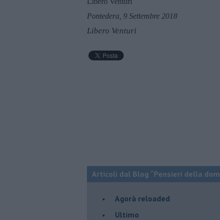
Libero Venturi
Pontedera, 9 Settembre 2018
Libero Venturi
Articoli dal Blog “Pensieri della dom
​Agorà reloaded
Ultimo