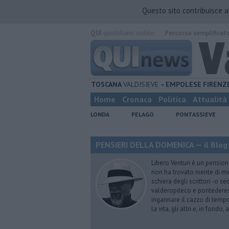
Questo sito contribuisce 
QUI
quotidiano online.
Percorso semplificat
TOSCANA
VALDISIEVE
EMPOLESE
FIRENZ
Home
Cronaca
Politica
Attualità
LONDA
PELAGO
PONTASSIEVE
PENSIERI DELLA DOMENICA — il Blog 
Libero Venturi è un pension
non ha trovato niente di meg
schiera degli scrittori -o se
valderopiteco e pontederes
ingannare il cazzo di temp
la vita, gli altri e, in fondo