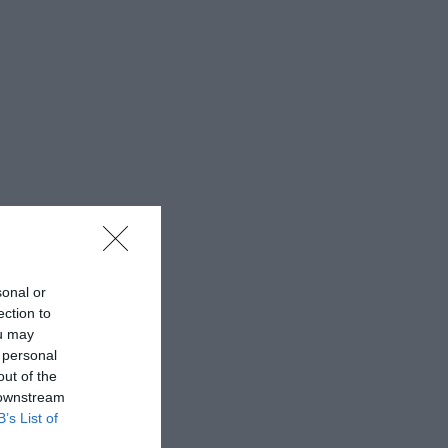
sonal or
ection to
ou may
 personal
out of the
 downstream
B’s List of