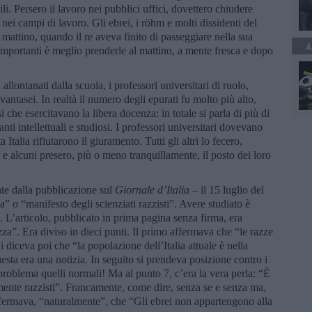
ivili. Persero il lavoro nei pubblici uffici, dovettero chiudere
nei campi di lavoro. Gli ebrei, i röhm e molti dissidenti del
 mattino, quando il re aveva finito di passeggiare nella sua
A
importanti è meglio prenderle al mattino, a mente fresca e dopo
 allontanati dalla scuola, i professori universitari di ruolo,
vantasei. In realtà il numero degli epurati fu molto più alto,
i che esercitavano la libera docenza: in totale si parla di più di
nti intellettuali e studiosi. I professori universitari dovevano
 Italia rifiutarono il giuramento. Tutti gli altri lo fecero,
 alcuni presero, più o meno tranquillamente, il posto dei loro
ate dalla pubblicazione sul
Giornale d’Italia –
il 15 luglio del
” o “manifesto degli scienziati razzisti”. Avere studiato è
. L’articolo, pubblicato in prima pagina senza firma, era
azza”. Era diviso in dieci punti. Il primo affermava che “le razze
 diceva poi che “la popolazione dell’Italia attuale è nella
sta era una notizia. In seguito si prendeva posizione contro i
roblema quelli normali! Ma al punto 7, c’era la vera perla: “È
mente razzisti”. Francamente, come dire, senza se e senza ma,
fermava, “naturalmente”, che “Gli ebrei non appartengono alla