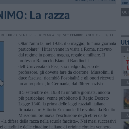
con 
IMO: La razza
QUI
DI LIBERO VENTURI - DOMENICA
09 SETTEMBRE 2018
ORE 09:11
Ult
Ottant’anni fa, nel 1938, il 6 maggio, fu “una giornata
particolare”: Hitler venne in visita a Roma, ricevuto
A
dal regime in pompa magna, regale e militare. Il
professor Ranuccio Bianchi Bandinelli
dell’Università di Pisa, suo malgrado, suo del
professore, gli dovette fare da cicerone. Mussolini, il
duce fascista, ricambiò l’ospitalità e gli onori ricevuti
A
un anno prima, in Germania, dal führer nazista.
Il 5 settembre del 1938 fu un’altra giornata, ancora
più particolare: venne pubblicato il Regio Decreto
Legge 1340, la prima delle leggi razziali italiane
firmata da re Vittorio Emanuele III e voluta da Benito
Mussolini: ordinava l’esclusione degli ebrei dalle
A
 «la difesa della razza nella scuola fascista». Nei mesi successivi
ei cittadini e delle cittadine italiane di origine ebraica vennero