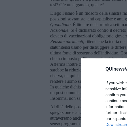
tesi? C’è un aggancio, qual è?
Diego Fusaro è un filosofo della sinistra ra
posizioni sovraniste, anti capitaliste e anti
Quotidiano.
È titolare della rubrica settim
Nazionale
. Si è dichiarato contro il decre
elevato di vaccinazioni obbligatorie giover
Pensare altrimenti
, ritiene che la teoria de
statunitensi usano per distruggere le differ
ultima fonte di sostegno dell'individuo. C
che ha imposto politiche neoliberiste e di a
Afferma inoltre che è in atto una manovra s
QUInewsVa
sarebbe la riduzione del salario e l'abbattime
riserva, da qui la contrarietà all’immigrazio
rendere l'uomo senza identità e senza radic
If you wish 
In qualche dichiarazione sui media, appare
sensitive in
un post comunista conservatore? Un rivoluzi
confirm you
Insomma, non saprei.
continue se
Al di là delle posizioni politiche e filosofi
information 
spiegazione e anche una giustificazione a 
further disc
attraversano anche la destra. Specie in un 
participants
senso programmatico e identitario. Queste 
Downstream 