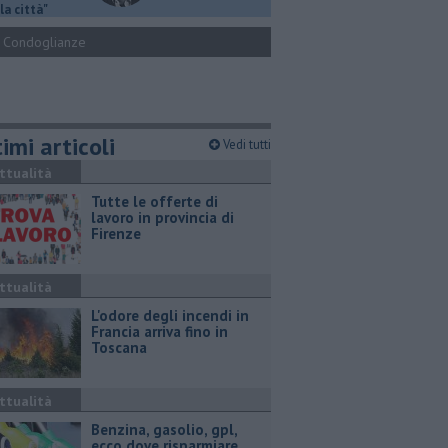
la città"
Condoglianze
imi articoli
Vedi tutti
ttualità
​Tutte le offerte di
lavoro in provincia di
Firenze
ttualità
L'odore degli incendi in
Francia arriva fino in
Toscana
ttualità
​Benzina, gasolio, gpl,
ecco dove risparmiare