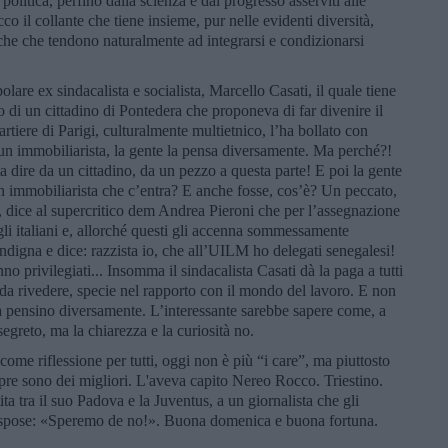
 politica, perfino dalla scienza e dal progresso asserviti alle
o il collante che tiene insieme, pur nelle evidenti diversità,
che che tendono naturalmente ad integrarsi e condizionarsi
lare ex sindacalista e socialista, Marcello Casati, il quale tiene
di un cittadino di Pontedera che proponeva di far divenire il
rtiere di Parigi, culturalmente multietnico, l’ha bollato con
un immobiliarista, la gente la pensa diversamente. Ma perché?!
ta dire da un cittadino, da un pezzo a questa parte! E poi la gente
n immobiliarista che c’entra? E anche fosse, cos’è? Un peccato,
 dice al supercritico dem Andrea Pieroni che per l’assegnazione
gli italiani e, allorché questi gli accenna sommessamente
indigna e dice: razzista io, che all’UILM ho delegati senegalesi!
anno privilegiati... Insomma il sindacalista Casati dà la paga a tutti
o da rivedere, specie nel rapporto con il mondo del lavoro. E non
la pensino diversamente. L’interessante sarebbe sapere come, a
è segreto, ma la chiarezza e la curiosità no.
 come riflessione per tutti, oggi non è più “i care”, ma piuttosto
re sono dei migliori. L'aveva capito Nereo Rocco. Triestino.
ita tra il suo Padova e la Juventus, a un giornalista che gli
 rispose: «Speremo de no!». Buona domenica e buona fortuna.