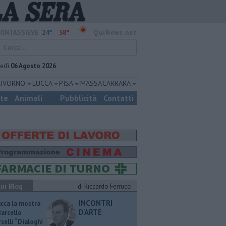
24°
38°
ONTASSIEVE
QuiNews.net
vedì
06 Agosto 2026
LIVORNO
LUCCA
PISA
MASSA CARRARA
ste
Animali
Pubblicità
Contatti
ui Blog
di Riccardo Ferrucci
INCONTRI
ucca la mostra
D'ARTE
Marcello
selli “Dialoghi