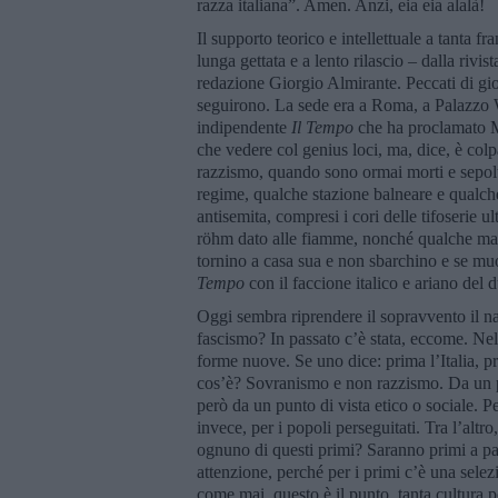
razza italiana”. Amen. Anzi, eia eia alalà!
Il supporto teorico e intellettuale a tanta 
lunga gettata e a lento rilascio – dalla rivis
redazione Giorgio Almirante. Peccati di gio
seguirono. La sede era a Roma, a Palazzo 
indipendente
Il Tempo
che ha proclamato M
che vedere col genius loci, ma, dice, è colp
razzismo, quando sono ormai morti e sepolti
regime, qualche stazione balneare e qualch
antisemita, compresi i cori delle tifoserie u
röhm dato alle fiamme, nonché qualche man
tornino a casa sua e non sbarchino e se muo
Tempo
con il faccione italico e ariano del 
Oggi sembra riprendere il sopravvento il n
fascismo? In passato c’è stata, eccome. N
forme nuove. Se uno dice: prima l’Italia, 
cos’è? Sovranismo e non razzismo. Da un pu
però da un punto di vista etico o sociale. Per
invece, per i popoli perseguitati. Tra l’alt
ognuno di questi primi? Saranno primi a par
attenzione, perché per i primi c’è una selezi
come mai, questo è il punto, tanta cultura p