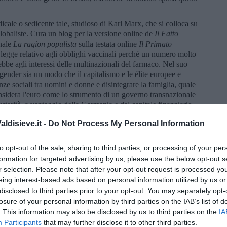
dicale o sedicente tale, studioso di Karl Marx, che si colloca su
 globaliste. Cura un blog per la versione online de
Il Fatto
anale
La ragion populista
sulla testata online
Il Primato
to legge relativo agli obblighi vaccinali perché un numero molto
ebbe agli interessi delle multinazionali del farmaco. Nel suo
l gender sia un modo che il capitalismo e le élite europee e
enze sociali tra uomini e donne e disintegrare la famiglia, quale
onsidera l'euro come lo strumento di un governo transnazionale
usterità, a vantaggio della Germania e del capitale finanziario.
ovranazionale indirizzata a ottenere due obiettivi. Il primo
ldisieve.it -
Do Not Process My Personal Information
nto dei diritti dei lavoratori tramite un esercito industriale di
ne; il secondo si identificherebbe nella volontà del capitale di
i, così da poterlo condizionare e spostare a proprio piacimento.
to opt-out of the sale, sharing to third parties, or processing of your per
 un nostalgico dell’URSS. Come possiamo definirlo, in sintesi:
formation for targeted advertising by us, please use the below opt-out s
onario reazionario? Internazionalista proletario non è.
r selection. Please note that after your opt-out request is processed y
eing interest-based ads based on personal information utilized by us or
che intellettuali, auliche e singolari, queste motivazioni danno una
disclosed to third parties prior to your opt-out. You may separately opt-
modi di pensare popolari che vengono da sinistra, ma
losure of your personal information by third parties on the IAB’s list of
mondo in cui si pensa che sinistra e destra non abbiano più alcun
. This information may also be disclosed by us to third parties on the
IA
argomentazioni si sommano a quelle di una “cultura” di destra
Participants
that may further disclose it to other third parties.