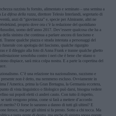
franchezza razzista fu fornito, alimentato e seminato – una semina a
ta
La difesa della razza,
direttore Telesio Interlandi, segretario di
ventù, anzi di “giovinezza” e, specie per Almirante, altri ne
Wedekind, proprio dove ora c’è la redazione del quotidiano
ussolini, uomo dell’anno 2017. Dev’essere qualcosa che ha a
a della sinistra che continua a parlare ancora di fascismo e
. Tranne qualche piazza e strada intestata a personaggi del
e funerale con apologia del fascismo, qualche rigurgito
ltras e il dileggio alla foto di Anna Frank e tranne qualche ghetto
ifestazione xenofoba contro i neri che è bene che stiano o
iono dispiace, sarà mica colpa nostra. E a parte la copertina del
duce.
azionalismo. C’è una relazione tra nazionalismo, razzismo e
el presente non è detto, ma nemmeno escluso. Ovviamente in
prima l’America, prima la Gran Bretagna, la Germania eccetera,
nto di vista linguistico o filologico può darsi, bisogna vedere
fino sui popoli eletti ci andrei cauto. Con tutto il rispetto,
ro, se tutti vengono prima, come si farà a mettere d’accordo
i merito? O forse lo saranno a danno di tutti gli ultimi? E
one feroce, ma per gli ultimi si fa presto. Sotto a chi tocca. Ma
olitica e tanta gente di destra, ma anche di sinistra sposa queste