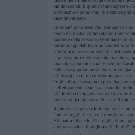
lucro e della finanza, dalla corruzione della
multinazionali. E quindi vanno superate. Ecc
sovranismo e populismo, due istanze politi
vicendevolmente.
Forse sarà per questo che il simpatico e popo
banco nei media, commentando l’intervento 
quartiere della stazione, Montmartre, un qua
questo inappellabile pronunciamento: sarà 
Era l’unica cosa veramente di sinistra senti
la penserà pure diversamente, ma che sia u
una colpa, una minaccia? E, sempre Casati,
delle case popolari andrebbero privilegiati 
all’insorgenza di una questione razziale, s’
Toglili allora, scusa, metti gli italiani, se v
e effettivamente a sinistra ci sarebbe molt
v’è dubbio che la gente e molti lavoratori 
livello politico, la pensa il Casati. Il voto 
Il fatto è che, senza riferimenti a nessuno e
“me ne frego”. La vita e il mondo non semp
Allenatore di calcio. Alla vigilia di una part
augurava «vinca il migliore», il “Paròn”,