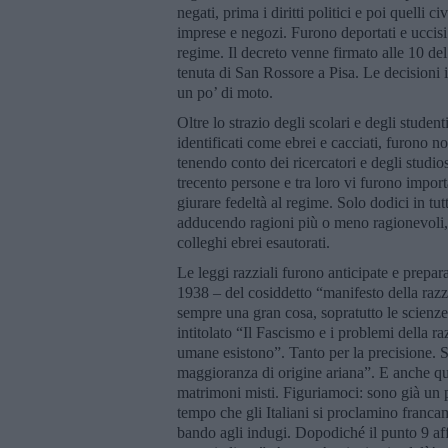
negati, prima i diritti politici e poi quelli c
imprese e negozi. Furono deportati e uccisi 
regime. Il decreto venne firmato alle 10 del
tenuta di San Rossore a Pisa. Le decisioni 
un po’ di moto.
Oltre lo strazio degli scolari e degli studenti
identificati come ebrei e cacciati, furono no
tenendo conto dei ricercatori e degli studios
trecento persone e tra loro vi furono importa
giurare fedeltà al regime. Solo dodici in tutta
adducendo ragioni più o meno ragionevoli, e
colleghi ebrei esautorati.
Le leggi razziali furono anticipate e prepar
1938 – del cosiddetto “manifesto della razza
sempre una gran cosa, sopratutto le scienze
intitolato “Il Fascismo e i problemi della r
umane esistono”. Tanto per la precisione. Si
maggioranza di origine ariana”. E anche que
matrimoni misti. Figuriamoci: sono già un p
tempo che gli Italiani si proclamino franca
bando agli indugi. Dopodiché il punto 9 af