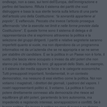
ondivago, non a caso, sui temi dell’Europa, dell’immigrazione e
perfino del fascismo. Rifiuta il sistema dei partiti che vuol
distruggere e basa la sua sterile teoria sulla lettura di una parte
dell’articolo uno della Costituzione:
“la sovranit
à
appartiene al
popolo”.
E vaffanculo. Peccato che invece l’articolo prosegua
affermando “
che la esercita nei limiti e nelle forme previste dalla
Costituzione”. E queste forme sono il sistema di delega e di
rappresentanza che si esprimono attraverso la politica e la
selezione dei gruppi dirigenti. I partiti e relative segreterie saranno
imperfetti quanto si vuole, ma non dipendono da un programma
informatico né da un’azienda che se ne appropria e se ne serve
per stabilire chi candidare. E se la politica in un Paese non è forte, il
vuoto che lascia viene occupato o invaso da altri poteri che non
stanno più in equilibrio fra loro: gli apparati dello Stato, ad esempio,
o il sistema dei media oppure le forze e le categorie economiche.
Tutti presupposti importanti, fondamentali, in un contesto
democratico, ma nessuno di essi elettivo come la politica. Noi non
votiamo i magistrati, i direttori dei giornali, i padroni del vapore. I
nostri rappresentanti politici sì, li votiamo. La politica è l’unico
potere direttamente connesso alla democrazia che riesce ad
equilibrare gli altri poteri, garantendo la loro autonomia, ma
impedendo e regolando interessi, sovrapposizioni e conflitti. Se è
buona politica. Se invece è cattiva ne crea di nuovi o ne diviene