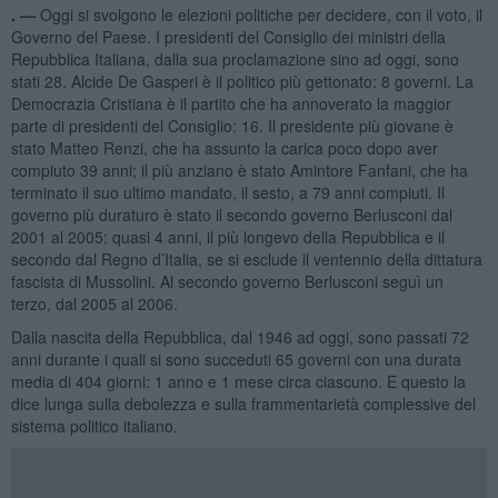
. —
Oggi si svolgono le elezioni politiche per decidere, con il voto, il
Governo del Paese. I presidenti del Consiglio dei ministri della
Repubblica Italiana, dalla sua proclamazione sino ad oggi, sono
stati 28. Alcide De Gasperi è il politico più gettonato: 8 governi. La
Democrazia Cristiana è il partito che ha annoverato la maggior
parte di presidenti del Consiglio: 16. Il presidente più giovane è
stato Matteo Renzi, che ha assunto la carica poco dopo aver
compiuto 39 anni; il più anziano è stato Amintore Fanfani, che ha
terminato il suo ultimo mandato, il sesto, a 79 anni compiuti. Il
governo più duraturo è stato il secondo governo Berlusconi dal
2001 al 2005: quasi 4 anni, il più longevo della Repubblica e il
secondo dal Regno d’Italia, se si esclude il ventennio della dittatura
fascista di Mussolini. Al secondo governo Berlusconi seguì un
terzo, dal 2005 al 2006.
Dalla nascita della Repubblica, dal 1946 ad oggi, sono passati 72
anni durante i quali si sono succeduti 65 governi con una durata
media di 404 giorni: 1 anno e 1 mese circa ciascuno. E questo la
dice lunga sulla debolezza e sulla frammentarietà complessive del
sistema politico italiano.