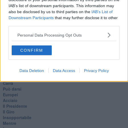
IAB’s list of downstream participants. This information may
also be disclosed by us to third parties on the
IAB’s List of
Se vuoi leggere le notizie principali della Toscana iscriviti alla
Downstream Participants
that may further disclose it to other
Newsletter QUInews - ToscanaMedia.
Arriva gratis tutti i giorni
third parties.
alle 20:00 direttamente nella tua casella di posta.
Personal Data Processing Opt Outs
Basta cliccare
QUI
Ti potrebbe interessare anche:
CONFIRM
Articoli dal Blog “Pensieri della domenica” di Libero Venturi
​Agorà reloaded
Data Deletion
Data Access
Privacy Policy
Ultimo
​L’urlo e gli inglesi
Carrà
Può darsi
Europei
Acciaio
Il Presidente
​Il Giro
Insopportabile
​Mentre