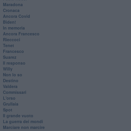
Maradona
Cronaca
​Ancora Covid
​Biden!
In memoria
​Ancora Francesco
Rieccoci
Tenet
Francesco
Suarez
​Il responso
Willy
Non lo so
Destino
Valdera
Commissari
L'orso
Grullaia
Spot
​Il grande vuoto
​La guerra dei mondi
Marciare non marcire