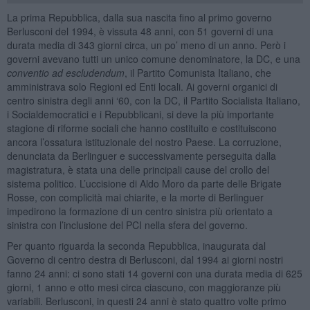
La prima Repubblica, dalla sua nascita fino al primo governo
Berlusconi del 1994, è vissuta 48 anni, con 51 governi di una
durata media di 343 giorni circa, un po’ meno di un anno. Però i
governi avevano tutti un unico comune denominatore, la DC, e una
conventio ad escludendum
, il Partito Comunista Italiano, che
amministrava solo Regioni ed Enti locali. Ai governi organici di
centro sinistra degli anni ‘60, con la DC, il Partito Socialista Italiano,
i Socialdemocratici e i Repubblicani, si deve la più importante
stagione di riforme sociali che hanno costituito e costituiscono
ancora l’ossatura istituzionale del nostro Paese. La corruzione,
denunciata da Berlinguer e successivamente perseguita dalla
magistratura, è stata una delle principali cause del crollo del
sistema politico. L’uccisione di Aldo Moro da parte delle Brigate
Rosse, con complicità mai chiarite, e la morte di Berlinguer
impedirono la formazione di un centro sinistra più orientato a
sinistra con l’inclusione del PCI nella sfera del governo.
Per quanto riguarda la seconda Repubblica, inaugurata dal
Governo di centro destra di Berlusconi, dal 1994 ai giorni nostri
fanno 24 anni: ci sono stati 14 governi con una durata media di 625
giorni, 1 anno e otto mesi circa ciascuno, con maggioranze più
variabili. Berlusconi, in questi 24 anni è stato quattro volte primo