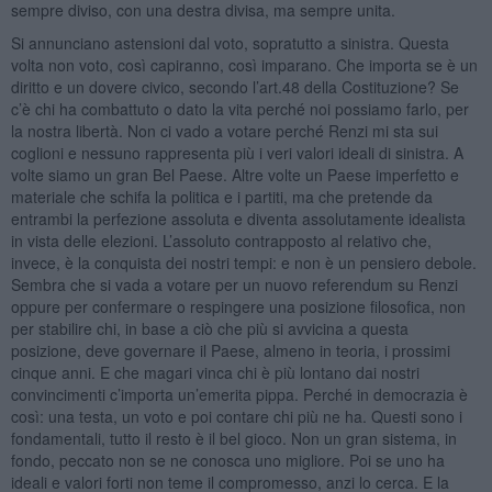
sempre diviso, con una destra divisa, ma sempre unita.
Si annunciano astensioni dal voto, sopratutto a sinistra. Questa
volta non voto, così capiranno, così imparano. Che importa se è un
diritto e un dovere civico, secondo l’art.48 della Costituzione? Se
c’è chi ha combattuto o dato la vita perché noi possiamo farlo, per
la nostra libertà. Non ci vado a votare perché Renzi mi sta sui
coglioni e nessuno rappresenta più i veri valori ideali di sinistra. A
volte siamo un gran Bel Paese. Altre volte un Paese imperfetto e
materiale che schifa la politica e i partiti, ma che pretende da
entrambi la perfezione assoluta e diventa assolutamente idealista
in vista delle elezioni. L’assoluto contrapposto al relativo che,
invece, è la conquista dei nostri tempi: e non è un pensiero debole.
Sembra che si vada a votare per un nuovo referendum su Renzi
oppure per confermare o respingere una posizione filosofica, non
per stabilire chi, in base a ciò che più si avvicina a questa
posizione, deve governare il Paese, almeno in teoria, i prossimi
cinque anni. E che magari vinca chi è più lontano dai nostri
convincimenti c’importa un’emerita pippa. Perché in democrazia è
così: una testa, un voto e poi contare chi più ne ha. Questi sono i
fondamentali, tutto il resto è il bel gioco. Non un gran sistema, in
fondo, peccato non se ne conosca uno migliore. Poi se uno ha
ideali e valori forti non teme il compromesso, anzi lo cerca. E la