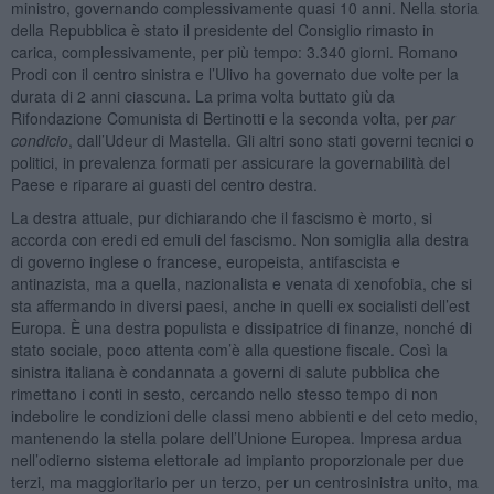
ministro, governando complessivamente quasi 10 anni. Nella storia
della Repubblica è stato il presidente del Consiglio rimasto in
carica, complessivamente, per più tempo: 3.340 giorni. Romano
Prodi con il centro sinistra e l’Ulivo ha governato due volte per la
durata di 2 anni ciascuna. La prima volta buttato giù da
Rifondazione Comunista di Bertinotti e la seconda volta, per
par
condicio
, dall’Udeur di Mastella. Gli altri sono stati governi tecnici o
politici, in prevalenza formati per assicurare la governabilità del
Paese e riparare ai guasti del centro destra.
La destra attuale, pur dichiarando che il fascismo è morto, si
accorda con eredi ed emuli del fascismo. Non somiglia alla destra
di governo inglese o francese, europeista, antifascista e
antinazista, ma a quella, nazionalista e venata di xenofobia, che si
sta affermando in diversi paesi, anche in quelli ex socialisti dell’est
Europa. È una destra populista e dissipatrice di finanze, nonché di
stato sociale, poco attenta com’è alla questione fiscale. Così la
sinistra italiana è condannata a governi di salute pubblica che
rimettano i conti in sesto, cercando nello stesso tempo di non
indebolire le condizioni delle classi meno abbienti e del ceto medio,
mantenendo la stella polare dell’Unione Europea. Impresa ardua
nell’odierno sistema elettorale ad impianto proporzionale per due
terzi, ma maggioritario per un terzo, per un centrosinistra unito, ma