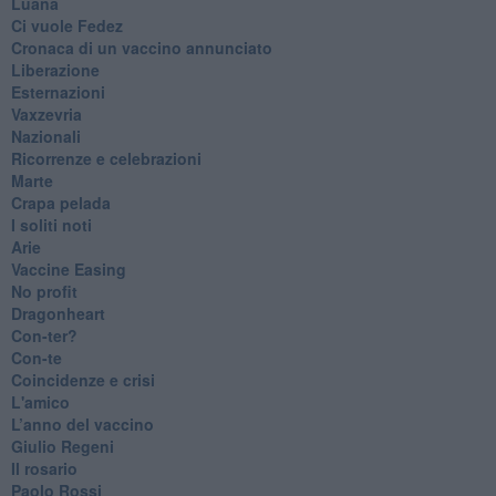
Luana
​Ci vuole Fedez
​Cronaca di un vaccino annunciato
​Liberazione
Esternazioni
Vaxzevria
Nazionali
​Ricorrenze e celebrazioni
Marte
​Crapa pelada
​I soliti noti
Arie
​Vaccine Easing
No profit
Dragonheart
Con-ter?
​Con-te
Coincidenze e crisi
L'amico
​L’anno del vaccino
Giulio Regeni
​Il rosario
Paolo Rossi