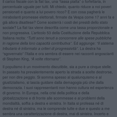
il carico fiscale con la flat tax, una “tassa piatta” o forfettaria, in
percentuale uguale per tutti. Mi chiedo, quanto riduce a noi poveri
pensionati e quanto a lui povero ricco? E con cosa pagherà le
mirabolanti promesse elettorali, firmate da Vespa come 17 anni fa e
già allora disattese? Come sosterrà i costi dei presidi dello stato
sociale? La flat tax viene descritta come una tassa proporzionale e
non progressiva. L’articolo 53 della Costituzione della Repubblica
Italiana recita:
“Tutti sono tenuti a concorrere alle spese pubbliche
in ragione della loro capacit
à
contributiva
”
. Ed aggiunge:
“Il sistema
tributario è informato a criteri di progressivit
à
”
. La destra ha
“sgovernato” l’Italia e ora sembra di essere nei racconti angoscianti
di Stephen King,
“A volte ritornano”
.
Il populismo è un movimento discutibile, sia a pure a cinque stelle.
In passato ha prevalentemente aperto la strada a scelte destrorse,
per non dire peggio. Si somma spesso al qualunquismo e al
giustizialismo, si lascia guidare dalla demagogia più che dalla
democrazia. I suoi rappresentanti non hanno cultura ed esperienza
di governo. In Europa, nella crisi della politica e della
globalizzazione e di fronte alle scommesse e ai problemi della
mondialità, soffia a destra e sinistra. In Italia si professa né di
destra né di sinistra, ma le comprende tutte e due e questo a me
sembra una caratterizzazione di destra, mai di sinistra. Incerto e