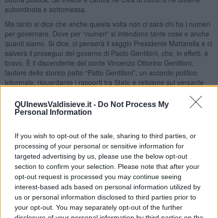
subordinata e sottomessa.
Ma tanto si dice che anche questa volta non ci sarà chi ha i numeri
per governare. Dove per “numeri” si intendono tante cose e anche
quanti siamo. Si dice, ci penserà il saggio Presidente Mattarella e ci
salverà il proseguo del governo di Paolo Gentiloni, che, in effetti, è
bravo. È il discendente del conte Vincenzo Ottorino Gentiloni,
fautore dello storico patto “Patto Gentiloni”, un accordo politico
informale, riguardante i rapporti tra Stato e religione sul versante
etico e dell’istruzione, tra l’Unione Elettorale Cattolica Italiana dal lui
presieduta e i liberali di Giolitti, per le elezioni politiche del 1913.
QUInewsValdisieve.it -
Do Not Process My
Evviva! Ciò è confortante perché rientra appieno nella tradizione
Personal Information
della nostra fragile e precaria governabilità. Quasi un Made in Italy.
Comunque la scelta sta agli elettori. Votate bene. Buona Domenica
If you wish to opt-out of the sale, sharing to third parties, or
e buona fortuna.
processing of your personal or sensitive information for
Libero Venturi
targeted advertising by us, please use the below opt-out
section to confirm your selection. Please note that after your
Pontedera, 4 Marzo 2018
opt-out request is processed you may continue seeing
Libero Venturi
interest-based ads based on personal information utilized by
us or personal information disclosed to third parties prior to
your opt-out. You may separately opt-out of the further
disclosure of your personal information by third parties on the