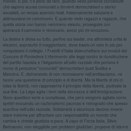
mondo. E poi, c’è poco da fare, quando vedo persone conosciute
che sapevo accesi comunisti o ferventi democristiani o storici
socialisti, un tempo acerrimi rivali, fraternamente salutarsi e
abbracciarsi mi commuovo. E quando vedo ragazzi e ragazze, che
quella storia non hanno nemmeno vissuto, proseguire con
speranza il cammino e rinnovarlo, ancor più mi emoziono.
La destra è divisa su tutto, perfino sui leader, ma affronterà unita le
elezioni, sopratutto il maggioritario, dove basta un voto in più per
conquistare il collegio. I Fratelli d’Italia sbianchettano sui moduli del
Comune di Pontedera il riferimento alle leggi contro la ricostituzione
del partito fascista e l’istigazione all’odio razziale che portano il
nome di pericolosi “comunisti” democristiani quali Scelba e
Mancino. E, dichiarando di non riconoscersi nell’antifascismo, ne
fanno una questione di principio e di libertà. Ma la libertà di chi ci
tolse la libertà, non rappresenta il principio della libertà, piuttosto la
sua fine. La Lega agita i temi della sicurezza e dell’immigrazione.
Sono questioni serie e complesse, che però vengono agitate come
spettri evocando un nazionalismo pauroso e retrogrado che spesso
sconfina nell’odio razziale. Solidarietà e sicurezza devono invece
stare insieme per affrontare con responsabilità un mondo che
cambia e chiede giustizia e pace. A capo di Forza Italia, Silvio
Berlusconi, non eleggibile per problemi giudiziari, propone di ridurre