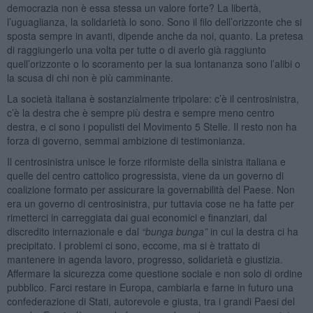
democrazia non è essa stessa un valore forte? La libertà,
l’uguaglianza, la solidarietà lo sono. Sono il filo dell’orizzonte che si
sposta sempre in avanti, dipende anche da noi, quanto. La pretesa
di raggiungerlo una volta per tutte o di averlo già raggiunto
quell’orizzonte o lo scoramento per la sua lontananza sono l’alibi o
la scusa di chi non è più camminante.
La società italiana è sostanzialmente tripolare: c’è il centrosinistra,
c’è la destra che è sempre più destra e sempre meno centro
destra, e ci sono i populisti del Movimento 5 Stelle. Il resto non ha
forza di governo, semmai ambizione di testimonianza.
Il centrosinistra unisce le forze riformiste della sinistra italiana e
quelle del centro cattolico progressista, viene da un governo di
coalizione formato per assicurare la governabilità del Paese. Non
era un governo di centrosinistra, pur tuttavia cose ne ha fatte per
rimetterci in carreggiata dai guai economici e finanziari, dal
discredito internazionale e dal
“bunga bunga”
in cui la destra ci ha
precipitato. I problemi ci sono, eccome, ma si è trattato di
mantenere in agenda lavoro, progresso, solidarietà e giustizia.
Affermare la sicurezza come questione sociale e non solo di ordine
pubblico. Farci restare in Europa, cambiarla e farne in futuro una
confederazione di Stati, autorevole e giusta, tra i grandi Paesi del